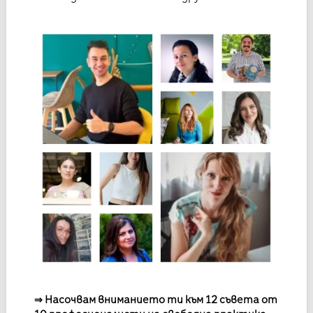
⇒
Насочвам вниманието ти към 12 съвета от