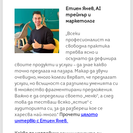
Етиен Янев, AI
трейнър и
маркетолог
„Всеки
професионалист на
свободна практика
трябва ясно и
осъзнато да дефинира
своите продукти и услуги – да знае какво
точно предлага на пазара. Макар да звучи
очевидно, много колеги вярват, че предлагат
услуги, но всъщност са разпилели уменията си
в множество фрагментирани предложения.
Важно е да определиш своето „меню“, а след
това да тестваш всяко „ястие“ с
аудиторията си, за да разбереш кое се
харесва най-много.“
Прочети
цялото
интервю с Етиен Янев.