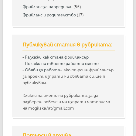
Фрийланс за напреднали
(55)
Фрийланс и родителство
(17)
Публикувай статия в рубриката:
-
Разкажи как стана фрийлансър
-
Покажи ни твоето работно място
-
Обяви за работа
– ако търсиш фрийлансър
за проект, изпрати ми обявата си, ще я
публикувам.
Кликни на името на рубриката, за да
разбереш повече и ми изпрати материала
на mogilska/at/gmail.com
Потърси в архива