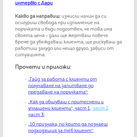
интервю с Дари
.
Какво да направиш:
измисли начин да си
осигуриш свобода при изпълнение на
поръчката и бъди подготвен, че това има
своята цена – дали ще жертваш повече
време да убеждаваш клиента, ще рискуваш да
работиш залудо или нещо друго, зависи от
ситуацията.
Прочети и приложи:
„Гайд за работа с клиенти от
получаване на запитване до
предаване на поръчката“
;
„Как да общуваш с притеснени и
уплашени клиенти“, част 1
,
част 2,
част 3
;
„10 признака, по които да познаеш
подходящия за теб клиент“
;