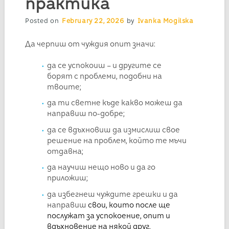
практика
Posted on
February 22, 2026
by
Ivanka Mogilska
Да черпиш от чуждия опит значи:
да се успокоиш – и другите се
борят с проблеми, подобни на
твоите;
да ти светне къде какво можеш да
направиш по-добре;
да се вдъхновиш да измислиш свое
решение на проблем, който те мъчи
отдавна;
да научиш нещо ново и да го
приложиш;
да избегнеш чуждите грешки и да
направиш
свои, които после ще
послужат за успокоение, опит и
вдъхновение на някой друг.