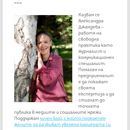
===
Казвам се
Александра
Джандева –
работя на
свободна
практика като
журналист и
комуникационен
специалист.
Помагам на
предприемачит
е да покажат
своята
експертиза и да
стигнат до
точната
публика в медиите и социалните мрежи.
Поддържам
личен блог, с който подкрепям
жените да развиват уверено кариерата си
.