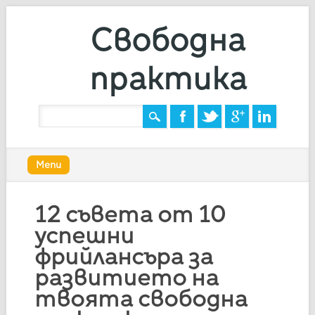
Свободна
практика
Main menu
Skip
Menu
to
content
12 съвета от 10
успешни
фрийлансъра за
развитието на
твоята свободна