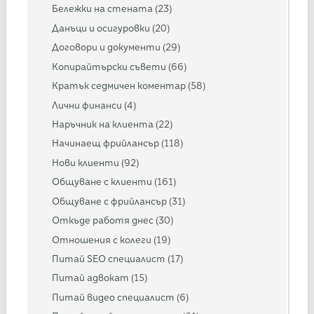
Бележки на стената
(23)
Данъци и осигуровки
(20)
Договори и документи
(29)
Копирайтърски съвети
(66)
Кратък седмичен коментар
(58)
Лични финанси
(4)
Наръчник на клиента
(22)
Начинаещ фрийлансър
(118)
Нови клиенти
(92)
Общуване с клиенти
(161)
Общуване с фрийлансър
(31)
Откъде работя днес
(30)
Отношения с колеги
(19)
Питай SEO специалист
(17)
Питай адвокат
(15)
Питай видео специалист
(6)