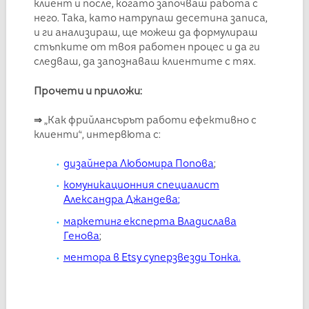
клиент и после, когато започваш работа с
него. Така, като натрупаш десетина записа,
и ги анализираш, ще можеш да формулираш
стъпките от твоя работен процес и да ги
следваш, да запознаваш клиентите с тях.
Прочети и приложи:
⇒
„Как фрийлансърът работи ефективно с
клиенти“, интервюта с:
дизайнера Любомира Попова
;
комуникационния специалист
Александра Джандева
;
маркетинг експерта Владислава
Генова
;
ментора в Etsy суперзвезди Тонка.