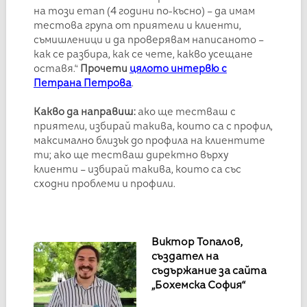
на този етап (4 години по-късно) – да имам
тестова група от приятели и клиенти,
съмишленици и да проверявам написаното –
как се разбира, как се чете, какво усещане
оставя.“
Прочети
цялото интервю с
Петрана Петрова
.
Какво да направиш:
ако ще тестваш с
приятели, избирай такива, които са с профил,
максимално близък до профила на клиентите
ти; ако ще тестваш директно върху
клиенти – избирай такива, които са със
сходни проблеми и профили.
Виктор Топалов,
създател на
съдържание за сайта
„Бохемска София“