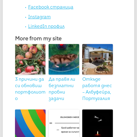
Facebook страница
Instagram
LinkedIn профил
More from my site
3 причини да
Да правя ли
Откъде
си обновиш
безплатни
работя днес
портфолиот
пробни
– Албуфейра,
о
задачи
Португалия