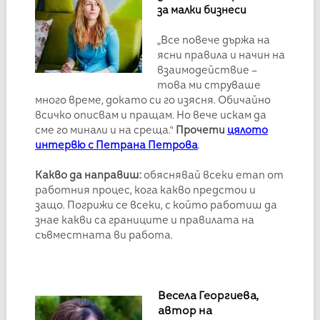
за малки бизнеси
„Все повече държа на
ясни правила и начин на
взаимодействие –
това ми струваше
много време, докато си го изясня. Обичайно
всичко описвам и пращам. Но вече искам да
сме го минали и на среща.“
Прочети
цялото
интервю с Петрана Петрова
.
Какво да направиш:
обяснявай всеки етап от
работния процес, кога какво предстои и
защо. Погрижи се всеки, с който работиш да
знае какви са границите и правилата на
съвместната ви работа.
Весела Георгиева,
автор на