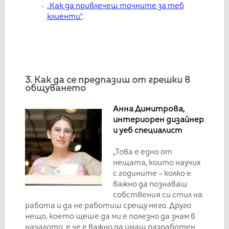
„Как да привлечеш точните за теб
клиенти“
.
3. Как да се предпазиш от грешки в
общуването
Анна Димитрова,
интериорен дизайнер
и уеб специалист
„Това е едно от
нещата, които научих
с годините – колко е
важно да познаваш
собствения си стил на
работа и да не работиш срещу него. Друго
нещо, което щеше да ми е полезно да знам в
началото, е че е важно да имаш разработен