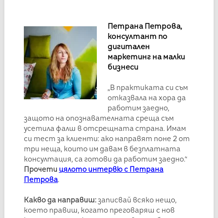
Петрана Петрова,
консултант по
дигитален
маркетинг на малки
бизнеси
„В практиката си съм
отказвала на хора да
работим заедно,
защото на опознавателната среща съм
усетила фалш в отсрещната страна. Имам
си тест за клиенти: ако направят поне 2 от
три неща, които им давам в безплатната
консултация, са готови да работим заедно.“
Прочети
цялото интервю с Петрана
Петрова
.
Какво да направиш:
записвай всяко нещо,
което правиш, когато преговаряш с нов