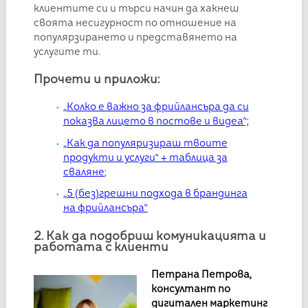
клиентите си и търси начин да хакнеш
своята несигурност по отношение на
популярзирането и представянето на
услугите ти.
Прочети и приложи:
„Колко е важно за фрийлансъра да си
показва лицето в постове и видеа“;
„Как да популяризираш твоите
продукти и услуги“ + таблица за
сваляне
;
„5 (без)грешни подхода в брандинга
на фрийлансъра“
2. Как да подобриш комуникацията и
работата с клиенти
Петрана Петрова,
консултант по
дигитален маркетинг