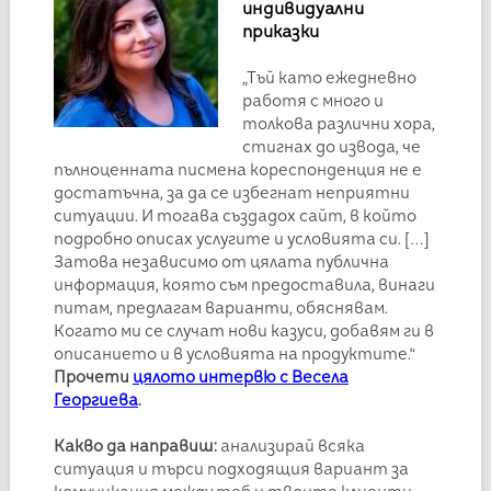
индивидуални
приказки
„Тъй като ежедневно
работя с много и
толкова различни хора,
стигнах до извода, че
пълноценната писмена кореспонденция не е
достатъчна, за да се избегнат неприятни
ситуации. И тогава създадох сайт, в който
подробно описах услугите и условията си.
[…]
Затова независимо от цялата публична
информация, която съм предоставила, винаги
питам, предлагам варианти, обяснявам.
Когато ми се случат нови казуси, добавям ги в
описанието и в условията на продуктите.“
Прочети
цялото интервю с Весела
Георгиева
.
Какво да направиш:
анализирай всяка
ситуация и търси подходящия вариант за