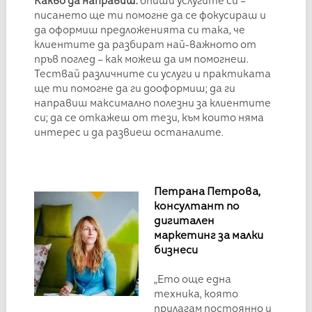
Какво да направиш:
опиши услугите си –
писането ще ти помогне да се фокусираш и
да оформиш предложенията си така, че
клиентите да разбират най-важното от
пръв поглед – как можеш да им помогнеш.
Тествай различните си услуги и практиката
ще ти помогне да ги дооформиш; да ги
направиш максимално полезни за клиентите
си; да се откажеш от тези, към които няма
интерес и да развиеш останалите.
Петрана Петрова,
консултант по
дигитален
маркетинг за малки
бизнеси
„Ето още една
техника, която
прилагам постоянно и