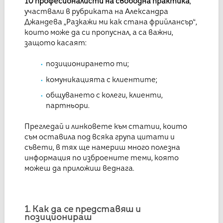
10 професионалисти на свободна практика
,
участвали в рубриката на Александра
Джандева „Разкажи ми как стана фрийлансър“,
които може да си пропуснал, а са важни,
защото касаят:
позиционирането ти;
комуникацията с клиентите;
общуването с колеги, клиенти,
партньори.
Прегледай и линковете към статии, които
съм оставила под всяка група цитати и
съвети, в тях ще намериш много полезна
информация по изброените теми, която
можеш да приложиш веднага.
1. Как да се представяш и
позиционираш