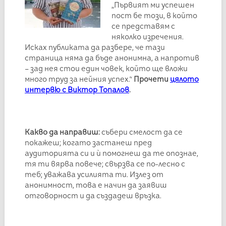
„Първият ми успешен
пост бе този, в който
се представям с
няколко изречения.
Исках публиката да разбере, че тази
страница няма да бъде анонимна, а напротив
– зад нея стои един човек, който ще вложи
много труд за нейния успех.“
Прочети
цялото
интервю с Виктор Топалов
.
Какво да направиш:
събери смелост да се
покажеш; когато застанеш пред
аудиторията си и ѝ помогнеш да те опознае,
тя ти вярва повече; свързва се по-лесно с
теб; уважава усилията ти. Излез от
анонимност, това е начин да заявиш
отговорност и да създадеш връзка.