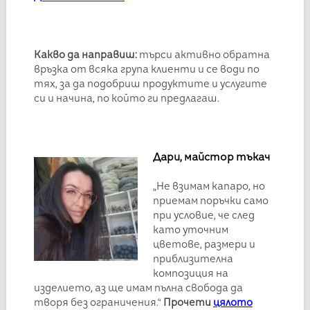
Какво да направиш:
търси активно обратна
връзка от всяка група клиенти и се води по
тях, за да подобриш продуктите и услугите
си и начина, по който ги предлагаш.
Дари, майстор тъкач
„Не взимам капаро, но
приемам поръчки само
при условие, че след
като уточним
цветове, размери и
приблизителна
композиция на
изделието, аз ще имам пълна свобода да
творя без ограничения.“
Прочети
цялото