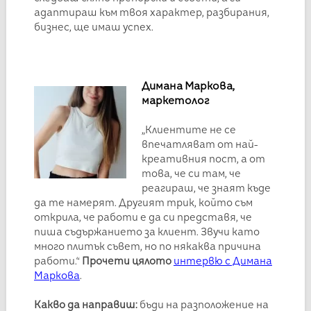
адаптираш към твоя характер, разбирания,
бизнес, ще имаш успех.
Димана Маркова,
маркетолог
„Клиентите не се
впечатляват от най-
креативния пост, а от
това, че си там, че
реагираш, че знаят къде
да те намерят.
Другият трик, който съм
открила, че работи е да си представя, че
пиша съдържанието за клиент. Звучи като
много плитък съвет, но по някаква причина
работи.“
Прочети цялото
интервю с Димана
Маркова
.
Какво да направиш:
бъди на разположение на