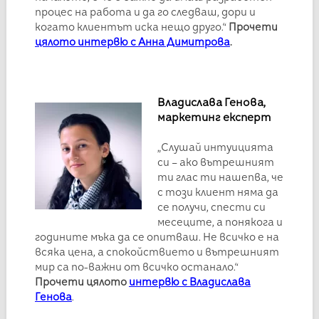
процес на работа и да го следваш, дори и
когато клиентът иска нещо друго.“
Прочети
цялото интервю с Анна Димитрова
.
Владислава Генова,
маркетинг експерт
„Слушай интуицията
си – ако вътрешният
ти глас ти нашепва, че
с този клиент няма да
се получи, спести си
месеците, а понякога и
годините мъка да се опитваш. Не всичко е на
всяка цена, а спокойствието и вътрешният
мир са по-важни от всичко останало.“
Прочети цялото
интервю с Владислава
Генова
.