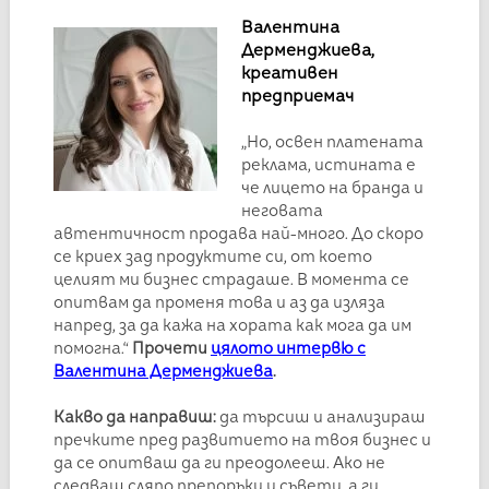
Валентина
Дерменджиева,
креативен
предприемач
„Но, освен платената
реклама, истината е
че лицето на бранда и
неговата
автентичност продава най-много. До скоро
се криех зад продуктите си, от което
целият ми бизнес страдаше. В момента се
опитвам да променя това и аз да изляза
напред, за да кажа на хората как мога да им
помогна.“
Прочети
цялото интервю с
Валентина Дерменджиева
.
Какво да направиш:
да търсиш и анализираш
пречките пред развитието на твоя бизнес и
да се опитваш да ги преодолееш. Ако не
следваш сляпо препоръки и съвети, а ги