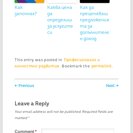
Как
Каква цена
Как да
започнах?
да
преценяваш
определиш
предложения
за услугите
та за
си
допълнителе
н доход
This entry was posted in
Професионално и
личностно развитие
. Bookmark the
permalink
.
Post navigation
← Previous
Next →
Leave a Reply
Your email address will not be published.
Required fields are
marked
*
Comment
*