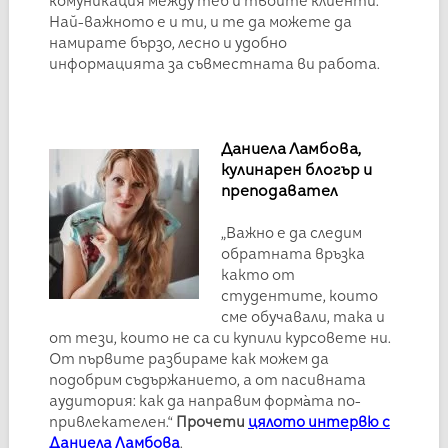
комуникация между теб и твоите клиенти.
Най-важното е и ти, и те да можете да
намирате бързо, лесно и удобно
информацията за съвместната ви работа.
Даниела Ламбова,
кулинарен блогър и
преподавател
„Важно е да следим
обратната връзка
както от
студентите, които
сме обучавали, така и
от тези, които не са си купили курсовете ни.
От първите разбираме как можем да
подобрим съдържанието, а от пасивната
аудитория: как да направим форма̀та по-
привлекателен.“
Прочети
цялото интервю с
Даниела Ламбова
.