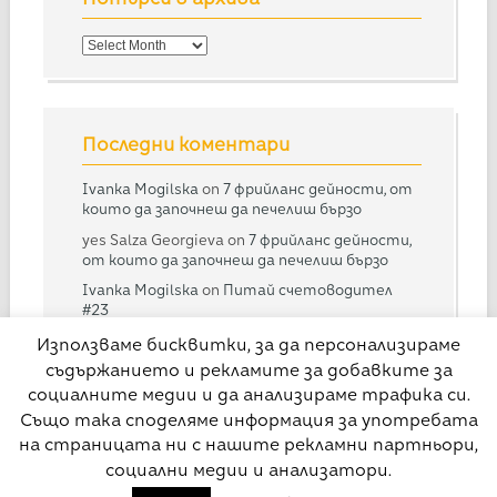
Потърси
в
архива
Последни коментари
Ivanka Mogilska
on
7 фрийланс дейности, от
които да започнеш да печелиш бързо
yes Salza Georgieva
on
7 фрийланс дейности,
от които да започнеш да печелиш бързо
Ivanka Mogilska
on
Питай счетоводител
#23
Дарина
on
Питай счетоводител #23
Използваме бисквитки, за да персонализираме
съдържанието и рекламите за добавките за
Ivanka Mogilska
on
Питай счетоводител
#28
социалните медии и да анализираме трафика си.
Също така споделяме информация за употребата
на страницата ни с нашите рекламни партньори,
социални медии и анализатори.
© Свободна практика