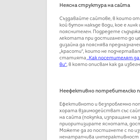
Неясна структура на сайта
Създавайте сайтове, в които от п
кой бутон накъде води, кое е линк 
пояснителен. Подредете съдърж
лекотата при достигането до це
дизайна да пояснява предназнач
„красоти”, които не подчертава
статията
„Как посетителят да с
ви“
, в която описвам как да изб
Неефективно потребителско 
Ефективното и безпроблемно пот
хората взаимодействат със сайта
на сайта (покупка, изпращане на 
приоритизирате яснотата, дос
Можете да го постигнете с по изч
ненатрапчива интерактивност 