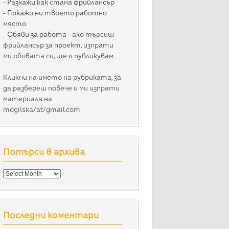
-
Разкажи как стана фрийлансър
-
Покажи ни твоето работно
място
-
Обяви за работа
– ако търсиш
фрийлансър за проект, изпрати
ми обявата си, ще я публикувам.
Кликни на името на рубриката, за
да разбереш повече и ми изпрати
материала на
mogilska/at/gmail.com
Потърси в архива
Потърси
в
архива
Последни коментари