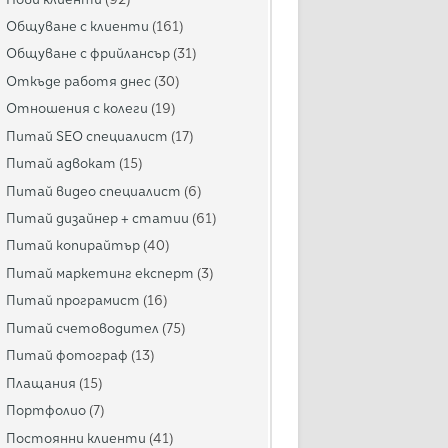
Общуване с клиенти
(161)
Общуване с фрийлансър
(31)
Откъде работя днес
(30)
Отношения с колеги
(19)
Питай SEO специалист
(17)
Питай адвокат
(15)
Питай видео специалист
(6)
Питай дизайнер + статии
(61)
Питай копирайтър
(40)
Питай маркетинг експерт
(3)
Питай програмист
(16)
Питай счетоводител
(75)
Питай фотограф
(13)
Плащания
(15)
Портфолио
(7)
Постоянни клиенти
(41)