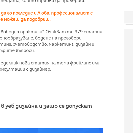
с нещата, които трябва да провериш.
да го погледне и Люба, професионалист с
ще можеш да подобриш.
„Свободна практика“. Очакват те 979 статии
енообразуване, водене на преговори,
тинг, счетоводство, маркетинг, дизайн и
сърите въпроси.
неделник нова статия на тема фрийланс или
онсултации с дизайнер.
 в уеб дизайна и защо се допускат