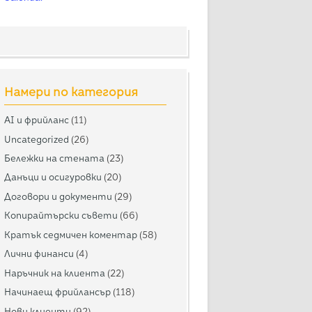
Намери по категория
AI и фрийланс
(11)
Uncategorized
(26)
Бележки на стената
(23)
Данъци и осигуровки
(20)
Договори и документи
(29)
Копирайтърски съвети
(66)
Кратък седмичен коментар
(58)
Лични финанси
(4)
Наръчник на клиента
(22)
Начинаещ фрийлансър
(118)
Нови клиенти
(92)