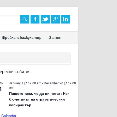
Фрийланс калкулатор
За мен
ересни събития
January 1 @ 12:00 am
-
December 20 @ 12:00
AN
1
am
Пишете така, че да ви четат: Не-
бюлетинът на стратегическия
копирайтър
 Calendar