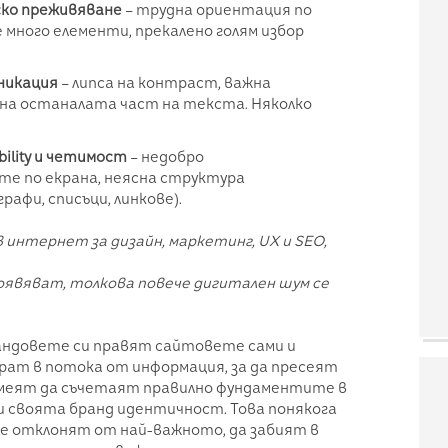
ко преживяване
– трудна ориентация по
много елементи, прекалено голям избор
никация
– липса на контраст, важна
 на останалата част на текста. Няколко
ility и четимост
– недобро
те по екрана, неясна структура
графи, списъци, линкове).
 интернет за дизайн, маркетинг, UX и SEO,
оявяват, толкова повече дигитален шум се
андовете си правят сайтовете сами и
рат в потока от информация, за да пресеят
умеят да съчетаят правилно фундаментите в
и своята бранд идентичност. Това понякога
се отклонят от най-важното, да забият в