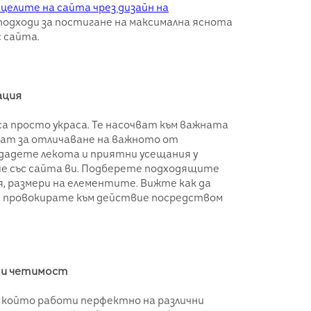
елите на сайта чрез дизайн на
 подходи за постигане на максимална яснота
 сайта.
ация
са просто украса. Те насочват към важната
жат за отличаване на важното от
здадете лекота и приятни усещания у
е със сайта ви. Подберете подходящите
, размери на елементите. Вижте как да
и провокирате към действие посредством
y и четимост
 който работи перфектно на различни