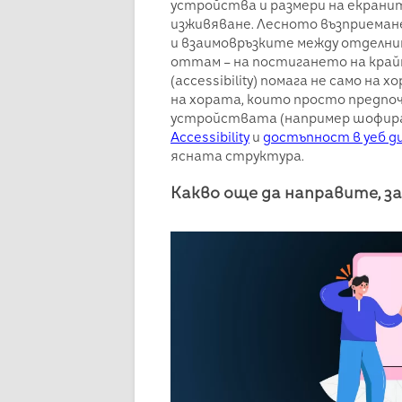
устройства и размери на екрани
изживяване. Лесното възприеман
и взаимовръзките между отделни
оттам – на постигането на кра
(accessibility) помага не само на
на хората, които просто предпо
устройствата (например шофир
Accessibility
и
достъпност в уеб д
ясната структура.
Какво още да направите, за