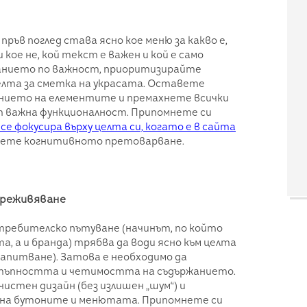
ръв поглед става ясно кое меню за какво е,
и кое не, кой текст е важен и кой е само
анието по важност, приоритизирайте
лта за сметка на украсата. Оставете
ението на елементите и премахнете всички
т важна функционалност. Припомнете си
е фокусира върху целта си, когато е в сайта
егнете когнитивното претоварване.
преживяване
ребителско пътуване (начинът, по който
, а и бранда) трябва да води ясно към целта
запитване). Затова е необходимо да
тъпността и четимостта на съдържанието.
истен дизайн (без излишен „шум“) и
на бутоните и менютата. Припомнете си