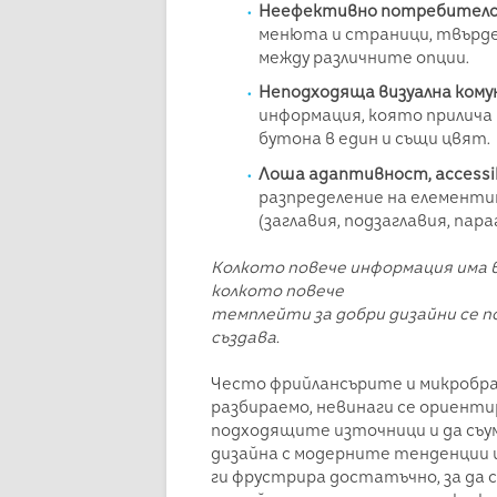
Неефективно потребителс
менюта и страници, твърде 
между различните опции.
Неподходяща визуална кому
информация, която прилича
бутона в един и същи цвят.
Лоша адаптивност, accessib
разпределение на елементи
(заглавия, подзаглавия, пара
Колкото повече информация има в
колкото повече
темплейти за добри дизайни се п
създава.
Често фрийлансърите и микробр
разбираемо, невинаги се ориенти
подходящите източници и да съ
дизайна с модерните тенденции 
ги фрустрира достатъчно, за да 