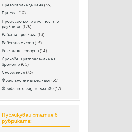
Преговаряне за цена
(35)
Притчи
(19)
Професионално и личностно
развитие
(175)
Работа предлага
(13)
Работно място
(15)
Рекламни истории
(14)
Срокове и разпределяне на
времето
(60)
Съобщения
(73)
Фрийланс за напреднали
(55)
Фрийланс и родителство
(17)
Публикувай статия в
рубриката: