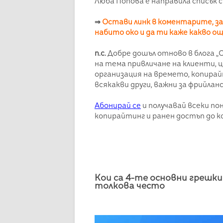
Люба Попова е направила списък 
⇒
Остави линк в коментарите, за 
набито око и да ти каже какво о
п.с.
Добре дошъл отново в блога 
на тема привличане на клиенти, ц
организация на времето, копирай
всякакви други, важни за фрийлан
Абонирай се
и получавай всеки по
копирайтинг и ранен достъп до к
Кои са 4-те основни грешки
толкова често