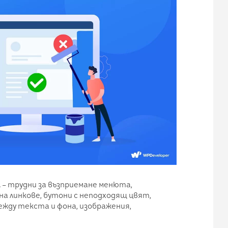
а
– трудни за възприемане менюта,
на линкове, бутони с неподходящ цвят,
ду текста и фона, изображения,