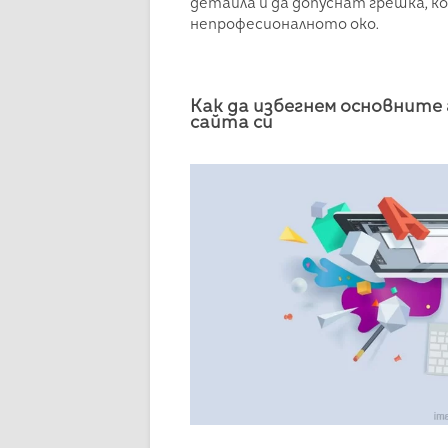
детайла и да допуснат грешка, к
непрофесионалното око.
Как да избегнем основните 
сайта си