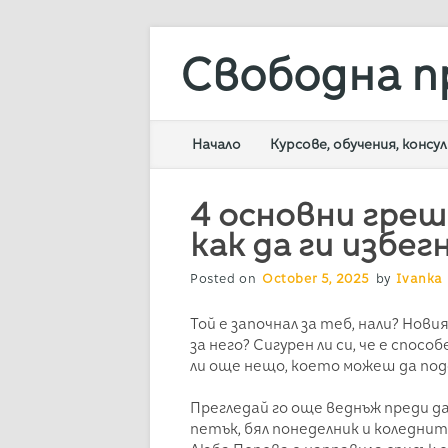
Свободна п
Main menu
Skip
Начало
Курсове, обучения, конс
to
content
4 основни греш
как да ги избег
Posted on
October 5, 2025
by
Ivanka 
Той е започнал за теб, нали? Нов
за него? Сигурен ли си, че е спо
ли още нещо, което можеш да по
Прегледай го още веднъж преди д
петък, бял понеделник и коледни