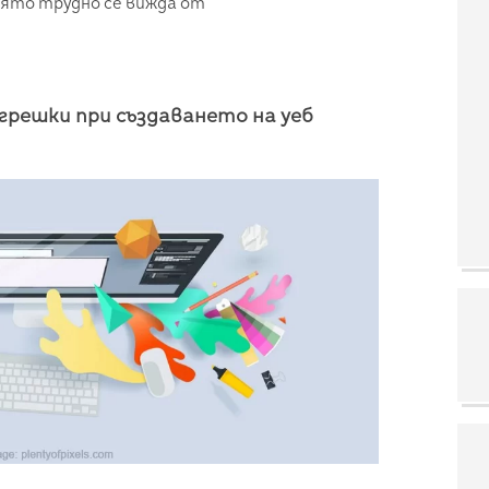
оято трудно се вижда от
грешки при създаването на уеб