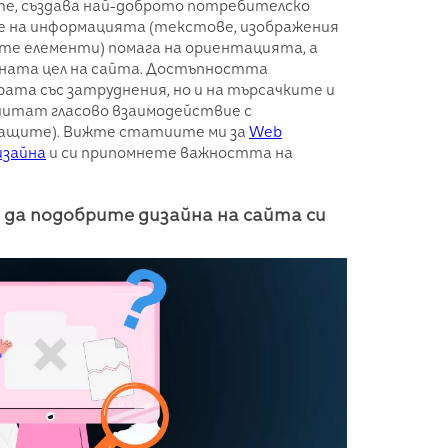
те, създава най-доброто потребителско
е на информацията (текстове, изображения
те елементи) помага на ориентацията, а
йната цел на сайта. Достъпността
 хората със затруднения, но и на търсачките и
читат гласово взаимодействие с
ащите). Вижте статиите ми за
Web
изайна
и си припомнете важността на
 да подобрите дизайна на сайта си