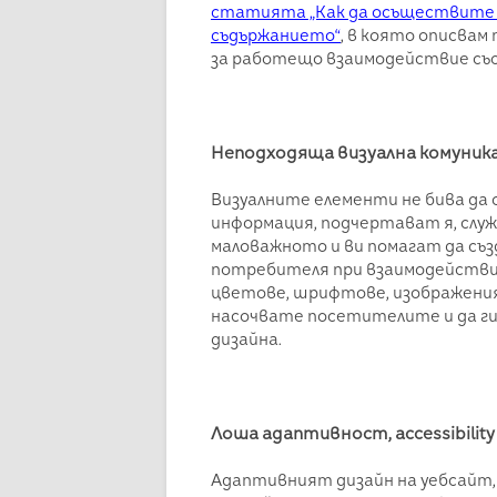
статията „Как да осъществите ц
съдържанието“
, в която описвам
за работещо взаимодействие със
Неподходяща визуална комуник
Визуалните елементи не бива да 
информация, подчертават я, слу
маловажното и ви помагат да съ
потребителя при взаимодействи
цветове, шрифтове, изображения
насочвате посетителите и да г
дизайна.
Лоша адаптивност, accessibilit
Адаптивният дизайн на уебсайт,