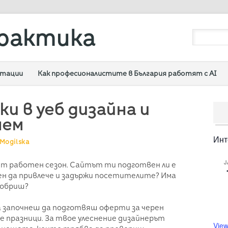
рактика
ултации
Как професионалистите в България работят с AI
ки в уеб дизайна и
нем
Инт
Mogilska
J
ият работен сезон. Сайтът ти подготвен ли е
собен да привлече и задържи посетителите? Има
добриш?
а започнеш да подготвяш оферти за черен
те празници. За твое улеснение дизайнерът
View