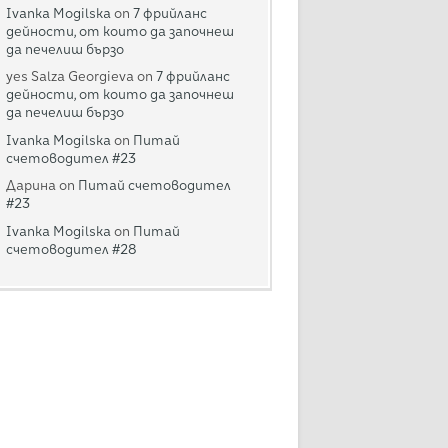
Ivanka Mogilska
on
7 фрийланс
дейности, от които да започнеш
да печелиш бързо
yes Salza Georgieva
on
7 фрийланс
дейности, от които да започнеш
да печелиш бързо
Ivanka Mogilska
on
Питай
счетоводител #23
Дарина
on
Питай счетоводител
#23
Ivanka Mogilska
on
Питай
счетоводител #28