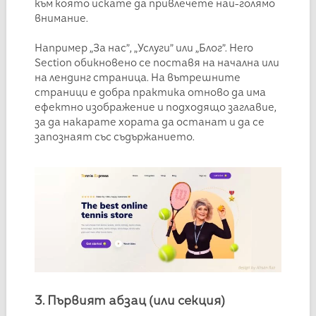
към която искате да привлечете най-голямо
внимание.
Например „За нас”, „Услуги” или „Блог”. Hero
Section обикновено се поставя на начална или
на лендинг страница. На вътрешните
страници е добра практика отново да има
ефектно изображение и подходящо заглавие,
за да накарате хората да останат и да се
запознаят със съдържанието.
3. Първият абзац (или секция)