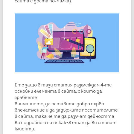
сайта е доста по-малка).
Ето защо в тази статия разглеждам 4-те
основни елемента в сайта, с които да
грабнете
вниманието, да оставите добро първо
впечатление и да задържите посетителите
в сайта, така че те да разучат дейността
ви подробно и на някакъв етап да ви станат
клиенти.