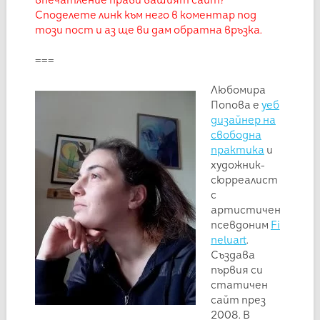
впечатление прави вашият сайт?
Споделете линк към него в коментар под
този пост и аз ще ви дам обратна връзка.
===
Любомира
Попова е
уеб
дизайнер на
свободна
практика
и
художник-
сюрреалист
с
артистичен
псевдоним
Fi
neluart
.
Създава
първия си
статичен
сайт през
2008. В