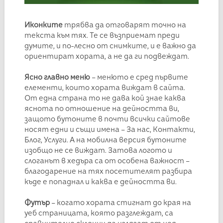
Иконките
трябва да отговарят точно на
текста към тях. Те се възприемат преди
думите, и по-лесно от снимките, и е важно да
ориентират хората, а не да ги подвеждат.
Ясно главно меню
– менюто е сред първите
елементи, които хората виждат в сайта.
От една страна то не дава кой знае каква
яснота по отношение на дейността ви,
защото бутоните в почти всички сайтове
носят едни и същи имена – За нас, Контакти,
Блог, Услуги. А на мобилна версия бутоните
изобщо не се виждат. Затова логото и
слоганът в хедъра са от особена важност –
благодарение на тях посетителят разбира
къде е попаднал и каква е дейността ви.
Футър
– когато хората стигнат до края на
уеб страницата, която разглеждат, са