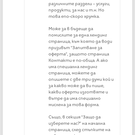
различните раздели – услуги,
продукти, за нас и т.н. Но
това епо-скоро хрумка.
Може за в бъдеще да
помислите за една лендинг
страница, към която да води
призивът “Запитване за
оферта”, защото страница
Контакти е по-обща. А ако
има специална лендинг
страница, можете да
опишете с две три думи кой и
за какво може да ви пише,
какви оферти изготвяте и
вътре да има специално
мислена за това форма.
Също, в секция “Защо да
изберете нас?” на начална
страница, след стъпките на