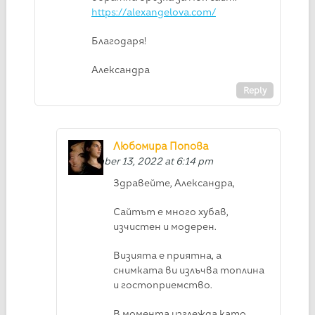
https://alexangelova.com/
Благодаря!
Александра
Reply
Любомира Попова
September 13, 2022 at 6:14 pm
Здравейте, Александра,
Сайтът е много хубав,
изчистен и модерен.
Визията е приятна, а
снимката ви излъчва топлина
и гостоприемство.
В момента изглежда като