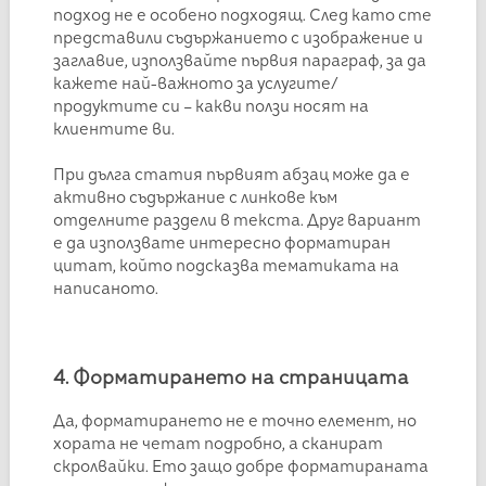
подход не е особено подходящ. След като сте
представили съдържанието с изображение и
заглавие, използвайте първия параграф, за да
кажете най-важното за услугите/
продуктите си – какви ползи носят на
клиентите ви.
При дълга статия първият абзац може да е
активно съдържание с линкове към
отделните раздели в текста. Друг вариант
е да използвате интересно форматиран
цитат, който подсказва тематиката на
написаното.
4. Форматирането на страницата
Да, форматирането не е точно елемент, но
хората не четат подробно, а сканират
скролвайки. Ето защо добре форматираната