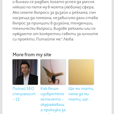
и винаги се радвам, когато успея да улесня
някого по пътя му в моята (любима) сфера.
Ако имате въпроси за дизайн и реклама, съм
насреща да помогна, независимо дали става
въпрос за принципи в дизайна, тенденции,
технически въпроси, видове реклами или се
нуждаете от конкретни съвети за личните
си проекти. Питайте ме.“ Люба
More from my site
Питай SEO
Как беше
Ще ми плати,
специалист
изобретено
няма да ми
– 12
летенето –
плати, ще…
окуражаващ
а приказка за