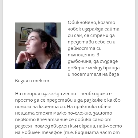
Обикновено, когато
човек изгражда сайта
си сам, се стреми да
представи себе си и
дейността си
пълноценно, в
дълбочина, да създаде
доверие между бранда
и посетителя на база
визия и текст.
На теория изглежда лесно – необходимо е
просто да се представи и да разкаже с какво
помага на клиента си. На практика обаче
нещата стоят малко по-сложно, защото
първото впечатление се добива само от
разсеян поглед хвърлен към екрана, най-често
на мобилен телефон (т.е. видимата част от