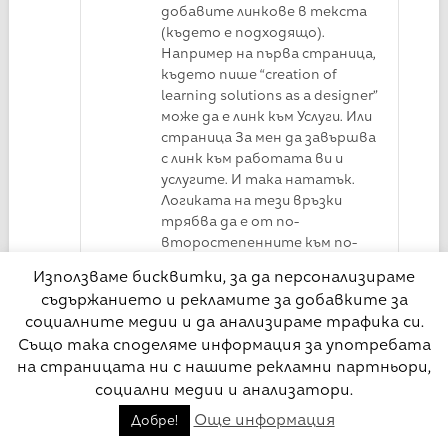
добавите линкове в текста
(където е подходящо).
Например на първа страница,
където пише “creation of
learning solutions as a designer”
може да е линк към Услуги. Или
страница За мен да завършва
с линк към работата ви и
услугите. И така нататък.
Логиката на тези връзки
трябва да е от по-
второстепенните към по-
главните страници.
Използваме бисквитки, за да персонализираме
Например, ако целта е да се
съдържанието и рекламите за добавките за
свържат с вас за услуга, то
социалните медии и да анализираме трафика си.
най-важни страници се
Също така споделяме информация за употребата
явяват Услуги и Моята
на страницата ни с нашите рекламни партньори,
работа (както и самите ви
социални медии и анализатори.
проекти).
Още информация
Добре!
За мен лично е малко