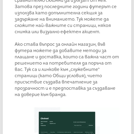
сравнително склонни да излязат от нея.
Затова през последните години футерът се
използва като допълнителна секция за
задържане на вниманието. Тук можете да
сложите най-важните си страници, някоя
снимка или визуално ефектен акцент.
Ако става въпрос за онлайн магазин, във
футера можете да добавите методи за
плащане и доставка, които са важна част от
решението на потребителя да поръча от
вас. Тук са и линкове към „служебните“
страници (като Общи условия), чието
присъствие създава впечатление за
прозрачност и е предпоставка за създаване
на доверие към бранда.