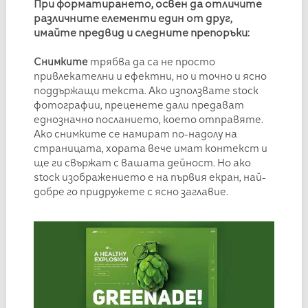
При форматирането, освен да отличите
различните елементи един от друг,
имайте предвид и следните препоръки:
Снимките
трябва да са не просто
привлекателни и ефектни, но и точно и ясно
поддържащи текста. Ако използвате stock
фотографии, преценете дали предават
еднозначно посланието, което отправяте.
Ако снимките се намират по-надолу на
страницата, хората вече имат контекст и
ще ги свържат с вашата дейност. Но ако
stock изображението е на първия екран, най-
добре го придружете с ясно заглавие.