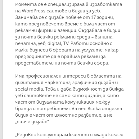
момента се е специализирала в изработката
на WordPress сайтове и визии за уеб.
Занимава се с дизайн повече от 17 години,
като през повечето време е била част от
рекламни фирми и агенции. Създавала е визии
за почти всички рекламни среди – външна,
печатна, уеб, digital, TV. Работи основно с
малки бизнеси в сферата на услугите, макар
през годините да е правила реклами за
представители на почти всички сфери.
Има професионален интереси в областта на
дигиталния маркетинг, графичния дизайн и
social media. Това ѝ дава възможност да вижда
уеб сайтовете не само като дизайн, а като
част от визуалната комуникация между
бранда и потребителя. За нея всяка отделна
визия е част от цялостно развитие, а не
„парче дизайн“.
„Редовно консултирам клиенти и млади колеги