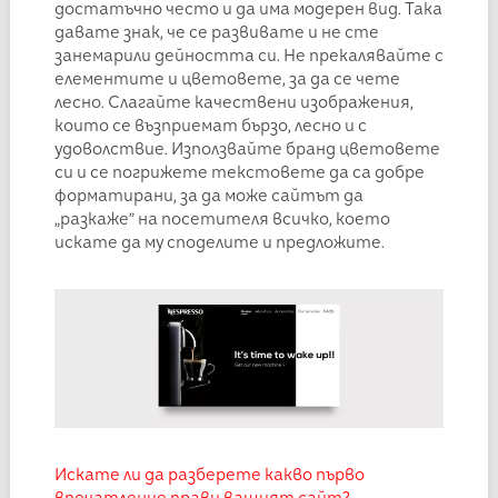
достатъчно често и да има модерен вид. Така
давате знак, че се развивате и не сте
занемарили дейността си. Не прекалявайте с
елементите и цветовете, за да се чете
лесно. Слагайте качествени изображения,
които се възприемат бързо, лесно и с
удоволствие. Използвайте бранд цветовете
си и се погрижете текстовете да са добре
форматирани, за да може сайтът да
„разкаже” на посетителя всичко, което
искате да му споделите и предложите.
Искате ли да разберете какво първо