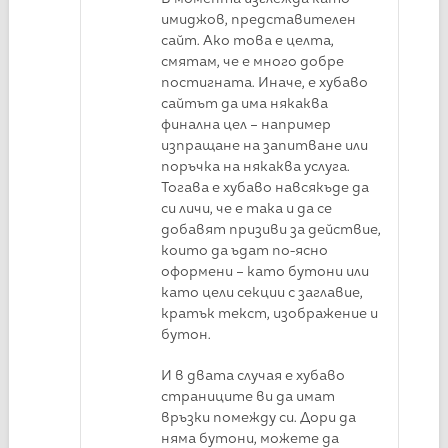
имиджов, представителен
сайт. Ако това е целта,
смятам, че е много добре
постигната. Иначе, е хубаво
сайтът да има някаква
финална цел – например
изпращане на запитване или
поръчка на някаква услуга.
Тогава е хубаво навсякъде да
си личи, че е така и да се
добавят призиви за действие,
които да ъдат по-ясно
оформени – като бутони или
като цели секции с заглавие,
кратък текст, изображение и
бутон.
И в двата случая е хубаво
страниците ви да имат
връзки помежду си. Дори да
няма бутони, можете да