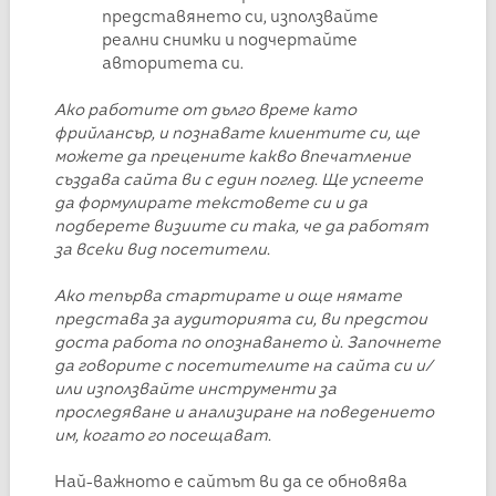
представянето си, използвайте
реални снимки и подчертайте
авторитета си.
Ако работите от дълго време като
фрийлансър, и познавате клиентите си, ще
можете да прецените какво впечатление
създава сайта ви с един поглед.
Ще успеете
да формулирате текстовете си и да
подберете визиите си така, че да работят
за всеки вид посетители.
Ако тепърва стартирате и още нямате
представа за аудиторията си, ви предстои
доста работа по опознаването ѝ. Започнете
да говорите с посетителите на сайта си и/
или използвайте инструменти за
проследяване и анализиране на поведението
им, когато го посещават.
Най-важното е сайтът ви да се обновява