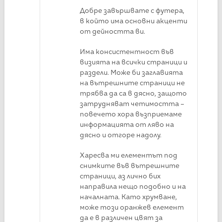
Добре завършвате с футера,
в който има основни акценти
от дейността ви.
Има консистентност във
визията на всички страници и
раздели. Може би заглавията
на вътрешните страници не
трябва да са в дясно, защото
затрудняват четимостта –
повечето хора възприемаме
информацията от ляво на
дясно и отгоре надолу.
Харесва ми елементът под
снимките във вътрешните
страници, аз лично бих
направила нещо подобно и на
началната. Като хрумване,
може този оранжев елемент
да е в различен цвят за