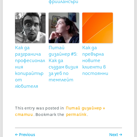
фрийлансъри
Как да
Питай
Как да
разгранича
дизайнер #5:
превърна
професионал
Как да
новите
ния
създам визия
клиенти в
копирайтър
за уеб по
постоянни
от
темплейт
любителя
This entry was posted in
Питай дизайнер +
статии
. Bookmark the
permalink
.
Post navigation
← Previous
Next →