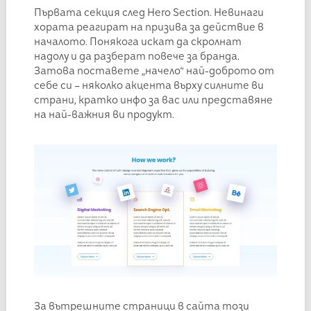
Първата секция след Hero Section. Невинаги
хората реагират на призива за действие в
началото. Понякога искат да скролнат
надолу и да разберат повече за бранда.
Затова поставете „начело“ най-доброто от
себе си – няколко акцента върху силните ви
страни, кратко инфо за вас или представяне
на най-важния ви продукт.
За вътрешните страници в сайта този