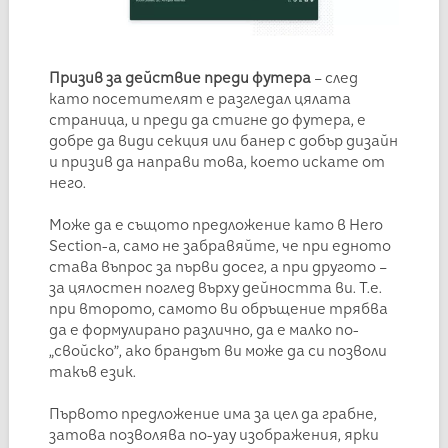
Призив за действие преди футера
– след
като посетителят е разгледал цялата
страница, и преди да стигне до футера, е
добре да види секция или банер с добър дизайн
и призив да направи това, което искате от
него.
Може да е същото предложение като в Hero
Section-а, само не забравяйте, че при едното
става въпрос за първи досег, а при другото –
за цялостен поглед върху дейността ви. Т.е.
при второто, самото ви обръщение трябва
да е формулирано различно, да е малко по-
„свойско”, ако брандът ви може да си позволи
такъв език.
Първото предложение има за цел да грабне,
затова позволява по-уау изображения, ярки