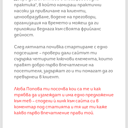
практика“, в който намираш практични
насоки за привличане на клиенти,
ценообразуване, водене на преговори,
организация на времето и можеш да ги
приложиш веднага към своята фрийланс
дейност.
След лятната почивка стартираме с едно
подсещане – провери дали сайтът ти
съдържа четирите ключови елемента, които
правят добро първо впечатление на
посетителя, задържат го и ти помагат да го
превърнеш в клиент.
Люба Попова ти посочва кои са те и как
трябва да изглеждат и има едно предложение
към теб – сподели ѝ линк към сайта си в
коментар под статията и тя ще ти каже
какво първо впечатление прави той.