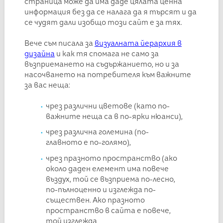
страница може да има даде цялата ценна
информация без да се налага да я търсят и да
се чудят дали изобщо този сайт е за тях.
Вече съм писала за
визуалната йерархия в
дизайна
и как тя спомага не само за
възприемането на съдържанието, но и за
насочването на потребителя към важните
за вас неща:
чрез различни цветове (като по-
важните неща са в по-ярки нюанси),
чрез различна големина (по-
главното е по-голямо),
чрез празното пространство (ако
около даден елемент има повече
въздух, той се възприема по-лесно,
по-пълноценно и изглежда по-
съществен. Ако празното
пространство в сайта е повече,
той изглежда