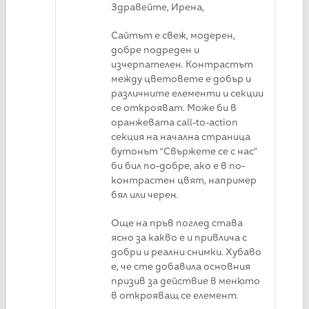
Здравейте, Ирена,
Сайтът е свеж, модерен,
добре подреден и
изчерпателен. Контрастът
между цветовете е добър и
различните елементи и секции
се открояват. Може би в
оранжевата call-to-action
секция на начална страница
бутонът “Свържете се с нас”
би бил по-добре, ако е в по-
контрастен цвят, например
бял или черен.
Още на пръв поглед става
ясно за какво е и привлича с
добри и реални снимки. Хубаво
е, че сте добавила основния
призив за действие в менюто
в открояващ се елемент.