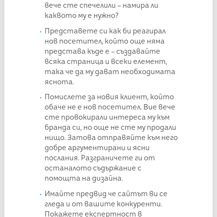
вече сте спечелили – намира ли
каквото му е нужно?
Представете си как би реагирал
нов посетител, който още няма
представа къде е – създавайте
всяка страница и всеки елемент,
така че да му дават необходимата
яснота.
Помислете за новия клиент, който
обаче не е нов посетител. Вие вече
сте провокирали интереса му към
бранда си, но още не сте му продали
нищо. Затова отправяйте към него
добре аргументирани и ясни
послания. Разграничете ги от
останалото съдържание с
помощта на дизайна.
Имайте предвид че сайтът ви се
гледа и от вашите конкуренти.
Покажете експертност в