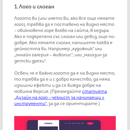
1. Лого и слоган
Логото ви (или името ви, ако все още нямате
лого), трябва да е поставено на видно място
– обикновено горе вляво на сайта, в хедъра.
Ако е подкрепено със слоган или девиз, още по-
добре. Ако нямате слоган, напишете каква е
дейността ви. Например „художник” или
„онлайн галерия – живопис”, или „магазин за
детски дрехи”.
Освен, че е важно логото да е на видно място,
то трябва да е и с добро качество, да няма
излишни ефекти и да се вижда добре на
мобилна версия. (Прегледайте
статията
„Дизайн на лого – чеклист за начинаещи +
инструменти“
, за да се ориентирате.)