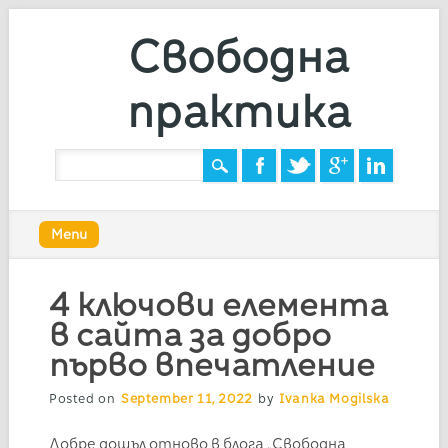
Свободна
практика
Main menu
Skip
Menu
to
content
4 ключови елемента
в сайта за добро
първо впечатление
Posted on
September 11, 2022
by
Ivanka Mogilska
Добре дошъл отново в блога „Свободна