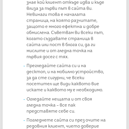
знае кой клиент откъде идва и къде
влиза за първи път в сайта ви.
Невинаги това е началата
страница, на която разчитате,
защото е много ефектна и добре
обмислена. Съветвам ви всеки път,
когато създавате страница в
сайта или пост в блога си, да ги
мислите и от гледна точка на
първия досег с тях.
Прегледайте сайта си и на
десктоп, и на мобилно устройство,
за да сте сигурни, че всеки
посетител ще види каквото вие
искате и каквото му е необходимо.
Огледайте нещата и от своя
гледна точка – все пак
представяте себе си.
Погледнете сайта си през очите на
редовния клиент, чието доверие