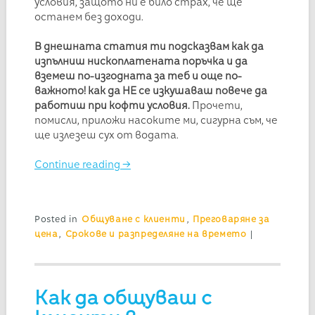
условия, защото ни е било страх, че ще
останем без доходи.
В днешната статия ти подсказвам как да
изпълниш нископлатената поръчка и да
вземеш по-изгодната за теб и още по-
важното! как да НЕ се изкушаваш повече да
работиш при кофти условия.
Прочети,
помисли, приложи насоките ми, сигурна съм, че
ще излезеш сух от водата.
Continue reading
→
Posted in
Общуване с клиенти
,
Преговаряне за
цена
,
Срокове и разпределяне на времето
|
Как да общуваш с