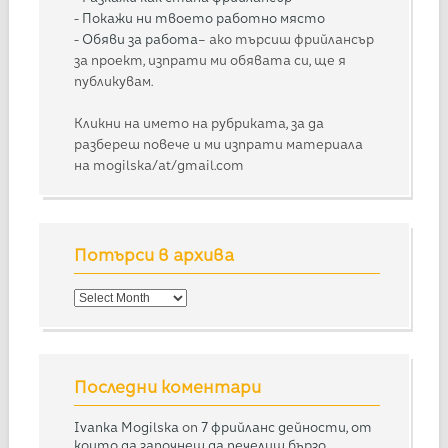
-
Покажи ни твоето работно място
-
Обяви за работа
– ако търсиш фрийлансър
за проект, изпрати ми обявата си, ще я
публикувам.
Кликни на името на рубриката, за да
разбереш повече и ми изпрати материала
на mogilska/at/gmail.com
Потърси в архива
Потърси
в
архива
Последни коментари
Ivanka Mogilska
on
7 фрийланс дейности, от
които да започнеш да печелиш бързо