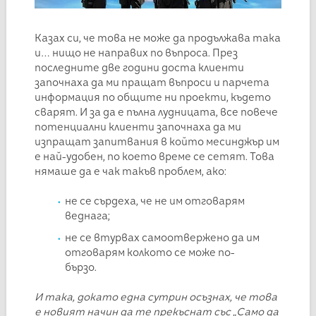
Казах си, че това не може да продължава така
и… нищо не направих по въпроса. През
последните две години доста клиенти
започнаха да ми пращат въпроси и парчета
информация по общите ни проекти, където
сварят. И за да е пълна лудницата, все повече
потенциални клиенти започнаха да ми
изпращат запитвания в който месинджър им
е най-удобен, по което време се сетят. Това
нямаше да е чак такъв проблем, ако:
не се сърдеха, че не им отговарям
веднага;
не се втурвах самоотвержено да им
отговарям колкото се може по-
бързо.
И така, докато една сутрин осъзнах, че това
е новият начин да те прекъснат със „Само да