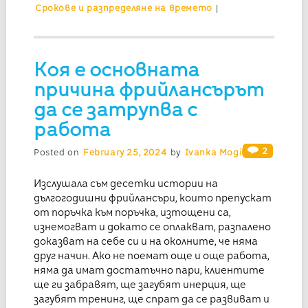
Срокове и разпределяне на времето
|
Коя е основната
причина фрийлансърът
да се затрупва с
работа
2
Posted on
February 25, 2024
by
Ivanka Mogilska
Изслушала съм десетки истории на
дългогодишни фрийлансъри, които препускат
от поръчка към поръчка, изтощени са,
изнемогват и докато се оплакват, разпалено
доказват на себе си и на околните, че няма
друг начин. Ако не поемат още и още работа,
няма да имат достатъчно пари, клиентите
ще ги забравят, ще загубят инерция, ще
загубят тренинг, ще спрат да се развиват и