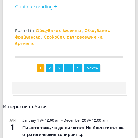
Continue reading
→
Posted in
Общуване с клиенти
,
Общуване с
фрийлансър
,
Срокове и разпределяне на
времето
|
1
2
3
…
9
Next »
Интересни събития
January 1 @ 12:00 am
-
December 20 @ 12:00 am
JAN
1
Пишете така, че да ви четат: Не-бюлетинът на
стратегическия копирайтър