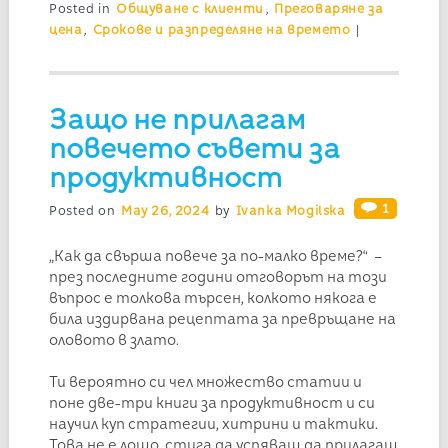
Posted in
Общуване с клиенти
,
Преговаряне за
цена
,
Срокове и разпределяне на времето
|
Защо не прилагам
повечето съвети за
продуктивност
1
Posted on
May 26, 2024
by
Ivanka Mogilska
„Как да свърша повече за по-малко време?“ –
през последните години отговорът на този
въпрос е толкова търсен, колкото някога е
била издирвана рецептата за превръщане на
оловото в злато.
Ти вероятно си чел множество статии и
поне две-три книги за продуктивност и си
научил куп стратегии, хитрини и тактики.
Това не е лошо, стига да успяваш да прилагаш