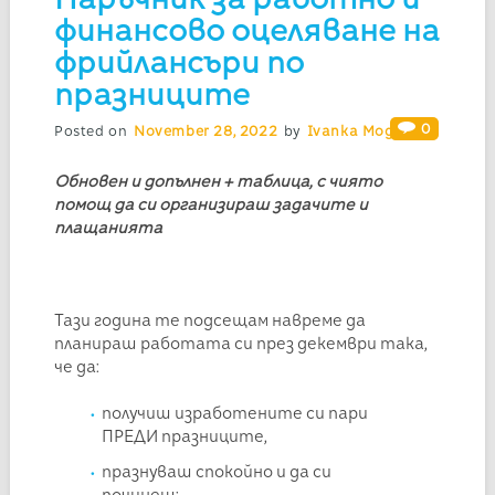
финансово оцеляване на
фрийлансъри по
празниците
0
Posted on
November 28, 2022
by
Ivanka Mogilska
Обновен и допълнен + таблица, с чиято
помощ да си организираш задачите и
плащанията
Тази година те подсещам навреме да
планираш работата си през декември така,
че да:
получиш изработените си пари
ПРЕДИ празниците,
празнуваш спокойно и да си
починеш;