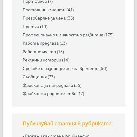
Портфолио
(7)
Постоянни клиенти
(41)
Преговаряне за цена
(35)
Притчи
(19)
Професионално и личностно развитие
(175)
Работа предлага
(13)
Работно място
(15)
Рекламни истории
(14)
Срокове и разпределяне на времето
(60)
Съобщения
(73)
Фрийланс за напреднали
(55)
Фрийланс и родителство
(17)
Публикувай статия в рубриката:
-
Разкажи как стана фрийлансър