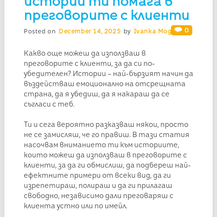
истории ти помага в
преговорите с клиенти
0
Posted on
December 14, 2025
by
Ivanka Mogilska
Какво още можеш да използваш в
преговорите с клиенти, за да си по-
убедителен? Истории – най-бързият начин да
въздействаш емоционално на отсрещната
страна, да я убедиш, да я накараш да се
съгласи с теб.
Ти и сега вероятно разказваш някои, просто
не се замисляш, че го правиш. В тази статия
насочвам вниманието ти към историите,
които можеш да използваш в преговорите с
клиенти, за да ги обмислиш, да подбереш най-
ефектните примери от всеки вид, да ги
изрепетираш, полираш и да ги прилагаш
свободно, независимо дали преговаряш с
клиента устно или по имейл.