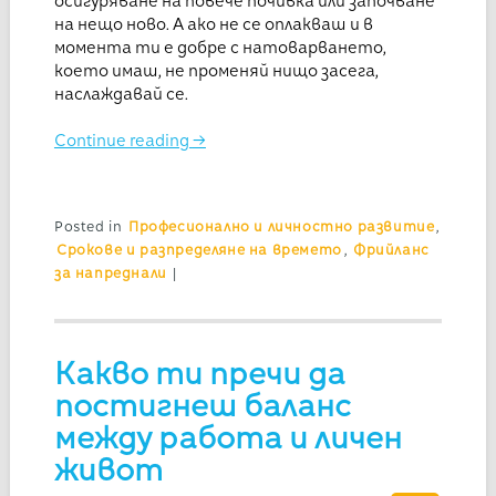
осигуряване на повече почивка или започване
на нещо ново. А ако не се оплакваш и в
момента ти е добре с натоварването,
което имаш, не променяй нищо засега,
наслаждавай се.
Continue reading
→
Posted in
Професионално и личностно развитие
,
Срокове и разпределяне на времето
,
Фрийланс
за напреднали
|
Какво ти пречи да
постигнеш баланс
между работа и личен
живот