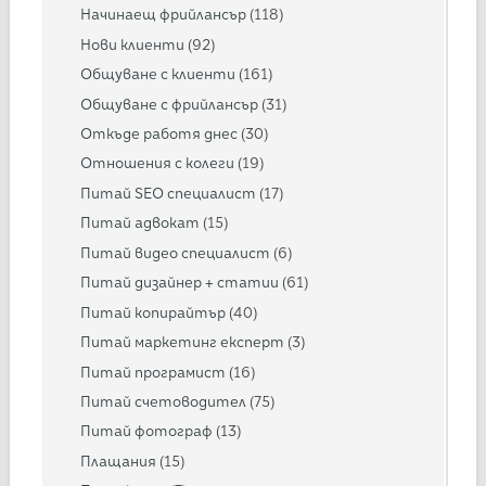
Начинаещ фрийлансър
(118)
Нови клиенти
(92)
Общуване с клиенти
(161)
Общуване с фрийлансър
(31)
Откъде работя днес
(30)
Отношения с колеги
(19)
Питай SEO специалист
(17)
Питай адвокат
(15)
Питай видео специалист
(6)
Питай дизайнер + статии
(61)
Питай копирайтър
(40)
Питай маркетинг експерт
(3)
Питай програмист
(16)
Питай счетоводител
(75)
Питай фотограф
(13)
Плащания
(15)