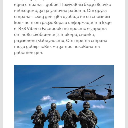
една страна – добре. Получавам бързо всичко
небходимо, за да започна работа. От друга
страна – след ден-два изобщо не си спомням
коя част от разговора и информацията къде
е. Във Viber и Facebook тя просто е зарита
от нови съобщения, стикери, снимки,
разменени любезности. От трета страна
този добър човек ми затри половината
работен ден.