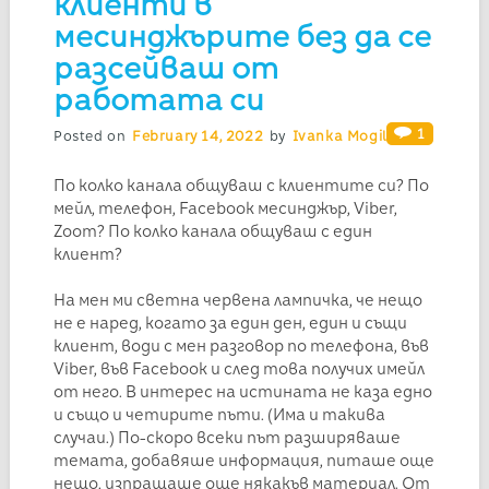
клиенти в
месинджърите без да се
разсейваш от
работата си
1
Posted on
February 14, 2022
by
Ivanka Mogilska
По колко канала общуваш с клиентите си? По
мейл, телефон, Facebook месинджър, Viber,
Zoom? По колко канала общуваш с един
клиент?
На мен ми светна червена лампичка, че нещо
не е наред, когато за един ден, един и същи
клиент, води с мен разговор по телефона, във
Viber, във Facebook и след това получих имейл
от него. В интерес на истината не каза едно
и също и четирите пъти. (Има и такива
случаи.) По-скоро всеки път разширяваше
темата, добавяше информация, питаше още
нещо, изпращаше още някакъв материал. От