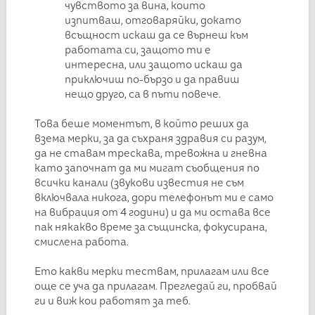
чувството за вина, които
изпитваш, отговаряйки, докато
всъщност искаш да се върнеш към
работата си, защото ти е
интересна, или защото искаш да
приключиш по-бързо и да правиш
нещо друго, са в пъти повече.
Това беше моментът, в който реших да
взема мерки, за да съхраня здравия си разум,
да не ставам трескава, тревожна и гневна
като започнат да ми мигат съобщения по
всички канали (звукови известия не съм
включвала никога, дори телефонът ми е само
на вибрация от 4 години) и да ми остава все
пак някакво време за същинска, фокусирана,
смислена работа.
Ето какви мерки тествам, прилагам или все
още се уча да прилагам. Прегледай ги, пробвай
ги и виж кои работят за теб.