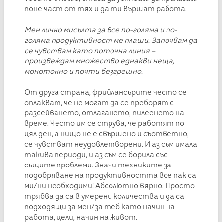
поне част от тях и да ти вършат работа.
Мен лично мисълта за все по-голяма и по-
голяма продуктивност ме плаши. Започвам да
се чувствам като поточна линия –
произвеждам множество еднакви неща,
монотонно и почти безгрешно.
От друга страна, фрийлансърите често се
оплакват, че не могат да се преборят с
разсейването, отлагането, пилеенето на
време. Често им се струва, че работят по
цял ден, а нищо не е свършено и съответно,
се чувстват неудовлетворени. И аз съм имала
такива периоди, и аз съм се борила със
същите проблеми. Значи техниките за
подобряване на продуктивността все пак са
ми/ни необходими! Абсолютно вярно. Просто
трябва да са в умерени количества и да са
подходящи за мен/за теб като начин на
работа, цели, начин на живот.