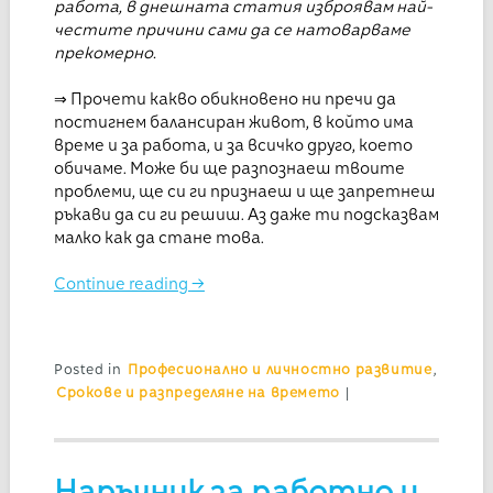
работа, в днешната статия изброявам най-
честите причини сами да се натоварваме
прекомерно.
⇒ Прочети какво обикновено ни пречи да
постигнем балансиран живот, в който има
време и за работа, и за всичко друго, което
обичаме. Може би ще разпознаеш твоите
проблеми, ще си ги признаеш и ще запретнеш
ръкави да си ги решиш. Аз даже ти подсказвам
малко как да стане това.
Continue reading
→
Posted in
Професионално и личностно развитие
,
Срокове и разпределяне на времето
|
Наръчник за работно и