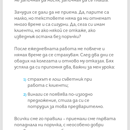
Зачудих се дали да не приема. Да, парите са
малко, но текстовете няма да ми отнемат
много време и са сигурни. Да, сега си имам
клиенти, но ако някой се откаже, ако
изведнъж остана без поръчки?
После ежедневната работа ме повлече и
нямах време да се страхувам. След два дни се
обадих на колегата и отново му отказах. Бях
успяла да си припомня два, важни за мен урока:
страхът е лош съветник при
работа с клиенти;
винаги се появява по-изгодно
предложение, стига да си се
потрудил за това предварително.
Всички сме го правили – приемали сме първата
попаднала ни поръчка, с неособено добри