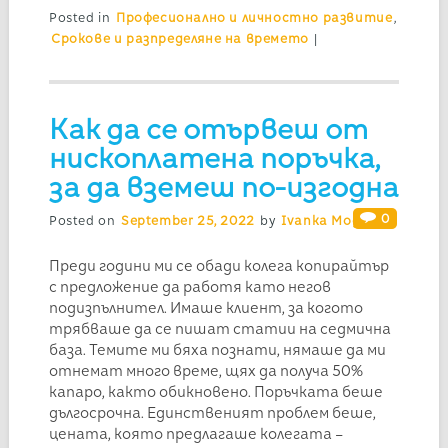
Posted in
Професионално и личностно развитие
,
Срокове и разпределяне на времето
|
Как да се отървеш от
нископлатена поръчка,
за да вземеш по-изгодна
0
Posted on
September 25, 2022
by
Ivanka Mogilska
Преди години ми се обади колега копирайтър
с предложение да работя като негов
подизпълнител. Имаше клиент, за когото
трябваше да се пишат статии на седмична
база. Темите ми бяха познати, нямаше да ми
отнемат много време, щях да получа 50%
капаро, както обикновено. Поръчката беше
дългосрочна. Единственият проблем беше,
цената, която предлагаше колегата –