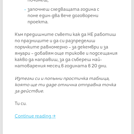
започнеш следващата година с
поне един-два вече договорени
проекта.
Към предишните съвети как да НЕ работиш
по празниците и да си разпределиш
поръчките равномерно – за декември и за
януари – добавям още трикове и подсещания
какво да направиш, за да събереш най-
натоварения месец в годината в 20 дни.
Изтегли си и попълни простичка таблица,
която ще ти даде отлична отправна точка
за действие.
Ти си.
Continue reading
→