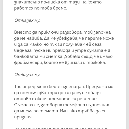
значително по-ниска от тази, на която
работех по това време.
Отказах му.
Вместо да приключи разговора, той започна
да ме навива. Да ме убеждава, че парите може
и да са малко, но пък ги получавам ей сега
веднага, пуска ми превода и утре сумата е в
банковата ми сметка. Добави също, че имало
фрийлансъри, които не взимали и толкова.
Отказах му.
Той определено беше изненадан. Предложи ми
да помисля два-три дни и да му се обадя
отново с окончателното си решение.
Съгласих се, затворих телефона и започнах
да мисля по темата. Или, ако трябва да си
призная,
не започнах да мисля, започнах да се плаша.