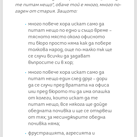
те питам нещо“, обаче той е много, много по-
гаден от стария. Защото:
много повече хора искат само да
питат нещо по едно и също време –
тясното място около офисното
ти бюро просто няма как да побере
толкова народ, още по-малко пък ще
се случи всички да задават
въпросите си в хор;
много повече хора искат само да
питат нещо един след друг – дори
да се случи пред вратата на офиса
или пред бюрото ти да има опашка
от колеги, които искат да те
питат нещо, все някога ще дойде
обедната почивка и ще се отървеш
от тях; за месинджърите обедна
почивка няма;
фрустрацията, агресията и