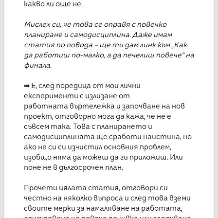
какво ли още не.
Мислех си, че това се оправя с повечко
планиране и самодисциплина. Даже имам
статия по повода – ще ти дам линк към „Как
да работиш по-малко, а да печелиш повече“ на
финала.
⇒
Е, след поредица от мои лични
експерименти с излизане от
работната въртележка и започване на нов
проект, отговорно мога да кажа, че не е
съвсем така.
Това с планирането и
самодисциплината ще сработи наистина, но
ако не си си изчистил основния проблем,
изобщо няма да можеш да ги приложиш. Или
поне не в дългосрочен план.
Прочети цялата статия, отговори си
честно на няколко въпроса и след това вземи
своите мерки за намаляване на работата,