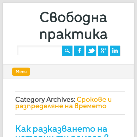
Свободна
практика
Main menu
Skip
Menu
to
content
Category Archives:
Срокове и
разпределяне на времето
Как разказването на