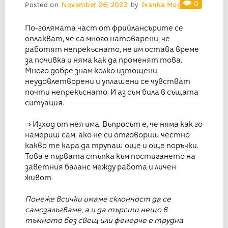
0
Posted on
November 26, 2023
by
Ivanka Mogilska
По-голямата част от фрийлансърите се
оплакват, че са много натоварени, че
работят непрекъснато, не им остава време
за почивка и няма как да променят това.
Много добре знам колко изтощени,
неудовлетворени и уплашени се чувстват
почти непрекъснато. И аз съм била в същата
ситуация.
⇒ Изход от нея има. Въпросът е, че няма как го
намериш сам, ако не си отговориш честно
какво те кара да трупаш още и още поръчки.
Това е първата стъпка към постигането на
заветния баланс между работа и личен
живот.
Понеже всички имаме склонност да се
самозалъгваме, а и да търсиш нещо в
тъмното без свещ или фенерче е трудна