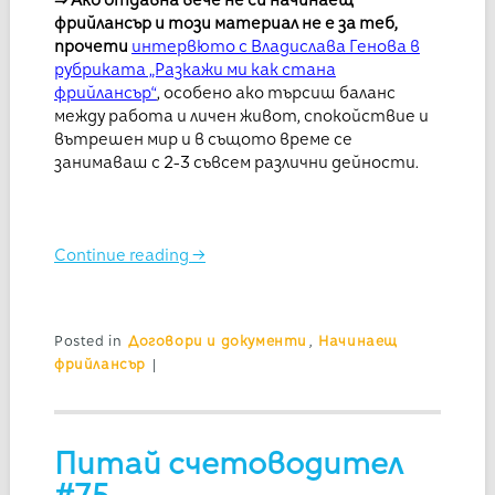
фрийлансър
и този материал не е за теб,
прочети
интервюто с Владислава Генова в
рубриката „Разкажи ми как стана
фрийлансър“
, особено ако търсиш баланс
между работа и личен живот, спокойствие и
вътрешен мир и в същото време се
занимаваш с 2-3 съвсем различни дейности.
Continue reading
→
Posted in
Договори и документи
,
Начинаещ
фрийлансър
|
Питай счетоводител