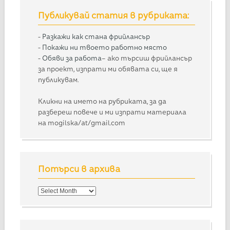
Публикувай статия в рубриката:
-
Разкажи как стана фрийлансър
-
Покажи ни твоето работно място
-
Обяви за работа
– ако търсиш фрийлансър
за проект, изпрати ми обявата си, ще я
публикувам.
Кликни на името на рубриката, за да
разбереш повече и ми изпрати материала
на mogilska/at/gmail.com
Потърси в архива
Потърси
в
архива