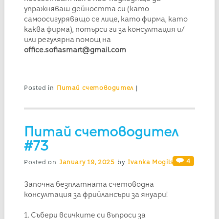
упражняваш дейността си (като
самоосигуряващо се лице, като фирма, като
каква фирма), потърси ги за консултация и/
или регулярна помощ на
office.sofiasmart@gmail.com
Posted in
Питай счетоводител
|
Питай счетоводител
#73
4
Posted on
January 19, 2025
by
Ivanka Mogilska
Започна безплатната счетоводна
консултация за фрийлансъри за януари!
1. Събери всичките си въпроси за