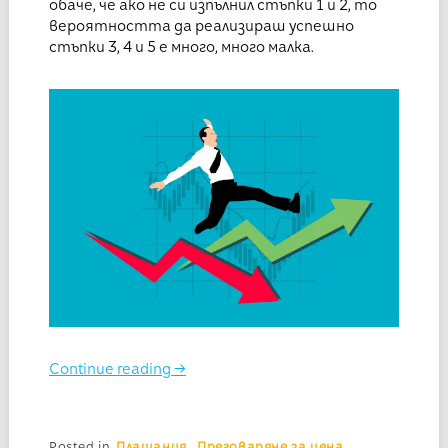
обаче, че ако не си изпълнил стъпки 1 и 2, то
вероятността да реализираш успешно
стъпки 3, 4 и 5 е много, много малка.
Continue reading
→
Posted in
Плащания
,
Преговаряне за цена
,