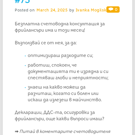
#75
0
Posted on
March 24, 2025
by
Ivanka Mogilska
Безплатна счетоводна консултация за
фрийлансъри има и този месец!
Възползвай се от нея, за да:
оптимизираш разходите си;
работиш, спокоен, че
документацията ти е изрядна и си
спестяваш глоби и неприятности;
знаеш на какво можеш да
разчиташ, когато си болен или
искаш да излезеш в майчинство.
Декларации, ДДС-та, осигуровки за
фрийлансъри, още какви въпроси имаш?
⇒
Питай в коментарите счетоводителя