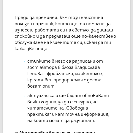
Преди да преминеш към този наистина
полезен наръчник, който ще ти помогне да
изнесеш работата си на светло, да дишаш
спокойно и да предлагаш още по-качествено
обслужаване на клиентите си, искам да ти
кажа две неща:
стъпките в него са разписани от
гост автора в блога Владислава
Генова – фрийлансър, маркетолог,
креативен предприемач с доста
богат опит;
актуални са и ще бъдат обновявани
всяка година, за да е сигурно, че
читателите на „Свободна
практика“ имат точна информация,
на която могат да разчитат.
⇒
Ако отдавна вече не си начинаещ