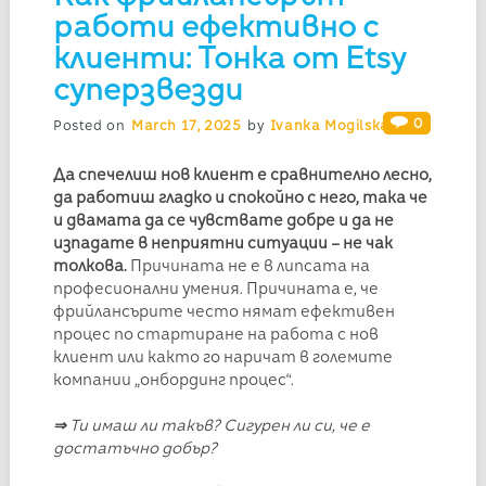
работи ефективно с
клиенти: Тонка от Etsy
суперзвезди
0
Posted on
March 17, 2025
by
Ivanka Mogilska
Да спечелиш нов клиент е сравнително лесно,
да работиш гладко и спокойно с него, така че
и двамата да се чувствате добре и да не
изпадате в неприятни ситуации – не чак
толкова.
Причината не е в липсата на
професионални умения. Причината е, че
фрийлансърите често нямат ефективен
процес по стартиране на работа с нов
клиент или както го наричат в големите
компании „онбординг процес“.
⇒
Ти имаш ли такъв? Сигурен ли си, че е
достатъчно добър?