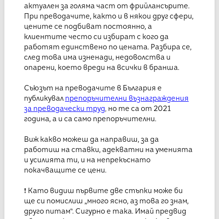
актуален за голяма част от фрийлансърите.
При преводачите, както и в някои друг сфери,
цените се подбиват постоянно, а
клиентите често си избират с кого да
работят единствено по цената. Разбира се,
след това има изненади, недоволства и
опарени, което вреди на всички в бранша.
Съюзът на преводачите в България е
публикувал
препоръчителни възнаграждения
за преводачески труд
,
но те са от 2021
година, а и са само препоръчителни.
Виж какво можеш да направиш, за да
работиш на ставки, адекватни на уменията
и усилията ти, и на непрекъснато
покачващите се цени.
❗
Като видиш първите две стъпки може би
ще си помислиш „много ясно, аз това го знам,
друго питам“. Сигурно е така. Имай предвид