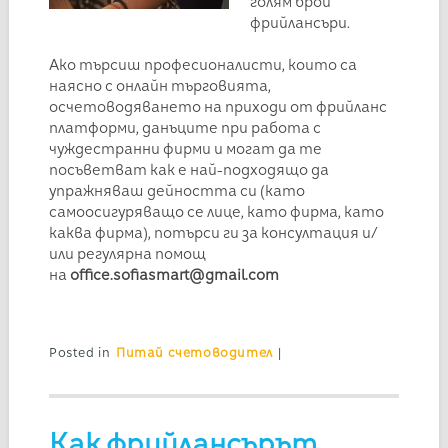
голям брой
фрийлансъри.
Ако търсиш професионалисти, които са
наясно с онлайн търговията,
осчетоводяването на приходи от фрийланс
платформи, данъците при работа с
чуждестранни фирми и могат да те
посъветват как е най-подходящо да
упражняваш дейността си (като
самоосигуряващо се лице, като фирма, като
каква фирма), потърси ги за консултация и/
или регулярна помощ
на
office.sofiasmart@gmail.com
Posted in
Питай счетоводител
|
Как фрийлансърът