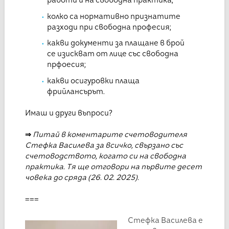
работи и на свободна практика;
колко са нормативно признатите
разходи при свободна професия;
какви документи за плащане в брой
се изискват от лице със свободна
прфоесия;
какви осигуровки плаща
фрийлансърът.
Имаш и други въпроси?
⇒
Питай в коментарите счетоводителя
Стефка Василева за всичко, свързано със
счетоводството, когато си на свободна
практика.
Тя ще отговори на първите десет
човека до сряда (26. 02. 2025).
===
Стефка Василева е