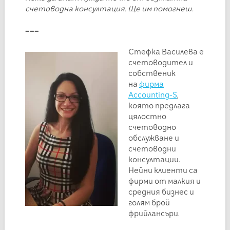
счетоводна консултация. Ще им помогнеш.
===
Стефка Василева е
счетоводител и
собственик
на
фирма
Accounting-S
,
която предлага
цялостно
счетоводно
обслужване и
счетоводни
консултации.
Нейни клиенти са
фирми от малкия и
средния бизнес и
голям брой
фрийлансъри.