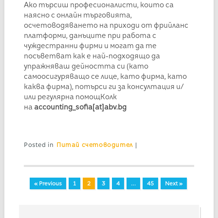
Ако търсиш професионалисти, които са
наясно с онлайн търговията,
осчетоводяването на приходи от фрийланс
платформи, данъците при работа с
чуждестранни фирми и могат да те
посъветват как е най-подходящо да
упражняваш дейността си (като
самоосигуряващо се лице, като фирма, като
каква фирма), потърси ги за консултация и/
или регулярна помощКолк
на
accounting_sofia[at]abv.bg
Posted in
Питай счетоводител
|
« Previous
1
2
3
4
…
45
Next »