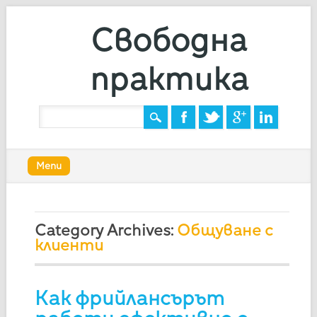
Свободна
практика
Main menu
Skip
Menu
to
content
Category Archives:
Общуване с
клиенти
Как фрийлансърът