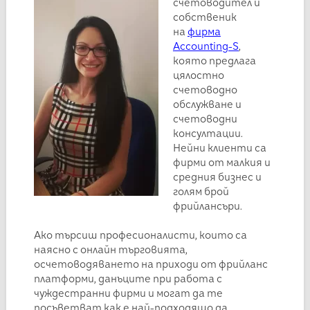
счетоводител и
собственик
на
фирма
Accounting-S
,
която предлага
цялостно
счетоводно
обслужване и
счетоводни
консултации.
Нейни клиенти са
фирми от малкия и
средния бизнес и
голям брой
фрийлансъри.
Ако търсиш професионалисти, които са
наясно с онлайн търговията,
осчетоводяването на приходи от фрийланс
платформи, данъците при работа с
чуждестранни фирми и могат да те
посъветват как е най-подходящо да