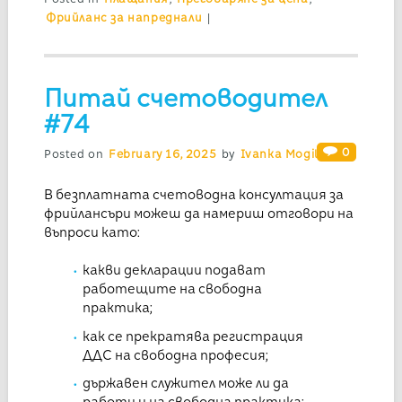
Фрийланс за напреднали
|
Питай счетоводител
#74
0
Posted on
February 16, 2025
by
Ivanka Mogilska
В безплатната счетоводна консултация за
фрийлансъри можеш да намериш отговори на
въпроси като:
какви декларации подават
работещите на свободна
практика;
как се прекратява регистрация
ДДС на свободна професия;
държавен служител може ли да