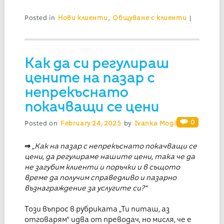
Posted in
Нови клиенти
,
Общуване с клиенти
|
Как да си регулираш
цените на пазар с
непрекъснато
покачващи се цени
0
Posted on
February 24, 2025
by
Ivanka Mogilska
⇒
„Как на пазар с непрекъснато покачващи се
цени, да регулираме нашите цени, така че да
не загубим клиенти и поръчки и в същото
време да получим справедливо и пазарно
възнаграждение за услугите си?“
Този въпрос в рубриката „Ти питаш, аз
отговарям“ идва от преводач, но мисля, че е