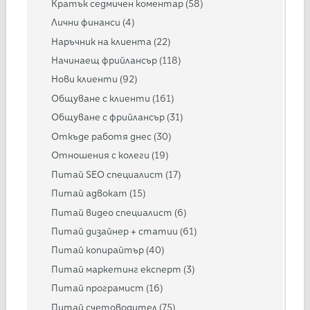
Кратък седмичен коментар
(58)
Лични финанси
(4)
Наръчник на клиента
(22)
Начинаещ фрийлансър
(118)
Нови клиенти
(92)
Общуване с клиенти
(161)
Общуване с фрийлансър
(31)
Откъде работя днес
(30)
Отношения с колеги
(19)
Питай SEO специалист
(17)
Питай адвокат
(15)
Питай видео специалист
(6)
Питай дизайнер + статии
(61)
Питай копирайтър
(40)
Питай маркетинг експерт
(3)
Питай програмист
(16)
Питай счетоводител
(75)