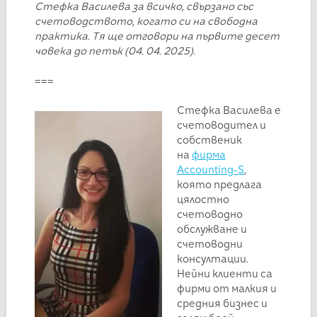
Стефка Василева за всичко, свързано със
счетоводството, когато си на свободна
практика.
Тя ще отговори на първите десет
човека до петък (04. 04. 2025).
===
Стефка Василева е
счетоводител и
собственик
на
фирма
Accounting-S
,
която предлага
цялостно
счетоводно
обслужване и
счетоводни
консултации.
Нейни клиенти са
фирми от малкия и
средния бизнес и