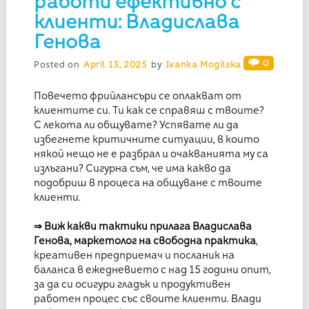
работи ефективно с
клиенти: Владислава
Генова
0
Posted on
April 13, 2025
by
Ivanka Mogilska
Повечето фрийлансъри се оплакват от
клиентите си. Ти как се справяш с твоите?
С лекота ли общувате? Успявате ли да
избегнете критичните ситуации, в които
някой нещо не е разбрал и очакванията му са
излъгани? Сигурна съм, че има какво да
подобриш в процеса на общуване с твоите
клиенти.
⇒ Виж какви тактики прилага Владислава
Генова, маркетолог на свободна практика
,
креативен предприемач и посланик на
баланса в ежедневието с над 15 години опит,
за да си осигури гладък и продуктивен
работен процес със своите клиенти. Влади