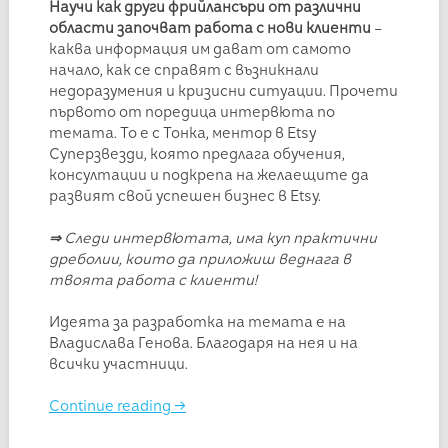
Научи как други фрийлансъри от различни
области започват работа с нови клиенти
–
каква информация им дават от самото
начало, как се справят с възникнали
недоразумения и кризисни ситуации. Прочети
първото от поредица интервюта по
темата. То е с Тонка, ментор в Etsy
Суперзвезди, която предлага обучения,
консултации и подкрепа на желаещите да
развият свой успешен бизнес в Etsy.
⇒
Следи интервютата, има куп практични
дреболии, които да приложиш веднага в
твоята работа с клиенти!
Идеята за разработка на темата е на
Владислава Генова. Благодаря на нея и на
всички участници.
Continue reading
→