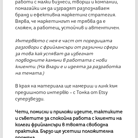
работи с малки бизнеси, творци и компании,
помагайки им да изградят разпознаваем
бранд и ефективна маркетинг стратегия.
Вярва, че маркетингът не трябва да е
сложен, а работещ, устойчив и автентичен.
Интервюто с нея е част от поредицата
разговори с фрийлансъри от различни сфери
за това как успяват да избегнат
подводните камъни в работата с нови
клиенти. (На Влади е и идеята за разработка
на темата.)
В края на материала ще намериш и линк към
предишното интервю – с Тонка от Etsy
суперзвезди.
Чети, помисли и приложи идеите, тактиките
и съветите за спокойна работа с клиенти на
колеги фрийлансъри в твоята свободна
практика. Бързо ще усетиш положителна
промяна.