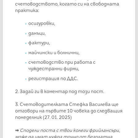
счетоводството, когато си на свободната
практика:
осигуровки,
данъци,
фактури,
майчински и болнични,
счетоводство при работа с
чуждестранни фирми,
регистрация по ДДС.
2. Задай ги в коментар под този пост.
3. Счетоводителката Стефка Василева ще
отговори на първите 10 човека до следващия
понеделник (27. 01. 2025)
⇒
Сподели поста с твои колеги фрийлансъри,
може да имат нужда точно от безплатна