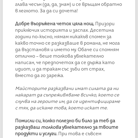
глава чесън (да, да, знам) и се връщам обратно
в леглото. За да си дочета!
Добре въоръжена четох цяла нощ.
Призори
приключих историята и заспах. Десетина
години по-късно, нямам никакъв спомен за
какво точно се разказваше в романа, не мога
да възстановя и името му. Обаче си спомням
отлично – беше толкова увлекателно
написан, че предпочетох да се държа като
идиот, и да тракам със зъби от страх,
вместо да го зарежа.
Майсторите разказвачи имат силата да ни
накарат да съпреживяваме всичко, което се
случва на героите им, да се идентифицираме
с тях, да искаме това, което искат те.
Помисли си, колко полезно би било за теб да
разказваш
толкова
увлекателно за твоите
продукти и услуги.
При това е съвсем