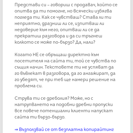
Представи си – говориш с продавач, който се
опитва да ти помогне, но всячески избягва
погледа ти. Как се чувстваш? Става ли ти
неприятно, дразниш ли се, изпитваш ли
недоверие към него, опитваш ли се да
прекратиш разговора и да си тръгнеш
колкото се може по-бързо? Да, нали?
Когато НЕ се обръщаш директно към
посетителя на сайта ти, той се чувства по
същия начин. Текстовете ти не успяват да
го въвлекат в разговора, да го ангажират, да
го убедят, че при теб ще намери решение на
проблема си.
Струва ти се дреболия? Може, но с
натрупването на подобни дребни пропуски
все повече потенциални клиенти напускат
сайта ти бързо-бързо.
⇒
Възползвай се от безплатна копирайтинг