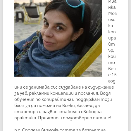
Ива
нка
Мог
илс
ка –
коп
ира
йт
ър,
кой
то
веч
е 15
год
ини се занимава със създаване на съдържание
за уеб, рекламни концепции и послания. Водя
обучения по копирайтинг и поддържам този
блог, за да помогна на всеки, желаещ да
стартира и развие стабилна свободна
практика. Приятно и ползотворно питане!
п.с. Сподели възможността за безплатна