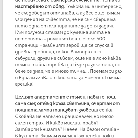
исторически и вампирски елементи. Чета го
настървено от обяд.
Толкова ми е интересно,
че следобедът отминава, а аз все още нямам
угризения на съвестта, че не съм свършила
нито една от планираните за деня задачи.
Към полунощ стигам до кулминацията на
историята – романът беше около 500
страници – главният герой ще се спуска в
древна гробница, някои вампири са се
събудили, други не съвсем, още не е ясно каква
тъмна тайна трябва да бъде разплетена, но
вече се знае, че е много тъмна… Поемам си дъх
и вдигам глава от книгата за момент. Голяма
грешка!
Целият апартамент е тъмен, навън е нощ,
сама съм; отвъд кръга светлина, очертан от
нощната лампа танцуват зловещи сенки.
Сковава ме напълно ирационален, но много
силен страх. И какво мислиш правя?
Затварям книгата? Нееее! На бегом отивам
в кухнята, взимам големия кухненски нож и