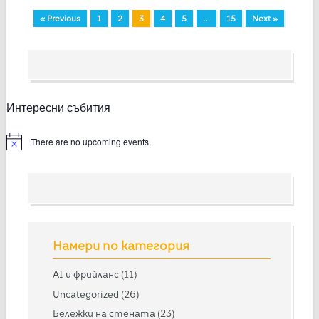
« Previous
1
2
3
4
5
…
15
Next »
Интересни събития
There are no upcoming events.
Намери по категория
AI и фрийланс
(11)
Uncategorized
(26)
Бележки на стената
(23)