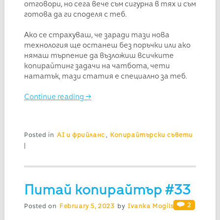
отговори, но сега вече съм сигурна в тях и съм
готова да ги споделя с теб.
Ако се страхуваш, че заради тази нова
технология ще останеш без поръчки или ако
нямаш търпение да възложиш всичките
копирайтинг задачи на чатбота, чети
нататък, тази статия е специално за теб.
Continue reading
→
Posted in
AI и фрийланс
,
Копирайтърски съвети
|
Питай копирайтър #33
2
Posted on
February 5, 2023
by
Ivanka Mogilska