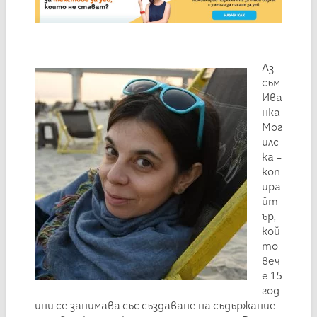
===
Аз
съм
Ива
нка
Мог
илс
ка –
коп
ира
йт
ър,
кой
то
веч
е 15
год
ини се занимава със създаване на съдържание