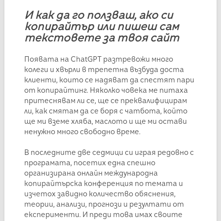
И как да го ползваш, ако си
копирайтър или пишеш сам
текстовете за твоя сайт
Появата на ChatGPT разтревожи много
колеги и хвърли в трепетна възбуда доста
клиенти, които се надяват да спестят пари
от копирайтинг. Няколко човека ме питаха
притеснявам ли се, ще се преквалифицирам
ли, как смятам да се боря с чатбота, който
ще ми вземе хляба, маслото и ще ми остави
ненужно много свободно време.
В последните две седмици си играя редовно с
програмата, посетих една спешно
организирана онлайн международна
копирайтърска конференция по темата и
изчетох завидно количество обяснения,
теории, анализи, прогнози и резултати от
експерименти. И преди това имах своите