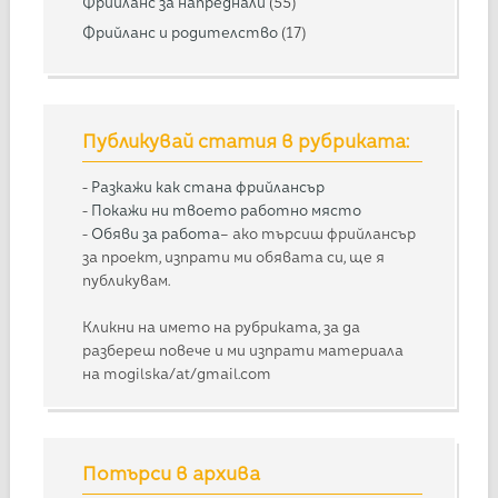
Фрийланс за напреднали
(55)
Фрийланс и родителство
(17)
Публикувай статия в рубриката:
-
Разкажи как стана фрийлансър
-
Покажи ни твоето работно място
-
Обяви за работа
– ако търсиш фрийлансър
за проект, изпрати ми обявата си, ще я
публикувам.
Кликни на името на рубриката, за да
разбереш повече и ми изпрати материала
на mogilska/at/gmail.com
Потърси в архива