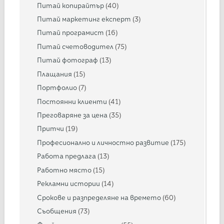
Питай копирайтър
(40)
Питай маркетинг експерт
(3)
Питай програмист
(16)
Питай счетоводител
(75)
Питай фотограф
(13)
Плащания
(15)
Портфолио
(7)
Постоянни клиенти
(41)
Преговаряне за цена
(35)
Притчи
(19)
Професионално и личностно развитие
(175)
Работа предлага
(13)
Работно място
(15)
Рекламни истории
(14)
Срокове и разпределяне на времето
(60)
Съобщения
(73)