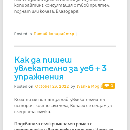
копирайтинг консултация с твой приятел,
познат или колега. Благодаря!
Posted in
Питай копирайтър
|
Как да пишеш
увлекателно за уеб + 3
упражнения
0
Posted on
October 23, 2022
by
Ivanka Mogilska
Когато ме питат за най-увлекателната
история, която съм чела, винаги се сещам за
следната случка.
Подхванала съм криминален роман с