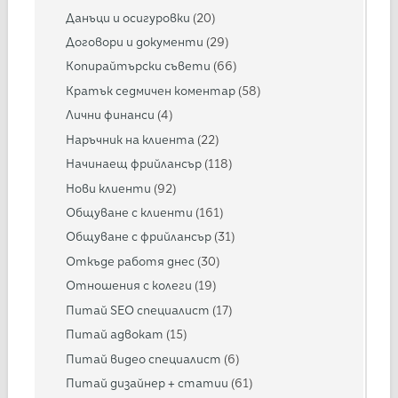
Данъци и осигуровки
(20)
Договори и документи
(29)
Копирайтърски съвети
(66)
Кратък седмичен коментар
(58)
Лични финанси
(4)
Наръчник на клиента
(22)
Начинаещ фрийлансър
(118)
Нови клиенти
(92)
Общуване с клиенти
(161)
Общуване с фрийлансър
(31)
Откъде работя днес
(30)
Отношения с колеги
(19)
Питай SEO специалист
(17)
Питай адвокат
(15)
Питай видео специалист
(6)
Питай дизайнер + статии
(61)