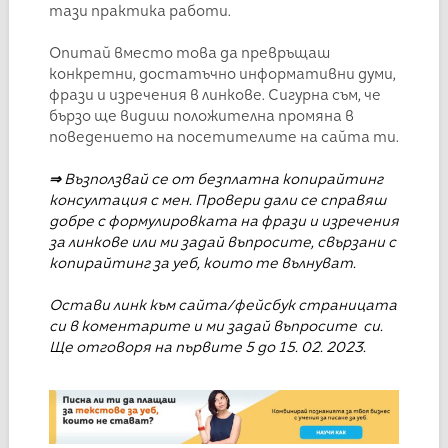
тази практика работи.
Опитай вместо това да превръщаш
конкретни, достатъчно информативни думи,
фрази и изречения в линкове. Сигурна съм, че
бързо ще видиш положителна промяна в
поведението на посетителите на сайта ти.
⇒
Възползвай се от безплатна копирайтинг
консултация с мен. Провери дали се справяш
добре с формулировката на фрази и изречения
за линкове или ми задай въпросите, свързани с
копирайтинг за уеб, които те вълнуват.
Остави линк към сайта/фейсбук страницата
си в коментарите и ми задай въпросите си.
Ще отговоря на първите 5 до 15. 02. 2023.