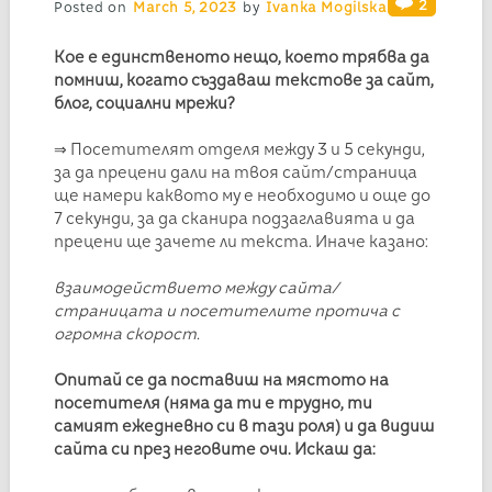
2
Posted on
March 5, 2023
by
Ivanka Mogilska
Кое е единственото нещо, което трябва да
помниш, когато създаваш текстове за сайт,
блог, социални мрежи?
⇒ Посетителят отделя между 3 и 5 секунди,
за да прецени дали на твоя сайт/страница
ще намери каквото му е необходимо и още до
7 секунди, за да сканира подзаглавията и да
прецени ще зачете ли текста. Иначе казано:
взаимодействието между сайта/
страницата и посетителите протича с
огромна скорост.
Опитай се да поставиш на мястото на
посетителя (няма да ти е трудно, ти
самият ежедневно си в тази роля) и да видиш
сайта си през неговите очи. Искаш да: