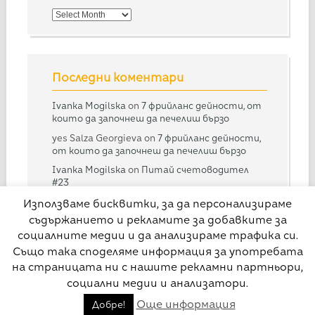
Потърси
в
архива
Последни коментари
Ivanka Mogilska
on
7 фрийланс дейности, от
които да започнеш да печелиш бързо
yes Salza Georgieva
on
7 фрийланс дейности,
от които да започнеш да печелиш бързо
Ivanka Mogilska
on
Питай счетоводител
#23
Дарина
on
Питай счетоводител #23
Използваме бисквитки, за да персонализираме
съдържанието и рекламите за добавките за
Ivanka Mogilska
on
Питай счетоводител
#28
социалните медии и да анализираме трафика си.
Също така споделяме информация за употребата
на страницата ни с нашите рекламни партньори,
социални медии и анализатори.
© Свободна практика
Още информация
Добре!