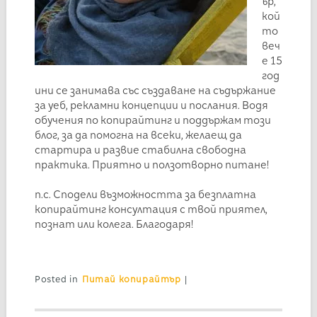
ър,
кой
то
веч
е 15
год
ини се занимава със създаване на съдържание
за уеб, рекламни концепции и послания. Водя
обучения по копирайтинг и поддържам този
блог, за да помогна на всеки, желаещ да
стартира и развие стабилна свободна
практика. Приятно и ползотворно питане!
п.с. Сподели възможността за безплатна
копирайтинг консултация с твой приятел,
познат или колега. Благодаря!
Posted in
Питай копирайтър
|