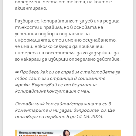
определени места от текста, на които е
акцентирано.
Разбира се, копирайтингът за уеб има редица
тънкости и правила, но в основата на
успешния подбор и поднасяне на
информацията, стои именно осъзнаването,
че имаш няколко секунди да привлечеш
интереса на посетителя, да го задържиш, да
го накараш да извърши определено действие.
⇒
Провери как си се справил с текстовете за
твоя сайт или страница в социалните
мрежи. Въ
зползвай се от безплатна
копирайтинг консултация с мен.
Остави линк към сайта/страницата си в
коментарите и ми задай въпросите си. Ще
отговоря на първите 5 до 14. 03. 2023.