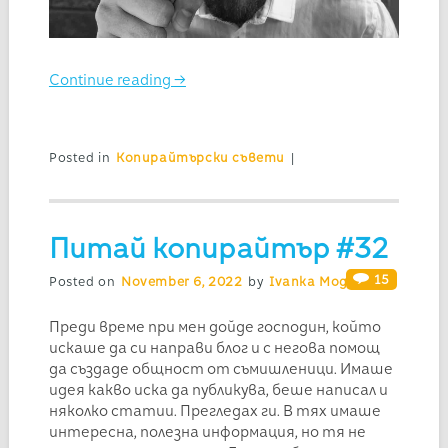
Continue reading
→
Posted in
Копирайтърски съвети
|
Питай копирайтър #32
15
Posted on
November 6, 2022
by
Ivanka Mogilska
Преди време при мен дойде господин, който
искаше да си направи блог и с негова помощ
да създаде общност от съмишленици. Имаше
идея какво иска да публикува, беше написал и
няколко статии. Прегледах ги. В тях имаше
интересна, полезна информация, но тя не