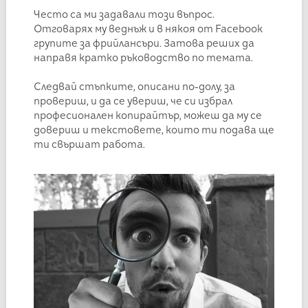
Често са ми задавали този въпрос.
Отговарях му веднъж и в някоя от Facebook
групите за фрийлансъри. Затова реших да
направя кратко ръководство по темата.
Следвай стъпките, описани по-долу, за
провериш, и да се увериш, че си избрал
професионален копирайтър, можеш да му се
довериш и текстовете, които ти подава ще
ти свършат работа.