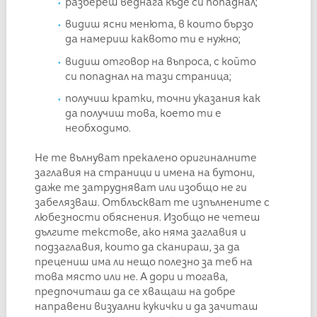
разбереш веднага къде си попаднал;
видиш ясни менюта, в които бързо
да намериш каквото ти е нужно;
видиш отговор на въпроса, с който
си попаднал на тази страница;
получиш кратки, точни указания как
да получиш това, което ти е
необходимо.
Не те вълнуват прекалено оригиналните
заглавия на страници и имена на бутони,
даже те затрудняват или изобщо не ги
забелязваш. Отблъскват те изпълнените с
любезности обяснения. Изобщо не четеш
дългите текстове, ако няма заглавия и
подзаглавия, които да сканираш, за да
прецениш има ли нещо полезно за теб на
това място или не. А дори и тогава,
предпочиташ да се хващаш на добре
направени визуални кукички и да зачиташ