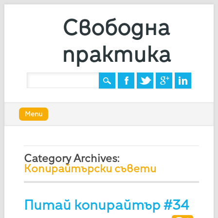
Свободна
практика
Main menu
Skip
Menu
to
content
Category Archives:
Копирайтърски съвети
Питай копирайтър #34