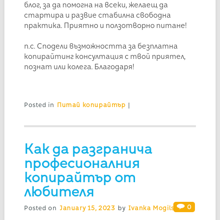
блог, за да помогна на всеки, желаещ да
стартира и развие стабилна свободна
практика. Приятно и ползотворно питане!
п.с. Сподели възможността за безплатна
копирайтинг консултация с твой приятел,
познат или колега. Благодаря!
Posted in
Питай копирайтър
|
Как да разгранича
професионалния
копирайтър от
любителя
0
Posted on
January 15, 2023
by
Ivanka Mogilska