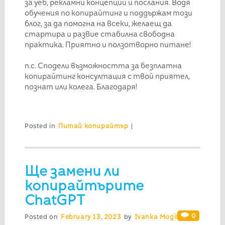
за уеб, рекламни концепции и послания. Водя
обучения по копирайтинг и поддържам този
блог, за да помогна на всеки, желаещ да
стартира и развие стабилна свободна
практика. Приятно и ползотворно питане!
п.с. Сподели възможността за безплатна
копирайтинг консултация с твой приятел,
познат или колега. Благодаря!
Posted in
Питай копирайтър
|
Ще замени ли
копирайтърите
ChatGPT
0
Posted on
February 13, 2023
by
Ivanka Mogilska