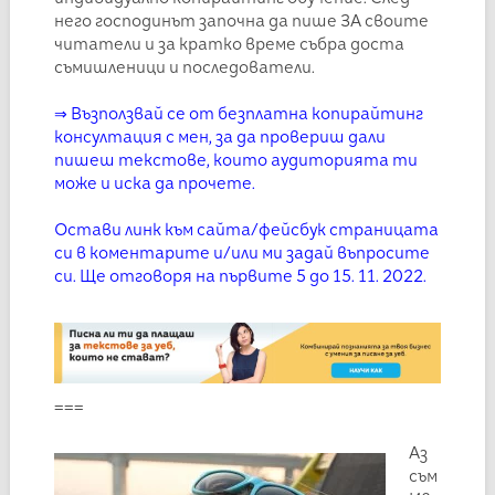
него господинът започна да пише ЗА своите
читатели и за кратко време събра доста
съмишленици и последователи.
⇒ Възползвай се от безплатна копирайтинг
консултация с мен, за да провериш дали
пишеш текстове, които аудиторията ти
може и иска да прочете.
Остави линк към сайта/фейсбук страницата
си в коментарите и/или ми задай въпросите
си. Ще отговоря на първите 5 до 15. 11. 2022.
===
Аз
съм