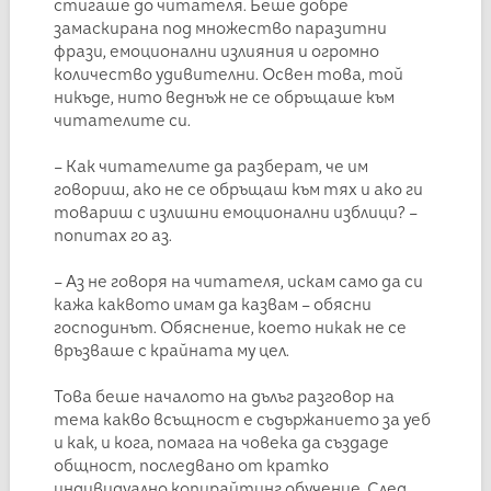
стигаше до читателя. Беше добре
замаскирана под множество паразитни
фрази, емоционални излияния и огромно
количество удивителни. Освен това, той
никъде, нито веднъж не се обръщаше към
читателите си.
– Как читателите да разберат, че им
говориш, ако не се обръщаш към тях и ако ги
товариш с излишни емоционални изблици? –
попитах го аз.
– Аз не говоря на читателя, искам само да си
кажа каквото имам да казвам – обясни
господинът. Обяснение, което никак не се
връзваше с крайната му цел.
Това беше началото на дълъг разговор на
тема какво всъщност е съдържанието за уеб
и как, и кога, помага на човека да създаде
общност, последвано от кратко
индивидуално копирайтинг обучение. След