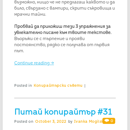
възможно, нищо че не предлагаш каквото и да
било, свързано с вампири, скрити съкровища и
мрачни тайни.
Пробвай да приложиш тези 3 упражнения за
увлекателно писане към твоите текстове.
Въоръжи се с търпение и прояви
постоянство, рядко се получава от първия
път.
Continue reading
→
Posted in
Копирайтърски съвети
|
Питай копирайтър #31
0
Posted on
October 3, 2022
by
Ivanka Mogilska