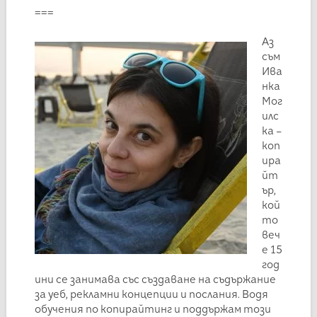
===
Аз
съм
Ива
нка
Мог
илс
ка –
коп
ира
йт
ър,
кой
то
веч
е 15
год
ини се занимава със създаване на съдържание
за уеб, рекламни концепции и послания. Водя
обучения по копирайтинг и поддържам този