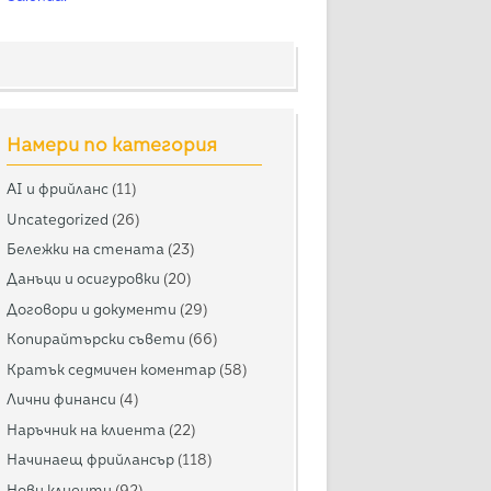
Намери по категория
AI и фрийланс
(11)
Uncategorized
(26)
Бележки на стената
(23)
Данъци и осигуровки
(20)
Договори и документи
(29)
Копирайтърски съвети
(66)
Кратък седмичен коментар
(58)
Лични финанси
(4)
Наръчник на клиента
(22)
Начинаещ фрийлансър
(118)
Нови клиенти
(92)