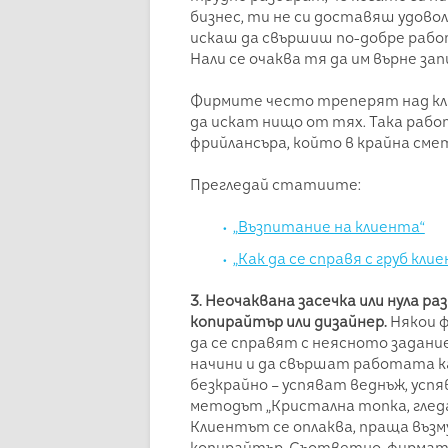
бизнес, ти не си доставяш удовол
искаш да свършиш по-добре рабо
Нали се очаква тя да им върне за
Фирмите често треперят над кли
да искат нищо от тях. Така раб
фрийлансъра, който в крайна смет
Прегледай статиите:
„Възпитание на клиента“
„Как да се справя с груб кли
3. Неочаквана засечка или нула р
копирайтър или дизайнер.
Някои 
да се справят с неясното задани
начини и да свършат работата ка
безкрайно – успяват веднъж, усп
методът „Кристална топка, гледан
Клиентът се оплаква, праща възм
копирайтър. Съответно, фирмата