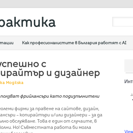
рактика
ултации
Как професионалистите в България работят с AI
успешно с
пирайтър и дизайнер
Инт
ka Mogilska
J
о ползват фрийлансъри като подизпълнители
-големи фирми за правене на сайтове, дизайн,
ансъри – копирайтъри и/или дизайнери – за да
но обслужване. Това е един от случаите, в
оволни. Но! Съвместната работа би могла
View