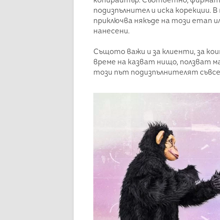
подизпълнител и иска корекции. 
приключва някъде на този етап и
нанесени.
Същото важи и за клиенти, за кои
време на казват нищо, ползват м
този път подизпълнителят съвсе