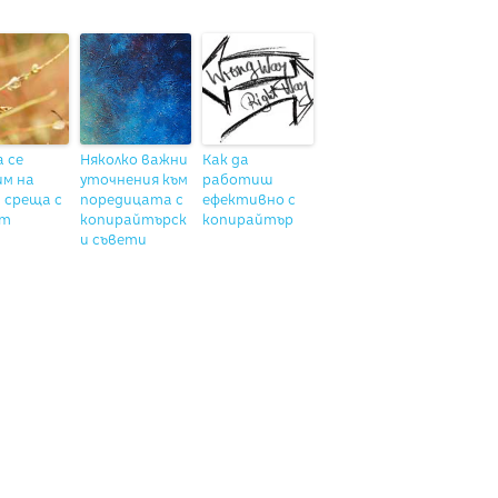
а се
Няколко важни
Как да
им на
уточнения към
работиш
 среща с
поредицата с
ефективно с
нт
копирайтърск
копирайтър
и съвети