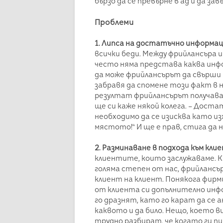
бързо да се превърне в ад и да за
Проблеми
1. Липса на достатъчно информа
всички беди. Между фрийлансъра 
често няма представа каква инфо
да може фрийлансърът да свърш
забравя да спомене този факт в 
резултат фрийлансърът получава 
ще си каже някой колега. – Доста
необходимо да се изисква като из
мястото!“ И ще е прав, стига да н
2. Разминаване в подхода към кли
клиентите, които заслужаваме. 
голяма степен от нас, фрийлансър
клиент на клиент. Понякога фирм
от клиента си допълнително инфо
го дразнят, като го карат да се а
каквото и да било. Нещо, което в
трудно разбират, че когато ги 