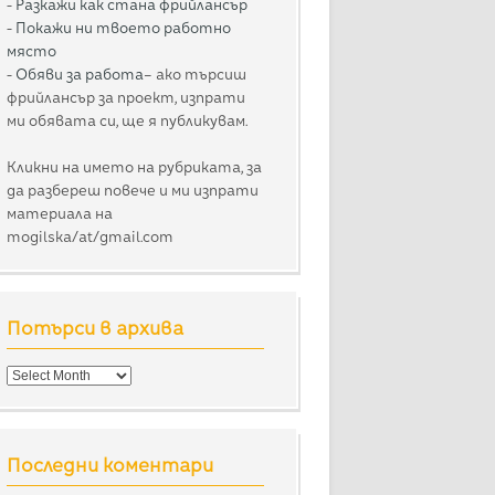
-
Разкажи как стана фрийлансър
-
Покажи ни твоето работно
място
-
Обяви за работа
– ако търсиш
фрийлансър за проект, изпрати
ми обявата си, ще я публикувам.
Кликни на името на рубриката, за
да разбереш повече и ми изпрати
материала на
mogilska/at/gmail.com
Потърси в архива
Потърси
в
архива
Последни коментари