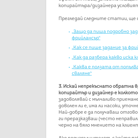
копирайтъра/дизайнера условията
Прегледай следните статии, ще с
„Защо да пиша подробно зад
фрийлансър“
„Как се пише задание за фри
„Как да разбера какво иска 
„Каква е ползата от попълв
сваляне“
3. Искай непрекъснато обратна в
копирайтър и дизайнер е колкото
задоволявай с мълчаливо приеман
доволен ли е, има ли насоки, уточ
Най-добре е да получаваш отговор
ги преразказваш (често неправил
черно на бяло мнението на клиент