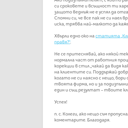
Ако подизпълнителят, с който ра
си сроковете и всъщност ти харес
защото веднъж не е успял да отг
Спомни си, че все пак не си наел 
иска, трябва най-малкото да каже
Хвърли едно око на
статията „Кли
правя?“
.
Не се притеснявай, ако някой тек
нормална част от работния проце
корекции в стил „чакай да видя ка
на клиентите си. Поддържай добр
когато не си наясно с нещо, бори 
твоята фирма, но и за подизпълни
един и същ резултат – твоите кл
Успех!
п. с. Колеги, ако нещо съм пропусн
коментарите. Благодаря.