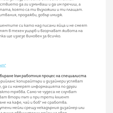
ствието да ги измъчваш и да им пречиш, а
тата, която са ти възложили и ти плащат.
питвания, продажби, добър имидж.
ентите си като над писани яйца и не смеят
отят в техен ущърб и вгорчават живота на
ка ще излезе виновен за всичко.
ент“
азбиране към работния процес на специалиста
фрийланс копирайтъри и дизайнери успяват
е, да си намерят информацията по други
кто трябва. Само че чудеса не случват
яват втори път и при трети клиент
е на кафе, чай и боб“ не сработва.
утени мейли срещу некадърния дизайнер или
 пише обвинителни мейли на своя