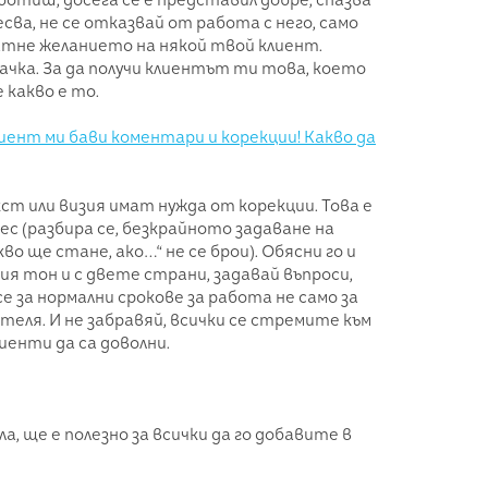
ботиш, досега се е представил добре, спазва
ва, не се отказвай от работа с него, само
атне желанието на някой твой клиент.
врачка. За да получи клиентът ти това, което
 какво е то.
ент ми бави коментари и корекции! Какво да
ст или визия имат нужда от корекции. Това е
с (разбира се, безкрайното задаване на
кво ще стане, ако…“ не се брои). Обясни го и
ия тон и с двете страни, задавай въпроси,
се за нормални срокове за работа не само за
теля. И не забравяй, всички се стремите към
иенти да са доволни.
ала, ще е полезно за всички да го добавите в