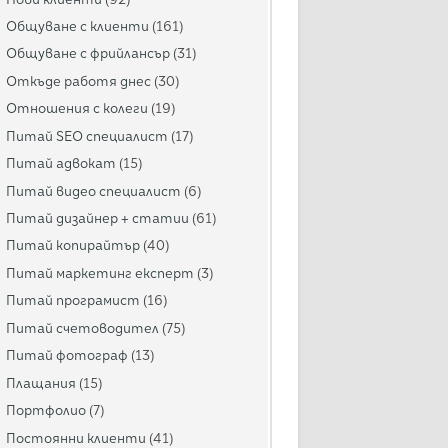
Общуване с клиенти
(161)
Общуване с фрийлансър
(31)
Откъде работя днес
(30)
Отношения с колеги
(19)
Питай SEO специалист
(17)
Питай адвокат
(15)
Питай видео специалист
(6)
Питай дизайнер + статии
(61)
Питай копирайтър
(40)
Питай маркетинг експерт
(3)
Питай програмист
(16)
Питай счетоводител
(75)
Питай фотограф
(13)
Плащания
(15)
Портфолио
(7)
Постоянни клиенти
(41)