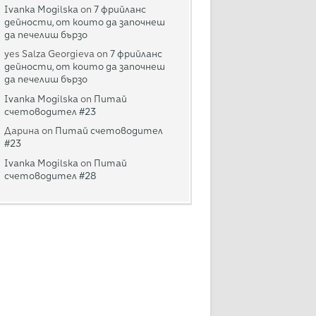
Ivanka Mogilska
on
7 фрийланс
дейности, от които да започнеш
да печелиш бързо
yes Salza Georgieva
on
7 фрийланс
дейности, от които да започнеш
да печелиш бързо
Ivanka Mogilska
on
Питай
счетоводител #23
Дарина
on
Питай счетоводител
#23
Ivanka Mogilska
on
Питай
счетоводител #28