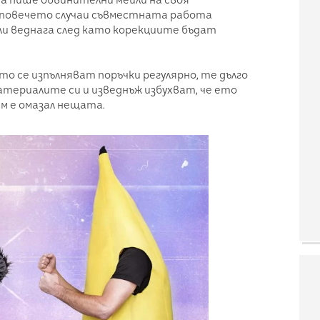
В повечето случаи съвместната работа
ли веднага след като корекциите бъдат
то се изпълняват поръчки регулярно, те дълго
атериалите си и изведнъж избухват, че ето
м е омазал нещата.