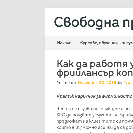
Свободна п
Main menu
Skip
Начало
Курсове, обучения, конс
to
content
Как да работя 
фрийлансър ко
Posted on
November 30, 2016
by
Ivan
Кратък наръчник за фирми, коит
Често се случва по-малки, че и по
SEO да ползват услугите на фрийл
предложат на клиентите си по-пъл
които е възможно всички да са д