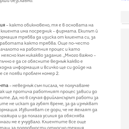
върши безславно.
ция
– както обикновено, тя е в основата на
и клиента има посредник – фирмата. Екипът й
рмация трябва да изиска от клиента си, за
и работата както трябва. Още по-често
началото на работния процес и като
неясно към никакво задание. „Много важно –
тъчно е да се обясните веднъж какво е
ходна информация и всичко ще си дойде на
е се появи проблем номер 2.
ента
– неведнъж съм писала, че получаваме
Как ще протича работният процес зависи до
ите. Да, но в случая фрийлансърът работи за
ите не искат да губят време, за да измъкват
рмация. Извиняват се дори, че не желаят да
нгажира и да полага усилия да обяснява
инаги ме е учудвало. Клиентите все още
питаш за подробности относно техния