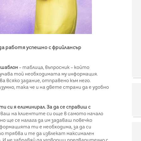
 да работя успешно с фрийлансър
е шаблон
– таблица, въпросник – който
лучава той необходимата му информация.
а всяко задание, отправено към него.
умно, така че и на двете страни да е удобно
ти си я елиминирал. За да се справиш с
няваш на клиентите си още в самото начало
о ще се налага да им задаваш повечко
нформацията ти е необходима, за да си
 трябва и те да извлекат максимален
 И не забравяй да уговориш предварително с