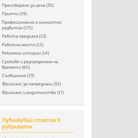
Преговаряне за цена
(35)
Притчи
(19)
Професионално и личностно
развитие
(175)
Работа предлага
(13)
Работно място
(15)
Рекламни истории
(14)
Срокове и разпределяне на
времето
(60)
Съобщения
(73)
Фрийланс за напреднали
(55)
Фрийланс и родителство
(17)
Публикувай статия в
рубриката: