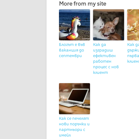
More from my site
Блогът е във
Как да
Как д
ваканция до
изградиш
държ
септември
ефективен
първа
работен
клие
процес с нов
клиент
Как се печелят
нови поръчки и
партньори с
имейл