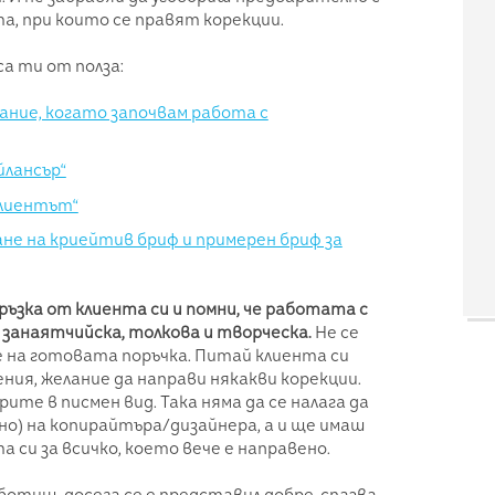
, при които се правят корекции.
а ти от полза:
ание, когато започвам работа с
йлансър“
клиентът“
ане на криейтив бриф и примерен бриф за
ръзка от клиента си и помни, че работата с
 занаятчийска, толкова и творческа.
Не се
е на готовата поръчка. Питай клиента си
нения, желание да направи някакви корекции.
ите в писмен вид. Така няма да се налага да
но) на копирайтъра/дизайнера, а и ще имаш
а си за всичко, което вече е направено.