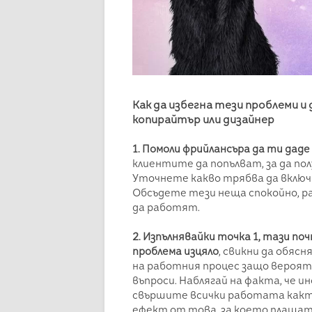
Как да избегна тези проблеми и
копирайтър или дизайнер
1. Помоли фрийлансъра да ти дад
клиентите да попълват, за да по
Уточнете какво трябва да включв
Обсъдете тези неща спокойно, раз
да работят.
2. Изпълнявайки точка 1, тази поч
проблема изцяло
, свикни да обяс
на работния процес защо вероятн
въпроси. Наблягай на факта, че и
свършите всички работата както
ефект от това, за което плащат.