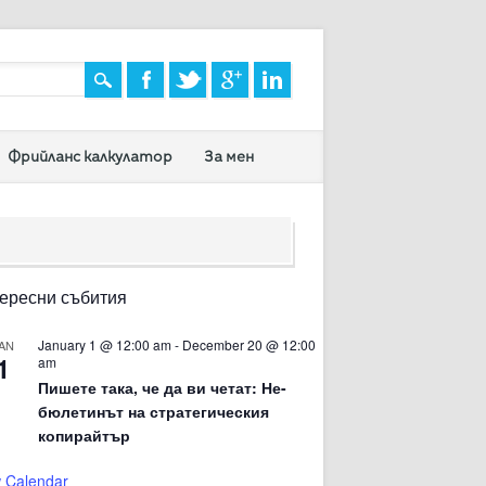
Фрийланс калкулатор
За мен
ересни събития
January 1 @ 12:00 am
-
December 20 @ 12:00
AN
1
am
Пишете така, че да ви четат: Не-
бюлетинът на стратегическия
копирайтър
 Calendar