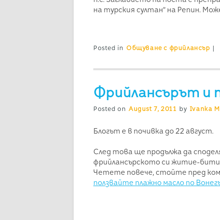
на турския султан” на Репин. Мож
Posted in
Общуване с фрийлансър
|
Фрийлансърът и 
Posted on
August 7, 2011
by
Ivanka M
Блогът е в почивка до 22 август.
След това ще продължа да сподел
фрийлансърското си житие-бити
Четете повече, стойте пред ком
ползвайте плажно масло по Воне