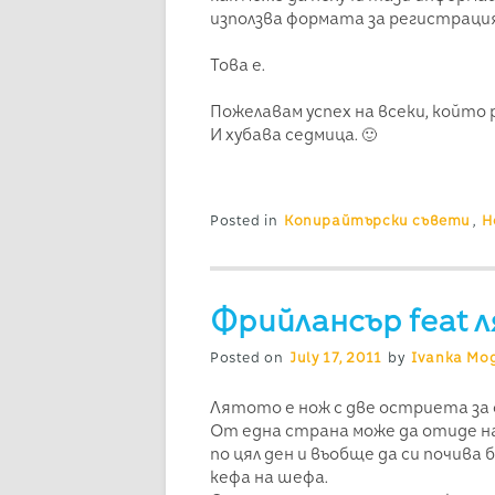
използва формата за регистрация
Това е.
Пожелавам успех на всеки, който 
И хубава седмица. 🙂
Posted in
Копирайтърски съвети
,
Н
Фрийлансър feat 
Posted on
July 17, 2011
by
Ivanka Mog
Лятото е нож с две остриета за 
От една страна може да отиде на 
по цял ден и въобще да си почива 
кефа на шефа.