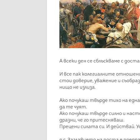
А всеки ден се сблъскваме с дос
И все пак колегиалните отношени
стои доверие, уважение и съобраз
нищо не излиза.
Ако почукаш твърде тихо на едн
да те чуят.
Ако почукаш твърде силно и наст
дразни, че го притесняваш.
Прецени силата си. И действай. У
п.с. Заглавието на поста е преп