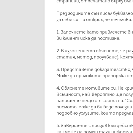
страници, отпечатано върху бла
През годините съм писал буквалн
за себе си – и открих, че печели
1. Започнете като привлечете в
ви клиент иска да постигне.
2. В изложението обяснете, че ра
статия, метод, проучване), която
3. Представете доказателство, 
Може да приложите препоръка от
4. Обяснете мотивите си. Не кри
Всъщност, най-вероятно ще полу
напишете нещо от сорта на: “Сиг
писмото, може да ви бъде полезна
подробно услугите, които предлаг
5. Завършете с призив към дейст
как може да получи тази информац