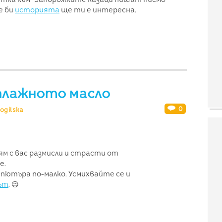
е би
историята
ще ти е интересна.
плажното масло
0
ogilska
ям с вас размисли и страсти от
е.
пютъра по-малко. Усмихвайте се и
гът
. 😉