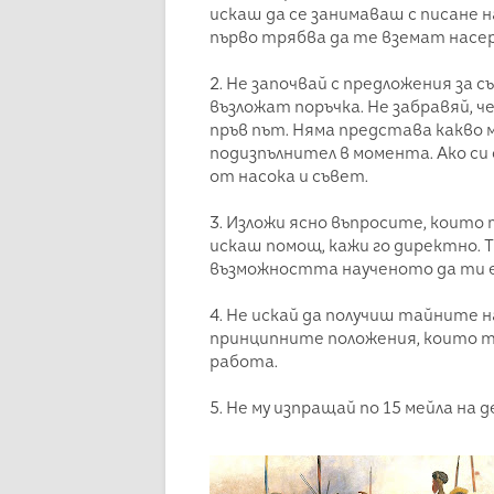
искаш да се занимаваш с писане 
първо трябва да те вземат насер
2. Не започвай с предложения за 
възложат поръчка. Не забравяй, ч
пръв път. Няма представа какво 
подизпълнител в момента. Ако с
от насока и съвет.
3. Изложи ясно въпросите, които 
искаш помощ, кажи го директно. Т
възможността наученото да ти е 
4. Не искай да получиш тайните 
принципните положения, които т
работа.
5. Не му изпращай по 15 мейла на д