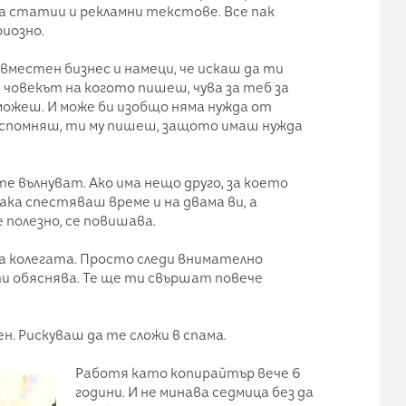
на статии и рекламни текстове. Все пак
иозно.
съвместен бизнес и намеци, че искаш да ти
е човекът на когото пишеш, чува за теб за
можеш. И може би изобщо няма нужда от
и спомняш, ти му пишеш, защото имаш нужда
те вълнуват. Ако има нещо друго, за което
ака спестяваш време и на двама ви, а
полезно, се повишава.
на колегата. Просто следи внимателно
и обяснява. Те ще ти свършат повече
ен. Рискуваш да те сложи в спама.
Работя като копирайтър вече 6
години. И не минава седмица без да