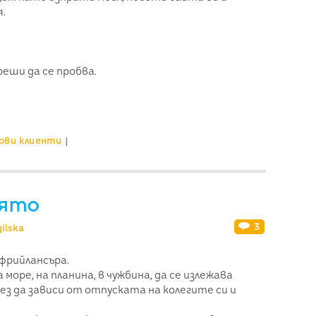
.
реши да се пробва.
ови клиенти
|
лято
3
ilska
фрийлансъра.
море, на планина, в чужбина, да се излежава
без да зависи от отпуската на колегите си и