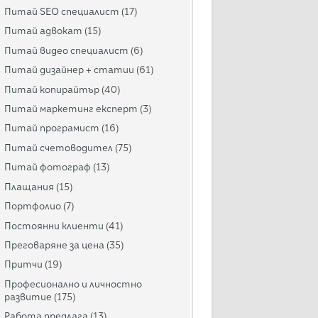
Питай SEO специалист
(17)
Питай адвокат
(15)
Питай видео специалист
(6)
Питай дизайнер + статии
(61)
Питай копирайтър
(40)
Питай маркетинг експерт
(3)
Питай програмист
(16)
Питай счетоводител
(75)
Питай фотограф
(13)
Плащания
(15)
Портфолио
(7)
Постоянни клиенти
(41)
Преговаряне за цена
(35)
Притчи
(19)
Професионално и личностно
развитие
(175)
Работа предлага
(13)