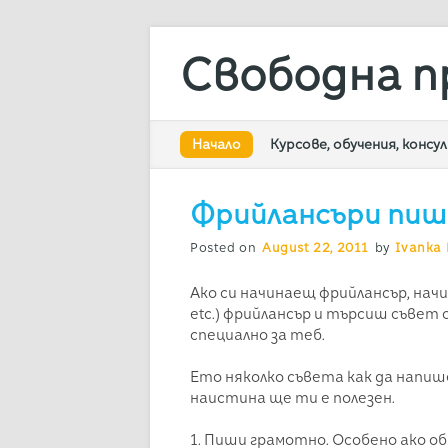
Свободна п
Main menu
Skip
Начало
Курсове, обучения, конс
to
content
Фрийлансъри пиша
Posted on
August 22, 2011
by
Ivanka 
Ако си начинаещ фрийлансър, нач
etc.) фрийлансър и търсиш съвет 
специално за теб.
Ето няколко съвета как да напише
наистина ще ти е полезен.
1. Пиши грамотно. Особено ако о