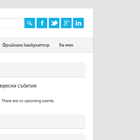
Фрийланс калкулатор
За мен
ересни събития
There are no upcoming events.