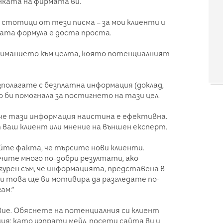
нката на фирмата ви.
о стотици от тези писма – за мои клиенти и
вшата формула е доста проста.
ниманието към целта, която потенциалният
зполагате с безплатна информация (доклад,
 би помогнала за постигнето на тази цел.
че тази информация наистина е ефективна.
 ваш клиент или мнение на външен експерт.
йте факта, че търсите нови клиенти.
чите много по-добри резултати, ако
урен съм, че информацията, представена в
 и това ще ви мотивира да разгледате по-
ам.”
вие. Обяснете на потенциалния си клиент
ия: като изпрати мейл, посети сайта ви и