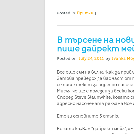
Posted in
Притчи
|
В търсене на нови
пише дайрект ме
Posted on
July 24, 2011
by
Ivanka Mog
Все още съм на вълна “как да прив
Затова преведох за вас част от 
се пише текст за адресно насочен
Мисля, че ще е полезен за всеки 
Според Steve Slaunwhite, когато с
адресно насочената реклама все 
Ето ги основните 5 стъпки:
Когато казвам “дайрект мейл”, им