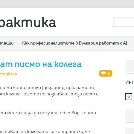
рактика
ултации
Как професионалистите в България работят с AI
т писмо на колега
5
Mogilska
Инт
инаещ копирайтър (дизайнер, програмист,
от колега, когото не познаваш, този пост е
ш мейла си, за да получиш отговор, който
бясняваш на колегата си копирайтър, че