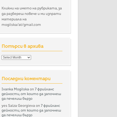
Кликни на името на рубриката, за
да разбереш повече и ми изпрати
материала на
mogilska/at/gmail.com
Потърси в архива
Потърси
в
архива
Последни коментари
Ivanka Mogilska
on
7 фрийланс
дейности, от които да започнеш
да печелиш бързо
yes Salza Georgieva
on
7 фрийланс
дейности, от които да започнеш
да печелиш бързо