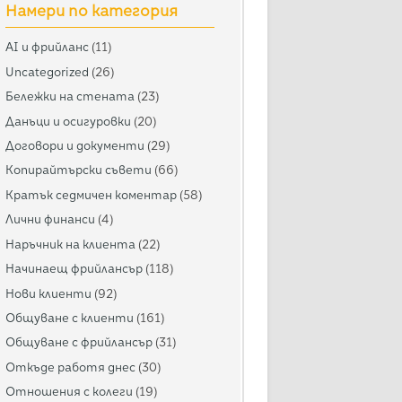
Намери по категория
AI и фрийланс
(11)
Uncategorized
(26)
Бележки на стената
(23)
Данъци и осигуровки
(20)
Договори и документи
(29)
Копирайтърски съвети
(66)
Кратък седмичен коментар
(58)
Лични финанси
(4)
Наръчник на клиента
(22)
Начинаещ фрийлансър
(118)
Нови клиенти
(92)
Общуване с клиенти
(161)
Общуване с фрийлансър
(31)
Откъде работя днес
(30)
Отношения с колеги
(19)