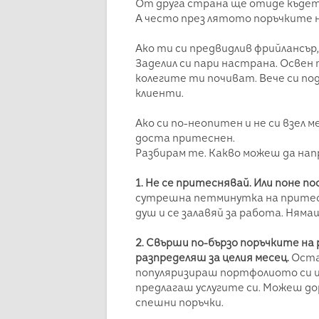
От друга страна ще отиде където 
А често през лятото поръчките 
Ако ти си предвидлив фрийлансър,
Заделил си пари настрана. Освен
колегите ти почиват. Вече си по
клиенти.
Ако си по-неопитен и не си взел 
доста притеснен.
Разбирам те. Какво можеш да на
1. Не се притеснявай. Или поне п
сутрешна петминутка на притесн
душ и се залавяй за работа. Няма
2. Свърши по-бързо поръчките на
разпределяш за целия месец.
Оста
популяризираш портфолиото си и
предлагаш услугите си. Можеш дор
спешни поръчки.