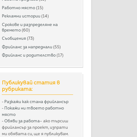
Работно място
(15)
Рекламни истории
(14)
Срокове и разпределяне на
времето
(60)
Съобщения
(73)
Фрийланс за напреднали
(55)
Фрийланс и родителство
(17)
Публикувай статия в
рубриката:
-
Разкажи как стана фрийлансър
-
Покажи ни твоето работно
място
-
Обяви за работа
– ако търсиш
фрийлансър за проект, изпрати
ми обявата си, ще я публикувам.