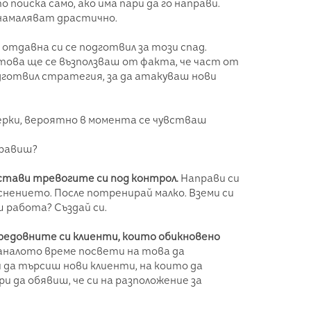
поиска само, ако има пари да го направи.
намаляват драстично.
 отдавна си се подготвил за този спад.
 това ще се възползваш от факта, че част от
дготвил стратегия, за да атакуваш нови
мерки, вероятно в момента се чувстваш
правиш?
остави тревогите си под контрол.
Направи си
ението. После потренирай малко. Вземи си
ш работа? Създай си.
 редовните си клиенти, които обикновено
налото време посвети на това да
 да търсиш нови клиенти, на които да
и да обявиш, че си на разположение за