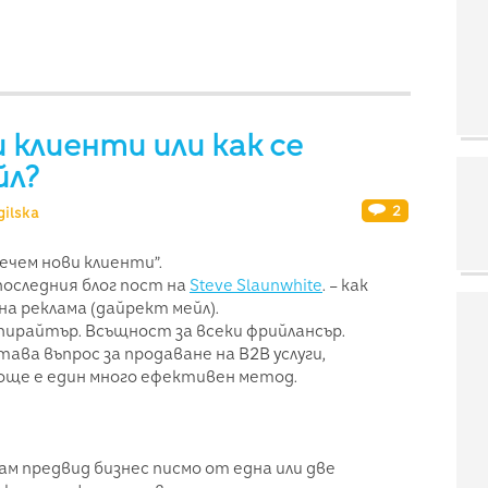
 клиенти или как се
йл?
2
ilska
лечем нови клиенти”.
последния блог пост на
Steve Slaunwhite
. – как
а реклама (дайрект мейл).
копирайтър. Всъщност за всеки фрийлансър.
тава въпрос за продаване на B2B услуги,
още е един много ефективен метод.
ам предвид бизнес писмо от една или две