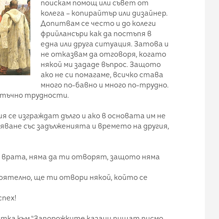
поискам помощ или съвет от
колега – копирайтър или дизайнер.
Допитвам се често и до колеги
фрийлансъри как да постъпя в
една или друга ситуация. Затова и
не отказвам да отговоря, когато
някой ми зададе въпрос. Защото
ако не си помагаме, всичко става
много по-бавно и много по-трудно.
татъчно трудности.
я се изграждат дълго и ако в основата им не
яване със задълженията и времето на другия,
а врата, няма да ти отворят, защото няма
оятелно, ще ти отвори някой, който се
спех!
ратка към “Запорожките казаци пишат писмо