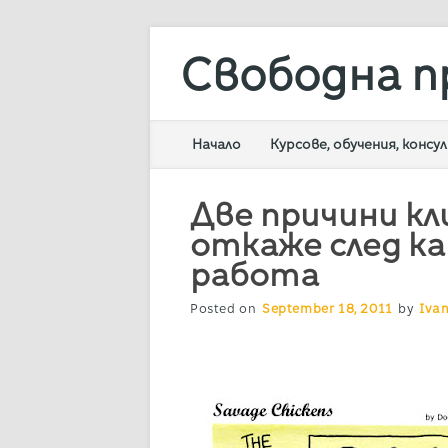
Свободна п
Main menu
Skip
Начало
Курсове, обучения, конс
to
content
Две причини кл
откаже след ка
работа
Posted on
September 18, 2011
by
Iva