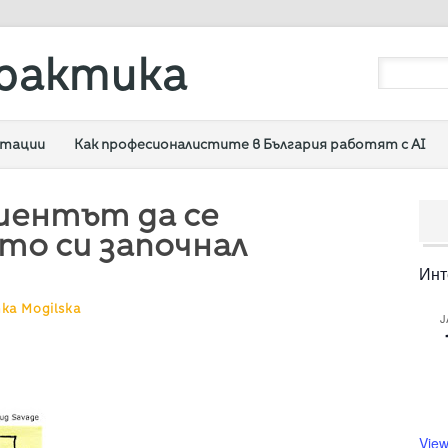
рактика
ултации
Как професионалистите в България работят с AI
иентът да се
то си започнал
Инт
nka Mogilska
J
View