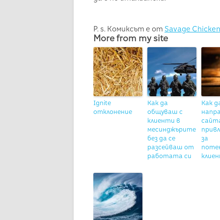
P. s. Комиксът е от
Savage Chicke
More from my site
Ignite
Как да
Как д
отклонение
общуваш с
напр
клиенти в
сайт
месинджърите
прив
без да се
за
разсейваш от
поте
работата си
клие