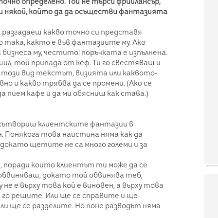
очно определено. Той не търси фрийлансър,
и някой, който да да осъществи фантазията
а разгадаеш какво точно си представя
 така, както е във фантазиите му. Ако
бизнеса му, честито! поръчката е изпълнена.
ршил, той припада от кеф. Ти го свестяваш и
 този вид текстът, визията или каквото-
но и какво трябва да се промени. (Ако се
а пием кафе и да ми обясниш как става.)
есътвориш клиентските фантазии в
н. Понякога това наистина няма как да
, докато щетите не са много големи и за
 поради които клиентът ти може да се
 обвиняваш, докато той обвинява теб,
 не е върху това кой е виновен, а върху това
а го решите. Или ще се справите и ще
и ще се разделите. Но поне разводът няма