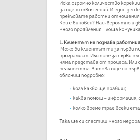
Иска огромно количество корекци
да оцени твоя гений. И един ден 
прекъсвате работни отношения
Кой е виновен? Най-вероятно и д
много проявления – лоша комуника
1. Клиентът не познава работния п
Може би клиентът ти за първи пъ
програмист. Или поне за първи път
няма представа от процеса. Или 
реалността. Затова още на първ
обясниш подробно:
кога какво ще правиш;
каква помощ – информация, ф
колко време трае всеки ета
Така ще си спестиш много недора