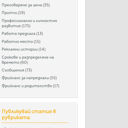
Преговаряне за цена
(35)
Притчи
(19)
Професионално и личностно
развитие
(175)
Работа предлага
(13)
Работно място
(15)
Рекламни истории
(14)
Срокове и разпределяне на
времето
(60)
Съобщения
(73)
Фрийланс за напреднали
(55)
Фрийланс и родителство
(17)
Публикувай статия в
рубриката: