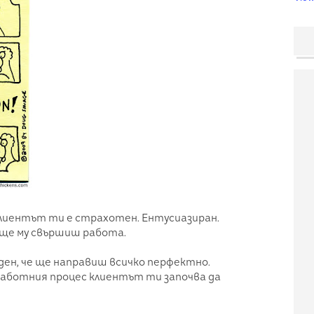
. Клиентът ти е страхотен. Ентусиазиран.
е ще му свършиш работа.
беден, че ще направиш всичко перфектно.
работния процес клиентът ти започва да