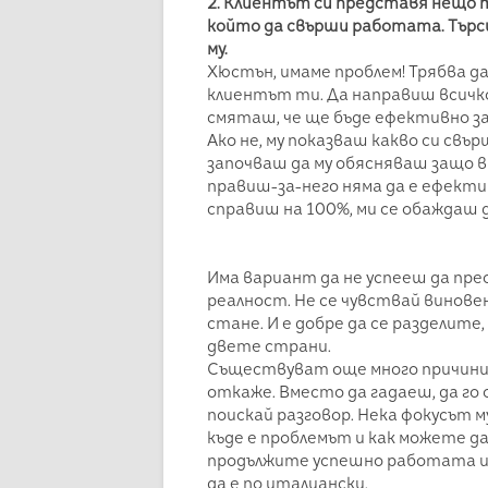
2. Клиентът си представя нещо т
който да свърши работата. Търс
му.
Хюстън, имаме проблем! Трябва д
клиентът ти. Да направиш всичко
смяташ, че ще бъде ефективно за 
Ако не, му показваш какво си свъ
започваш да му обясняваш защо в
правиш-за-него няма да е ефектив
справиш на 100%, ми се обаждаш д
Има вариант да не успееш да пр
реалност. Не се чувствай винове
стане. И е добре да се разделите
двете страни.
Съществуват още много причини,
откаже. Вместо да гадаеш, да го
поискай разговор. Нека фокусът му
къде е проблемът и как можете д
продължите успешно работата ил
да е по италиански.