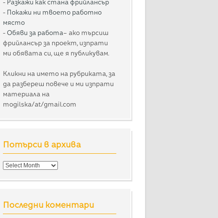
-
Разкажи как стана фрийлансър
-
Покажи ни твоето работно
място
-
Обяви за работа
– ако търсиш
фрийлансър за проект, изпрати
ми обявата си, ще я публикувам.
Кликни на името на рубриката, за
да разбереш повече и ми изпрати
материала на
mogilska/at/gmail.com
Потърси в архива
Потърси
в
архива
Последни коментари