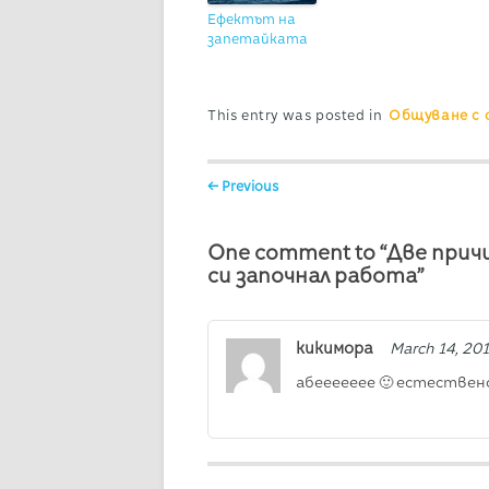
Ефектът на
запетайката
This entry was posted in
Общуване с 
Post navigation
← Previous
One comment to “Две прич
си започнал работа”
кикимора
March 14, 201
абеееееее 🙂 естествено