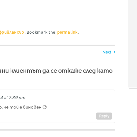
фрийлансър
. Bookmark the
permalink
.
Next →
ини клиентът да се откаже след като
4 at 7:39 pm
, че той е виновен 🙂
Reply