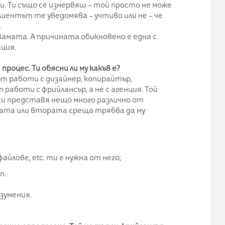
и. Ти също се изнервяш – той просто не може
клиентът те уведомява – учтиво или не – че
.
вамата. А причината обикновено е една с
ция.
роцес. Ти обясни ли му какъв е?
т работи с дизайнер, копирайтър,
 работи с фрийлансър, а не с агенция. Той
си представя нещо много различно от
ата или втората среща трябва да му
айлове, etc. ти е нужна от него;
п.
зумения.