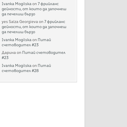
Ivanka Mogilska
on
7 фрийланс
дейности, от които да започнеш
да печелиш бързо
yes Salza Georgieva
on
7 фрийланс
дейности, от които да започнеш
да печелиш бързо
Ivanka Mogilska
on
Питай
счетоводител #23
Дарина
on
Питай счетоводител
#23
Ivanka Mogilska
on
Питай
счетоводител #28