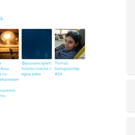
ns
.
а
Фрийлансърът,
Питай
авиш
който пляска с
копирайтър
а си
една ръка
#24
лекателен
нциални
нти