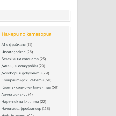
Намери по категория
AI и фрийланс
(11)
Uncategorized
(26)
Бележки на стената
(23)
Данъци и осигуровки
(20)
Договори и документи
(29)
Копирайтърски съвети
(66)
Кратък седмичен коментар
(58)
Лични финанси
(4)
Наръчник на клиента
(22)
Начинаещ фрийлансър
(118)
Нови клиенти
(92)