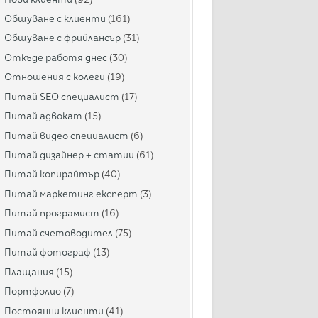
Общуване с клиенти
(161)
Общуване с фрийлансър
(31)
Откъде работя днес
(30)
Отношения с колеги
(19)
Питай SEO специалист
(17)
Питай адвокат
(15)
Питай видео специалист
(6)
Питай дизайнер + статии
(61)
Питай копирайтър
(40)
Питай маркетинг експерт
(3)
Питай програмист
(16)
Питай счетоводител
(75)
Питай фотограф
(13)
Плащания
(15)
Портфолио
(7)
Постоянни клиенти
(41)