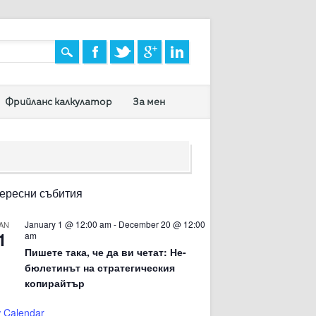
Фрийланс калкулатор
За мен
ересни събития
January 1 @ 12:00 am
-
December 20 @ 12:00
AN
1
am
Пишете така, че да ви четат: Не-
бюлетинът на стратегическия
копирайтър
 Calendar