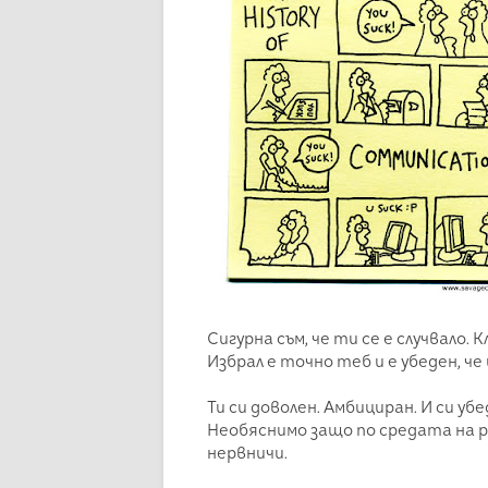
Сигурна съм, че ти се е случвало
Избрал е точно теб и е убеден, ч
Ти си доволен. Амбициран. И си у
Необяснимо защо по средата на 
нервничи.