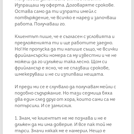
Изпращаш му оферта. Договаряте срокове.
Остава само да ти изпрати имейл с
потвърждение, че всичко е наред и започваш
работа. Получаваш го.
Клиентът пише, че е съгласен с условията и
предложенията ти и ще работите заедно.
Но! Не пропуска да ти напише също, че всички
фрийлансърски номера са му известни и че не
можеш да го излъжеш така лесно. Щом си
фрийлансър е ясно, че не спазваш срокове,
шмекеруваш и не си изпипваш нещата.
И преди ми се е случвало да получавам мейли с
подобно съдържание. Но тази седмица бяха
два един след друг от хора, които сами са ме
потърсили. И се замислих.
1. Знам, че клиентът не ме познава и не е
длъжен да ми има доверие. И все пак той ме
търси. Значи някак ме е намерил. Нещо е