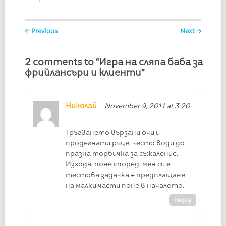
Post navigation
← Previous
Next →
2 comments to “Игра на сляпа баба за
фрийлансъри и клиенти”
Николай
November 9, 2011 at 3:20
pm
Тръгването вързани очи и
продегнати ръце, често води до
празна торбичка за съжаление.
Изхода, поне според, мен си е
тестова задачка + предплащане
на малки части поне в началото.
Reply