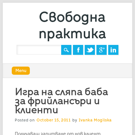
Свободна
практика
Main menu
Skip
Menu
to
content
Игра на сляпа баба
за фрийлансъри и
клиенти
Posted on
October 15, 2011
by
Ivanka Mogilska
Получаваш запитване от нов клиент.