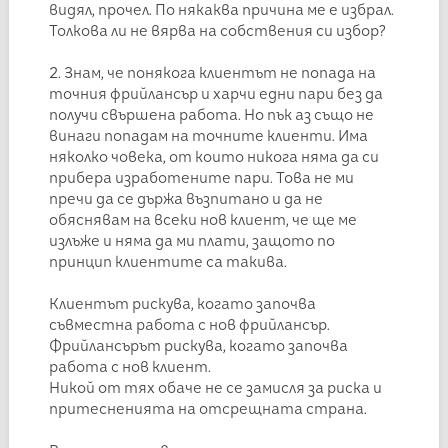
видял, прочел. По някаква причина ме е избрал.
Толкова ли не вярва на собствения си избор?
2. Знам, че понякога клиентът не попада на
точния фрийлансър и харчи едни пари без да
получи свършена работа. Но пък аз също не
винаги попадам на точните клиенти. Има
няколко човека, от които никога няма да си
прибера изработените пари. Това не ми
пречи да се държа възпитано и да не
обяснявам на всеки нов клиент, че ще ме
излъже и няма да ми плати, защото по
принцип клиентите са такива.
Клиентът рискува, когато започва
съвместна работа с нов фрийлансър.
Фрийлансърът рискува, когато започва
работа с нов клиент.
Никой от тях обаче не се замисля за риска и
притесненията на отсрещната страна.