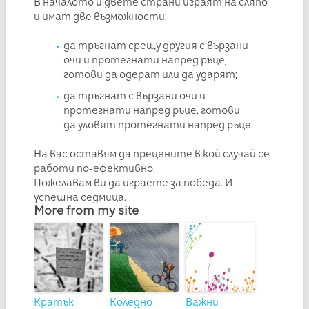
В началото и двете страни играят на сляпо
и имат две възможности:
да тръгнат срещу другия с вързани
очи и протегнати напред ръце,
готови да одерат или да ударят;
да тръгнат с вързани очи и
протегнати напред ръце, готови
да уловят протегнати напред ръце.
На вас оставям да прецените в кой случай се
работи по-ефективно.
Пожелавам ви да играете за победа. И
успешна седмица.
More from my site
Кратък
Коледно
Важни