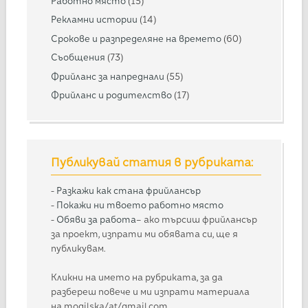
Работно място
(15)
Рекламни истории
(14)
Срокове и разпределяне на времето
(60)
Съобщения
(73)
Фрийланс за напреднали
(55)
Фрийланс и родителство
(17)
Публикувай статия в рубриката:
-
Разкажи как стана фрийлансър
-
Покажи ни твоето работно място
-
Обяви за работа
– ако търсиш фрийлансър
за проект, изпрати ми обявата си, ще я
публикувам.
Кликни на името на рубриката, за да
разбереш повече и ми изпрати материала
на mogilska/at/gmail.com