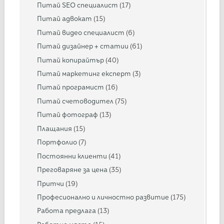
Питай SEO специалист
(17)
Питай адвокат
(15)
Питай видео специалист
(6)
Питай дизайнер + статии
(61)
Питай копирайтър
(40)
Питай маркетинг експерт
(3)
Питай програмист
(16)
Питай счетоводител
(75)
Питай фотограф
(13)
Плащания
(15)
Портфолио
(7)
Постоянни клиенти
(41)
Преговаряне за цена
(35)
Притчи
(19)
Професионално и личностно развитие
(175)
Работа предлага
(13)