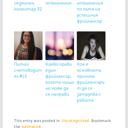
седмичен
отклонение
отклонения
коментар 32
по пътя на
успешния
фрийлансър
Питай
Какво прави
Коя е
счетоводит
един
основната
ел #15
фрийлансър,
причина
когато нищо
фрийлансъръ
не може да
т да се
се направи
затрупва с
работа
This entry was posted in
Uncategorized
. Bookmark
the
permalink
.