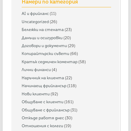
Намери по категория
AI и фрийланс
(11)
Uncategorized
(26)
Бележки на стената
(23)
Данъци и осигуровки
(20)
Договори и документи
(29)
Копирайтърски съвети
(66)
Кратък седмичен коментар
(58)
Лични финанси
(4)
Наръчник на клиента
(22)
Начинаещ фрийлансър
(118)
Нови клиенти
(92)
Общуване с клиенти
(161)
Общуване с фрийлансър
(31)
Откъде работя днес
(30)
Отношения с колеги
(19)