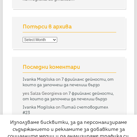
Потърси в архива
Потърси
в
архива
Последни коментари
Ivanka Mogilska
on
7 фрийланс дейности, от
които да започнеш да печелиш бързо
yes Salza Georgieva
on
7 фрийланс дейности,
от които да започнеш да печелиш бързо
Ivanka Mogilska
on
Питай счетоводител
#23
Дарина
on
Питай счетоводител #23
Използваме бисквитки, за да персонализираме
съдържанието и рекламите за добавките за
Ivanka Mogilska
on
Питай счетоводител
#28
социалните медии и да анализираме трафика си.