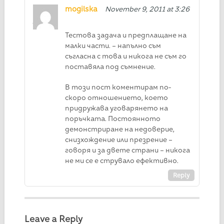
mogilska
November 9, 2011 at 3:26
pm
Тестова задача и предплащане на
малки части. – напълно съм
съгласна с това и никога не съм го
поставяла под съмнение.
В този пост коментирам по-
скоро отношението, което
придружава уговарянето на
поръчката. Постоянното
демонстриране на недоверие,
снизхождение или презрение –
говоря и за двете страни – никога
не ми се е струвало ефективно.
Reply
Leave a Reply