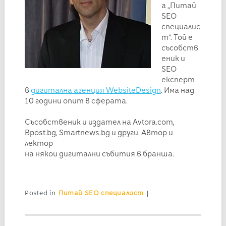
а „Питай
SEO
специалис
т”. Той е
съсобств
еник и
SEO
експерт
в
дигитална агенция WebsiteDesign
. Има над
10 години опит в сферата.
Съсобственик и издател на Avtora.com,
Bpost.bg, Smartnews.bg и други. Автор и
лектор
на някои дигитални събития в бранша.
Posted in
Питай SEO специалист
|