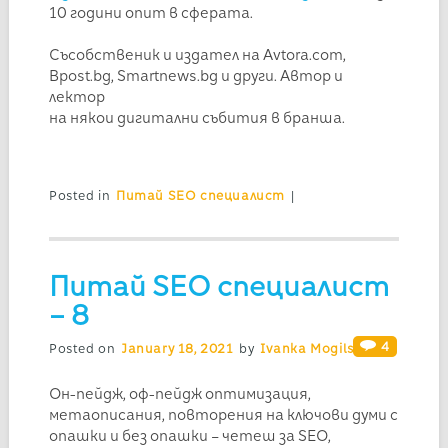
10 години опит в сферата.
Съсобственик и издател на Avtora.com,
Bpost.bg, Smartnews.bg и други. Автор и
лектор
на някои дигитални събития в бранша.
Posted in
Питай SEO специалист
|
Питай SEO специалист
– 8
4
Posted on
January 18, 2021
by
Ivanka Mogilska
Он-пейдж, оф-пейдж оптимизация,
метаописания, повторения на ключови думи с
опашки и без опашки – четеш за SEO,