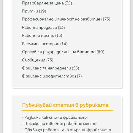
Преговаряне за цена
(35)
Притчи
(19)
Професионално и личностно развитие
(175)
Работа предлага
(13)
Работно място
(15)
Рекламни истории
(14)
Срокове и разпределяне на времето
(60)
Съобщения
(73)
Фрийланс за напреднали
(55)
Фрийланс и родителство
(17)
Публикувай статия в рубриката:
-
Разкажи как стана фрийлансър
-
Покажи ни твоето работно място
-
Обяви за работа
– ако търсиш фрийлансър