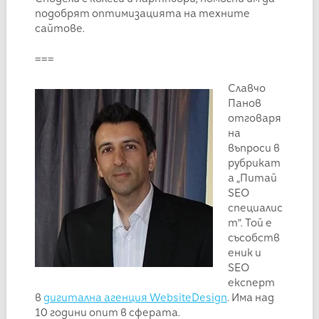
подобрят оптимизацията на техните
сайтове.
===
Славчо
Панов
отговаря
на
въпроси в
рубрикат
а „Питай
SEO
специалис
т”. Той е
съсобств
еник и
SEO
експерт
в
дигитална агенция WebsiteDesign
. Има над
10 години опит в сферата.