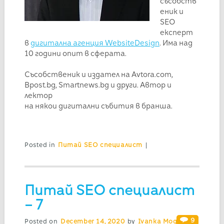
съсобств
еник и
SEO
експерт
в
дигитална агенция WebsiteDesign
. Има над
10 години опит в сферата.
Съсобственик и издател на Avtora.com,
Bpost.bg, Smartnews.bg и други. Автор и
лектор
на някои дигитални събития в бранша.
Posted in
Питай SEO специалист
|
Питай SEO специалист
– 7
9
Posted on
December 14, 2020
by
Ivanka Mogilska