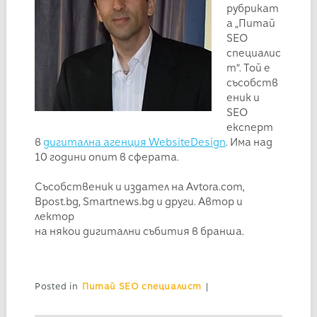
рубрикат
а „Питай
SEO
специалис
т”. Той е
съсобств
еник и
SEO
експерт
в
дигитална агенция WebsiteDesign
. Има над
10 години опит в сферата.
Съсобственик и издател на Avtora.com,
Bpost.bg, Smartnews.bg и други. Автор и
лектор
на някои дигитални събития в бранша.
Posted in
Питай SEO специалист
|