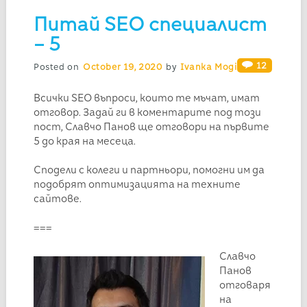
Питай SEO специалист
– 5
12
Posted on
October 19, 2020
by
Ivanka Mogilska
Всички SEO въпроси, които те мъчат, имат
отговор. Задай ги в коментарите под този
пост, Славчо Панов ще отговори на първите
5 до края на месеца.
Сподели с колеги и партньори, помогни им да
подобрят оптимизацията на техните
сайтове.
===
Славчо
Панов
отговаря
на