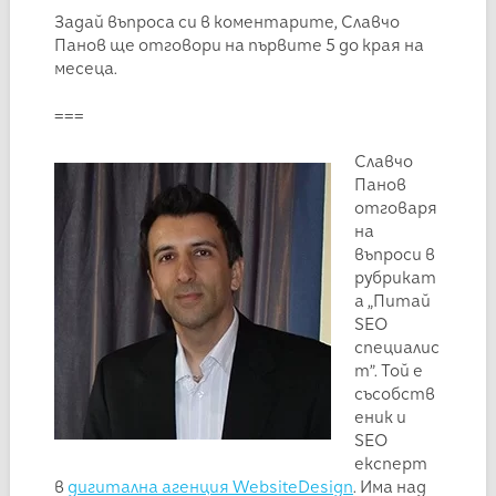
Задай въпроса си в коментарите, Славчо
Панов ще отговори на първите 5 до края на
месеца.
===
Славчо
Панов
отговаря
на
въпроси в
рубрикат
а „Питай
SEO
специалис
т”. Той е
съсобств
еник и
SEO
експерт
в
дигитална агенция WebsiteDesign
. Има над