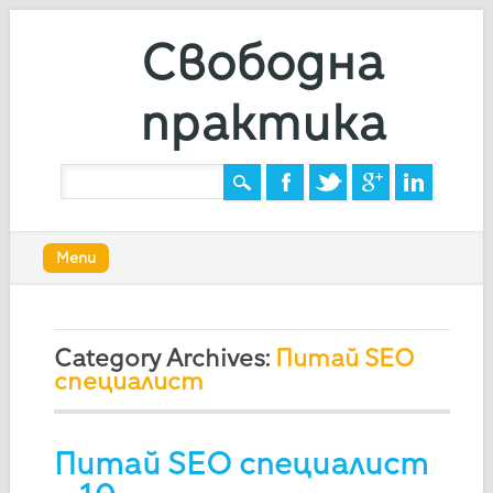
Свободна
практика
Main menu
Skip
Menu
to
content
Category Archives:
Питай SEO
специалист
Питай SEO специалист