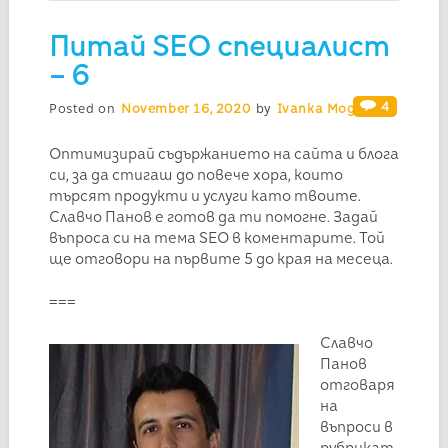
Питай SEO специалист
– 6
4
Posted on
November 16, 2020
by
Ivanka Mogilska
Оптимизирай съдържанието на сайта и блога
си, за да стигаш до повече хора, които
търсят продукти и услуги като твоите.
Славчо Панов е готов да ти помогне. Задай
въпроса си на тема SEO в коментарите. Той
ще отговори на първите 5 до края на месеца.
===
Славчо
Панов
отговаря
на
въпроси в