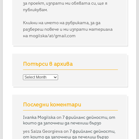
за проект, изпрати ми обявата си, ще я
публикувам.
Кликни на името на рубриката, за да
разбереш повече и ми изпрати материала
на mogilska/at/gmail.com
Потърси в архива
Потърси
в
архива
Последни коментари
Ivanka Mogilska
on
7 фрийланс дейности, от
които да започнеш да печелиш бързо
yes Salza Georgieva
on
7 фрийланс дейности,
от които да започнеш да печелиш бързо