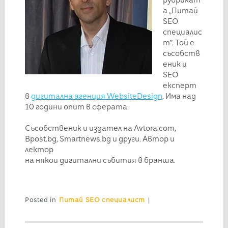
рубрикат
а „Питай
SEO
специалис
т”. Той е
съсобств
еник и
SEO
експерт
в
дигитална агенция WebsiteDesign
. Има над
10 години опит в сферата.
Съсобственик и издател на Avtora.com,
Bpost.bg, Smartnews.bg и други. Автор и
лектор
на някои дигитални събития в бранша.
Posted in
Питай SEO специалист
|