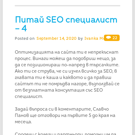
Питай SEO специалист
– 4
22
Posted on
September 14, 2020
by
Ivanka Mogilska
Оптимизацията на сайта ти е непрекъснат
процес. Винаги можеш да подобриш нещо, за
да се позиционираш по-напред в търсачките.
Ако ти се струва, че си изчел всичко за SEO, в
главата ти е каша и каквото и да правиш
сайтът ти не помръдва нагоре, възползвай се
от безплатната консултация със SEO
специалист.
Задай въпроса си в коментарите, Славчо
Панов ще отговори на първите 5 до края на
месеца.
Сподели с колеги и партньори, помогни им да