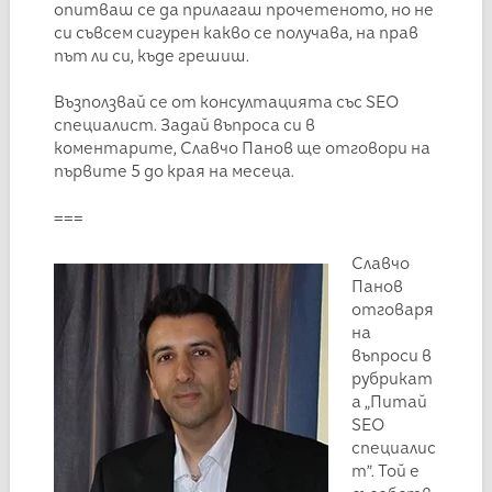
опитваш се да прилагаш прочетеното, но не
си съвсем сигурен какво се получава, на прав
път ли си, къде грешиш.
Възползвай се от консултацията със SEO
специалист. Задай въпроса си в
коментарите, Славчо Панов ще отговори на
първите 5 до края на месеца.
===
Славчо
Панов
отговаря
на
въпроси в
рубрикат
а „Питай
SEO
специалис
т”. Той е