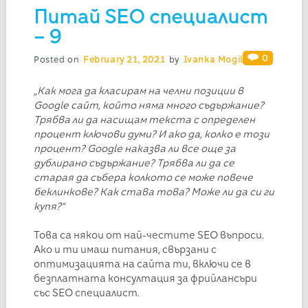
Питай SEO специалист
– 9
0
Posted on
February 21, 2021
by
Ivanka Mogilska
„Как мога да класирам на челни позиции в
Google сайт, който няма много съдържание?
Трябва ли да насищам текста с определен
процент ключови думи? И ако да, колко е този
процент? Google наказва ли все още за
дублирано съдържание? Трябва ли да се
старая да събера колкото се може повече
беклинкове? Как става това? Може ли да си ги
купя?“
Това са някои от най-честите SEO въпроси.
Ако и ти имаш питания, свързани с
оптимизацията на сайта ти, включи се в
безплатната консултация за фрийлансъри
със SEO специалист.