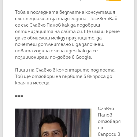
Това е последната безплатна консултация
със специалист за тази година. Посъветвай
се със Славчо Панов как да подобриш
оптимизацията на сайта си. Ще имаш време
да го обмислиш между празниците, да
почетеш допълнително и да започнеш
новата година с ясна идея как да се
позиционираш по-добре в Google.
Пиши на Славчо в коментарите под поста.
Той ще отговори на първите 5 въпроса до
края на месеца.
===
Славчо
Панов
отговаря
на
въпроси в