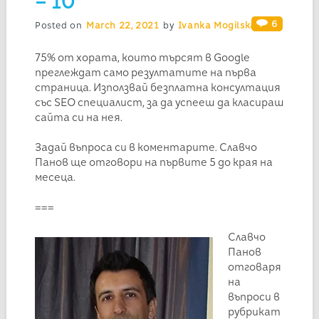
– 10
6
Posted on
March 22, 2021
by
Ivanka Mogilska
75% от хората, които търсят в Google
преглеждат само резултатите на първа
страница. Използвай безплатна консултация
със SEO специалист, за да успееш да класираш
сайта си на нея.
Задай въпроса си в коментарите. Славчо
Панов ще отговори на първите 5 до края на
месеца.
===
Славчо
Панов
отговаря
на
въпроси в
рубрикат