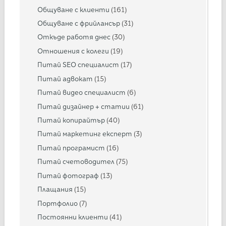
Общуване с клиенти
(161)
Общуване с фрийлансър
(31)
Откъде работя днес
(30)
Отношения с колеги
(19)
Питай SEO специалист
(17)
Питай адвокат
(15)
Питай видео специалист
(6)
Питай дизайнер + статии
(61)
Питай копирайтър
(40)
Питай маркетинг експерт
(3)
Питай програмист
(16)
Питай счетоводител
(75)
Питай фотограф
(13)
Плащания
(15)
Портфолио
(7)
Постоянни клиенти
(41)