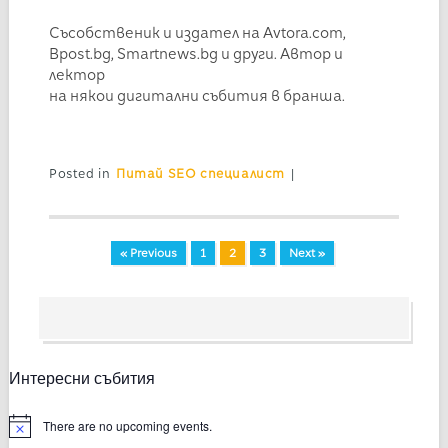
Съсобственик и издател на Avtora.com,
Bpost.bg, Smartnews.bg и други. Автор и
лектор
на някои дигитални събития в бранша.
Posted in
Питай SEO специалист
|
« Previous
1
2
3
Next »
Интересни събития
There are no upcoming events.