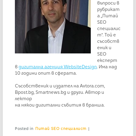
въпроси в
рубрикат
а „Питай
SEO
специалис
т”. Той е
съсобств
еник и
SEO
експерт
в
дигитална агенция WebsiteDesign
. Има над
10 години опит в сферата.
Съсобственик и издател на Avtora.com,
Bpost.bg, Smartnews.bg и други. Автор и
лектор
на някои дигитални събития в бранша.
Posted in
Питай SEO специалист
|