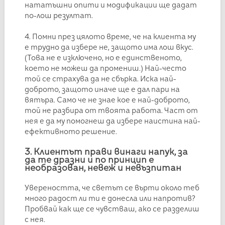
нататъшни опити и модификации ще дадат
по-лош резултат.
4. Помни през цялото време, че на клиента му
е трудно да избере не, защото има лош вкус.
(Това не е изключено, но е единственото,
което не можеш да промениш.) Най-често
той се страхува да не сбърка. Иска най-
доброто, защото иначе ще е дал пари на
вятъра. Само че не знае кое е най-доброто,
той не разбира от твоята работа. Част от
нея е да му помогнеш да избере наистина най-
ефективното решение.
3. Клиентът прави винаги напук, за
да те дразни и по принцип е
необразован, невеж и невъзпитан
Увереността, че светът се върти около теб
много радост ли ти е донесла или напротив?
Пробвай как ще се чувстваш, ако се разделиш
с нея.