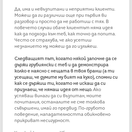
Да, има и невъзпитани и неприятни клиенти.
Можеш да ги различиш още при първия ви
разговор и просто да не работиш с тях. В
повечето случаи обаче клиентът няма идея
как да подходи към теб, как точно да попита.
Често се страхува, че ако усетиш
незнанието му, можеш да го излъжеш.
Следващият път, когато някой започне да се
държи грубиянски с теб и да демонстрира
колко е наясно с нещата в твоя бранш (а ти
усещаш, че думите му бият на кухо), спомни си
как се държиш ти, когато не искаш да си
признаеш, че нямаш идея от нещо.
Ако
успяваш винаги да си възпитан, моите
почитания, останалите не сме толкова
съвършени, имай го предвид. По-грубото
поведение, нападателността обикновено
прикриват несигурност.