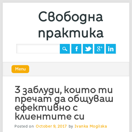
Свободна
практика
Main menu
Skip
Menu
to
content
3 заблуди, които ти
пречат да общуваш
ефективно с
клиентите си
Posted on
October 9, 2017
by
Ivanka Mogilska