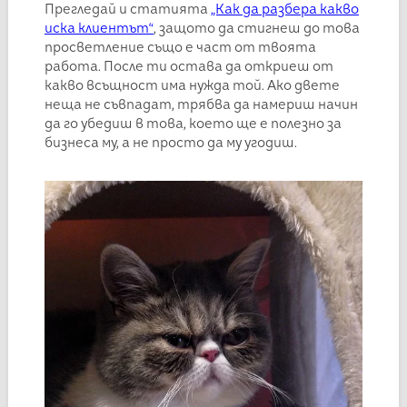
Прегледай и статията
„Как да разбера какво
иска клиентът“
, защото да стигнеш до това
просветление също е част от твоята
работа. После ти остава да откриеш от
какво всъщност има нужда той. Ако двете
неща не съвпадат, трябва да намериш начин
да го убедиш в това, което ще е полезно за
бизнеса му, а не просто да му угодиш.