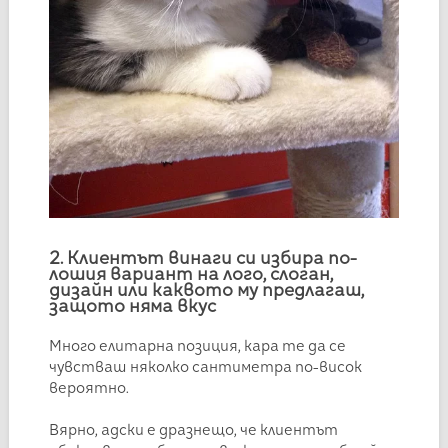
2. Клиентът винаги си избира по-
лошия вариант на лого, слоган,
дизайн или каквото му предлагаш,
защото няма вкус
Много елитарна позиция, кара те да се
чувстваш няколко сантиметра по-висок
вероятно.
Вярно, адски е дразнещо, че клиентът