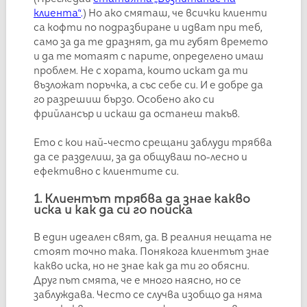
клиента“
.
) Но ако смяташ, че всички клиенти
са кофти по подразбиране и идват при теб,
само за да те дразнят, да ти губят времето
и да те мотаят с парите, определено имаш
проблем. Не с хората, които искат да ти
възложат поръчка, а със себе си. И е добре да
го разрешиш бързо. Особено ако си
фрийлансър и искаш да останеш такъв.
Ето с кои най-често срещани заблуди трябва
да се разделиш, за да общуваш по-лесно и
ефективно с клиентите си.
1. Клиентът трябва да знае какво
иска и как да си го поиска
В един идеален свят, да. В реалния нещата не
стоят точно така. Понякога клиентът знае
какво иска, но не знае как да ти го обясни.
Друг път смята, че е много наясно, но се
заблуждава. Често се случва изобщо да няма