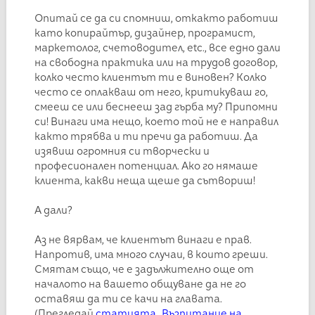
Опитай се да си спомниш, откакто работиш
като копирайтър, дизайнер, програмист,
маркетолог, счетоводител, etc., все едно дали
на свободна практика или на трудов договор,
колко често клиентът ти е виновен? Колко
често се оплакваш от него, критикуваш го,
смееш се или беснееш зад гърба му? Припомни
си! Винаги има нещо, което той не е направил
както трябва и ти пречи да работиш. Да
изявиш огромния си творчески и
професионален потенциал. Ако го нямаше
клиента, какви неща щеше да сътвориш!
А дали?
Аз не вярвам, че клиентът винаги е прав.
Напротив, има много случаи, в които греши.
Смятам също, че е задължително още от
началото на вашето общуване да не го
оставяш да ти се качи на главата.
(Прегледай
статията „Възпитание на