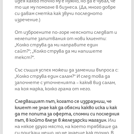
идея какво точно му е нужно, но да е чувал, че
то ще му помогне в бизнеса. (Да, много добре
си давам сметка как звучи последното
изречение.)
От изброените по-горе неясноти следват и
нелепите запитвания от нови клиенти:
„Колко струва да ми направите един
сайт?“; „Колко струва да ми напишете
текст?“.
Със същия успех можеш да замениш въпроса с:
„Колко струва един салам?“ И след това да
започнете с уточненията – какъв вид салам,
на коя марка, колко грама от него.
Следващият път, когато се издразниш, че
клиент не знае как да обясни какво иска и как
да те попита за оферта, спомни си последния
път, в който влезе в железарски магазин.
Или
на някое друго място, на което трябваше да
си поискаш нещо, но не знаеше как точно. В