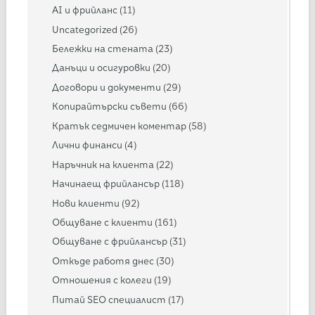
AI и фрийланс
(11)
Uncategorized
(26)
Бележки на стената
(23)
Данъци и осигуровки
(20)
Договори и документи
(29)
Копирайтърски съвети
(66)
Кратък седмичен коментар
(58)
Лични финанси
(4)
Наръчник на клиента
(22)
Начинаещ фрийлансър
(118)
Нови клиенти
(92)
Общуване с клиенти
(161)
Общуване с фрийлансър
(31)
Откъде работя днес
(30)
Отношения с колеги
(19)
Питай SEO специалист
(17)