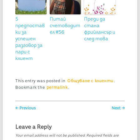
5
Питай
Преди да
предпостав
счетоводит
стана
ки за
ел #56
фрийлансър и
успешен
след това
разговор за
пари с
клиент
This entry was posted in
Общуване с клиенти
.
Bookmark the
permalink
.
Post navigation
← Previous
Next →
Leave a Reply
Your email address will not be published.
Required fields are