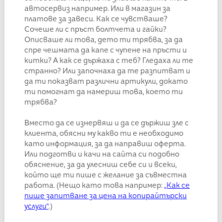
автосервиз например. Или в магазин за
платове за завеси. Как се чувстваше?
Сочеше ли с пръст болтчета и гайки?
Описваше ли това, дето ти трябва, за да
спре чешмата да капе с чупене на пръсти и
китки? А как се държаха с теб? Гледаха ли те
странно? Или започнаха да те разпитват и
да ти показват различни артикули, докато
ти помогнат да намериш това, което ти
трябва?
Вместо да се изнервяш и да се държиш зле с
клиента, обясни му какво ти е необходимо
като информация, за да направиш оферта.
Или подготви и качи на сайта си подобно
обяснение, за да улесниш себе си и всеки,
който ще ти пише с желание за съвместна
работа. (Нещо като това например:
„Как се
пише запитване за цена на копирайтърски
услуги“
.)