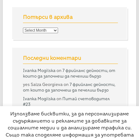
Потърси в архива
Потърси
в
архива
Последни коментари
Ivanka Mogilska
on
7 фрийланс дейности, от
които да започнеш да печелиш бързо
yes Salza Georgieva
on
7 фрийланс дейности,
от които да започнеш да печелиш бързо
Ivanka Mogilska
on
Питай счетоводител
#23
Дарина
on
Питай счетоводител #23
Използваме бисквитки, за да персонализираме
съдържанието и рекламите за добавките за
Ivanka Mogilska
on
Питай счетоводител
#28
социалните медии и да анализираме трафика си.
Също така споделяме информация за употребата