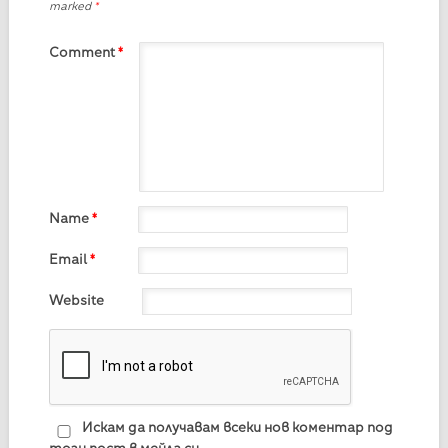
marked
*
Comment
*
Name
*
Email
*
Website
Искам да получавам всеки нов коментар под
този пост в мейла си.