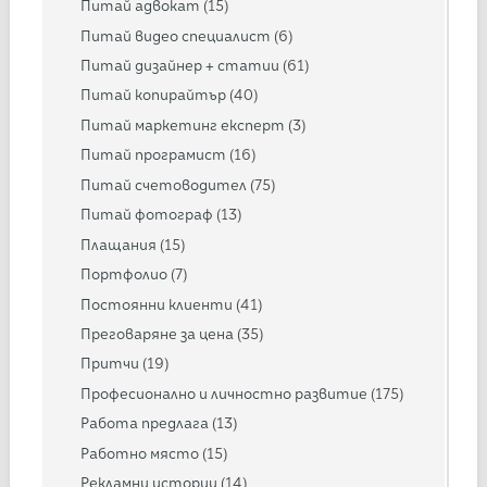
Питай адвокат
(15)
Питай видео специалист
(6)
Питай дизайнер + статии
(61)
Питай копирайтър
(40)
Питай маркетинг експерт
(3)
Питай програмист
(16)
Питай счетоводител
(75)
Питай фотограф
(13)
Плащания
(15)
Портфолио
(7)
Постоянни клиенти
(41)
Преговаряне за цена
(35)
Притчи
(19)
Професионално и личностно развитие
(175)
Работа предлага
(13)
Работно място
(15)
Рекламни истории
(14)