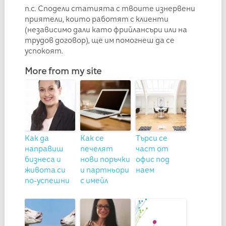
п.с. Сподели статията с твоите изнервени
приятели, които работят с клиенти
(независимо дали като фрийлансъри или на
трудов договор), ще им помогнеш да се
успокоят.
More from my site
Как да
Как се
Търси се
направиш
печелят
част от
бизнеса и
нови поръчки
офис под
живота си
и партньори
наем
по-успешни
с имейл