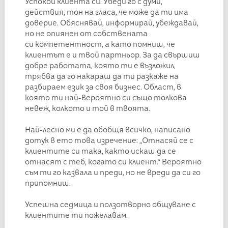
Успокой клиента си. Убеди го с думи,
действия, тон на гласа, че може да ти има
доверие. Обяснявай, информирай, убеждавай,
но не опиянен от собствената
си компетентност, а като помниш, че
клиентът е и твой партньор. За да свършиш
добре работата, която ти е възложил,
трябва да го накараш да ти разкаже на
разбираем език за своя бизнес. Област, в
която ти най-вероятно си също толкова
невеж, колкото и той в твоята.
Най-лесно ми е да обобщя всичко, написано
дотук в ето това изречение: „Отнасяй се с
клиентите си така, както искаш да се
отнасят с теб, когато си клиент.“ Вероятно
съм ти го казвала и преди, но не вреди да си го
припомниш.
Успешна седмица и ползотворно общуване с
клиентите ти пожелавам.