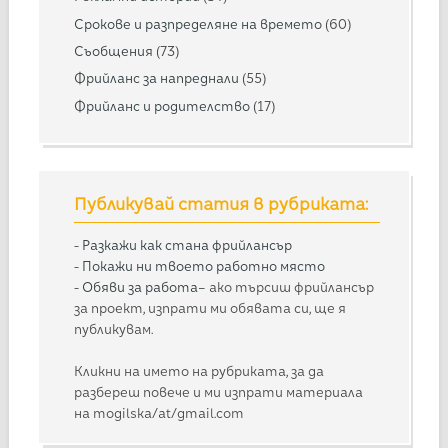
Срокове и разпределяне на времето
(60)
Съобщения
(73)
Фрийланс за напреднали
(55)
Фрийланс и родителство
(17)
Публикувай статия в рубриката:
-
Разкажи как стана фрийлансър
-
Покажи ни твоето работно място
-
Обяви за работа
– ако търсиш фрийлансър
за проект, изпрати ми обявата си, ще я
публикувам.
Кликни на името на рубриката, за да
разбереш повече и ми изпрати материала
на mogilska/at/gmail.com