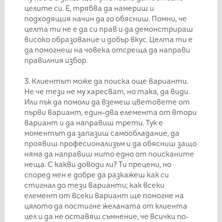
целите си. Е, трябва да намериш и
подходящия начин да го обясниш. Помни, че
целта ти не е да си прав и да демонстрираш
високо образование и добър вкус. Целта ти е
да помогнеш на човека отсреща да направи
правилния избор.
3. Клиентът може да поиска още варианти.
Не че тези не му харесват, но така, да види.
Или пък да помоли да вземеш цветовете от
първи вариант, един-два елемента от втори
вариант и да направиш трети. Тук е
моментът да запазиш самообладание, да
проявиш професионализъм и да обясниш защо
няма да направиш нито едно от поисканите
неща. С какви доводи ли? Ти прецени, но
според мен е добре да разкажеш как си
стигнал до тези варианти; как всеки
елемент от всеки вариант ще помогне на
цялото да постигне желаната от клиента
цел и да не оставяш съмнение, че всички по-