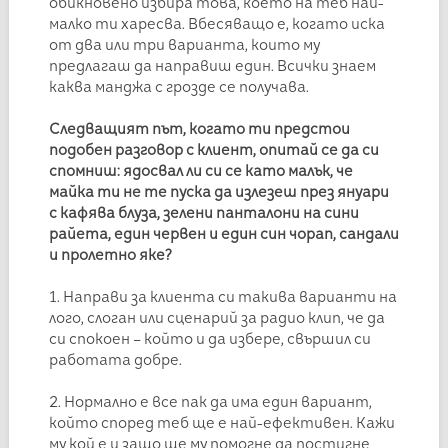
обикновено избира това, което на теб най-
малко ти харесва. Вбесяващо е, когато иска
от два или три варианта, които му
предлагаш да направиш един. Всички знаем
каква манджа с грозде се получава.
Следващият път, когато ти предстои
подобен разговор с клиент, опитай се да си
спомниш: ядосвал ли си се като малък, че
майка ти не те пуска да излезеш през януари
с кафява блуза, зелени панталони на сини
райета, един червен и един син чорап, сандали
и пролетно яке?
1. Направи за клиента си такива варианти на
лого, слоган или сценарий за радио клип, че да
си спокоен – който и да избере, свършил си
работата добре.
2. Нормално е все пак да има един вариант,
който според теб ще е най-ефективен. Кажи
му кой е и защо ще му помогне да постигне