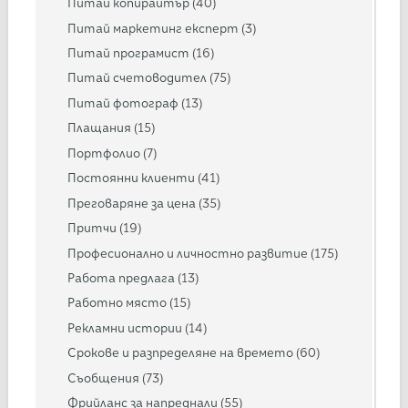
Питай копирайтър
(40)
Питай маркетинг експерт
(3)
Питай програмист
(16)
Питай счетоводител
(75)
Питай фотограф
(13)
Плащания
(15)
Портфолио
(7)
Постоянни клиенти
(41)
Преговаряне за цена
(35)
Притчи
(19)
Професионално и личностно развитие
(175)
Работа предлага
(13)
Работно място
(15)
Рекламни истории
(14)
Срокове и разпределяне на времето
(60)
Съобщения
(73)
Фрийланс за напреднали
(55)