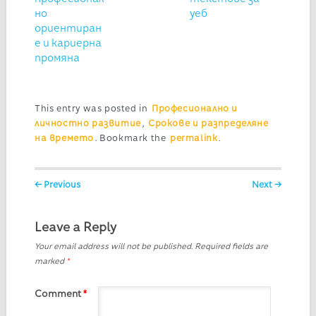
но
уеб
ориентиран
е и кариерна
промяна
This entry was posted in
Професионално и
личностно развитие
,
Срокове и разпределяне
на времето
. Bookmark the
permalink
.
Post navigation
← Previous
Next →
Leave a Reply
Your email address will not be published.
Required fields are
marked
*
Comment
*