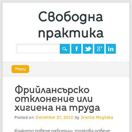
Свободна
практика
Main menu
Skip
Menu
to
content
Фрийлансърско
отклонение или
хигиена на труда
Posted on
December 27, 2010
by
Ivanka Mogilska
Колкото повече работиш, толкова повече