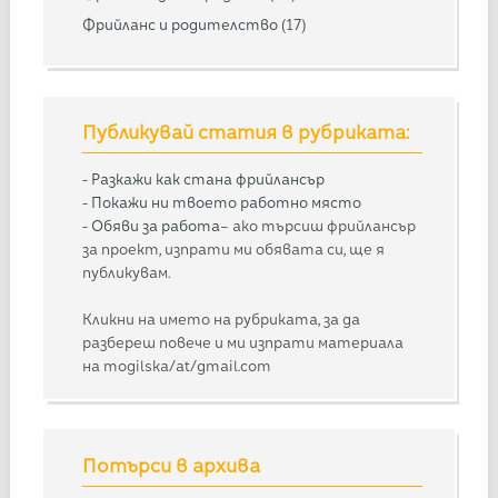
Фрийланс и родителство
(17)
Публикувай статия в рубриката:
-
Разкажи как стана фрийлансър
-
Покажи ни твоето работно място
-
Обяви за работа
– ако търсиш фрийлансър
за проект, изпрати ми обявата си, ще я
публикувам.
Кликни на името на рубриката, за да
разбереш повече и ми изпрати материала
на mogilska/at/gmail.com
Потърси в архива