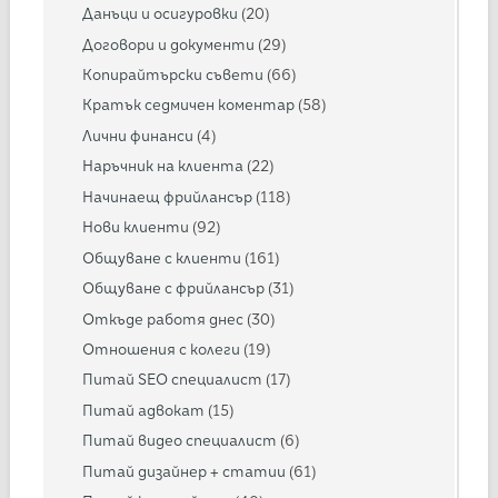
Данъци и осигуровки
(20)
Договори и документи
(29)
Копирайтърски съвети
(66)
Кратък седмичен коментар
(58)
Лични финанси
(4)
Наръчник на клиента
(22)
Начинаещ фрийлансър
(118)
Нови клиенти
(92)
Общуване с клиенти
(161)
Общуване с фрийлансър
(31)
Откъде работя днес
(30)
Отношения с колеги
(19)
Питай SEO специалист
(17)
Питай адвокат
(15)
Питай видео специалист
(6)
Питай дизайнер + статии
(61)