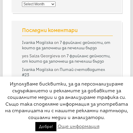
Потърси
в
архива
Последни коментари
Ivanka Mogilska
on
7 фрийланс дейности, от
които да започнеш да печелиш бързо
yes Salza Georgieva
on
7 фрийланс дейности,
от които да започнеш да печелиш бързо
Ivanka Mogilska
on
Питай счетоводител
#23
Дарина
on
Питай счетоводител #23
Използваме бисквитки, за да персонализираме
съдържанието и рекламите за добавките за
Ivanka Mogilska
on
Питай счетоводител
#28
социалните медии и да анализираме трафика си.
Също така споделяме информация за употребата
на страницата ни с нашите рекламни партньори,
социални медии и анализатори.
© Свободна практика
Още информация
Добре!