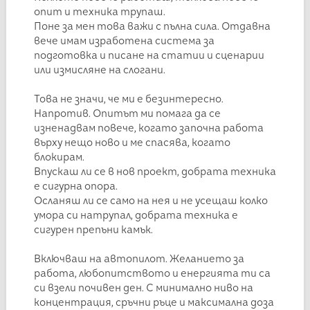
опит и техника трупаш.
Поне за мен това важи с пълна сила. Отдавна
вече имам изработена система за
подготовка и писане на статии и сценарии
или измисляне на слогани.
Това не значи, че ми е безинтересно.
Напротив. Опитът ми помага да се
изненадвам повече, когато започна работа
върху нещо ново и ме спасява, когато
блокирам.
Впускаш ли се в нов проект, добрата техника
е сигурна опора.
Осланяш ли се само на нея и не усещаш колко
умора си натрупал, добрата техника е
сигурен препъни камък.
Включваш на автопилот. Желанието за
работа, любопитството и енергията ти са
си взели почивен ден. С минимално ниво на
концентрация, сръчни ръце и максимална доза