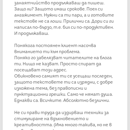
занаятчийство продължаваш да пишеш.
Защо ли? Защото имаш срокове. Поел си
ангажимент. Нужни са ти пари, а и готовите
текстове не са лоши. Прилични са. Дори си ги
написал по-бързо, т.е. бил си по-продуктивен.
И продължаваш.
Понякога постоянен клиент насочва
вниманието ти към проблема.
Поняко го забелязват читателите на блога
ти. Нищо не казват. Просто спират да
посещават този адрес.
Обикновено самият ти се усещаш последен,
защото текстовете ти са изрядни, с добре
изложена тема, без правописни и
пунктуационни грешки. Само че нямат душа.
Еднакви са. Всичките. Абсолютно безлични.
Не си прави труда да издирваш техники за
стимулиране на вдъхновението и
креативността. (Има много такива, но не в