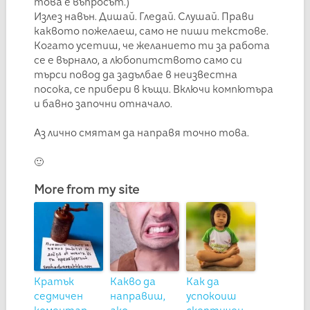
това е въпросът.)
Излез навън. Дишай. Гледай. Слушай. Прави
каквото пожелаеш, само не пиши текстове.
Когато усетиш, че желанието ти за работа
се е върнало, а любопитството само си
търси повод да задълбае в неизвестна
посока, се прибери в къщи. Включи компютъра
и бавно започни отначало.
Аз лично смятам да направя точно това.
🙂
More from my site
Кратък
Какво да
Как да
седмичен
направиш,
успокоиш