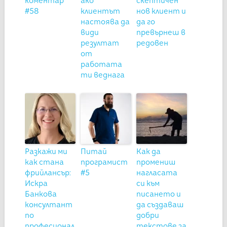
коментар
ако
скептичен
#58
клиентът
нов клиент и
настоява да
да го
види
превърнеш в
резултат
редовен
от
работата
ти веднага
Разкажи ми
Питай
Как да
как стана
програмист
промениш
фрийлансър:
#5
нагласата
Искра
си към
Банкова
писането и
консултант
да създаваш
по
добри
професионал
текстове за