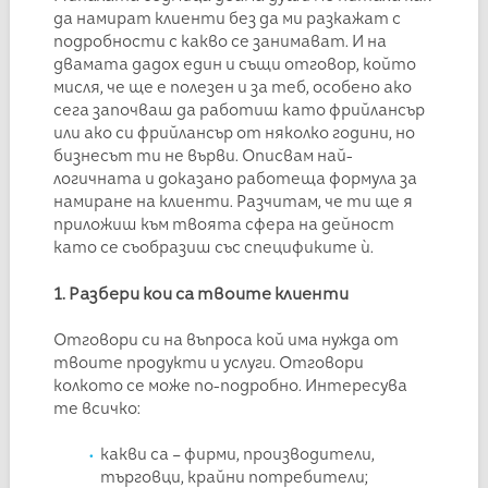
да намират клиенти без да ми разкажат с
подробности с какво се занимават. И на
двамата дадох един и същи отговор, който
мисля, че ще е полезен и за теб, особено ако
сега започваш да работиш като фрийлансър
или ако си фрийлансър от няколко години, но
бизнесът ти не върви. Описвам най-
логичната и доказано работеща формула за
намиране на клиенти. Разчитам, че ти ще я
приложиш към твоята сфера на дейност
като се съобразиш със спецификите ѝ.
1. Разбери кои са твоите клиенти
Отговори си на въпроса кой има нужда от
твоите продукти и услуги. Отговори
колкото се може по-подробно. Интересува
те всичко:
какви са – фирми, производители,
търговци, крайни потребители;