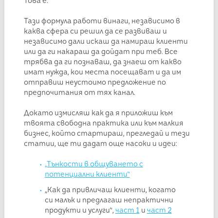
Това е.
Тази формула работи винаги, независимо в
каква сфера си решил да се развиваш и
независимо дали искаш да намираш клиенти
или да ги накараш да дойдат при теб. Все
трябва да ги познаваш, да знаеш от какво
имат нужда, кои места посещават и да им
отправиш неустоимо предложение по
предпочитания от тях канал.
Докато измисляш как да я приложиш към
твоята свободна практика или към малкия
бизнес, който стартираш, прегледай и тези
статии, ще ти дадат още насоки и идеи:
„Тънкости в общуването с
потенциални клиенти“
„Как да привличаш клиенти, когато
си малък и предлагаш непрактични
продукти и услуги“,
част 1
и
част 2