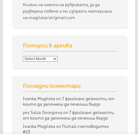
Кликни на името на рубриката, за да
разбереш повече и ми изпрати материала
на mogilska/at/gmail.com
Потърси в архива
Потърси
в
архива
Последни коментари
Ivanka Mogilska
on
7 фрийланс дейности, от
които да започнеш да печелиш бързо
yes Salza Georgieva
on
7 фрийланс дейности,
от които да започнеш да печелиш бързо
Ivanka Mogilska
on
Питай счетоводител
#23