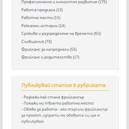
Професионално и личностно развитие
(175)
Работа предлага
(13)
Работно място
(15)
Рекламни истории
(14)
Срокове и разпределяне на времето
(60)
Съобщения
(73)
Фрийланс за напреднали
(55)
Фрийланс и родителство
(17)
Публикувай статия в рубриката:
-
Разкажи как стана фрийлансър
-
Покажи ни твоето работно място
-
Обяви за работа
– ако търсиш фрийлансър
за проект, изпрати ми обявата си, ще я
публикувам.