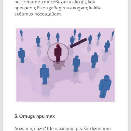
не; гледат ли телевизия и ако да, кои
програми; в кои заведения ходят; какви
събития посещават.
3. Отиди при тях
Логично, нали? Ще намериш реални клиенти