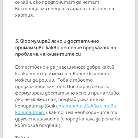
онлайн, ако предпочитат да четат
вестници или специализирани списания на
хартия.
5. Формулирай ясно и достатъчно
примамливо какво решение предлагаш на
проблема на клиентите си
Естествено е да знаеш много добре какъв
конкретен проблем на твоите клиенти
можеш да решиш. Това е твоето
предложение към тях. Постарай се да го
формулираш достатъчно ясно и примамливо.
Ако не можеш сам, ползвай услугите на
копирайтър (виж
статията „Какво е това
копирайтър“
), както и на необходимите ти
други специалисти (според канала за реклама,
който ще ползваш).