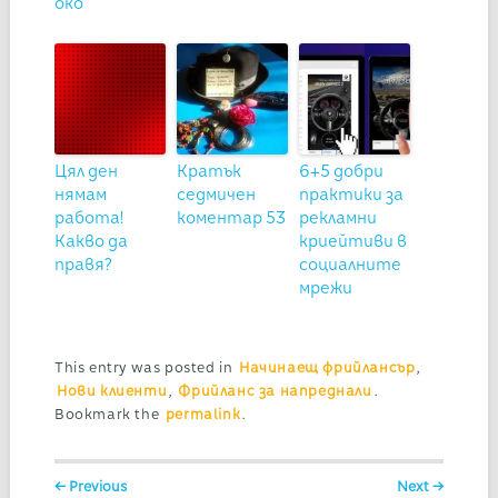
око
Цял ден
Кратък
6+5 добри
нямам
седмичен
практики за
работа!
коментар 53
рекламни
Какво да
криейтиви в
правя?
социалните
мрежи
This entry was posted in
Начинаещ фрийлансър
,
Нови клиенти
,
Фрийланс за напреднали
.
Bookmark the
permalink
.
Post navigation
← Previous
Next →