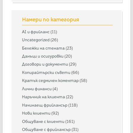
Намери по категория
AI и фрийланс
(11)
Uncategorized
(26)
Бележки на стената
(23)
Данъци и осигуровки
(20)
Договори и документи
(29)
Копирайтърски съвети
(66)
Кратък седмичен коментар
(58)
Лични финанси
(4)
Наръчник на клиента
(22)
Начинаещ фрийлансър
(118)
Нови клиенти
(92)
Общуване с клиенти
(161)
Общуване с фрийлансър
(31)