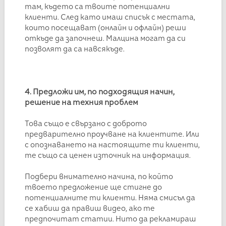
там, където са твоите потенциални
клиенти. След като имаш списък с местата,
които посещават (онлайн и офлайн) реши
откъде да започнеш. Малцина могат да си
позволят да са навсякъде.
4. Предложи им, по подходящия начин,
решение на техния проблем
Това също е свързано с доброто
предварително проучване на клиентите. Или
с опознаването на настоящите ти клиенти,
те също са ценен източник на информация.
Подбери внимателно начина, по който
твоето предложение ще стигне до
потенциалните ти клиенти. Няма смисъл да
се хабиш да правиш видео, ако те
предпочитат статии. Нито да рекламираш