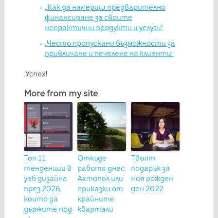
„Как да намериш предварително
финансиране за своите
непрактични продукти и услуги“
„Често пропускани възможности за
привличане и печелене на клиенти“
.Успех!
More from my site
Топ 11
Откъде
Твоят
тенденции в
работя днес:
подарък за
уеб дизайна
Ахтопол или
моя рожден
през 2026,
приказки от
ден 2022
които да
крайните
държите под
квартали