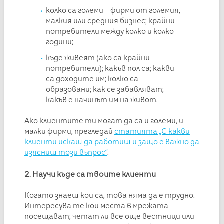
колко са големи – фирми от големия,
малкия или средния бизнес; крайни
потребители между колко и колко
години;
къде живеят (ако са крайни
потребители); какъв пол са; какви
са доходите им; колко са
образовани; как се забавляват;
какъв е начинът им на живот.
Ако клиентите ти могат да са и големи, и
малки фирми, прегледай
статията „С какви
клиенти искаш да работиш и защо е важно да
изясниш този въпрос“
.
2. Научи къде са твоите клиенти
Когато знаеш кои са, това няма да е трудно.
Интересува те кои места в мрежата
посещават; четат ли все още вестници или