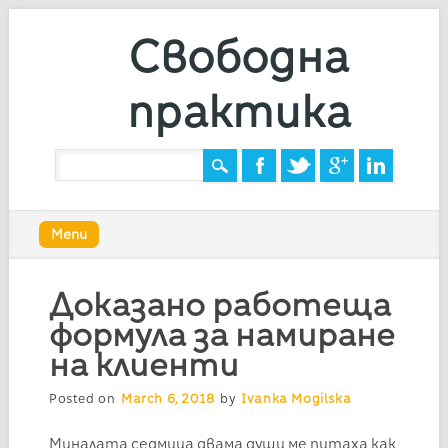
Свободна
практика
Main menu
Skip
Menu
to
content
Доказано работеща
формула за намиране
на клиенти
Posted on
March 6, 2018
by
Ivanka Mogilska
Миналата седмица двама души ме питаха как