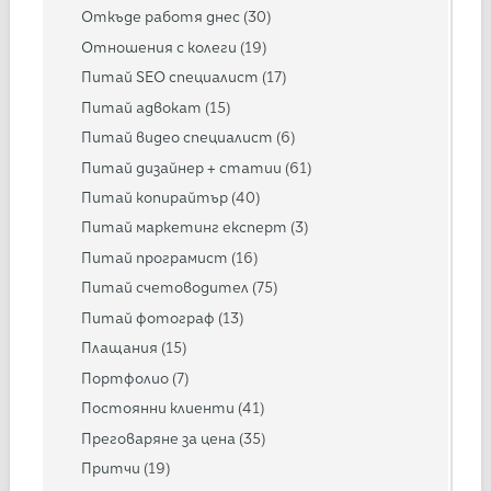
Откъде работя днес
(30)
Отношения с колеги
(19)
Питай SEO специалист
(17)
Питай адвокат
(15)
Питай видео специалист
(6)
Питай дизайнер + статии
(61)
Питай копирайтър
(40)
Питай маркетинг експерт
(3)
Питай програмист
(16)
Питай счетоводител
(75)
Питай фотограф
(13)
Плащания
(15)
Портфолио
(7)
Постоянни клиенти
(41)
Преговаряне за цена
(35)
Притчи
(19)