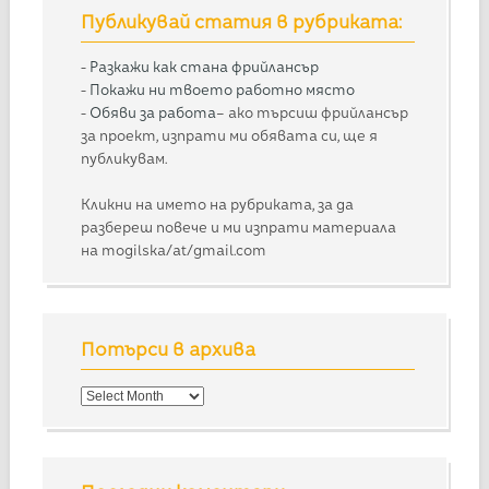
Публикувай статия в рубриката:
-
Разкажи как стана фрийлансър
-
Покажи ни твоето работно място
-
Обяви за работа
– ако търсиш фрийлансър
за проект, изпрати ми обявата си, ще я
публикувам.
Кликни на името на рубриката, за да
разбереш повече и ми изпрати материала
на mogilska/at/gmail.com
Потърси в архива
Потърси
в
архива