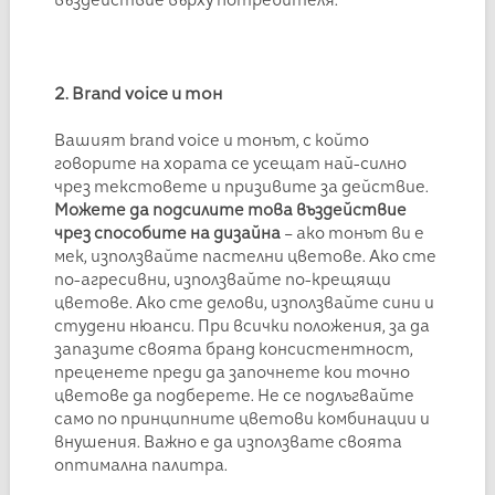
въздействие върху потребителя.
2. Brand voice и тон
Вашият brand voice и тонът, с който
говорите на хората се усещат най-силно
чрез текстовете и призивите за действие.
Можете да подсилите това въздействие
чрез способите на дизайна
– ако тонът ви е
мек, използвайте пастелни цветове. Ако сте
по-агресивни, използвайте по-крещящи
цветове. Ако сте делови, използвайте сини и
студени нюанси. При всички положения, за да
запазите своята бранд консистентност,
преценете преди да започнете кои точно
цветове да подберете. Не се подлъгвайте
само по принципните цветови комбинации и
внушения. Важно е да използвате своята
оптимална палитра.