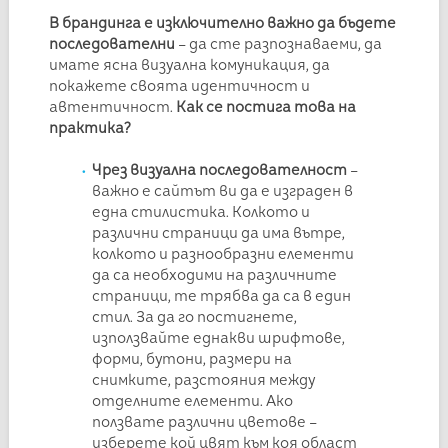
В брандинга е изключително важно да бъдете
последователни
– да сте разпознаваеми, да
имате ясна визуална комуникация, да
покажете своята идентичност и
автентичност.
Как се постига това на
практика?
Чрез в
изуална последователност
–
важно е сайтът ви да е изграден в
една стилистика. Колкото и
различни страници да има вътре,
колкото и разнообразни елементи
да са необходими на различните
страници, те трябва да са в един
стил. За да го постигнете,
използвайте еднакви шрифтове,
форми, бутони, размери на
снимките, разстояния между
отделните елементи. Ако
ползвате различни цветове –
изберете кой цвят към коя област