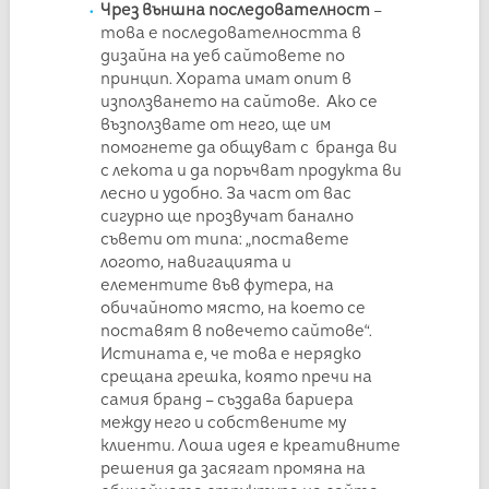
Чрез в
ъншна последователност
–
това е последователността в
дизайна на уеб сайтовете по
принцип. Хората имат опит в
използването на сайтове. Ако се
възползвате от него, ще им
помогнете да общуват с бранда ви
с лекота и да поръчват продукта ви
лесно и удобно. За част от вас
сигурно ще прозвучат банално
съвети от типа: „поставете
логото, навигацията и
елементите във футера, на
обичайното място, на което се
поставят в повечето сайтове“.
Истината е, че това е нерядко
срещана грешка, която пречи на
самия бранд – създава бариера
между него и собствените му
клиенти. Лоша идея е креативните
решения да засягат промяна на