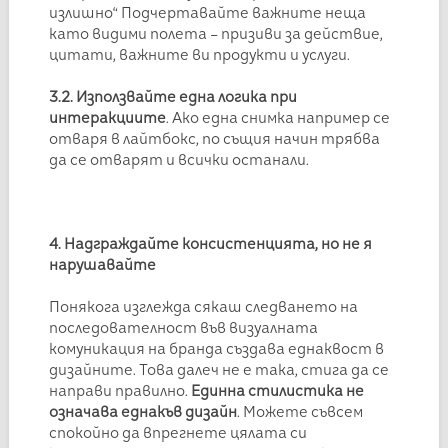
излишно“ Подчертавайте важните неща
като видими полета – призиви за действие,
цитати, важните ви продукти и услуги.
3.2. Използвайте една логика при
интеракциите
. Ако една снимка например се
отваря в лайтбокс, по същия начин трябва
да се отварят и всички останали.
4. Надграждайте консистенцията, но не я
нарушавайте
Понякога изглежда сякаш следването на
последователност във визуалната
комуникация на бранда създава еднаквост в
дизайните. Това далеч не е така, стига да се
направи правилно.
Единна стилистика не
означава еднакъв дизайн
. Можете съвсем
спокойно да впрегнете цялата си