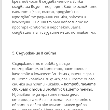
креативност в създаването на всяка
следваща визия – подчертавайте основните
елементи (лого, слоган, продукт), но
използвайте различни снимки, ракурси и
композиции. Единият път наблегнете на
пространството и перспективата,
следващия път създайте нещо по-плакатно.
5. Съдържание в сайта
Съдържанието трябва да бъде
последователно като тон, настроение,
качество и количество.
Н
яма значение дали
пишете кратко или дълго, дали имате много
снимки или почти никакви –
потребителите
свикват с това и вървят с вашето темпо
.
Избягвайте да правите много дълги
страници, ако всичко останало е кратко и
обратно, освен ако нямате много добра
причина за това. Например ако имате