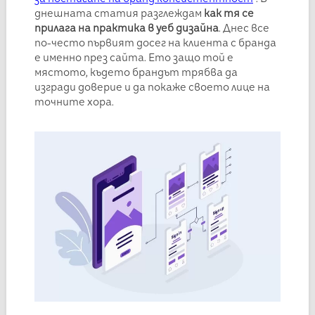
днешната статия разглеждам
как тя се
прилага на практика в уеб дизайна
. Днес все
по-често първият досег на клиента с бранда
е именно през сайта. Ето защо той е
мястото, където брандът трябва да
изгради доверие и да покаже своето лице на
точните хора.