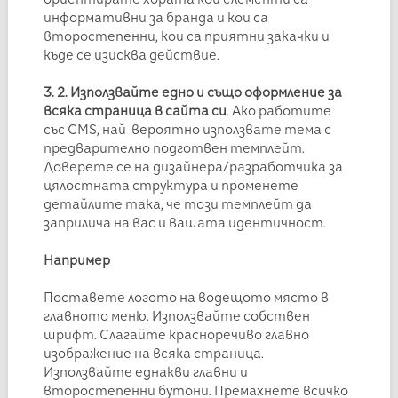
информативни за бранда и кои са
второстепенни, кои са приятни закачки и
къде се изисква действие.
3. 2. Използвайте едно и също оформление за
всяка страница в сайта си
. Ако работите
със CMS, най-вероятно използвате тема с
предварително подготвен темплейт.
Доверете се на дизайнера/разработчика за
цялостната структура и променете
детайлите така, че този темплейт да
заприлича на вас и вашата идентичност.
Например
Поставете логото на водещото място в
главното меню. Използвайте собствен
шрифт. Слагайте красноречиво главно
изображение на всяка страница.
Използвайте еднакви главни и
второстепенни бутони. Премахнете всичко