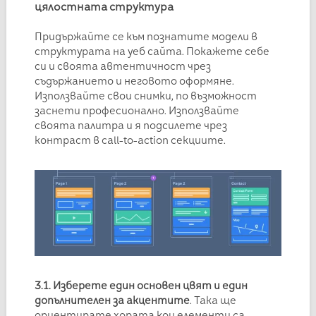
цялостната структура
Придържайте се към познатите модели в
структурата на уеб сайта. Покажете себе
си и своята автентичност чрез
съдържанието и неговото оформяне.
Използвайте свои снимки, по възможност
заснети професионално. Използвайте
своята палитра и я подсилете чрез
контраст в call-to-action секциите.
3.1. Изберете един основен цвят и един
допълнителен за акцентите
. Така ще
ориентирате хората кои елементи са