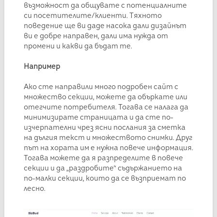
възможност да общувате с потенциалните
си посетителите/клиенти. Тяхното
поведение ще ви даде насока дали дизайнът
ви е добре направен, дали има нужда от
промени и какви да бъдат те.
Например
Ако сте направили много подробен сайт с
множество секции, можете да объркате или
отегчите потребителя. Тогава се налага да
минимизирате страницата и да сте по-
изчерпателни чрез ясни послания за сметка
на дългия текст и множеството снимки. Друг
път на хората им е нужна повече информация.
Тогава можете да я разпределите в повече
секции и да „раздробите“ съдържанието на
по-малки секции, които да се възприемат по
лесно.