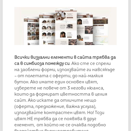
Всички визуални елементи в сайта трябва да
са в симбиоза помежду си
. Ако сте се спрели
на заоблени форми, използвайте ги навсякъде
– от полетата с оферти, до най-малкия
бутон. Ако имате един основен цвят,
изберете не повече от 3 негови нюанса,
които да формират цветността в целия
сайт. Ако искате да отличите нещо
(оферта, предложение, важна услуга),
използвайте контрастен цвят. Но! Този
цвят НЕ трябва да се появява в друг
елемент, от който не се очаква подобно