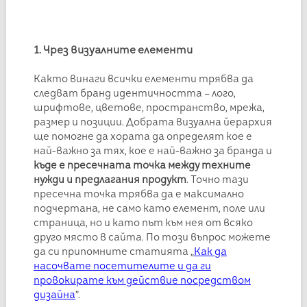
1. Чрез визуалните елементи
Както винаги всички елементи трябва да
следват бранд идентичността – лого,
шрифтове, цветове, пространство, мрежа,
размер и позиции. Добрата визуална йерархия
ще помогне да хората да определят кое е
най-важно за тях, кое е най-важно за бранда и
къде е пресечната точка между техните
нужди и предлагания продукт
. Точно тази
пресечна точка трябва да е максимално
подчертана, не само като елемент, поле или
страница, но и като път към нея от всяко
друго място в сайта. По този въпрос можете
да си припомните статията
„
Как да
насочвате посетителите и да ги
провокирате към действие посредством
дизайна
”.