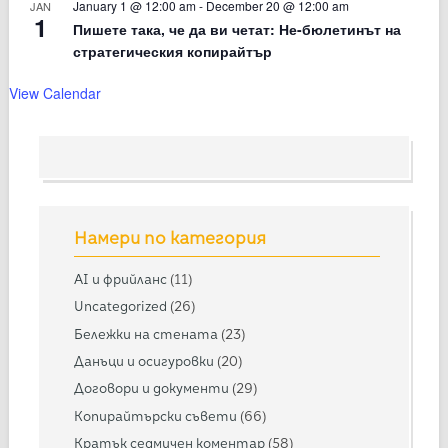
January 1 @ 12:00 am
-
December 20 @ 12:00 am
JAN
1
Пишете така, че да ви четат: Не-бюлетинът на
стратегическия копирайтър
View Calendar
Намери по категория
AI и фрийланс
(11)
Uncategorized
(26)
Бележки на стената
(23)
Данъци и осигуровки
(20)
Договори и документи
(29)
Копирайтърски съвети
(66)
Кратък седмичен коментар
(58)