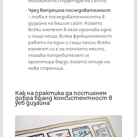
обичайната структура на сайта.
Чрез в
ътрешна последователност
– това е последователността в
дизайна на вашия сайт. Когато
всеки елемент в него означава едно
и също нещо, всяка функционалност
работи по един и същи начин, всеки
елемент си е на точното място,
тогава потребителят се
ориентира бързо, когато отиде на
нова страница.
Как на практика да постигнем
добра бранд консистентност в
уеб дизайна