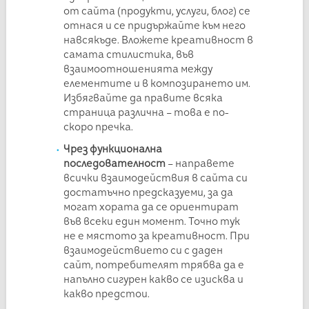
от сайта (продукти, услуги, блог) се
отнася и се придържайте към него
навсякъде. Вложете креативност в
самата стилистика, във
взаимоотношенията между
елементите и в композирането им.
Избягвайте да правите всяка
страница различна – това е по-
скоро пречка.
Чрез ф
ункционална
последователност
– направете
всички взаимодействия в сайта си
достатъчно предсказуеми, за да
могат хората да се ориентират
във всеки един момент. Точно тук
не е мястото за креативност. При
взаимодействието си с даден
сайт, потребителят трябва да е
напълно сигурен какво се изисква и
какво предстои.