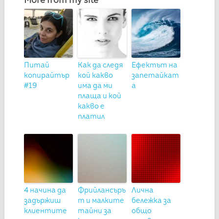
Питай
Как да следя
Ефектът на
копирайтър
кой какво
запетайкат
#19
има да ми
а
плаща и кой
какво е
платил
4 начина да
Фрийлансъръ
Лична
задържиш
т и малките
бележка за
клиентите
тайни за
общо