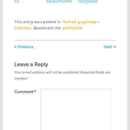
си
клиентите
ползване
This entry was posted in
Питай дизайнер +
статии
. Bookmark the
permalink
.
Post navigation
← Previous
Next →
Leave a Reply
Your email address will not be published.
Required fields are
marked
*
Comment
*