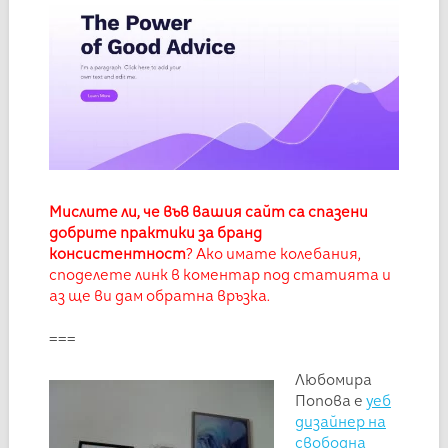
Мислите ли, че във вашия сайт са спазени
добрите практики за бранд
консистентност
? Ако имате колебания,
споделете линк в коментар под статията и
аз ще ви дам обратна връзка.
===
Любомира
Попова е
уеб
дизайнер на
свободна