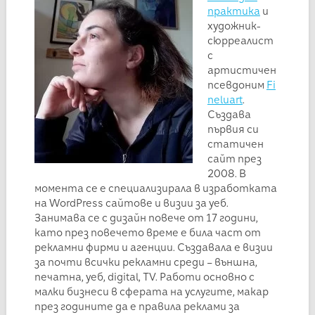
практика
и
художник-
сюрреалист
с
артистичен
псевдоним
Fi
neluart
.
Създава
първия си
статичен
сайт през
2008. В
момента се е специализирала в изработката
на WordPress сайтове и визии за уеб.
Занимава се с дизайн повече от 17 години,
като през повечето време е била част от
рекламни фирми и агенции. Създавала е визии
за почти всички рекламни среди – външна,
печатна, уеб, digital, TV. Работи основно с
малки бизнеси в сферата на услугите, макар
през годините да е правила реклами за