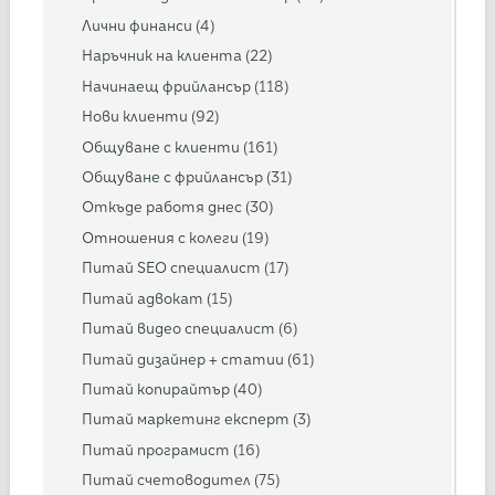
Лични финанси
(4)
Наръчник на клиента
(22)
Начинаещ фрийлансър
(118)
Нови клиенти
(92)
Общуване с клиенти
(161)
Общуване с фрийлансър
(31)
Откъде работя днес
(30)
Отношения с колеги
(19)
Питай SEO специалист
(17)
Питай адвокат
(15)
Питай видео специалист
(6)
Питай дизайнер + статии
(61)
Питай копирайтър
(40)
Питай маркетинг експерт
(3)
Питай програмист
(16)
Питай счетоводител
(75)