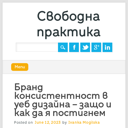
Свободна
практика
Main menu
Skip
Menu
to
content
Бранд
консистентност в
уеб дизайна – защо и
как да я постигнем
Posted on
June 12, 2023
by
Ivanka Mogilska