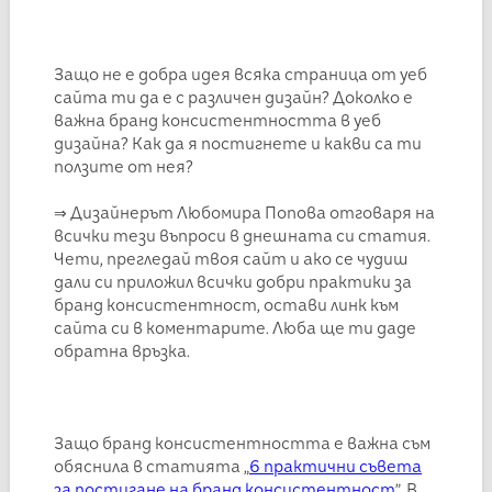
Защо не е добра идея всяка страница от уеб
сайта ти да е с различен дизайн? Доколко е
важна бранд консистентността в уеб
дизайна? Как да я постигнете и какви са ти
ползите от нея?
⇒ Дизайнерът Любомира Попова отговаря на
всички тези въпроси в днешната си статия.
Чети, прегледай твоя сайт и ако се чудиш
дали си приложил всички добри практики за
бранд консистентност, остави линк към
сайта си в коментарите. Люба ще ти даде
обратна връзка.
Защо бранд консистентността е важна съм
обяснила в статията
„
6 практични съвета
за постигане на бранд консистентност
”. В