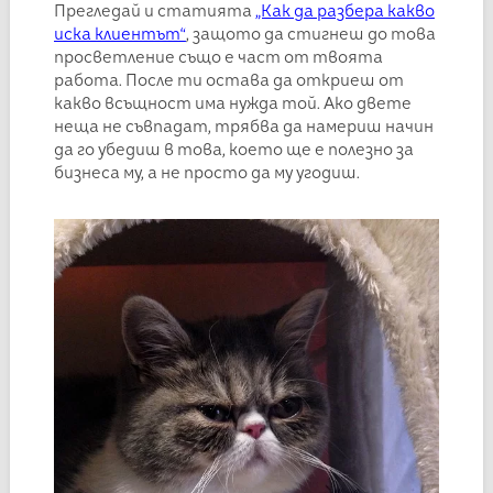
Прегледай и статията
„Как да разбера какво
иска клиентът“
, защото да стигнеш до това
просветление също е част от твоята
работа. После ти остава да откриеш от
какво всъщност има нужда той. Ако двете
неща не съвпадат, трябва да намериш начин
да го убедиш в това, което ще е полезно за
бизнеса му, а не просто да му угодиш.