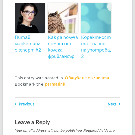
Питай
Как да получа
Коректност
маркетинг
помощ от
та – начин
експерт #2
колега
на употреба,
фрийлансър
2
This entry was posted in
Общуване с клиенти
.
Bookmark the
permalink
.
Post navigation
← Previous
Next →
Leave a Reply
Your email address will not be published.
Required fields are