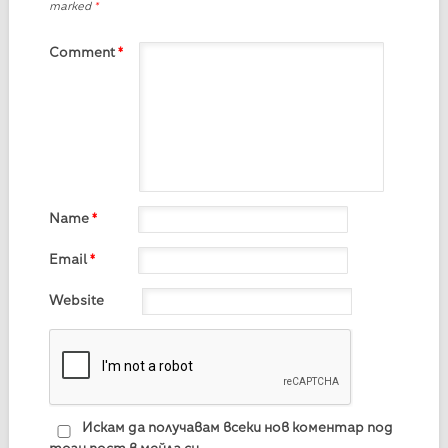
marked
*
Comment
*
Name
*
Email
*
Website
Искам да получавам всеки нов коментар под
този пост в мейла си.