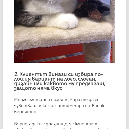
2. Клиентът винаги си избира по-
лошия вариант на лого, слоган,
дизайн или каквото му предлагаш,
защото няма вкус
Много елитарна позиция, кара те да се
чувстваш няколко сантиметра по-висок
вероятно.
Вярно, адски е дразнещо, че клиентът