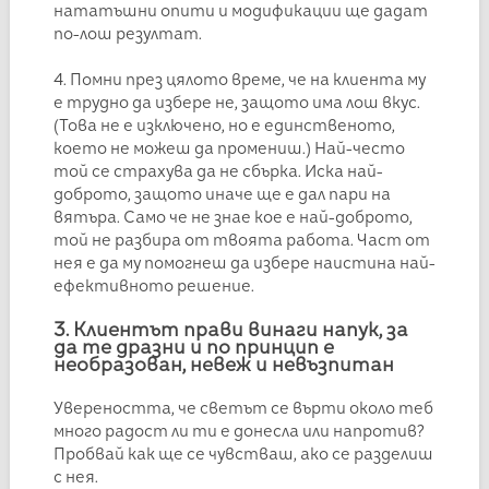
нататъшни опити и модификации ще дадат
по-лош резултат.
4. Помни през цялото време, че на клиента му
е трудно да избере не, защото има лош вкус.
(Това не е изключено, но е единственото,
което не можеш да промениш.) Най-често
той се страхува да не сбърка. Иска най-
доброто, защото иначе ще е дал пари на
вятъра. Само че не знае кое е най-доброто,
той не разбира от твоята работа. Част от
нея е да му помогнеш да избере наистина най-
ефективното решение.
3. Клиентът прави винаги напук, за
да те дразни и по принцип е
необразован, невеж и невъзпитан
Увереността, че светът се върти около теб
много радост ли ти е донесла или напротив?
Пробвай как ще се чувстваш, ако се разделиш
с нея.