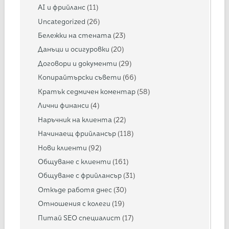
AI и фрийланс
(11)
Uncategorized
(26)
Бележки на стената
(23)
Данъци и осигуровки
(20)
Договори и документи
(29)
Копирайтърски съвети
(66)
Кратък седмичен коментар
(58)
Лични финанси
(4)
Наръчник на клиента
(22)
Начинаещ фрийлансър
(118)
Нови клиенти
(92)
Общуване с клиенти
(161)
Общуване с фрийлансър
(31)
Откъде работя днес
(30)
Отношения с колеги
(19)
Питай SEO специалист
(17)