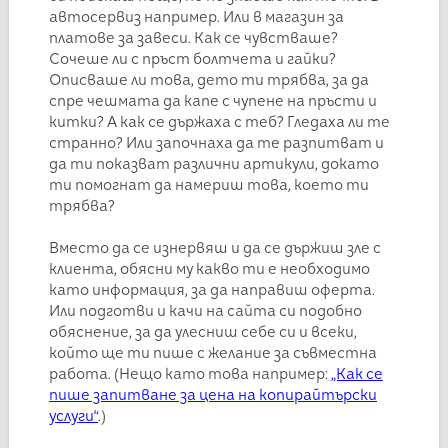
автосервиз например. Или в магазин за
платове за завеси. Как се чувстваше?
Сочеше ли с пръст болтчета и гайки?
Описваше ли това, дето ти трябва, за да
спре чешмата да капе с чупене на пръсти и
китки? А как се държаха с теб? Гледаха ли те
странно? Или започнаха да те разпитват и
да ти показват различни артикули, докато
ти помогнат да намериш това, което ти
трябва?
Вместо да се изнервяш и да се държиш зле с
клиента, обясни му какво ти е необходимо
като информация, за да направиш оферта.
Или подготви и качи на сайта си подобно
обяснение, за да улесниш себе си и всеки,
който ще ти пише с желание за съвместна
работа. (Нещо като това например:
„Как се
пише запитване за цена на копирайтърски
услуги“
.)