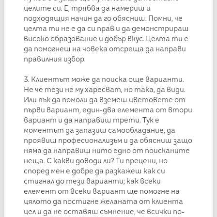
целите си. Е, трябва да намериш и
подходящия начин да го обясниш. Помни, че
целта ти не е да си прав и да демонстрираш
високо образование и добър вкус. Целта ти е
да помогнеш на човека отсреща да направи
правилния избор.
3. Клиентът може да поиска още варианти.
Не че тези не му харесват, но така, да види.
Или пък да помоли да вземеш цветовете от
първи вариант, един-два елемента от втори
вариант и да направиш трети. Тук е
моментът да запазиш самообладание, да
проявиш професионализъм и да обясниш защо
няма да направиш нито едно от поисканите
неща. С какви доводи ли? Ти прецени, но
според мен е добре да разкажеш как си
стигнал до тези варианти; как всеки
елемент от всеки вариант ще помогне на
цялото да постигне желаната от клиента
цел и да не оставяш съмнение, че всички по-