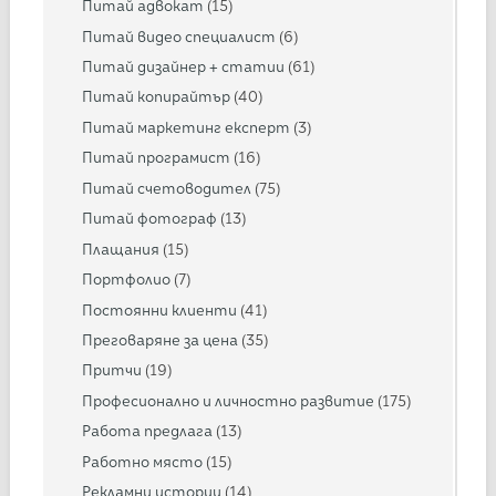
Питай адвокат
(15)
Питай видео специалист
(6)
Питай дизайнер + статии
(61)
Питай копирайтър
(40)
Питай маркетинг експерт
(3)
Питай програмист
(16)
Питай счетоводител
(75)
Питай фотограф
(13)
Плащания
(15)
Портфолио
(7)
Постоянни клиенти
(41)
Преговаряне за цена
(35)
Притчи
(19)
Професионално и личностно развитие
(175)
Работа предлага
(13)
Работно място
(15)
Рекламни истории
(14)