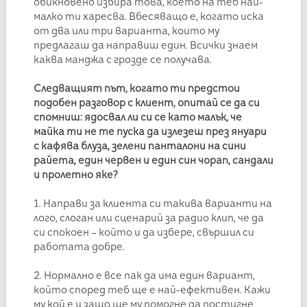
обикновено избира това, което на теб най-
малко ти харесва. Вбесяващо е, когато иска
от два или три варианта, които му
предлагаш да направиш един. Всички знаем
каква манджа с грозде се получава.
Следващият път, когато ти предстои
подобен разговор с клиент, опитай се да си
спомниш: ядосвал ли си се като малък, че
майка ти не те пуска да излезеш през януари
с кафява блуза, зелени панталони на сини
райета, един червен и един син чорап, сандали
и пролетно яке?
1. Направи за клиента си такива варианти на
лого, слоган или сценарий за радио клип, че да
си спокоен – който и да избере, свършил си
работата добре.
2. Нормално е все пак да има един вариант,
който според теб ще е най-ефективен. Кажи
му кой е и защо ще му помогне да постигне