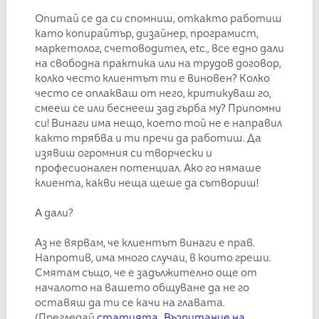
Опитай се да си спомниш, откакто работиш
като копирайтър, дизайнер, програмист,
маркетолог, счетоводител, etc., все едно дали
на свободна практика или на трудов договор,
колко често клиентът ти е виновен? Колко
често се оплакваш от него, критикуваш го,
смееш се или беснееш зад гърба му? Припомни
си! Винаги има нещо, което той не е направил
както трябва и ти пречи да работиш. Да
изявиш огромния си творчески и
професионален потенциал. Ако го нямаше
клиента, какви неща щеше да сътвориш!
А дали?
Аз не вярвам, че клиентът винаги е прав.
Напротив, има много случаи, в които греши.
Смятам също, че е задължително още от
началото на вашето общуване да не го
оставяш да ти се качи на главата.
(Прегледай
статията „Възпитание на