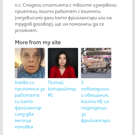
п.с. Сподели статията с твоите изнервени
приятели, които работят с клиенти
(независимо дали като фрийлансъри или на
трудов договор), ще им помогнеш да се
успокоят.
More from my site
Какво си
Питай
5
припомних за
копирайтър
новогодишн
работата
#1
и обещания,
си като
които НЕ са
фрийлансър
подходящи
след два
за
месеца
фрийлансъри
почивка