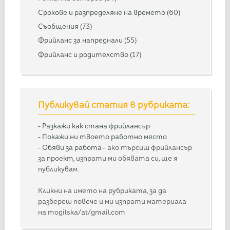
Срокове и разпределяне на времето
(60)
Съобщения
(73)
Фрийланс за напреднали
(55)
Фрийланс и родителство
(17)
Публикувай статия в рубриката:
-
Разкажи как стана фрийлансър
-
Покажи ни твоето работно място
-
Обяви за работа
– ако търсиш фрийлансър
за проект, изпрати ми обявата си, ще я
публикувам.
Кликни на името на рубриката, за да
разбереш повече и ми изпрати материала
на mogilska/at/gmail.com