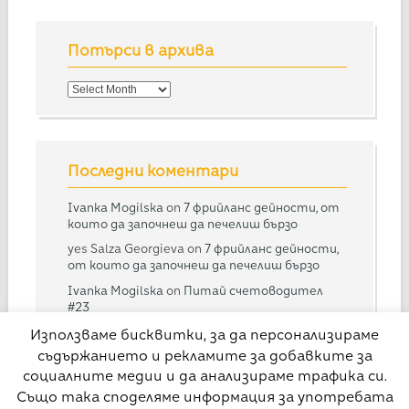
Потърси в архива
Потърси
в
архива
Последни коментари
Ivanka Mogilska
on
7 фрийланс дейности, от
които да започнеш да печелиш бързо
yes Salza Georgieva
on
7 фрийланс дейности,
от които да започнеш да печелиш бързо
Ivanka Mogilska
on
Питай счетоводител
#23
Дарина
on
Питай счетоводител #23
Използваме бисквитки, за да персонализираме
съдържанието и рекламите за добавките за
Ivanka Mogilska
on
Питай счетоводител
#28
социалните медии и да анализираме трафика си.
Също така споделяме информация за употребата