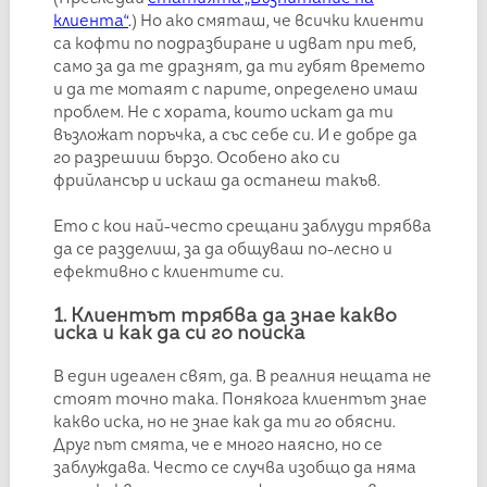
клиента“
.
) Но ако смяташ, че всички клиенти
са кофти по подразбиране и идват при теб,
само за да те дразнят, да ти губят времето
и да те мотаят с парите, определено имаш
проблем. Не с хората, които искат да ти
възложат поръчка, а със себе си. И е добре да
го разрешиш бързо. Особено ако си
фрийлансър и искаш да останеш такъв.
Ето с кои най-често срещани заблуди трябва
да се разделиш, за да общуваш по-лесно и
ефективно с клиентите си.
1. Клиентът трябва да знае какво
иска и как да си го поиска
В един идеален свят, да. В реалния нещата не
стоят точно така. Понякога клиентът знае
какво иска, но не знае как да ти го обясни.
Друг път смята, че е много наясно, но се
заблуждава. Често се случва изобщо да няма