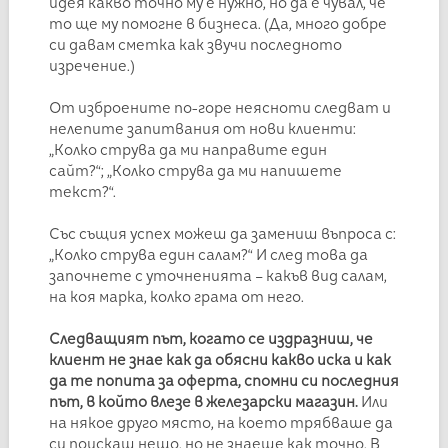
идея какво точно му е нужно, но да е чувал, че
то ще му помогне в бизнеса. (Да, много добре
си давам сметка как звучи последното
изречение.)
От изброените по-горе неясноти следват и
нелепите запитвания от нови клиенти:
„Колко струва да ми направите един
сайт?“; „Колко струва да ми напишете
текст?“.
Със същия успех можеш да замениш въпроса с:
„Колко струва един салам?“ И след това да
започнете с уточненията – какъв вид салам,
на коя марка, колко грама от него.
Следващият път, когато се издразниш, че
клиент не знае как да обясни какво иска и как
да те попита за оферта, спомни си последния
път, в който влезе в железарски магазин.
Или
на някое друго място, на което трябваше да
си поискаш нещо, но не знаеше как точно. В