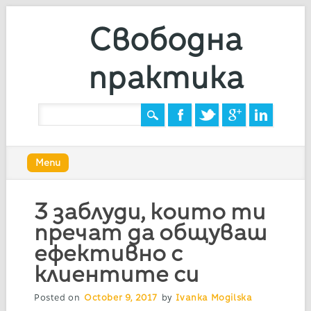
Свободна
практика
Main menu
Skip
Menu
to
content
3 заблуди, които ти
пречат да общуваш
ефективно с
клиентите си
Posted on
October 9, 2017
by
Ivanka Mogilska