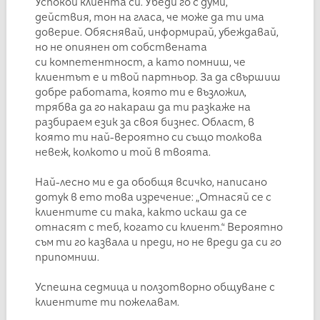
Успокой клиента си. Убеди го с думи,
действия, тон на гласа, че може да ти има
доверие. Обяснявай, информирай, убеждавай,
но не опиянен от собствената
си компетентност, а като помниш, че
клиентът е и твой партньор. За да свършиш
добре работата, която ти е възложил,
трябва да го накараш да ти разкаже на
разбираем език за своя бизнес. Област, в
която ти най-вероятно си също толкова
невеж, колкото и той в твоята.
Най-лесно ми е да обобщя всичко, написано
дотук в ето това изречение: „Отнасяй се с
клиентите си така, както искаш да се
отнасят с теб, когато си клиент.“ Вероятно
съм ти го казвала и преди, но не вреди да си го
припомниш.
Успешна седмица и ползотворно общуване с
клиентите ти пожелавам.