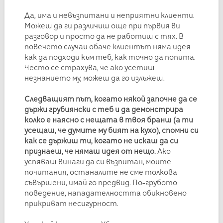
Да, има и невъзпитани и неприятни клиенти.
Можеш да ги различиш още при първия ви
разговор и просто да не работиш с тях. В
повечето случаи обаче клиентът няма идея
как да подходи към теб, как точно да попита.
Често се страхува, че ако усетиш
незнанието му, можеш да го излъжеш.
Следващият път, когато някой започне да се
държи грубиянски с теб и да демонстрира
колко е наясно с нещата в твоя бранш (а ти
усещаш, че думите му бият на кухо), спомни си
как се държиш ти, когато не искаш да си
признаеш, че нямаш идея от нещо.
Ако
успяваш винаги да си възпитан, моите
почитания, останалите не сме толкова
съвършени, имай го предвид. По-грубото
поведение, нападателността обикновено
прикриват несигурност.