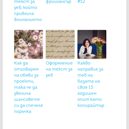
текст за
фрийлансър
#12
уеб, който
привлича
вниманието
Как да
Оформление
Какво
отговарям
на текст за
направих за
на обяви за
уеб
теб на
проекти,
базата на
така че да
своя 15
увелича
годишен
шансовете
опит като
си да спечеля
копирайтър
поръчка