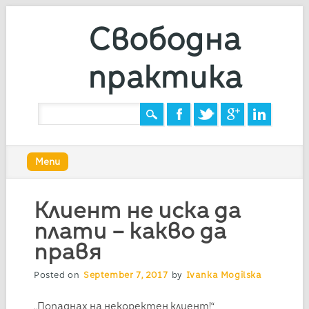
Свободна
практика
Main menu
Skip
Menu
to
content
Клиент не иска да
плати – какво да
правя
Posted on
September 7, 2017
by
Ivanka Mogilska
„Попаднах на некоректен клиент!“