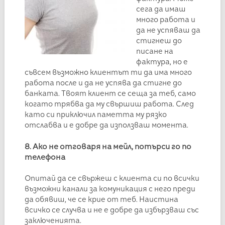
сега да имаш
много работа и
да не успяваш да
стигнеш до
писане на
фактура, но е
съвсем възможно клиентът ти да има много
работа после и да не успява да стигне до
банката. Твоят клиент се сеща за теб, само
когато трябва да му свършиш работа. След
като си приключил паметта му рязко
отслабва и е добре да използваш момента.
8. Ако не отговаря на мейл, потърси го по
телефона
Опитай да се свържеш с клиента си по всички
възможни канали за комуникация с него преди
да обявиш, че се крие от теб. Наистина
всичко се случва и не е добре да избързваш със
заключенията.