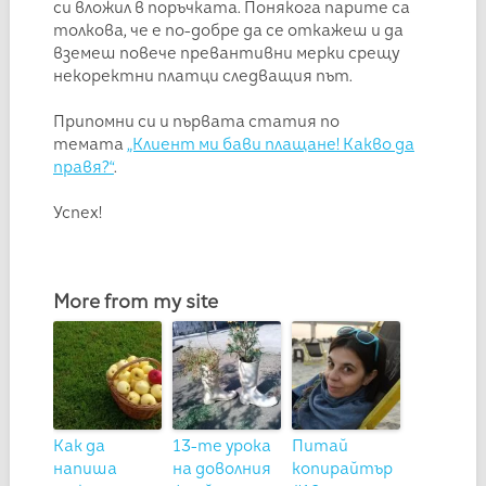
си вложил в поръчката. Понякога парите са
толкова, че е по-добре да се откажеш и да
вземеш повече превантивни мерки срещу
некоректни платци следващия път.
Припомни си и първата статия по
темата
„Клиент ми бави плащане! Какво да
правя?“
.
Успех!
More from my site
Как да
13-те урока
Питай
напиша
на доволния
копирайтър