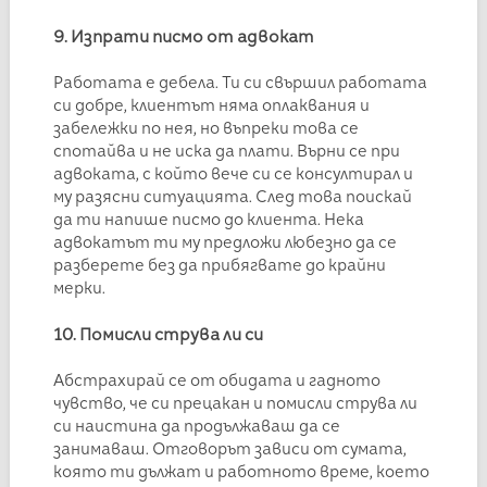
9. Изпрати писмо от адвокат
Работата е дебела. Ти си свършил работата
си добре, клиентът няма оплаквания и
забележки по нея, но въпреки това се
спотайва и не иска да плати. Върни се при
адвоката, с който вече си се консултирал и
му разясни ситуацията. След това поискай
да ти напише писмо до клиента. Нека
адвокатът ти му предложи любезно да се
разберете без да прибягвате до крайни
мерки.
10. Помисли струва ли си
Абстрахирай се от обидата и гадното
чувство, че си прецакан и помисли струва ли
си наистина да продължаваш да се
занимаваш. Отговорът зависи от сумата,
която ти дължат и работното време, което