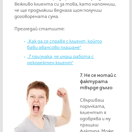
вежливо клиента си за това, като напомниш,
че ще продължиш веднага щом получиш
договорената сума.
Прегледай статиите:
„Как да се справя с клиент, който
бави авансово плащане“
„7 признака, че имаш работа с
некоректен клиент“
7. Не се мотай с
фактурата
твърде дълго
Свършваш
поръчката,
клиентът я
одобрява и му
пращаш
фактура. Може