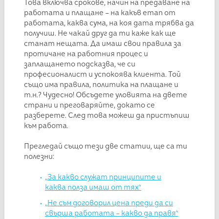
Това включва срокове, начин на предаване на
работата и плащане – на какъв етап от
работата, каква сума, на коя дата трябва да
получиш. Не чакай друг да ти каже как ще
станат нещата. Да имаш свои правила за
протичане на работния процес и
заплащането подсказва, че си
професионалист и успокоява клиента. Той
също има правила, политика на плащане и
т.н.? Чудесно! Обсъдете уловията на двете
страни и преговаряйте, докато се
разберете. След това можеш да пристъпиш
към работа.
Прегледай също тези две статии, ще са ти
полезни:
„За какво служат принципите и
каква полза имаш от тях“
„Не съм договорил цена преди да си
свърша работата – какво да правя“