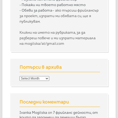
-
Покажи ни твоето работно място
-
Обяви за работа
– ако търсиш фрийлансър
за проект, изпрати ми обявата си, ще я
публикувам.
Кликни на името на рубриката, за да
разбереш повече и ми изпрати материала
на mogilska/at/gmail.com
Потърси в архива
Потърси
в
архива
Последни коментари
Ivanka Mogilska
on
7 фрийланс дейности, от
които да започнеш да печелиш бързо