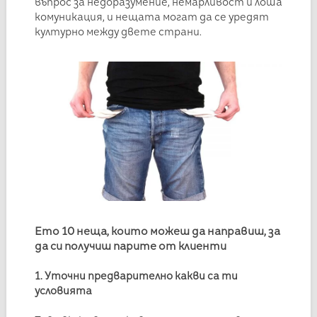
въпрос за недоразумение, немарливост и лоша
комуникация, и нещата могат да се уредят
културно между двете страни.
Ето 10 неща, които можеш да направиш, за
да си получиш парите от клиенти
1. Уточни предварително какви са ти
условията