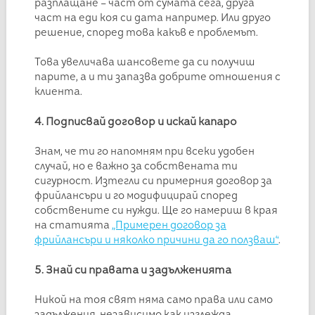
разплащане – част от сумата сега, друга
част на еди коя си дата например. Или друго
решение, според това какъв е проблемът.
Това увеличава шансовете да си получиш
парите, а и ти запазва добрите отношения с
клиента.
4. Подписвай договор и искай капаро
Знам, че ти го напомням при всеки удобен
случай, но е важно за собствената ти
сигурност. Изтегли си примерния договор за
фрийлансъри и го модифицирай според
собствените си нужди. Ще го намериш в края
на статията
„Примерен договор за
фрийлансъри и няколко причини да го ползваш“
.
5. Знай си правата и задълженията
Никой на тоя свят няма само права или само
задължения, независимо как изглежда