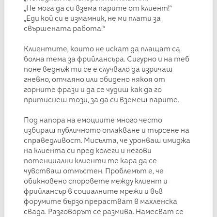
„Не мога да си взема парите от клиент!“
„Еди кой си е измамник, не ми плати за
свършената работа!“
Клиентите, които не искат да плащат са
болна тема за фрийлансъра. Сигурно и на теб
поне веднъж ти се е случвало да изричаш
гневно, отчаяно или обидено някоя от
горните фрази и да се чудиш как да го
притиснеш този, за да си вземеш парите.
Под напора на емоциите много често
избираш публичното оплакване и търсене на
справедливост. Мисълта, че уронваш имиджа
на клиента си пред колеги и негови
потенциални клиенти те кара да се
чувстваш отмъстен. Проблемът е, че
обикновено споровете между клиент и
фрийлансър в социалните мрежи и във
форумите бързо прерастват в махленска
свада. Разговорът се размива. Намесват се