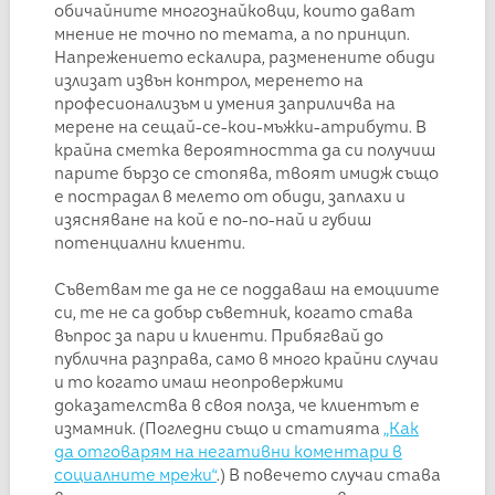
обичайните многознайковци, които дават
мнение не точно по темата, а по принцип.
Напрежението ескалира, разменените обиди
излизат извън контрол, меренето на
професионализъм и умения заприличва на
мерене на сещай-се-кои-мъжки-атрибути. В
крайна сметка вероятността да си получиш
парите бързо се стопява, твоят имидж също
е пострадал в мелето от обиди, заплахи и
изясняване на кой е по-по-най и губиш
потенциални клиенти.
Съветвам те да не се поддаваш на емоциите
си, те не са добър съветник, когато става
въпрос за пари и клиенти. Прибягвай до
публична разправа, само в много крайни случаи
и то когато имаш неопровержими
доказателства в своя полза, че клиентът е
измамник. (Погледни също и статията
„Как
да отговарям на негативни коментари в
социалните мрежи“
.) В повечето случаи става