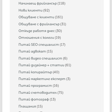
Начинаещ фрийлансър
(118)
Нови клиенти
(92)
Общуване с клиенти
(161)
Общуване с фрийлансър
(31)
Откъде работя днес
(30)
Отношения с колеги
(19)
Питай SEO специалист
(17)
Питай адвокат
(15)
Питай видео специалист
(6)
Питай дизайнер + статии
(61)
Питай копирайтър
(40)
Питай маркетинг експерт
(3)
Питай програмист
(16)
Питай счетоводител
(75)
Питай фотограф
(13)
Плащания
(15)