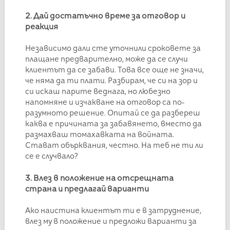
2. Дай достатъчно време за отговор и
реакция
Независимо дали сте уточнили сроковете за
плащане предварително, може да се случи
клиентът да се забави. Това все още не значи,
че няма да ти плати. Разбирам, че си на зор и
си искаш парите веднага, но любезно
напомняне и изчакване на отговор са по-
разумното решение. Опитай се да разбереш
каква е причината за забавянето, вместо да
размахваш томахавката на войната.
Стават обърквания, честно. На теб не ти ли
се е случвало?
3. Влез в положение на отсрещната
страна и предлагай варианти
Ако наистина клиентът ти е в затруднение,
влез му в положение и предложи варианти за