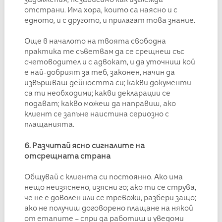
отстрани. Има хора, които са наясно и с
едното, и с другото, и прилагат това знание.
Още в началото на твоята свободна
практика те съветвам да се срещнеш със
счетоводител и с адвокат, и да уточниш кой
е най-добрият за теб, законен, начин да
извършваш дейността си; какви документи
са ти необходими; какви декларации се
подават; какво можеш да направиш, ако
клиент се запъне наистина сериозно с
плащанията.
6. Разчитай ясно сигналите на
отсрещната страна
Общувай с клиента си постоянно. Ако има
нещо неизяснено, изясни го; ако ти се струва,
че не е доволен или се тревожи, разбери защо;
ако не получиш договорено плащане на някой
от етапите – спри да работиш и уведоми