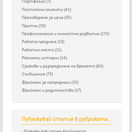
Портфолио
(7)
Постоянни клиенти
(41)
Преговаряне за цена
(35)
Притчи
(19)
Професионално и личностно развитие
(175)
Работа предлага
(13)
Работно място
(15)
Рекламни истории
(14)
Срокове и разпределяне на времето
(60)
Съобщения
(73)
Фрийланс за напреднали
(55)
Фрийланс и родителство
(17)
Публикувай статия в рубриката:
-
Разкажи как стана фрийлансър