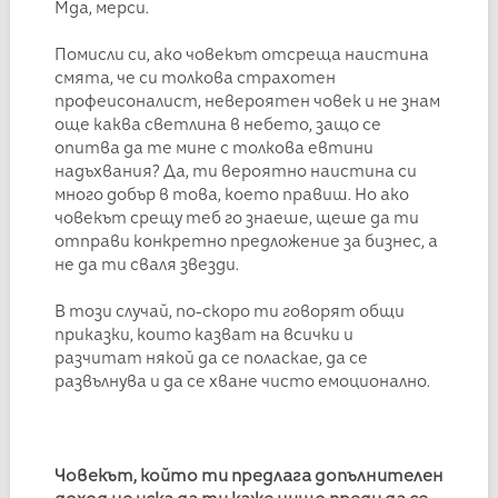
Мда, мерси.
Помисли си, ако човекът отсреща наистина
смята, че си толкова страхотен
профеисоналист, невероятен човек и не знам
още каква светлина в небето, защо се
опитва да те мине с толкова евтини
надъхвания? Да, ти вероятно наистина си
много добър в това, което правиш. Но ако
човекът срещу теб го знаеше, щеше да ти
отправи конкретно предложение за бизнес, а
не да ти сваля звезди.
В този случай, по-скоро ти говорят общи
приказки, които казват на всички и
разчитат някой да се поласкае, да се
развълнува и да се хване чисто емоционално.
Човекът, който ти предлага допълнителен