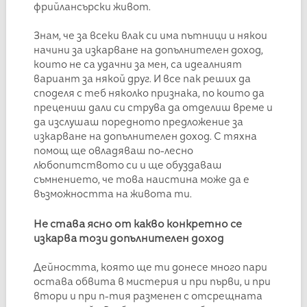
фрийлансърски живот.
Знам, че за всеки влак си има пътници и някои
начини за изкарване на допълнителен доход,
които не са удачни за мен, са идеалният
вариант за някой друг. И все пак реших да
споделя с теб няколко признака, по които да
прецениш дали си струва да отделиш време и
да изслушаш поредното предложение за
изкарване на допълнителен доход. С тяхна
помощ ще овладяваш по-лесно
любопитството си и ще обуздаваш
съмнението, че това наистина може да е
възможността на живота ти.
Не става ясно от какво конкретно се
изкарва този допълнителен доход
Дейността, която ще ти донесе много пари
остава обвита в мистерия и при първи, и при
втори и при n-тия разменен с отсрещната