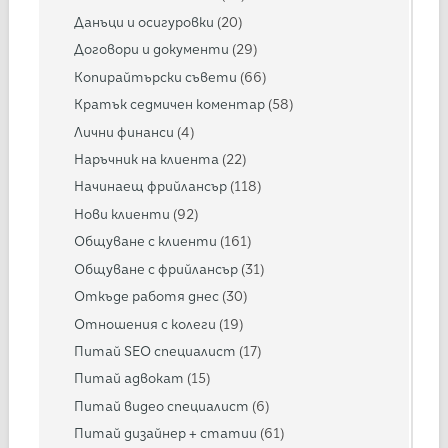
Данъци и осигуровки
(20)
Договори и документи
(29)
Копирайтърски съвети
(66)
Кратък седмичен коментар
(58)
Лични финанси
(4)
Наръчник на клиента
(22)
Начинаещ фрийлансър
(118)
Нови клиенти
(92)
Общуване с клиенти
(161)
Общуване с фрийлансър
(31)
Откъде работя днес
(30)
Отношения с колеги
(19)
Питай SEO специалист
(17)
Питай адвокат
(15)
Питай видео специалист
(6)
Питай дизайнер + статии
(61)