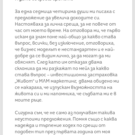
За една седмица четирима души ми писаха с
предложение да увелича доходите си.
Настояваха за лична среща, за не повече от
час от моето време. На отговора ми, че първо
искам да знам поне най-общо за какво става
въпрос, всички, без изключение, отговориха,
че бизнес моделът е нестандартен и е най-
добре да се видим лично, за да могат да ми
обяснят. След като им отказах двама
склониха да ми разкажат по мейл за какво
става въпрос – инвестиционна застраховка
„Живот“ и МЛМ маркетинг; двама обидено ми
се накараха, че изпускам възможността на
живота си и ми напомниха, че съдбата ми е в
моите ръце.
Сигурна съм, че не само аз получавам такива
неустоими предложения. Помня също с каква
надежда и търпение ходех по срещи от
подобен тип през първата година от моя