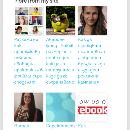
More from my site
Разкажи ни
Авариен
Как да
как
фонд – какъв
използваш
продължава
размер ни е
позитивнат
твоята
необходим,
а обратна
свободна
как да го
връзка, за да
практика – 6
натрупаме и
създадеш
фрийлансъри
къде да го
рекламна
споделят
съхраняваме
кампания
Питай
Коректност
Как