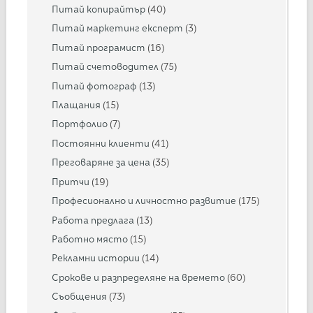
Питай копирайтър
(40)
Питай маркетинг експерт
(3)
Питай програмист
(16)
Питай счетоводител
(75)
Питай фотограф
(13)
Плащания
(15)
Портфолио
(7)
Постоянни клиенти
(41)
Преговаряне за цена
(35)
Притчи
(19)
Професионално и личностно развитие
(175)
Работа предлага
(13)
Работно място
(15)
Рекламни истории
(14)
Срокове и разпределяне на времето
(60)
Съобщения
(73)