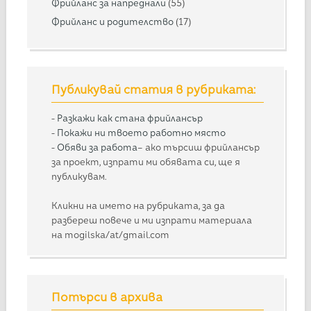
Фрийланс за напреднали
(55)
Фрийланс и родителство
(17)
Публикувай статия в рубриката:
-
Разкажи как стана фрийлансър
-
Покажи ни твоето работно място
-
Обяви за работа
– ако търсиш фрийлансър
за проект, изпрати ми обявата си, ще я
публикувам.
Кликни на името на рубриката, за да
разбереш повече и ми изпрати материала
на mogilska/at/gmail.com
Потърси в архива