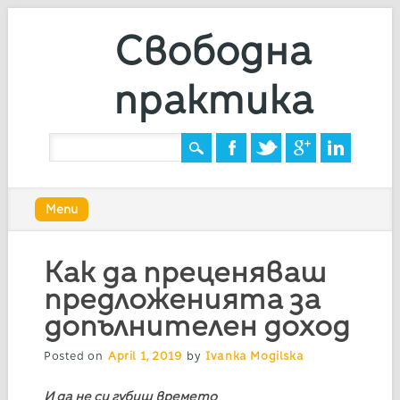
Свободна
практика
Main menu
Skip
Menu
to
content
Как да преценяваш
предложенията за
допълнителен доход
Posted on
April 1, 2019
by
Ivanka Mogilska
И да не си губиш времето