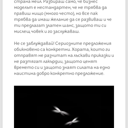
страна мейл. Разбираш само, че бизнес
моделът е нестандартен, че не трябва да
правиш нищо (много често), но все пак
трябва да имаш желание да се развиваш и че
ти предлагат златен шанс, защото ти си
мислещ човек и го заслужаваш.
Не се заблуждавай! Сериозните предложения
обикновено са конкретни. Хората, които ги
отправят не разчитат на лъскави приказки и
не разтягат лакърдии, защото ценят
времето си и защото знаят силата на едно
наистина добро конкретно предложение.