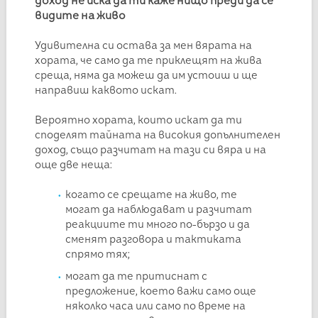
доход не иска да ти каже нищо преди да се
видите на живо
Удивителна си остава за мен вярата на
хората, че само да те приклещят на жива
среща, няма да можеш да им устоиш и ще
направиш каквото искат.
Вероятно хората, които искат да ти
споделят тайната на високия допълнителен
доход, също разчитат на тази си вяра и на
още две неща:
когато се срещате на живо, те
могат да наблюдават и разчитат
реакциите ти много по-бързо и да
сменят разговора и тактиката
спрямо тях;
могат да те притиснат с
предложение, което важи само още
няколко часа или само по време на