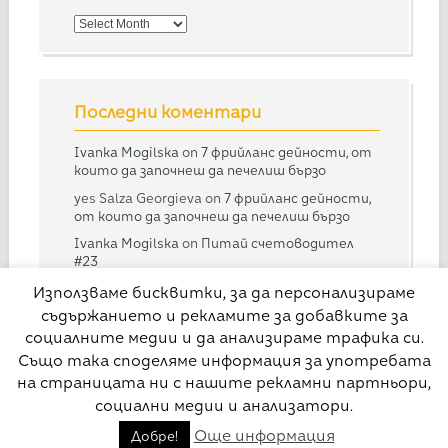
Потърси
в
архива
Последни коментари
Ivanka Mogilska
on
7 фрийланс дейности, от
които да започнеш да печелиш бързо
yes Salza Georgieva
on
7 фрийланс дейности,
от които да започнеш да печелиш бързо
Ivanka Mogilska
on
Питай счетоводител
#23
Дарина
on
Питай счетоводител #23
Използваме бисквитки, за да персонализираме
съдържанието и рекламите за добавките за
Ivanka Mogilska
on
Питай счетоводител
#28
социалните медии и да анализираме трафика си.
Също така споделяме информация за употребата
на страницата ни с нашите рекламни партньори,
социални медии и анализатори.
© Свободна практика
Още информация
Добре!