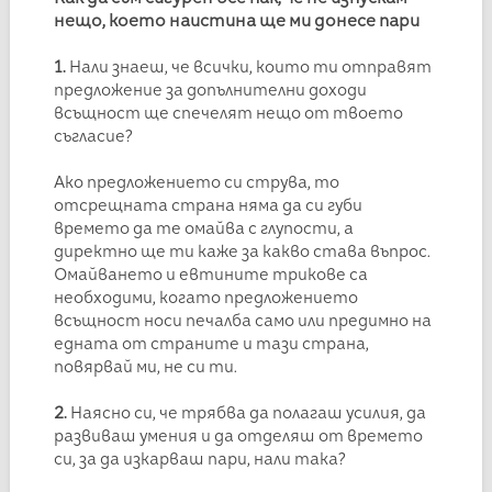
нещо, което наистина ще ми донесе пари
1.
Нали знаеш, че всички, които ти отправят
предложение за допълнителни доходи
всъщност ще спечелят нещо от твоето
съгласие?
Ако предложението си струва, то
отсрещната страна няма да си губи
времето да те омайва с глупости, а
директно ще ти каже за какво става въпрос.
Омайването и евтините трикове са
необходими, когато предложението
всъщност носи печалба само или предимно на
едната от страните и тази страна,
повярвай ми, не си ти.
2.
Наясно си, че трябва да полагаш усилия, да
развиваш умения и да отделяш от времето
си, за да изкарваш пари, нали така?