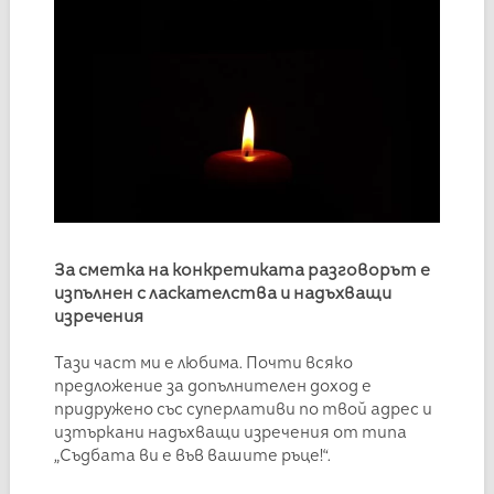
За сметка на конкретиката разговорът е
изпълнен с ласкателства и надъхващи
изречения
Тази част ми е любима. Почти всяко
предложение за допълнителен доход е
придружено със суперлативи по твой адрес и
изтъркани надъхващи изречения от типа
„Съдбата ви е във вашите ръце!“.