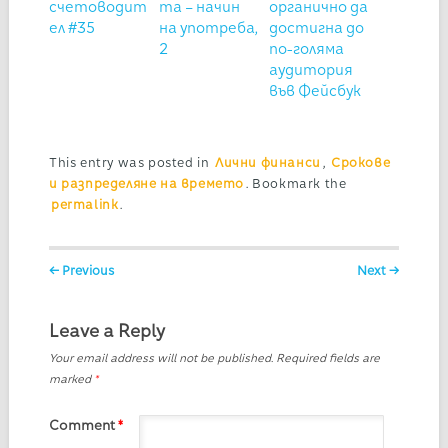
счетоводит
та – начин
органично да
ел #35
на употреба,
достигна до
2
по-голяма
аудитория
във Фейсбук
This entry was posted in
Лични финанси
,
Срокове
и разпределяне на времето
. Bookmark the
permalink
.
Post navigation
← Previous
Next →
Leave a Reply
Your email address will not be published.
Required fields are
marked
*
Comment
*