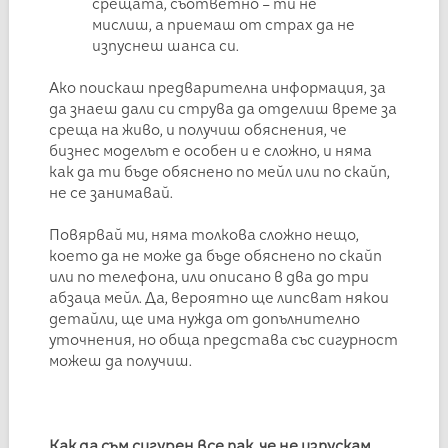
срещата, съответно – ти не
мислиш, а приемаш от страх да не
изпуснеш шанса си.
Ако поискаш предварителна информация, за
да знаеш дали си струва да отделиш време за
среща на живо, и получиш обяснения, че
бизнес моделът е особен и е сложно, и няма
как да ти бъде обяснено по мейл или по скайп,
не се занимавай.
Повярвай ми, няма толкова сложно нещо,
което да не може да бъде обяснено по скайп
или по телефона, или описано в два до три
абзаца мейл. Да, вероятно ще липсват някои
детайли, ще има нужда от допълнително
уточнения, но обща представа със сигурност
можеш да получиш.
Как да съм сигурен все пак, че не изпускам