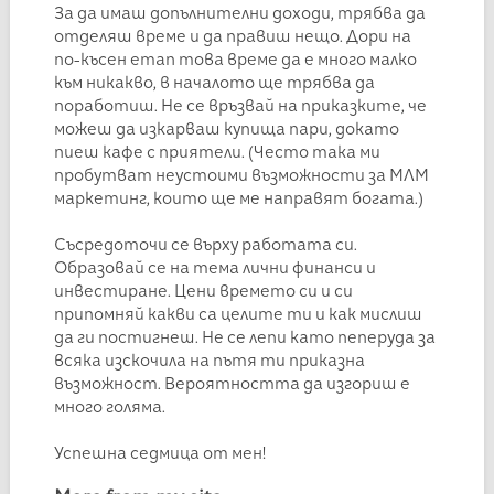
За да имаш допълнителни доходи, трябва да
отделяш време и да правиш нещо. Дори на
по-късен етап това време да е много малко
към никакво, в началото ще трябва да
поработиш. Не се връзвай на приказките, че
можеш да изкарваш купища пари, докато
пиеш кафе с приятели. (Често така ми
пробутват неустоими възможности за МЛМ
маркетинг, които ще ме направят богата.)
Съсредоточи се върху работата си.
Образовай се на тема лични финанси и
инвестиране. Цени времето си и си
припомняй какви са целите ти и как мислиш
да ги постигнеш. Не се лепи като пеперуда за
всяка изскочила на пътя ти приказна
възможност. Вероятността да изгориш е
много голяма.
Успешна седмица от мен!