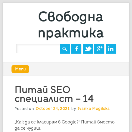
Свободна
практика
Main menu
Skip
Menu
to
content
Питай SEO
специалист – 14
Posted on
October 24, 2021
by
Ivanka Mogilska
„Как да се класирам в Google?“ Питай вместо
да се чудиш.