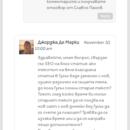
коментарите и получавате
отговор от Славчо Панов.
Reply
Джорджа Де Марки
November 10,
2021 at 10:00 am
Здравейте, имам въпрос, свързан
със SEO на блог статия: ако
текстът на вече класирана
статия в Гугъл бъде заменен с нов,
изцяло различен на същата тема,
до кога Гугъл помни стария текст?
Тоест, след колко време би могъл
старият текст да се ползва на
нов сайт с нов домейн без Гугъл да
го счете за плагиат? Трябва да се
изчака време или и да се направи
нещо допълнително?