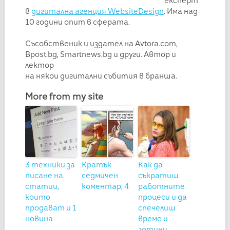
експерт
в
дигитална агенция WebsiteDesign
. Има над
10 години опит в сферата.
Съсобственик и издател на Avtora.com,
Bpost.bg, Smartnews.bg и други. Автор и
лектор
на някои дигитални събития в бранша.
More from my site
3 техники за
Кратък
Как да
писане на
седмичен
съкратиш
статии,
коментар, 4
работните
които
процеси и да
продават и 1
спечелиш
новина
време и
готини