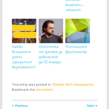
клиенти –
чеклист
Какво
Отстъпка
Питащият
всъщност
от данъка за
фрийлансър
значи
довнасяне
„кризата е
до 31 януари
възможност“
This entry was posted in
Питай SEO специалист
.
Bookmark the
permalink
.
Post navigation
← Previous
Next →