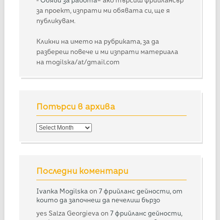
-
Обяви за работа
– ако търсиш фрийлансър
за проект, изпрати ми обявата си, ще я
публикувам.
Кликни на името на рубриката, за да
разбереш повече и ми изпрати материала
на mogilska/at/gmail.com
Потърси в архива
Потърси
в
архива
Последни коментари
Ivanka Mogilska
on
7 фрийланс дейности, от
които да започнеш да печелиш бързо
yes Salza Georgieva
on
7 фрийланс дейности,