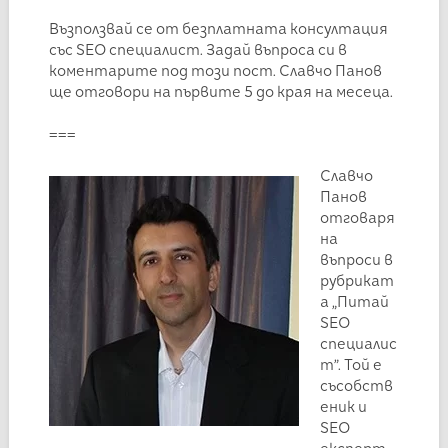
Възползвай се от безплатната консултация
със SEO специалист. Задай въпроса си в
коментарите под този пост. Славчо Панов
ще отговори на първите 5 до края на месеца.
===
Славчо
Панов
отговаря
на
въпроси в
рубрикат
а „Питай
SEO
специалис
т”. Той е
съсобств
еник и
SEO