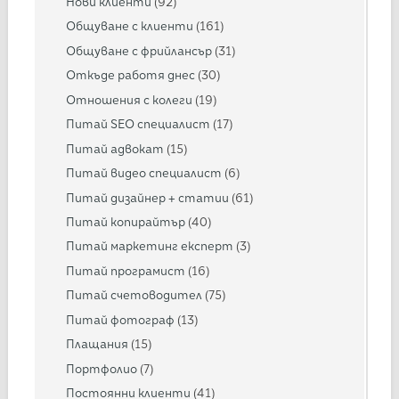
Нови клиенти
(92)
Общуване с клиенти
(161)
Общуване с фрийлансър
(31)
Откъде работя днес
(30)
Отношения с колеги
(19)
Питай SEO специалист
(17)
Питай адвокат
(15)
Питай видео специалист
(6)
Питай дизайнер + статии
(61)
Питай копирайтър
(40)
Питай маркетинг експерт
(3)
Питай програмист
(16)
Питай счетоводител
(75)
Питай фотограф
(13)
Плащания
(15)
Портфолио
(7)
Постоянни клиенти
(41)