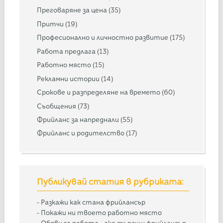
Преговаряне за цена
(35)
Притчи
(19)
Професионално и личностно развитие
(175)
Работа предлага
(13)
Работно място
(15)
Рекламни истории
(14)
Срокове и разпределяне на времето
(60)
Съобщения
(73)
Фрийланс за напреднали
(55)
Фрийланс и родителство
(17)
Публикувай статия в рубриката:
-
Разкажи как стана фрийлансър
-
Покажи ни твоето работно място