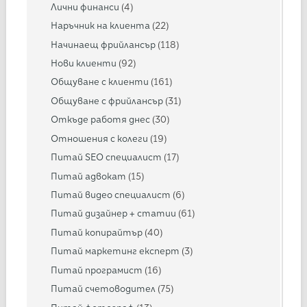
Лични финанси
(4)
Наръчник на клиента
(22)
Начинаещ фрийлансър
(118)
Нови клиенти
(92)
Общуване с клиенти
(161)
Общуване с фрийлансър
(31)
Откъде работя днес
(30)
Отношения с колеги
(19)
Питай SEO специалист
(17)
Питай адвокат
(15)
Питай видео специалист
(6)
Питай дизайнер + статии
(61)
Питай копирайтър
(40)
Питай маркетинг експерт
(3)
Питай програмист
(16)
Питай счетоводител
(75)