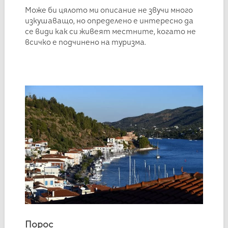
Може би цялото ми описание не звучи много
изкушаващо, но определено е интересно да
се види как си живеят местните, когато не
всичко е подчинено на туризма.
Порос