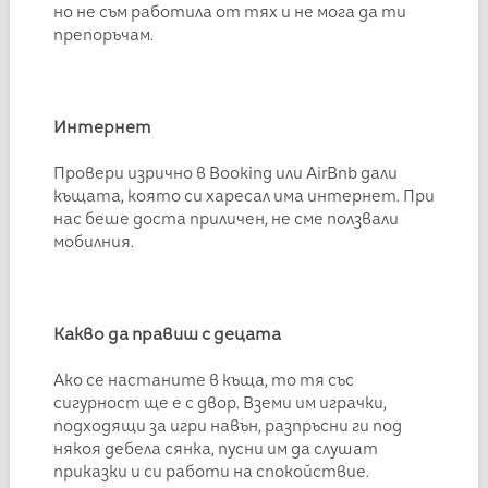
но не съм работила от тях и не мога да ти
препоръчам.
Интернет
Провери изрично в Booking или AirBnb дали
къщата, която си харесал има интернет. При
нас беше доста приличен, не сме ползвали
мобилния.
Какво да правиш с децата
Ако се настаните в къща, то тя със
сигурност ще е с двор. Вземи им играчки,
подходящи за игри навън, разпръсни ги под
някоя дебела сянка, пусни им да слушат
приказки и си работи на спокойствие.