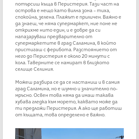
потърсиш къща в Перистерия. Тази част на
острова е нещо като вилна зона – тиха,
спокойна, зелена. Плажът е приличен. Важно е
да знаеш, че няма супермаркет, ние поне не
открихме нито един, и е добре да си
напазаруваш предварително от
супермаркетите в град Саламина, в който
пристигаш с ферибота. Разстоянието от
него до Перистерия е около 20 минути с
кола. Таверните се намират в близкото
селище Селиния.
Можеш разбира се да се настаниш и в самия
град Саламина, но е шумно и значително по-
мръсно. Освен това няма да имаш такава
хубава гледка към морето, каквато може да
ти предложи Перистерия. А ако ще работиш
от къщата, това определено е важно.