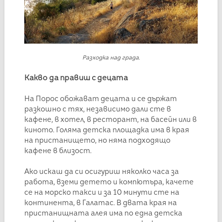
Разходка над града.
Какво да правиш с децата
На Порос обожават децата и се държат
разкошно с тях, независимо дали сте в
кафене, в хотел, в ресторант, на басейн или в
киното. Голяма детска площадка има в края
на пристанището, но няма подходящо
кафене в близост.
Ако искаш да си осигуриш няколко часа за
работа, вземи детето и компютъра, качете
се на морско такси и за 10 минути сте на
континента, в Галатас. В двата края на
пристанищната алея има по една детска