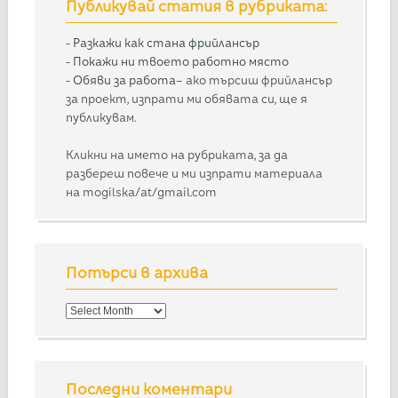
Публикувай статия в рубриката:
-
Разкажи как стана фрийлансър
-
Покажи ни твоето работно място
-
Обяви за работа
– ако търсиш фрийлансър
за проект, изпрати ми обявата си, ще я
публикувам.
Кликни на името на рубриката, за да
разбереш повече и ми изпрати материала
на mogilska/at/gmail.com
Потърси в архива
Потърси
в
архива
Последни коментари