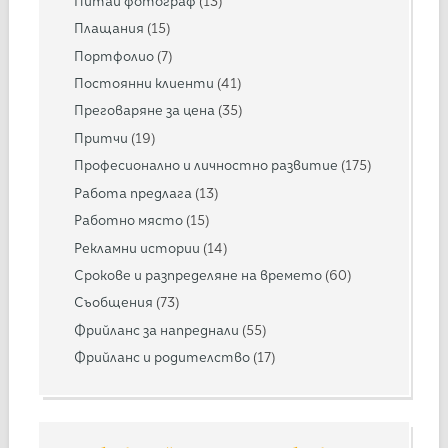
Питай фотограф
(13)
Плащания
(15)
Портфолио
(7)
Постоянни клиенти
(41)
Преговаряне за цена
(35)
Притчи
(19)
Професионално и личностно развитие
(175)
Работа предлага
(13)
Работно място
(15)
Рекламни истории
(14)
Срокове и разпределяне на времето
(60)
Съобщения
(73)
Фрийланс за напреднали
(55)
Фрийланс и родителство
(17)