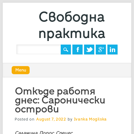
Свободна
практика
Main menu
Skip
Menu
to
content
Откъде работя
днес: Саронически
острови
Posted on
August 7, 2022
by
Ivanka Mogilska
Саламина, Порос, Спецес