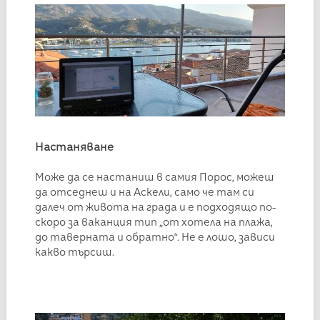
Настаняване
Може да се настаниш в самия Порос, можеш
да отседнеш и на Аскели, само че там си
далеч от живота на града и е подходящо по-
скоро за ваканция тип „от хотела на плажа,
до таверната и обратно“. Не е лошо, зависи
какво търсиш.