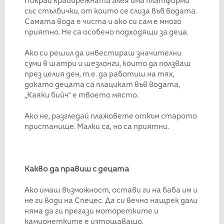
Покрай крайбрежната алея има платформи
със стълбички, от които се слиза във водата.
Самата вода е чиста и ако си сам е много
приятно. Не са особено подходящи за деца.
Ако си решил да инвестираш значителни
суми в шатри и шезлонги, които да ползваш
през целия ден, т.е. да работиш на тях,
докато децата са плацикат във водата,
„Каяки бийч“ е твоето място.
Ако не, разгледай плажовете откъм старото
пристанище. Малки са, но са приятни.
Какво да правиш с децата
Ако имаш възможност, остави ги на баба им и
не ги води на Спецес. Да си вечно нащрек дали
няма да ги прегази моторетките и
камионетките е изтощаващо.