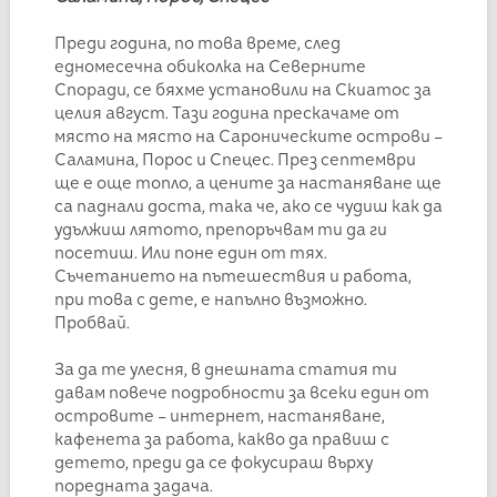
Преди година, по това време, след
едномесечна обиколка на Северните
Споради, се бяхме установили на Скиатос за
целия август. Тази година прескачаме от
място на място на Сароническите острови –
Саламина, Порос и Спецес. През септември
ще е още топло, а цените за настаняване ще
са паднали доста, така че, ако се чудиш как да
удължиш лятото, препоръчвам ти да ги
посетиш. Или поне един от тях.
Съчетанието на пътешествия и работа,
при това с дете, е напълно възможно.
Пробвай.
За да те улесня, в днешната статия ти
давам повече подробности за всеки един от
островите – интернет, настаняване,
кафенета за работа, какво да правиш с
детето, преди да се фокусираш върху
поредната задача.