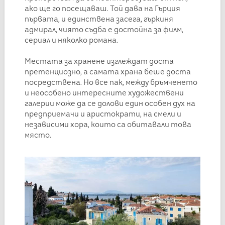
ако ще го посещаваш. Той дава на Гърция
първата, и единствена засега, гъркиня
адмирал, чиято съдба е достойна за филм,
сериал и няколко романа.
Местата за хранене изглеждат доста
претенциозно, а самата храна беше доста
посредствена. Но все пак, между бръмченето
и неособено интересните художествени
галерии може да се долови един особен дух на
предприемачи и аристократи, на смели и
независими хора, които са обитавали това
място.