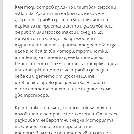
Към този остров аз лично изпитвам смесени
чувства. Достъпът на коли до него уж е
забранен. Трябва да оставиш твоята на
паркинга на пристанището и да си хванеш
ферибот или морско такси и след 15-20
минути си на Спецес. За да улеснят
туристите обаче, гърците предоставят за
наемане всякакви мотори, тротинетки,
атевета, камионетки, електромобили.
Пърпоренето и бръмченето са побъркващи, а
най-побъркващото е, че трябва да пазиш
себе си и детето от изскачащите
отвсякъде превозни средства. В града и
около старото пристанище видяхме само
два тротоара.
Крайбрежната алея, която обикаля почти
половината остров, е великолепна. От нея се
разкриват невероятни гледки. Историята
на Спецес е много интересна и ти
препоръчвам да се поинтересуваш от нея,