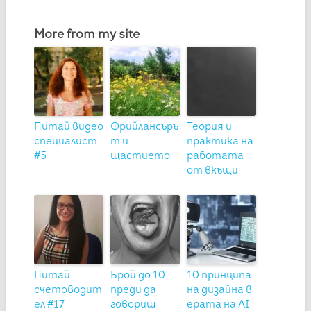
More from my site
Питай видео
Фрийлансъръ
Теория и
специалист
т и
практика на
#5
щастието
работата
от вкъщи
Питай
Брой до 10
10 принципа
счетоводит
преди да
на дизайна в
ел #17
говориш
ерата на AI