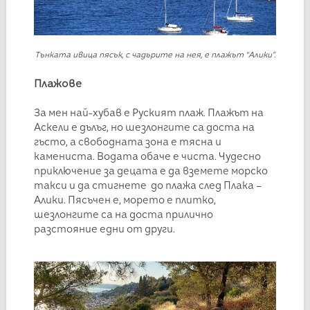
Тънката ивица пясък, с чадърите на нея, е плажът “Алики”.
Плажове
За мен най-хубав е Руският плаж. Плажът на
Аскели е дълъг, но шезлонгите са доста на
гъсто, а свободната зона е тясна и
камениста. Водата обаче е чиста. Чудесно
приключение за децата е да вземете морско
такси и да стигнете до плажа след Плака –
Алики. Пясъчен е, морето е плитко,
шезлонгите са на доста прилично
разстояние едни от други.