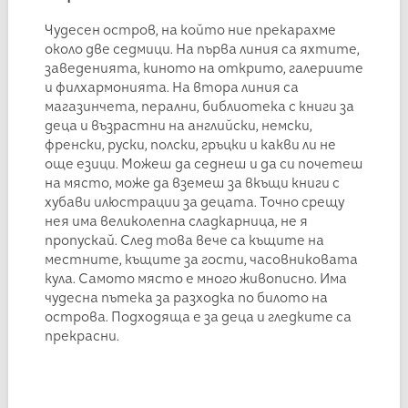
Чудесен остров, на който ние прекарахме
около две седмици. На първа линия са яхтите,
заведенията, киното на открито, галериите
и филхармонията. На втора линия са
магазинчета, перални, библиотека с книги за
деца и възрастни на английски, немски,
френски, руски, полски, гръцки и какви ли не
още езици. Можеш да седнеш и да си почетеш
на място, може да вземеш за вкъщи книги с
хубави илюстрации за децата. Точно срещу
нея има великолепна сладкарница, не я
пропускай. След това вече са къщите на
местните, къщите за гости, часовниковата
кула. Самото място е много живописно. Има
чудесна пътека за разходка по билото на
острова. Подходяща е за деца и гледките са
прекрасни.