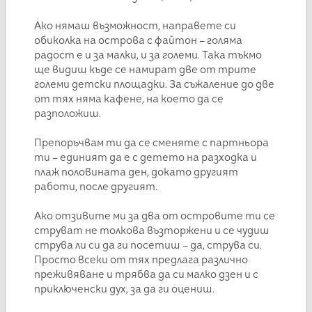
Ако нямаш възможност, направете си
обиколка на острова с файтон – голяма
радост е и за малки, и за големи. Така тъкмо
ще видиш къде се намират две от трите
големи детски площадки. За съжаление до две
от тях няма кафене, на което да се
разположиш.
Препоръчвам ти да се сменяте с партньора
ти – единият да е с детето на разходка и
плаж половината ден, докато другият
работи, после другият.
Ако отзивите ми за два от островите ти се
струват не толкова възторжени и се чудиш
струва ли си да ги посетиш – да, струва си.
Просто всеки от тях предлага различно
преживяване и трябва да си малко дзен и с
приключенски дух, за да ги оцениш.