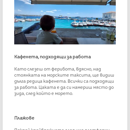
Кафенета, подходящи за работа
Като слезеш от ферибота, вдясно, над
стоянката на морските таксита, ще видиш
дълга редица кафенета. Всички са подходящи
за работа. Цаката е да си намериш място до
зида, след който е морето.
Плажове