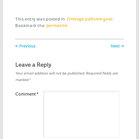
This entry was posted in
Откъде работя днес
.
Bookmark the
permalink
.
Post navigation
← Previous
Next →
Leave a Reply
Your email address will not be published.
Required fields are
marked
*
Comment
*