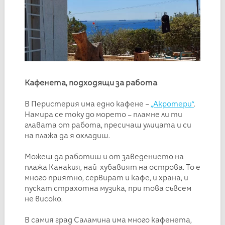
Кафенета, подходящи за работа
В Перистерия има едно кафене –
„Акротери“
.
Намира се току до морето – пламне ли ти
главата от работа, пресичаш улицата и си
на плажа да я охладиш.
Можеш да работиш и от заведението на
плажа Канакия, най-хубавият на острова. То е
много приятно, сервират и кафе, и храна, и
пускат страхотна музика, при това съвсем
не високо.
В самия град Саламина има много кафенета,