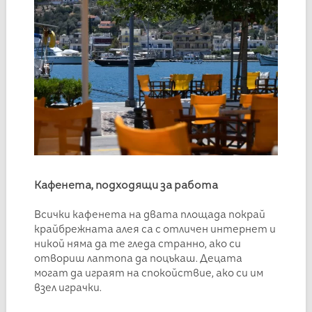
Кафенета, подходящи за работа
Всички кафенета на двата площада покрай
крайбрежната алея са с отличен интернет и
никой няма да те гледа странно, ако си
отвориш лаптопа да поцъкаш. Децата
могат да играят на спокойствие, ако си им
взел играчки.