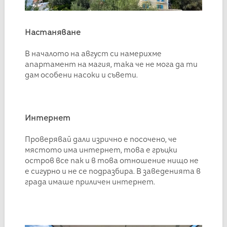
Настаняване
В началото на август си намерихме
апартамент на магия, така че не мога да ти
дам особени насоки и съвети.
Интернет
Проверявай дали изрично е посочено, че
мястото има интернет, това е гръцки
остров все пак и в това отношение нищо не
е сигурно и не се подразбира. В заведенията в
града имаше приличен интернет.