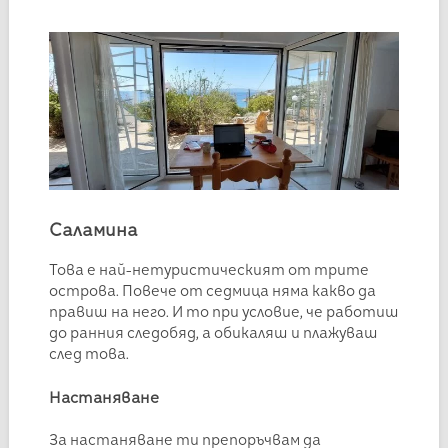
Саламина
Това е най-нетуристическият от трите
острова. Повече от седмица няма какво да
правиш на него. И то при условие, че работиш
до ранния следобяд, а обикаляш и плажуваш
след това.
Настаняване
За настаняване ти препоръчвам да