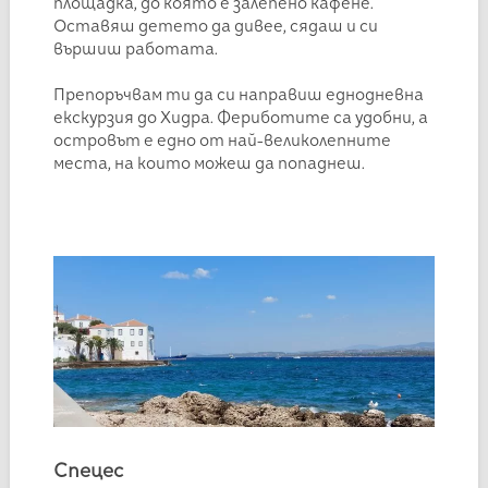
площадка, до която е залепено кафене.
Оставяш детето да дивее, сядаш и си
вършиш работата.
Препоръчвам ти да си направиш еднодневна
екскурзия до Хидра. Фериботите са удобни, а
островът е едно от най-великолепните
места, на които можеш да попаднеш.
Спецес