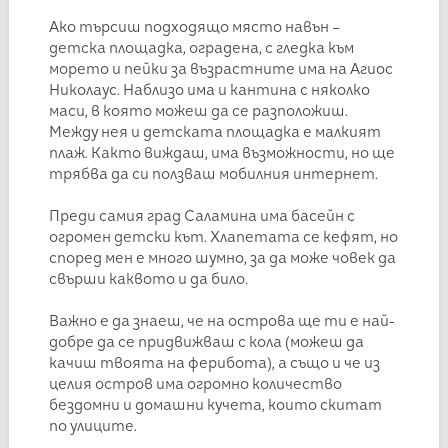
Ако търсиш подходящо място навън –
детска площадка, оградена, с гледка към
морето и пейки за възрастните има на Агиос
Николаус. Наблизо има и кантина с няколко
маси, в която можеш да се разположиш.
Между нея и детската площадка е малкият
плаж. Както виждаш, има възможности, но ще
трябва да си ползваш мобилния интернет.
Преди самия град Саламина има басейн с
огромен детски кът. Хлапетата се кефят, но
според мен е много шумно, за да може човек да
свърши каквото и да било.
Важно е да знаеш, че на острова ще ти е най-
добре да се придвижваш с кола (можеш да
качиш твоята на ферибота), а също и че из
целия остров има огромно количество
бездомни и домашни кучета, които скитат
по улиците.