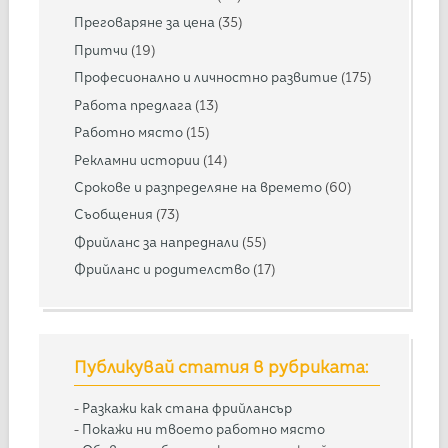
Преговаряне за цена
(35)
Притчи
(19)
Професионално и личностно развитие
(175)
Работа предлага
(13)
Работно място
(15)
Рекламни истории
(14)
Срокове и разпределяне на времето
(60)
Съобщения
(73)
Фрийланс за напреднали
(55)
Фрийланс и родителство
(17)
Публикувай статия в рубриката:
-
Разкажи как стана фрийлансър
-
Покажи ни твоето работно място