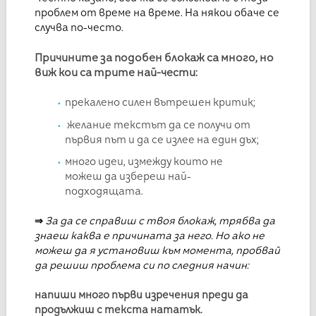
проблем от време на време. На някои обаче се
случва по-често.
Причините за подобен блокаж са много, но
виж кои са трите най-чести:
прекалено силен вътрешен критик;
желание текстът да се получи от
първия път и да се излее на един дъх;
много идеи, измежду които не
можеш да избереш най-
подходящата.
⇒
За да се справиш с твоя блокаж, трябва да
знаеш каква е причината за него. Но ако не
можеш да я установиш към момента, пробвай
да решиш проблема си по следния начин:
напиши много първи изречения преди да
продължиш с текста нататък.