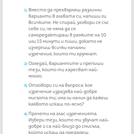
Вместо да прехвърляш различни
варианти в главата си, напиши ги.
Всичките. Не спирай, уговори се със
себе си, че няма да се
саморедактираш в рамките на 10
или 15 минути и пиши, докато не
изчерпиш всички начални
изречения, които ти хрумнат.
Огледай, вариантите и препиши
тези, които ти харесват най-
много.
Отговори си на въпроса: кое
изречение изразява най-добре
мисълта ти; има ли начин да кажеш
каквото искаш по-ясно?
Прочети на глас изреченията.
Избери тези, които ти звучат най-
добре и са най-близо до смисъла,
който искаш да предадеш.