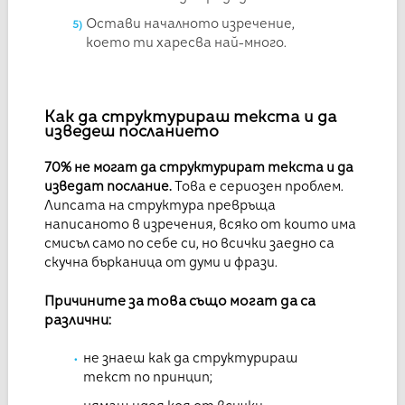
Остави началното изречение,
което ти харесва най-много.
Как да структурираш текста и да
изведеш посланието
70% не могат да структурират текста и да
изведат послание.
Това е сериозен проблем.
Липсата на структура превръща
написаното в изречения, всяко от които има
смисъл само по себе си, но всички заедно са
скучна бърканица от думи и фрази.
Причините за това също могат да са
различни:
не знаеш как да структурираш
текст по принцип;