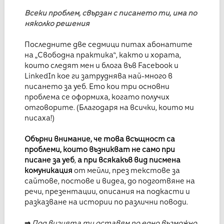
Всеки проблем, свързан с писането ти, има по
няколко решения
Последните две седмици питах абонатите
на „Свободна практика“, както и хората,
които следят мен и блога във Facebook и
LinkedIn кое ги затруднява най-много в
писането за уеб. Ето кои три основни
проблема се оформиха, когато получих
отговорите. (Благодаря на всички, които ми
писаха!)
Обърни внимание, че това всъщност са
проблеми, които възникват не само при
писане за уеб
,
а при всякакъв вид писмена
комуникация
от мейли, през текстове за
сайтове, постове и видеа, до подготвяне на
речи, презентации, описания на подкасти и
разказване на истории по различни поводи.
⇒
Под визията ти оставям по едно възможно