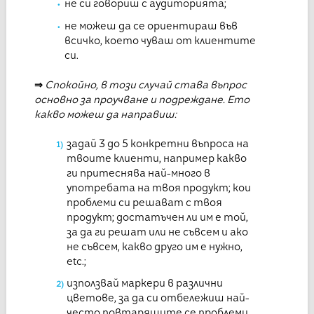
не си говориш с аудиторията;
не можеш да се ориентираш във
всичко, което чуваш от клиентите
си.
⇒
Спокойно, в този случай става въпрос
основно за проучване и подреждане. Ето
какво можеш да направиш:
задай 3 до 5 конкретни въпроса на
твоите клиенти, например какво
ги притеснява най-много в
употребата на твоя продукт; кои
проблеми си решават с твоя
продукт; достатъчен ли им е той,
за да ги решат или не съвсем и ако
не съвсем, какво друго им е нужно,
e
tc.;
използвай маркери в различни
цветове, за да си отбележиш най-
често повтарящите се проблеми