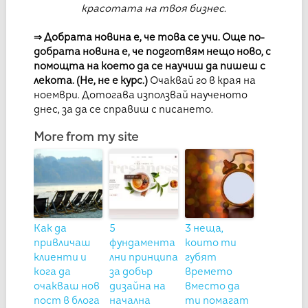
красотата на твоя бизнес.
⇒
Добрата новина е, че това се учи. Още по-
добрата новина е, че подготвям нещо ново, с
помощта на което да се научиш да пишеш с
лекота. (Не, не е курс.)
Очаквай го в края на
ноември. Дотогава използвай наученото
днес, за да се справиш с писането.
More from my site
Как да
5
3 неща,
привличаш
фундамента
които ти
клиенти и
лни принципа
губят
кога да
за добър
времето
очакваш нов
дизайна на
вместо да
пост в блога
начална
ти помагат