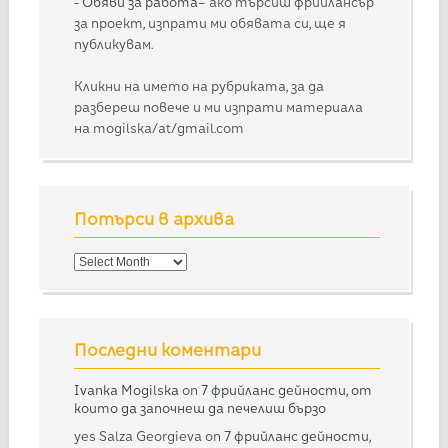
-
Обяви за работа
– ако търсиш фрийлансър
за проект, изпрати ми обявата си, ще я
публикувам.
Кликни на името на рубриката, за да
разбереш повече и ми изпрати материала
на mogilska/at/gmail.com
Потърси в архива
Потърси
в
архива
Последни коментари
Ivanka Mogilska
on
7 фрийланс дейности, от
които да започнеш да печелиш бързо
yes Salza Georgieva
on
7 фрийланс дейности,