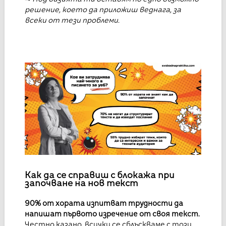
решение, което да приложиш веднага, за
всеки от тези проблеми.
Как да се справиш с блокажа при
започване на нов текст
90% от хората изпитват трудности да
напишат първото изречение от своя текст.
Честно казано, всички се сблъскваме с този