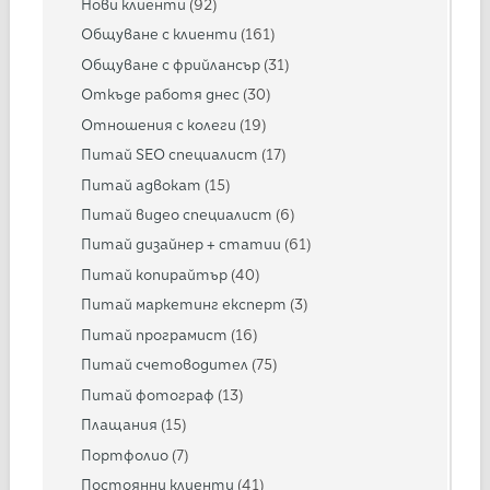
Нови клиенти
(92)
Общуване с клиенти
(161)
Общуване с фрийлансър
(31)
Откъде работя днес
(30)
Отношения с колеги
(19)
Питай SEO специалист
(17)
Питай адвокат
(15)
Питай видео специалист
(6)
Питай дизайнер + статии
(61)
Питай копирайтър
(40)
Питай маркетинг експерт
(3)
Питай програмист
(16)
Питай счетоводител
(75)
Питай фотограф
(13)
Плащания
(15)
Портфолио
(7)
Постоянни клиенти
(41)