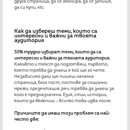
друга страница, да се абонира, да се запише,
да си купи, etc.
Как да избереш теми, които са
интересни и важни за твоята
аудитория
55% трудно избират теми, които да са
интересни и важни за тяхната аудитория.
Какъвто и текст да подготвяш, първото,
което трябва да знаеш е кой ще го чете.
Независимо дали ще пишеш начална
страница, блог пост, постове за социални
мрежи, презентация, реч, трябва да знаеш за
кого е предназначена. Език, стил, истории,
които да включиш – всичко това идва после.
Причините да имаш този проблем са най-
често две: