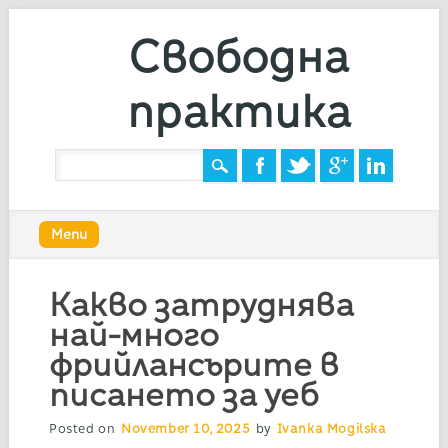
Свободна
практика
Main menu
Skip
Menu
to
content
Какво затруднява
най-много
фрийлансърите в
писането за уеб
Posted on
November 10, 2025
by
Ivanka Mogilska