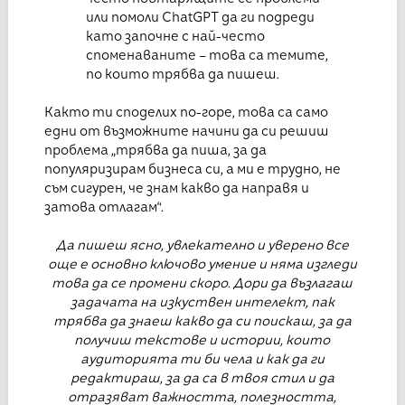
или помоли ChatGPT да ги подреди
като започне с най-често
споменаваните – това са темите,
по които трябва да пишеш.
Както ти споделих по-горе, това са само
едни от възможните начини да си решиш
проблема „трябва да пиша, за да
популяризирам бизнеса си, а ми е трудно, не
съм сигурен, че знам какво да направя и
затова отлагам“.
Да пишеш ясно, увлекателно и уверено все
още е основно ключово умение и няма изгледи
това да се промени скоро. Дори да възлагаш
задачата на изкуствен интелект, пак
трябва да знаеш какво да си поискаш, за да
получиш текстове и истории, които
аудиторията ти би чела и как да ги
редактираш, за да са в твоя стил и да
отразяват важността, полезността,