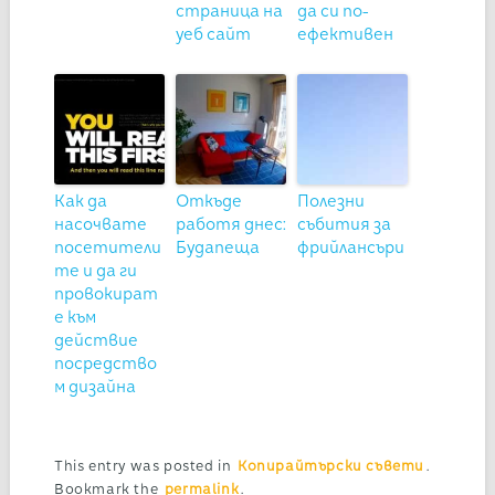
страница на
да си по-
уеб сайт
ефективен
Как да
Откъде
Полезни
насочвате
работя днес:
събития за
посетители
Будапеща
фрийлансъри
те и да ги
провокират
е към
действие
посредство
м дизайна
This entry was posted in
Копирайтърски съвети
.
Bookmark the
permalink
.