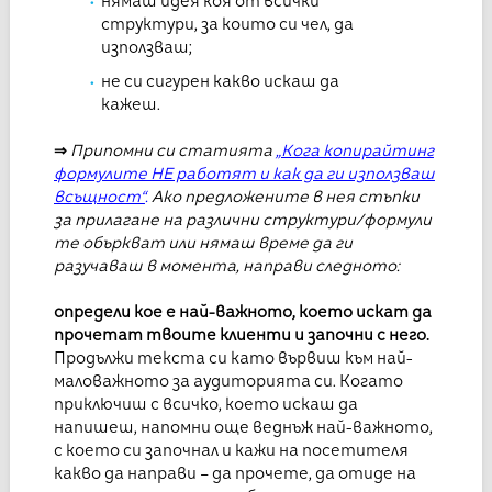
нямаш идея коя от всички
структури, за които си чел, да
използваш;
не си сигурен какво искаш да
кажеш.
⇒
Припомни си статията
„Кога копирайтинг
формулите НЕ работят и как да ги използваш
всъщност“
.
Ако предложените в нея стъпки
за прилагане на различни структури/формули
те объркват или нямаш време да ги
разучаваш в момента, направи следното:
определи кое е най-важното, което искат да
прочетат твоите клиенти и започни с него.
Продължи текста си като вървиш към най-
маловажното за аудиторията си. Когато
приключиш с всичко, което искаш да
напишеш, напомни още веднъж най-важното,
с което си започнал и кажи на посетителя
какво да направи – да прочете, да отиде на