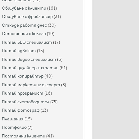
Общуване с клиенти
(161)
Общуване с фрийлансър
(31)
Откъде работя днес
(30)
Отношения с колеги
(19)
Питай SEO специалист
(17)
Питай адвокат
(15)
Питай видео специалист
(6)
Питай дизайнер + статии
(61)
Питай копирайтър
(40)
Питай маркетинг експерт
(3)
Питай програмист
(16)
Питай счетоводител
(75)
Питай фотограф
(13)
Плащания
(15)
Портфолио
(7)
Постоянни клиенти
(41)