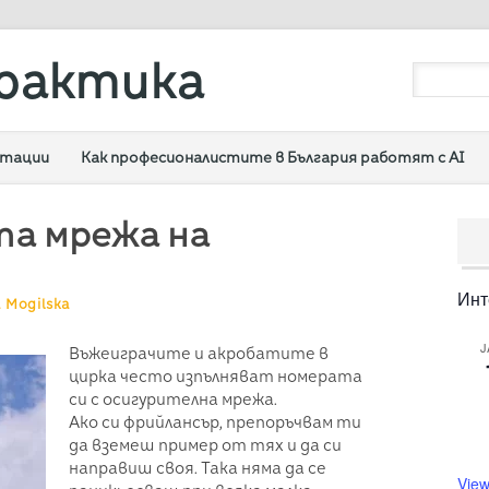
рактика
ултации
Как професионалистите в България работят с AI
а мрежа на
Инт
 Mogilska
J
Въжеиграчите и акробатите в
цирка често изпълняват номерата
си с осигурителна мрежа.
Ако си фрийлансър, препоръчвам ти
да вземеш пример от тях и да си
направиш своя. Така няма да се
View