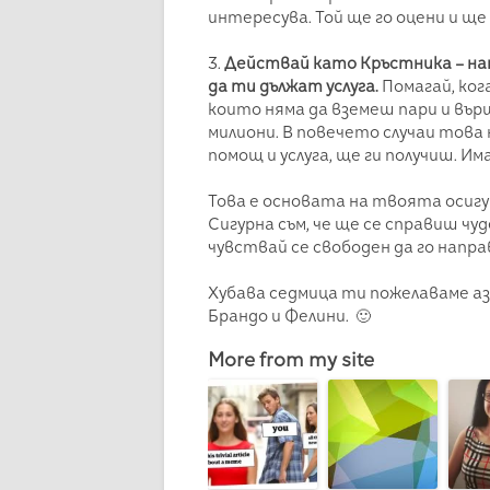
интересува. Той ще го оцени и ще
3.
Действай като Кръстника – нап
да ти дължат услуга.
Помагай, ког
които няма да вземеш пари и въ
милиони. В повечето случаи това
помощ и услуга, ще ги получиш. Им
Това е основата на твоята осигу
Сигурна съм, че ще се справиш чу
чувствай се свободен да го напр
Хубава седмица ти пожелаваме аз,
Брандо и Фелини. 🙂
More from my site