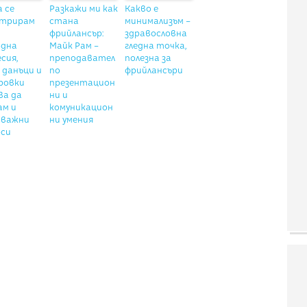
а се
Разкажи ми как
Какво е
стрирам
стана
минимализъм –
фрийлансър:
здравословна
одна
Майк Рам –
гледна точка,
сия,
преподавател
полезна за
 данъци и
по
фрийлансъри
ровки
презентацион
ва да
ни и
ам и
комуникацион
 важни
ни умения
оси