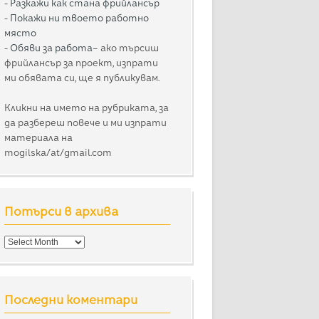
-
Разкажи как стана фрийлансър
-
Покажи ни твоето работно
място
-
Обяви за работа
– ако търсиш
фрийлансър за проект, изпрати
ми обявата си, ще я публикувам.
Кликни на името на рубриката, за
да разбереш повече и ми изпрати
материала на
mogilska/at/gmail.com
Потърси в архива
Потърси
в
архива
Последни коментари