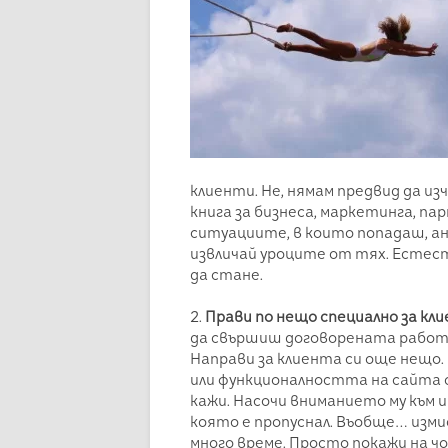
клиенти. Не, нямам предвид да из
книга за бизнеса, маркетинга, па
ситуациите, в които попадаш, а
извличай уроците от тях. Естест
да стане.
2.
Прави по нещо специално за кл
да свършиш договорената работа 
Направи за клиента си още нещо.
или функционалността на сайта с
кажи. Насочи вниманието му към 
която е пропуснал. Въобще… измис
много време. Просто покажи на ч