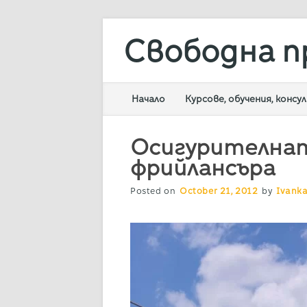
Свободна п
Main menu
Skip
Начало
Курсове, обучения, конс
to
content
Осигурителнат
фрийлансъра
Posted on
October 21, 2012
by
Ivanka