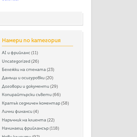
Намери по категория
AI и фрийланс
(11)
Uncategorized
(26)
Бележки на стената
(23)
Данъци и осигуровки
(20)
Договори и документи
(29)
Копирайтърски съвети
(66)
Кратък седмичен коментар
(58)
Лични финанси
(4)
Наръчник на клиента
(22)
Начинаещ фрийлансър
(118)
Нови клиенти
(92)