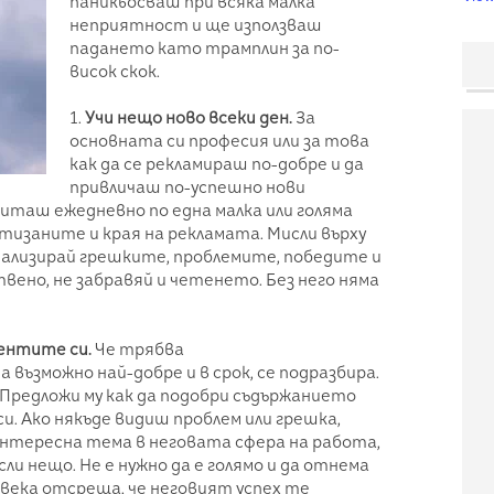
паникьосваш при всяка малка
неприятност и ще използваш
падането като трамплин за по-
висок скок.
1.
Учи нещо ново всеки ден.
За
основната си професия или за това
как да се рекламираш по-добре и да
привличаш по-успешно нови
читаш ежедневно по една малка или голяма
ртизаните и края на рекламата. Мисли върху
нализирай грешките, проблемите, победите и
вено, не забравяй и четенето. Без него няма
иентите си.
Че трябва
възможно най-добре и в срок, се подразбира.
 Предложи му как да подобри съдържанието
и. Ако някъде видиш проблем или грешка,
интересна тема в неговата сфера на работа,
ли нещо. Не е нужно да е голямо и да отнема
овека отсреща, че неговият успех те