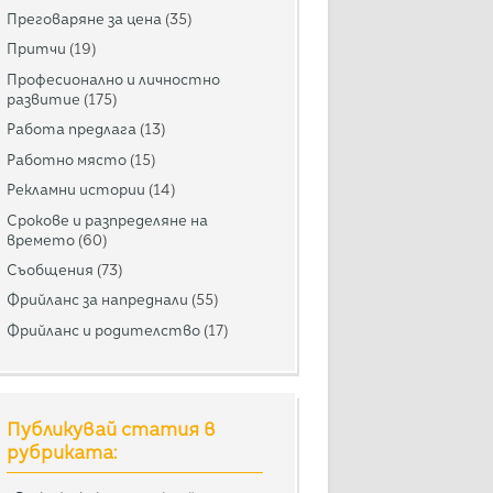
Преговаряне за цена
(35)
Притчи
(19)
Професионално и личностно
развитие
(175)
Работа предлага
(13)
Работно място
(15)
Рекламни истории
(14)
Срокове и разпределяне на
времето
(60)
Съобщения
(73)
Фрийланс за напреднали
(55)
Фрийланс и родителство
(17)
Публикувай статия в
рубриката: