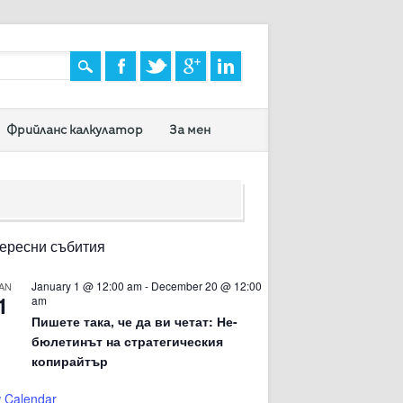
Фрийланс калкулатор
За мен
ересни събития
January 1 @ 12:00 am
-
December 20 @ 12:00
AN
1
am
Пишете така, че да ви четат: Не-
бюлетинът на стратегическия
копирайтър
 Calendar