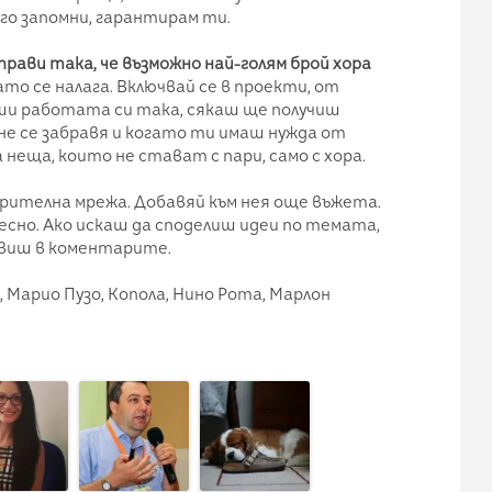
 го запомни, гарантирам ти.
рави така, че възможно най-голям брой хора
ато се налага. Включвай се в проекти, от
рши работата си така, сякаш ще получиш
 не се забравя и когато ти имаш нужда от
а неща, които не стават с пари, само с хора.
рителна мрежа. Добавяй към нея още въжета.
десно. Ако искаш да споделиш идеи по темата,
авиш в коментарите.
 Марио Пузо, Копола, Нино Рота, Марлон