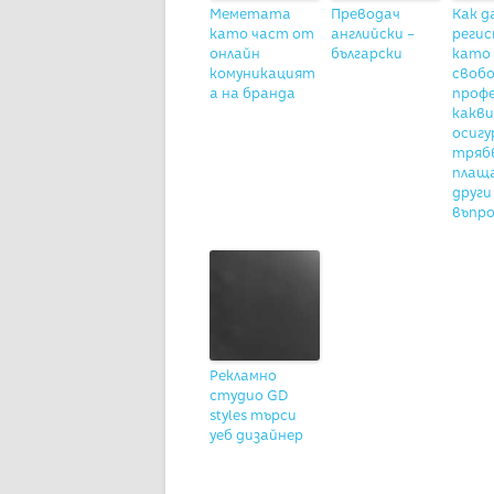
Меметата
Преводач
Как д
като част от
английски –
реги
онлайн
български
като
комуникацият
своб
а на бранда
профе
какви
осигу
тряб
плащ
други
въпр
Рекламно
студио GD
styles търси
уеб дизайнер