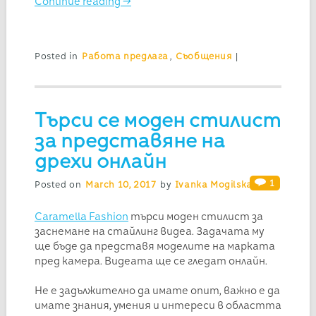
Continue reading
→
Posted in
Работа предлага
,
Съобщения
|
Търси се моден стилист
за представяне на
дрехи онлайн
1
Posted on
March 10, 2017
by
Ivanka Mogilska
Caramella Fashion
търси моден стилист за
заснемане на стайлинг видеа. Задачата му
ще бъде да представя моделите на марката
пред камера. Видеата ще се гледат онлайн.
Не е задължително да имате опит, важно е да
имате знания, умения и интереси в областта