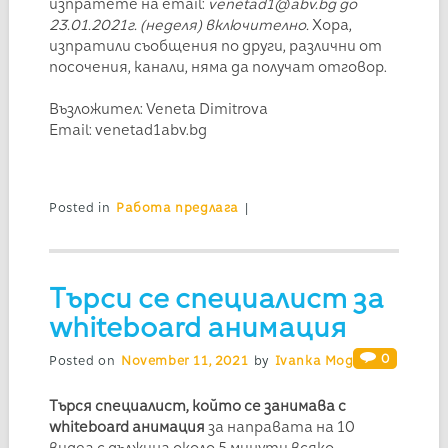
изпратете на email:
venetad1@abv.bg до
23.01.2021г. (неделя) включително.
Хора,
изпратили съобщения по други, различни от
посочения, канали, няма да получат отговор.
Възложител: Veneta Dimitrova
Email: venetad1abv.bg
Posted in
Работа предлага
|
Търси се специалист за
whiteboard анимация
0
Posted on
November 11, 2021
by
Ivanka Mogilska
Търся специалист, който се занимава с
whiteboard анимация
за направата на 10
видеа с дължина около 5 минути всяко.