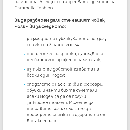
на модата. А също и да харесвате дрехите на
Caramella Fashion.
За да разберем дали сте нашият човек,
молим ви за следното:
разгледайте публикуваните по-долу
снимки на 3 наши модела;
опишете ги накратко, използвайки
необходимия професионален език;
изтъкнете дойстойнствата на
всеки един модел;
споделете с нас с какви аксесоари,
обувки и чанти бихте съчетали
всеки модел, за да се получи
завършен тоалет. Можете да
направите колаж или само да
подберете снимки на избраните от
вас аксесоари.