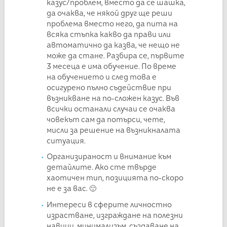
казус/проблем, вместо да се шашка,
да очаква, че някой друг ще реши
проблема вместо него, да пита на
всяка стъпка какво да прави или
автоматично да казва, че нещо не
може да стане. Разбира се, първите
3 месеца е има обучение. По време
на обучението и след това е
осигурено пълно съдействие при
възникване на по-сложен казус. Във
всички останали случаи се очаква
човекът сам да потърси, чете,
мисли за решение на възникналата
ситуация.
Организираност и внимание към
детайлите. Ако сте твърде
хаотичен тип, позицията по-скоро
не е за вас. 🙂
Интереси в сферите личностно
израстване, изграждане на полезни
навици, минимализъм, създаване на