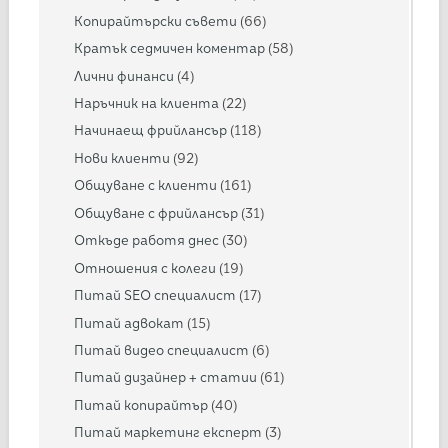
Копирайтърски съвети
(66)
Кратък седмичен коментар
(58)
Лични финанси
(4)
Наръчник на клиента
(22)
Начинаещ фрийлансър
(118)
Нови клиенти
(92)
Общуване с клиенти
(161)
Общуване с фрийлансър
(31)
Откъде работя днес
(30)
Отношения с колеги
(19)
Питай SEO специалист
(17)
Питай адвокат
(15)
Питай видео специалист
(6)
Питай дизайнер + статии
(61)
Питай копирайтър
(40)
Питай маркетинг експерт
(3)