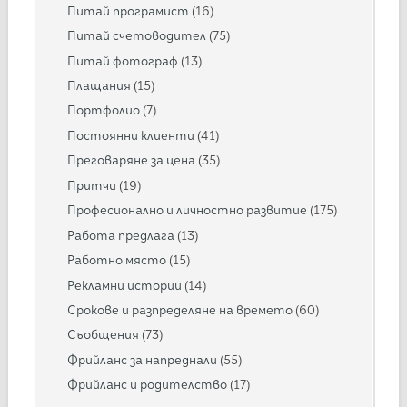
Питай програмист
(16)
Питай счетоводител
(75)
Питай фотограф
(13)
Плащания
(15)
Портфолио
(7)
Постоянни клиенти
(41)
Преговаряне за цена
(35)
Притчи
(19)
Професионално и личностно развитие
(175)
Работа предлага
(13)
Работно място
(15)
Рекламни истории
(14)
Срокове и разпределяне на времето
(60)
Съобщения
(73)
Фрийланс за напреднали
(55)
Фрийланс и родителство
(17)