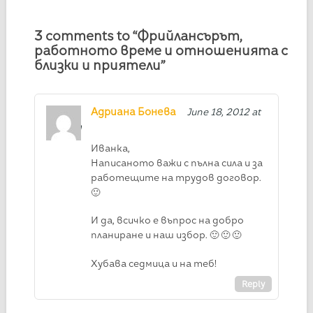
3 comments to “Фрийлансърът,
работното време и отношенията с
близки и приятели”
Адриана Бонева
June 18, 2012 at
7:14 pm
Иванка,
Написаното важи с пълна сила и за
работещите на трудов договор.
🙂
И да, всичко е въпрос на добро
планиране и наш избор. 🙂 🙂 🙂
Хубава седмица и на теб!
Reply