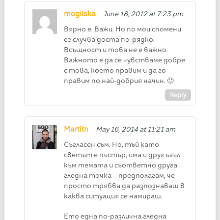
mogilska
June 18, 2012 at 7:23 pm
Вярно е. Важи. Но по мои спомени
се случва доста по-рядко.
Всъщност и това не е важно.
Важното е да се чувстваме добре
с това, което правим и да го
правим по най-добрия начин. 🙂
Reply
Martitn
May 16, 2014 at 11:21 am
Съгласен съм. Но, тъй като
светът е пъстър, има и друг ъгъл
към темата и съответно друга
гледна точка – предполагам, че
просто трябва да разпознаваш в
каква ситуация се намираш.
Ето една по-различна гледна