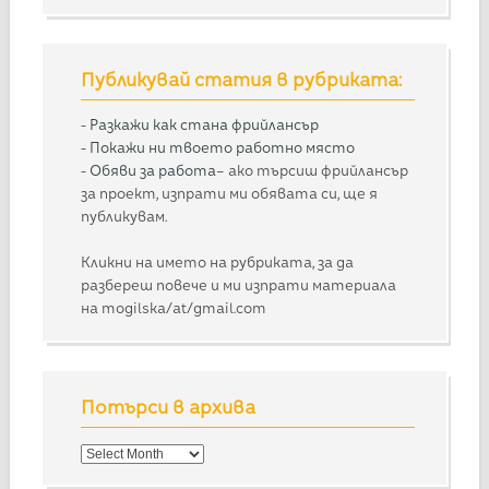
Публикувай статия в рубриката:
-
Разкажи как стана фрийлансър
-
Покажи ни твоето работно място
-
Обяви за работа
– ако търсиш фрийлансър
за проект, изпрати ми обявата си, ще я
публикувам.
Кликни на името на рубриката, за да
разбереш повече и ми изпрати материала
на mogilska/at/gmail.com
Потърси в архива
Потърси
в