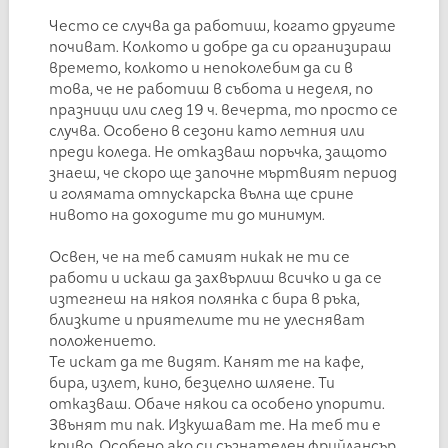
Често се случва да работиш, когато другите
почиват. Колкото и добре да си организираш
времето, колкото и непоколебим да си в
това, че не работиш в събота и неделя, по
празници или след 19 ч. вечерта, то просто се
случва. Особено в сезони като летния или
преди коледа. Не отказваш поръчка, защото
знаеш, че скоро ще започне мъртвият период
и голямата отпускарска вълна ще срине
нивото на доходите ти до минимум.
Освен, че на теб самият никак не ти се
работи и искаш да захвърлиш всичко и да се
изтегнеш на някоя полянка с бира в ръка,
близките и приятелите ти не улесняват
положението.
Те искат да те видят. Канят те на кафе,
бира, излет, кино, безцелно шляене. Ти
отказваш. Обаче някои са особено упорити.
Звънят ти пак. Изкушават те. На теб ти е
криво. Особено ако си съзнателен фрийлансър,