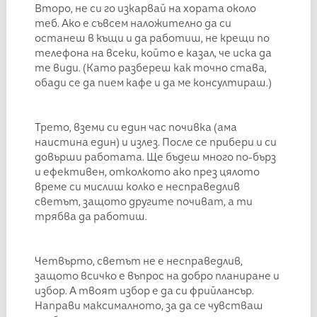
Второ, не си го изкарвай на хората около
теб. Ако е съвсем наложително да си
останеш в къщи и да работиш, не крещи по
телефона на всеки, който е казал, че иска да
те види. (Като разбереш как точно става,
обади се да пием кафе и да ме консултираш.)
Трето, вземи си един час почивка (ама
наистина един) и излез. После се прибери и си
довърши работата. Ще бъдеш много по-бърз
и ефективен, отколкото ако през цялото
време си мислиш колко е несправедлив
светът, защото другите почиват, а ти
трябва да работиш.
Четвърто, светът не е несправедлив,
защото всичко е въпрос на добро планиране и
избор. А твоят избор е да си фрийлансър.
Направи максималното, за да се чувстваш