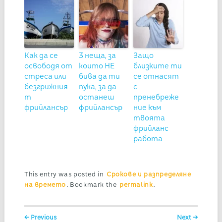
Как да се
3 неща, за
Защо
освободя от
които НЕ
близките ти
стреса или
бива да ти
се отнасят
безгрижния
пука, за да
с
т
останеш
пренебреже
фрийлансър
фрийлансър
ние към
твоята
фрийланс
работа
This entry was posted in
Срокове и разпределяне
на времето
. Bookmark the
permalink
.
Post navigation
← Previous
Next →