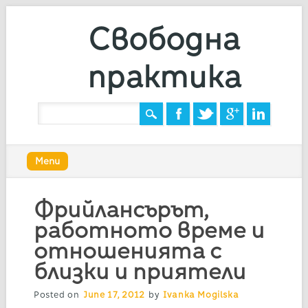
Свободна
практика
Main menu
Skip
Menu
to
content
Фрийлансърът,
работното време и
отношенията с
близки и приятели
Posted on
June 17, 2012
by
Ivanka Mogilska