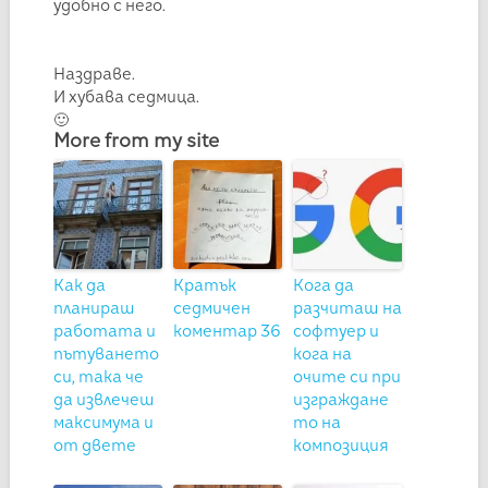
удобно с него.
Наздраве.
И хубава седмица.
🙂
More from my site
Как да
Кратък
Кога да
планираш
седмичен
разчиташ на
работата и
коментар 36
софтуер и
пътуването
кога на
си, така че
очите си при
да извлечеш
изграждане
максимума и
то на
от двете
композиция