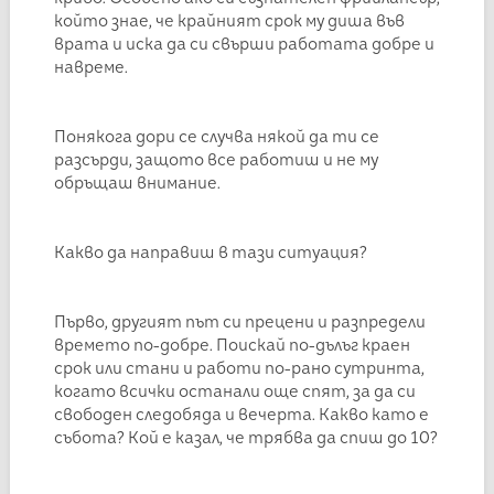
който знае, че крайният срок му диша във
врата и иска да си свърши работата добре и
навреме.
Понякога дори се случва някой да ти се
разсърди, защото все работиш и не му
обръщаш внимание.
Какво да направиш в тази ситуация?
Първо, другият път си прецени и разпредели
времето по-добре. Поискай по-дълъг краен
срок или стани и работи по-рано сутринта,
когато всички останали още спят, за да си
свободен следобяда и вечерта. Какво като е
събота? Кой е казал, че трябва да спиш до 10?