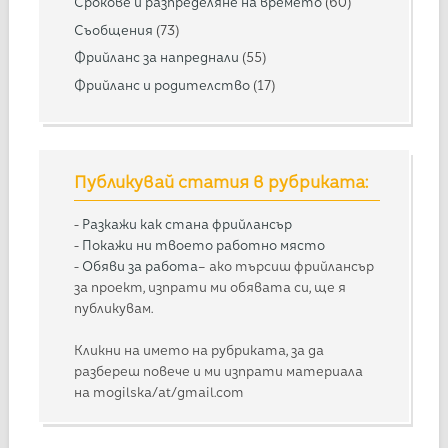
Срокове и разпределяне на времето
(60)
Съобщения
(73)
Фрийланс за напреднали
(55)
Фрийланс и родителство
(17)
Публикувай статия в рубриката:
-
Разкажи как стана фрийлансър
-
Покажи ни твоето работно място
-
Обяви за работа
– ако търсиш фрийлансър
за проект, изпрати ми обявата си, ще я
публикувам.
Кликни на името на рубриката, за да
разбереш повече и ми изпрати материала
на mogilska/at/gmail.com