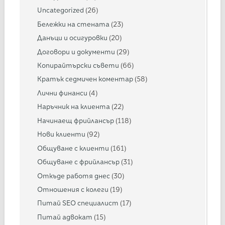
Uncategorized
(26)
Бележки на стената
(23)
Данъци и осигуровки
(20)
Договори и документи
(29)
Копирайтърски съвети
(66)
Кратък седмичен коментар
(58)
Лични финанси
(4)
Наръчник на клиента
(22)
Начинаещ фрийлансър
(118)
Нови клиенти
(92)
Общуване с клиенти
(161)
Общуване с фрийлансър
(31)
Откъде работя днес
(30)
Отношения с колеги
(19)
Питай SEO специалист
(17)
Питай адвокат
(15)