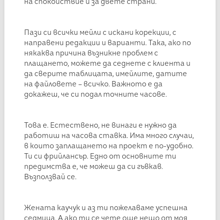
на спокойствие и за двете страни.
Пази си всички мейли с искани корекции, с
направени редакции и варианти. Така, ако по
някаква причина възникне проблем с
плащането, можете да седнете с клиента и
да сверите таблицата, имейлите, датите
на файловете – всичко. Важното е да
докажеш, че си подал точните часове.
Това е. Естествено, не винаги е нужно да
работиш на часова ставка. Има много случаи,
в които заплащането на проект е по-удобно.
Ти си фрийлансър. Едно от основните ти
предимства е, че можеш да си гъвкав.
Възползвай се.
Жената каучук и аз ти пожелаваме успешна
седмица. А ако ти се чете още нещо от моя