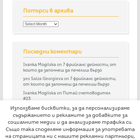
Потърси в архива
Потърси
в
архива
Последни коментари
Ivanka Mogilska
on
7 фрийланс дейности, от
които да започнеш да печелиш бързо
yes Salza Georgieva
on
7 фрийланс дейности,
от които да започнеш да печелиш бързо
Ivanka Mogilska
on
Питай счетоводител
#23
Дарина
on
Питай счетоводител #23
Използваме бисквитки, за да персонализираме
съдържанието и рекламите за добавките за
Ivanka Mogilska
on
Питай счетоводител
#28
социалните медии и да анализираме трафика си.
Също така споделяме информация за употребата
на страницата ни с нашите рекламни партньори,