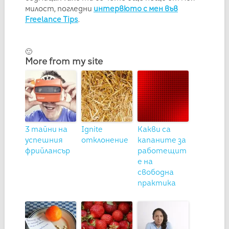
милост, погледни
интервюто с мен във
Freelance Tips
.
🙂
More from my site
3 тайни на
Ignite
Какви са
успешния
отклонение
капаните за
фрийлансър
работещит
е на
свободна
практика