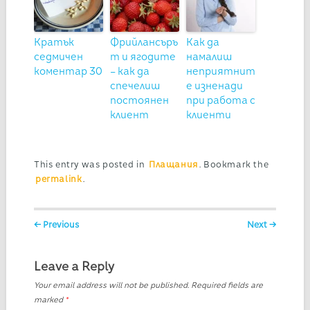
Кратък
Фрийлансъръ
Как да
седмичен
т и ягодите
намалиш
коментар 30
– как да
неприятнит
спечелиш
е изненади
постоянен
при работа с
клиент
клиенти
This entry was posted in
Плащания
. Bookmark the
permalink
.
Post navigation
← Previous
Next →
Leave a Reply
Your email address will not be published.
Required fields are
marked
*