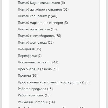
Питай видео специалист
(6)
Питай дизайнер + статии
(61)
Питай копирайтър
(40)
Питай маркетинг експерт
(3)
Питай програмист
(16)
Питай счетоводител
(75)
Питай фотограф
(13)
Плащания
(15)
Портфолио
(7)
Постоянни клиенти
(41)
Преговаряне за цена
(35)
Притчи
(19)
Професионално и личностно развитие
(175)
Работа предлага
(13)
Работно място
(15)
Рекламни истории
(14)