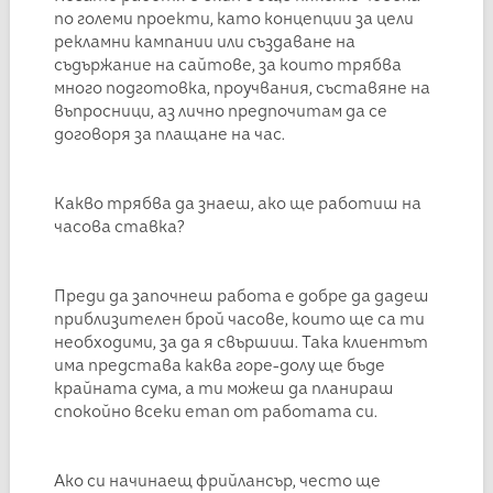
по големи проекти, като концепции за цели
рекламни кампании или създаване на
съдържание на сайтове, за които трябва
много подготовка, проучвания, съставяне на
въпросници, аз лично предпочитам да се
договоря за плащане на час.
Какво трябва да знаеш, ако ще работиш на
часова ставка?
Преди да започнеш работа е добре да дадеш
приблизителен брой часове, които ще са ти
необходими, за да я свършиш. Така клиентът
има представа каква горе-долу ще бъде
крайната сума, а ти можеш да планираш
спокойно всеки етап от работата си.
Ако си начинаещ фрийлансър, често ще