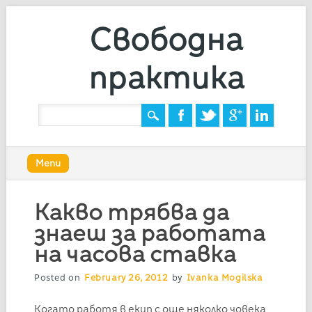
Свободна
практика
Main menu
Skip
Menu
to
content
Какво трябва да
знаеш за работата
на часова ставка
Posted on
February 26, 2012
by
Ivanka Mogilska
Когато работя в екип с още няколко човека