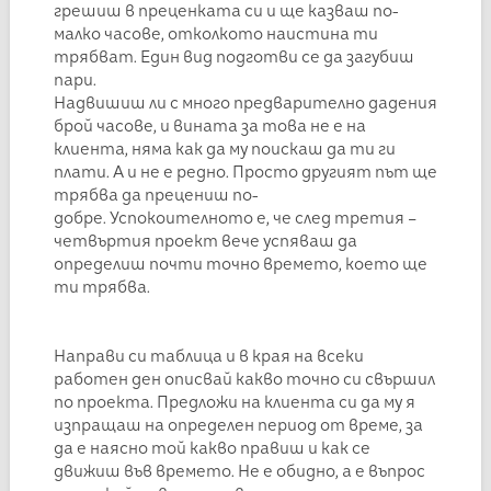
грешиш в преценката си и ще казваш по-
малко часове, отколкото наистина ти
трябват. Един вид подготви се да загубиш
пари.
Надвишиш ли с много предварително дадения
брой часове, и вината за това не е на
клиента, няма как да му поискаш да ти ги
плати. А и не е редно. Просто другият път ще
трябва да прецениш по-
добре. Успокоителното е, че след третия –
четвъртия проект вече успяваш да
определиш почти точно времето, което ще
ти трябва.
Направи си таблица и в края на всеки
работен ден описвай какво точно си свършил
по проекта. Предложи на клиента си да му я
изпращаш на определен период от време, за
да е наясно той какво правиш и как се
движиш във времето. Не е обидно, а е въпрос