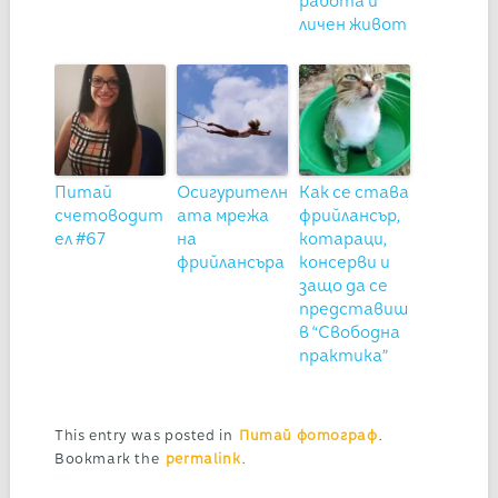
работа и
личен живот
Питай
Осигурителн
Как се става
счетоводит
ата мрежа
фрийлансър,
ел #67
на
котараци,
фрийлансъра
консерви и
защо да се
представиш
в “Свободна
практика”
This entry was posted in
Питай фотограф
.
Bookmark the
permalink
.