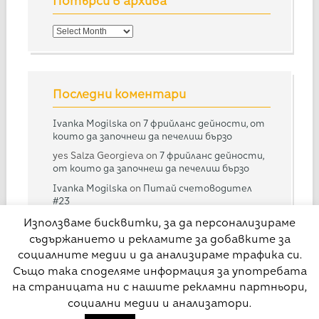
Потърси в архива
Потърси
в
архива
Последни коментари
Ivanka Mogilska
on
7 фрийланс дейности, от
които да започнеш да печелиш бързо
yes Salza Georgieva
on
7 фрийланс дейности,
от които да започнеш да печелиш бързо
Ivanka Mogilska
on
Питай счетоводител
#23
Дарина
on
Питай счетоводител #23
Използваме бисквитки, за да персонализираме
съдържанието и рекламите за добавките за
Ivanka Mogilska
on
Питай счетоводител
#28
социалните медии и да анализираме трафика си.
Също така споделяме информация за употребата
на страницата ни с нашите рекламни партньори,
социални медии и анализатори.
© Свободна практика