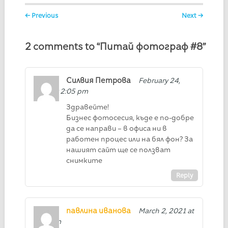
Post navigation
← Previous
Next →
2 comments to “Питай фотограф #8”
Силвия Петрова
February 24,
2021 at 2:05 pm
Здравейте!
Бизнес фотосесия, къде е по-добре
да се направи – в офиса ни в
работен процес или на бял фон? За
нашият сайт ще се ползват
снимките
Reply
павлина иванова
March 2, 2021 at
8:43 pm