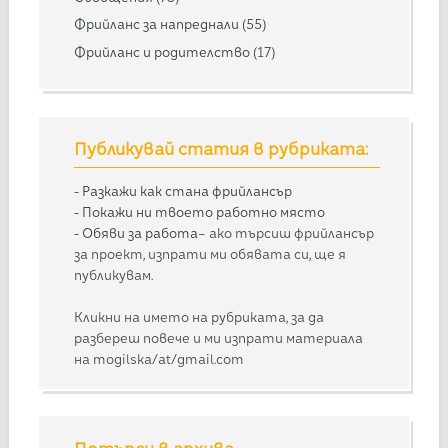
Фрийланс за напреднали
(55)
Фрийланс и родителство
(17)
Публикувай статия в рубриката:
-
Разкажи как стана фрийлансър
-
Покажи ни твоето работно място
-
Обяви за работа
– ако търсиш фрийлансър
за проект, изпрати ми обявата си, ще я
публикувам.
Кликни на името на рубриката, за да
разбереш повече и ми изпрати материала
на mogilska/at/gmail.com