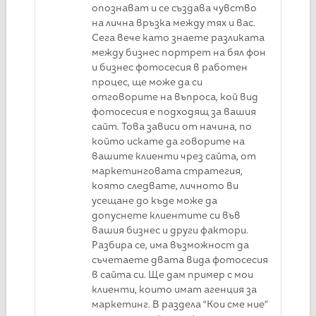
опознават и се създава чувство
на лична връзка между тях и вас.
Сега вече като знаете разликата
между бизнес портрет на бял фон
и бизнес фотосесия в работен
процес, ще може да си
отговорите на въпроса, кой вид
фотосесия е подходящ за вашия
сайт. Това зависи от начина, по
който искате да говорите на
вашите клиенти чрез сайта, от
маркетинговата стратегия,
която следвате, личното ви
усещане до къде може да
допуснете клиентите си във
вашия бизнес и други фактори.
Разбира се, има възможност да
съчетаете двата вида фотосесия
в сайта си. Ще дам пример с мои
клиенти, които имат агенция за
маркетинг. В раздела “Кои сме ние”