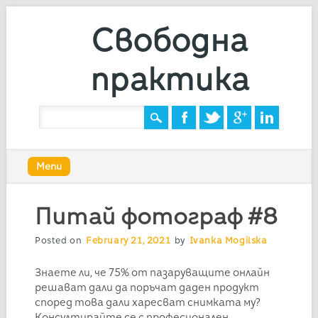
Свободна
практика
Main menu
Skip
Menu
to
content
Питай фотограф #8
Posted on
February 21, 2021
by
Ivanka Mogilska
Знаете ли, че 75% от пазаруващите онлайн
решават дали да поръчат даден продукт
според това дали харесват снимката му?
Консултирайте се с професионален