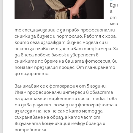
Едн
а
от
мои
те специализации е да правя професионални
снимки за бизнес и портфолио. Работя с хора,
които сега изграждат бизнес модела си и
често за първи път застават пред камера. За
да внеса повече блясък и увереност в
снимките по време на вашата фотосесия, ви
помагам през целия процес. От планирането
до позирането.
Занимавам се с фотография от 5 години.
Имам професионални интереси в областта
на дигиталния маркетинг и social media. Това
ми дава различен поглед над фотографията и
аз гледам на нея не само като метод за
съхраняване на образ, а като част от
визуалната комуникация между бранда и
потребителя.