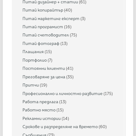
Питай дизайнер + статии
(61)
Питай копирайтър
(40)
Питай маркетинг експерт
(3)
Питай програмист
(16)
Питай счетоводител
(75)
Питай фотограф
(13)
Плащания
(15)
Портфолио
(7)
Постоянни клиенти
(41)
Преговаряне за цена
(35)
Притчи
(19)
Професионално и личностно развитие
(175)
Работа предлага
(13)
Работно място
(15)
Рекламни истории
(14)
Срокове и разпределяне на времето
(60)
Съобщения
(73)