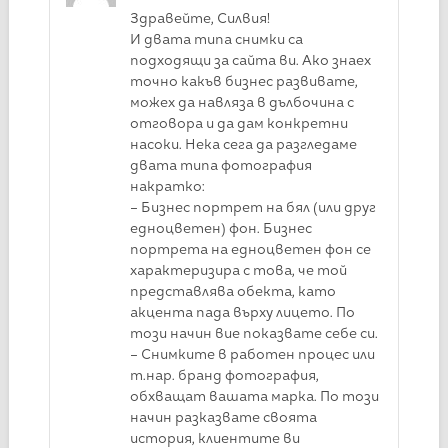
Здравейте, Силвия!
И двата типа снимки са
подходящи за сайта ви. Ако знаех
точно какъв бизнес развивате,
можех да навляза в дълбочина с
отговора и да дам конкретни
насоки. Нека сега да разгледаме
двата типа фотография
накратко:
– Бизнес портрет на бял (или друг
едноцветен) фон. Бизнес
портрета на едноцветен фон се
характеризира с това, че той
представлява обекта, като
акцента пада върху лицето. По
този начин вие показвате себе си.
– Снимките в работен процес или
т.нар. бранд фотография,
обхващат вашата марка. По този
начин разказвате своята
история, клиентите ви