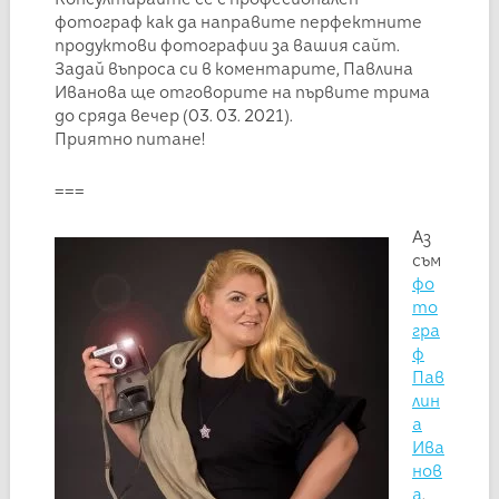
фотограф как да направите перфектните
продуктови фотографии за вашия сайт.
Задай въпроса си в коментарите, Павлина
Иванова ще отговорите на първите трима
до сряда вечер (03. 03. 2021).
Приятно питане!
===
Аз
съм
фо
то
гра
ф
Пав
лин
а
Ива
нов
а
.