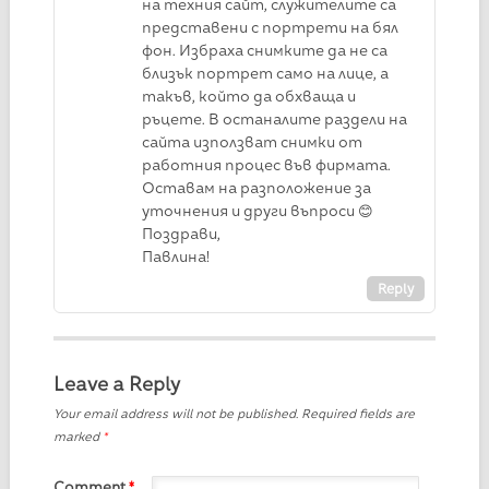
на техния сайт, служителите са
представени с портрети на бял
фон. Избраха снимките да не са
близък портрет само на лице, а
такъв, който да обхваща и
ръцете. В останалите раздели на
сайта използват снимки от
работния процес във фирмата.
Оставам на разположение за
уточнения и други въпроси 😊
Поздрави,
Павлина!
Reply
Leave a Reply
Your email address will not be published.
Required fields are
marked
*
Comment
*