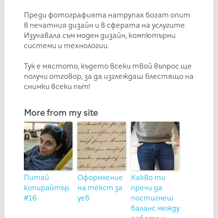
Преди фотографията натрупах богат опит
в печатния дизайн и в сферата на услугите.
Изучавала съм моден дизайн, компютърни
системи и технологии.
Тук е мястото, където всеки твой въпрос ще
получи отговор, за да изглеждаш блестящо на
снимки всеки път!
More from my site
Питай
Оформление
Какво ти
копирайтър
на текст за
пречи да
#16
уеб
постигнеш
баланс между