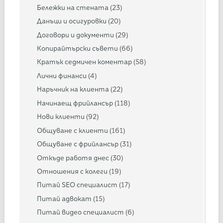
Бележки на стената
(23)
Данъци и осигуровки
(20)
Договори и документи
(29)
Копирайтърски съвети
(66)
Кратък седмичен коментар
(58)
Лични финанси
(4)
Наръчник на клиента
(22)
Начинаещ фрийлансър
(118)
Нови клиенти
(92)
Общуване с клиенти
(161)
Общуване с фрийлансър
(31)
Откъде работя днес
(30)
Отношения с колеги
(19)
Питай SEO специалист
(17)
Питай адвокат
(15)
Питай видео специалист
(6)