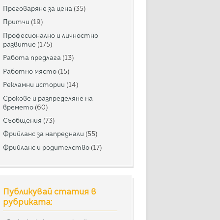
Преговаряне за цена
(35)
Притчи
(19)
Професионално и личностно
развитие
(175)
Работа предлага
(13)
Работно място
(15)
Рекламни истории
(14)
Срокове и разпределяне на
времето
(60)
Съобщения
(73)
Фрийланс за напреднали
(55)
Фрийланс и родителство
(17)
Публикувай статия в
рубриката: