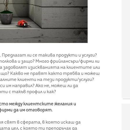
. Предлагат ли се такива продукти и услуги?
 толкова и защо? Много фрийлансъри/фирми ли
 да задоволят изискванията на клиентите или
защо? Какво не правят както трябва и можеш
реалните клиенти на тези продукти/услуги?
си им направил? Ако не, можеш ли да
ти с такъв профил и как?
ясто между клиентските желания и
фирми да им отговорят.
ия свят в сферата, в която искаш да
щата цел, с която ти препоръчах да