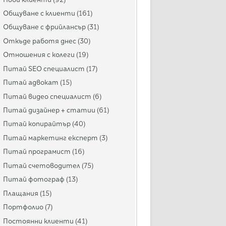
Общуване с клиенти
(161)
Общуване с фрийлансър
(31)
Откъде работя днес
(30)
Отношения с колеги
(19)
Питай SEO специалист
(17)
Питай адвокат
(15)
Питай видео специалист
(6)
Питай дизайнер + статии
(61)
Питай копирайтър
(40)
Питай маркетинг експерт
(3)
Питай програмист
(16)
Питай счетоводител
(75)
Питай фотограф
(13)
Плащания
(15)
Портфолио
(7)
Постоянни клиенти
(41)