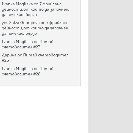
Ivanka Mogilska
on
7 фрийланс
дейности, от които да започнеш
да печелиш бързо
yes Salza Georgieva
on
7 фрийланс
дейности, от които да започнеш
да печелиш бързо
Ivanka Mogilska
on
Питай
счетоводител #23
Дарина
on
Питай счетоводител
#23
Ivanka Mogilska
on
Питай
счетоводител #28