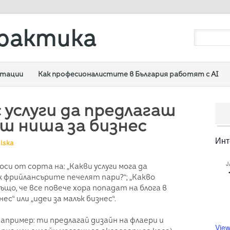
рактика
ултации
Как професионалистите в България работят с AI
 услуги да предлагаш
иш ниша за бизнес
Инт
lska
J
си от сорта на: „Какви услуги мога да
к фрийлансърите печелят пари?“; „Какво
що, че все повече хора попадат на блога в
с“ или „идеи за малък бизнес“.
апример: ти предлагай дизайн на флаери и
View