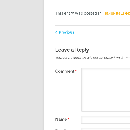
This entry was posted in
Начинаещ фр
Post navigation
← Previous
Leave a Reply
Your email address will not be published.
Requi
Comment
*
Name
*