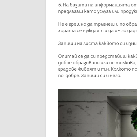
5.
На базата на информацията от то
предлагаш като услуга или проду
Не е грешно да тръгнеш и по обр
хората се нуждаят и да им го дад
Запиши на листа каквото си изми
Опитай се да си представиш какви
добре образовани или не толкова; 
градове живеят и т.н. Колкото п
по-добре. Запиши си и него.