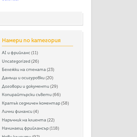
Намери по категория
AI и фрийланс
(11)
Uncategorized
(26)
Бележки на стената
(23)
Данъци и осигуровки
(20)
Договори и документи
(29)
Копирайтърски съвети
(66)
Кратък седмичен коментар
(58)
Лични финанси
(4)
Наръчник на клиента
(22)
Начинаещ фрийлансър
(118)
Нови клиенти
(92)