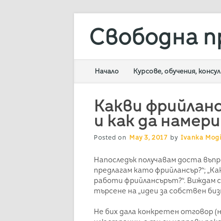
Свободна п
Main menu
Skip
Начало
Курсове, обучения, конс
to
content
Какви фрийланс
и как да намер
Posted on
May 3, 2017
by
Ivanka Mogi
Напоследък получавам доста въпро
предлагам като фрийлансър?“; „Ка
работи фрийлансърът?“. Виждам съ
търсене на „идеи за собствен бизне
Не бих дала конкретен отговор (н