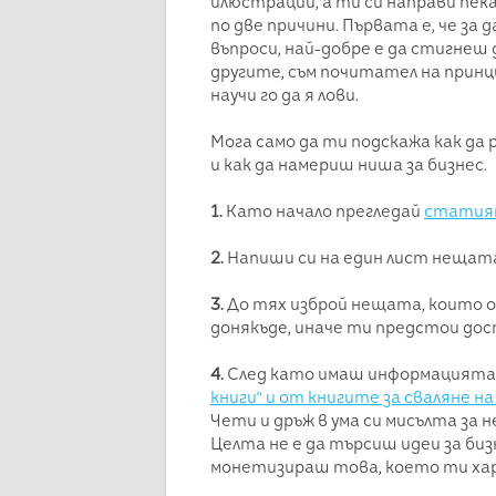
илюстрации, а ти си направи пекар
по две причини. Първата е, че за
въпроси, най-добре е да стигнеш до
другите, съм почитател на принцип
научи го да я лови.
Мога само да ти подскажа как да 
и как да намериш ниша за бизнес.
1.
Като начало прегледай
статията
2.
Напиши си на един лист нещата
3.
До тях изброй нещата, които о
донякъде, иначе ти предстои дост
4.
След като имаш информацията о
книги“ и от книгите за сваляне на
Чети и дръж в ума си мисълта за
Целта не е да търсиш идеи за биз
монетизираш това, което ти хар