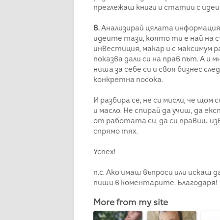
преглежаш книги и статии с идеи 
8.
Анализирай цялата информация,
идеите тази, която ти е най на с
инвестиция, макар и с максимум 
показва дали си на прав път. А и
ниша за себе си и своя бизнес сле
конкретна посока.
И разбира се, не си мисли, че що
и масло. Не спирай да учиш, да 
от работата си, да си правиш и
спрямо тях.
Успех!
п.с. Ако имаш въпроси или искаш 
пиши в коментарите. Благодаря!
More from my site