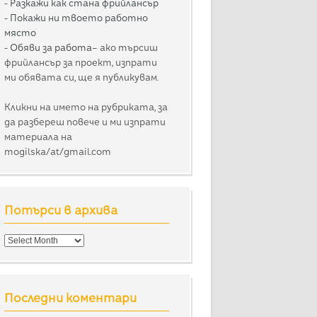
-
Разкажи как стана фрийлансър
-
Покажи ни твоето работно
място
-
Обяви за работа
– ако търсиш
фрийлансър за проект, изпрати
ми обявата си, ще я публикувам.
Кликни на името на рубриката, за
да разбереш повече и ми изпрати
материала на
mogilska/at/gmail.com
Потърси в архива
Потърси
в
архива
Последни коментари