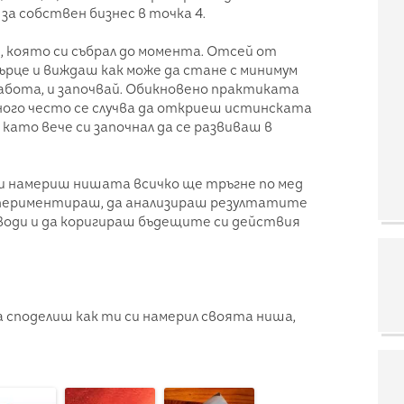
за собствен бизнес в точка 4.
 която си събрал до момента. Отсей от
ърце и виждаш как може да стане с минимум
работа, и започвай. Обикновено практиката
 много често се случва да откриеш истинската
д като вече си започнал да се развиваш в
м си намериш нишата всичко ще тръгне по мед
експериментираш, да анализираш резултатите
зводи и да коригираш бъдещите си действия
да споделиш как ти си намерил своята ниша,