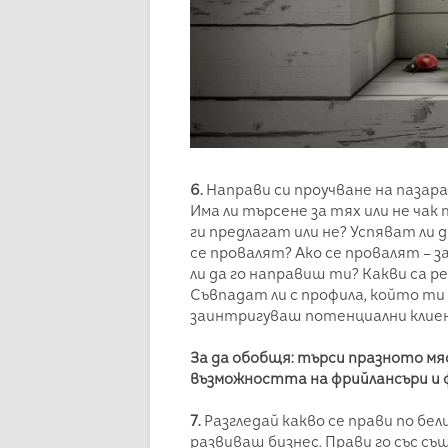
6.
Направи си проучване на пазара
Има ли търсене за тях или не чак
ги предлагат или не? Успяват ли
се провалят? Ако се провалят – 
ли да го направиш ти? Какви са 
Съвпадат ли с профила, който ти 
заинтригуваш потенциални клиен
За да обобщя: търси празното м
възможността на фрийлансъри и 
7.
Разгледай какво се прави по бел
развиваш бизнес. Прави го със съ