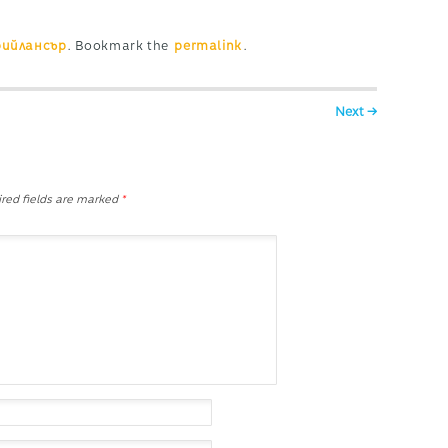
ийлансър
. Bookmark the
permalink
.
Next →
red fields are marked
*