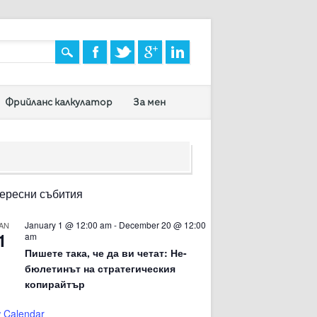
Фрийланс калкулатор
За мен
ересни събития
January 1 @ 12:00 am
-
December 20 @ 12:00
AN
1
am
Пишете така, че да ви четат: Не-
бюлетинът на стратегическия
копирайтър
 Calendar