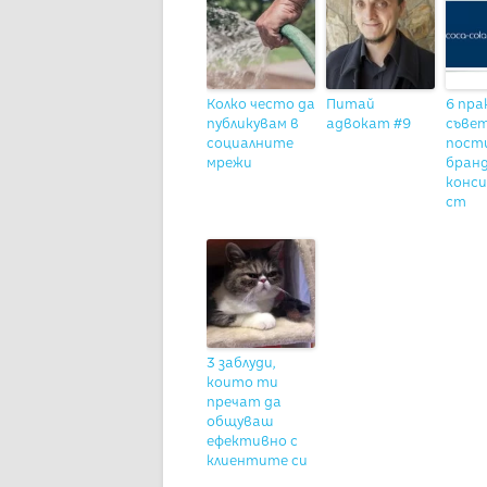
Колко често да
Питай
6 пр
публикувам в
адвокат #9
съвет
социалните
пости
мрежи
бран
конс
ст
3 заблуди,
които ти
пречат да
общуваш
ефективно с
клиентите си