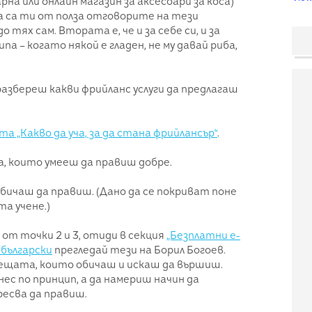
на или онлайн магазин за аксесоари за коса)
 да са ти от полза отговорите на тези
 тях сам. Втората е, че и за себе си, и за
а – когато някой е гладен, не му давай риба,
разбереш какви фрийланс услуги да предлагаш
 „Какво да уча, за да стана фрийлансър“
.
, които умееш да правиш добре.
бичаш да правиш. (Дано да се покриват поне
а учене.)
т точки 2 и 3, отиди в секция
„Безплатни е-
 български
прегледай тези на Борил Богоев.
 нещата, които обичаш и искаш да вършиш.
нес по принцип, а да намериш начин да
есва да правиш.