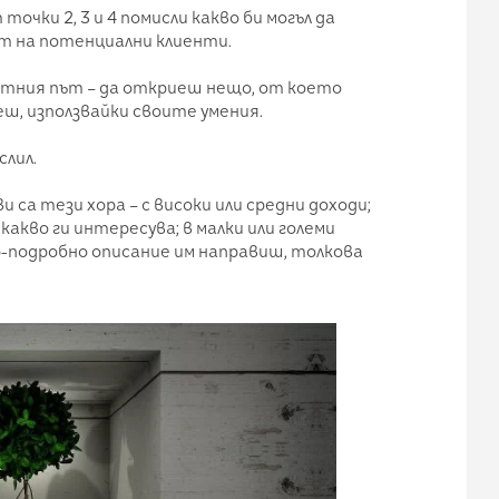
чки 2, 3 и 4 помисли какво би могъл да
кт на потенциални клиенти.
атния път – да откриеш нещо, от което
еш, използвайки своите умения.
слил.
 са тези хора – с високи или средни доходи;
какво ги интересува; в малки или големи
о-подробно описание им направиш, толкова