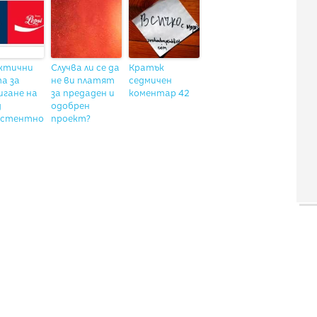
актични
Случва ли се да
Кратък
а за
не ви платят
седмичен
гане на
за предаден и
коментар 42
д
одобрен
истентно
проект?