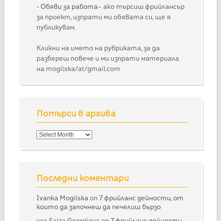
-
Обяви за работа
– ако търсиш фрийлансър
за проект, изпрати ми обявата си, ще я
публикувам.
Кликни на името на рубриката, за да
разбереш повече и ми изпрати материала
на mogilska/at/gmail.com
Потърси в архива
Потърси
в
архива
Последни коментари
Ivanka Mogilska
on
7 фрийланс дейности, от
които да започнеш да печелиш бързо
yes Salza Georgieva
on
7 фрийланс дейности,