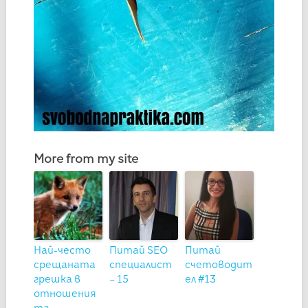
More from my site
Най-често
Питай SEO
Питай
срещаната
специалист
счетоводит
грешка в
– 15
ел #13
отношения