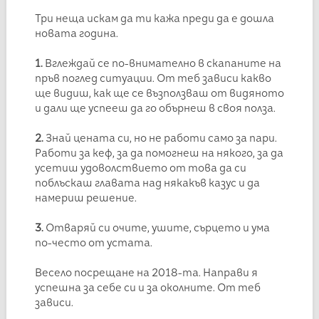
Три неща искам да ти кажа преди да е дошла
новата година.
1.
Вглеждай се по-внимателно в скапаните на
пръв поглед ситуации. От теб зависи какво
ще видиш, как ще се възползваш от видяното
и дали ще успееш да го обърнеш в своя полза.
2.
Знай цената си, но не работи само за пари.
Работи за кеф, за да помогнеш на някого, за да
усетиш удоволствието от това да си
поблъскаш главата над някакъв казус и да
намериш решение.
3.
Отваряй си очите, ушите, сърцето и ума
по-често от устата.
Весело посрещане на 2018-та. Направи я
успешна за себе си и за околните. От теб
зависи.