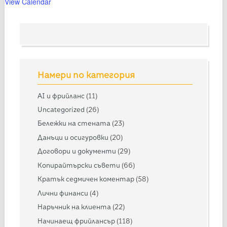
View Calendar
Намери по категория
AI и фрийланс
(11)
Uncategorized
(26)
Бележки на стената
(23)
Данъци и осигуровки
(20)
Договори и документи
(29)
Копирайтърски съвети
(66)
Кратък седмичен коментар
(58)
Лични финанси
(4)
Наръчник на клиента
(22)
Начинаещ фрийлансър
(118)