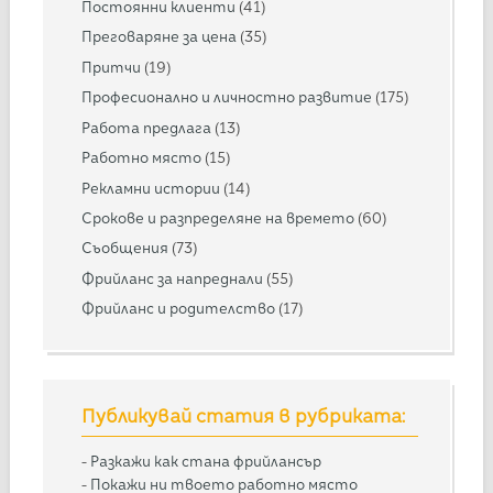
Постоянни клиенти
(41)
Преговаряне за цена
(35)
Притчи
(19)
Професионално и личностно развитие
(175)
Работа предлага
(13)
Работно място
(15)
Рекламни истории
(14)
Срокове и разпределяне на времето
(60)
Съобщения
(73)
Фрийланс за напреднали
(55)
Фрийланс и родителство
(17)
Публикувай статия в рубриката:
-
Разкажи как стана фрийлансър
-
Покажи ни твоето работно място