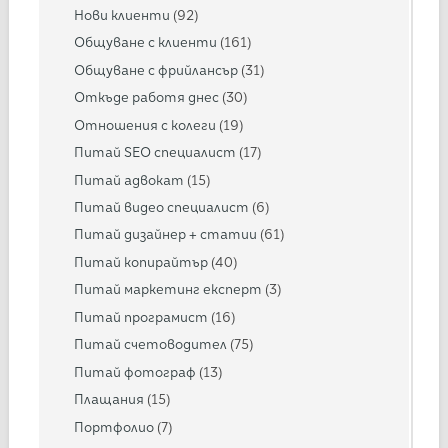
Нови клиенти
(92)
Общуване с клиенти
(161)
Общуване с фрийлансър
(31)
Откъде работя днес
(30)
Отношения с колеги
(19)
Питай SEO специалист
(17)
Питай адвокат
(15)
Питай видео специалист
(6)
Питай дизайнер + статии
(61)
Питай копирайтър
(40)
Питай маркетинг експерт
(3)
Питай програмист
(16)
Питай счетоводител
(75)
Питай фотограф
(13)
Плащания
(15)
Портфолио
(7)