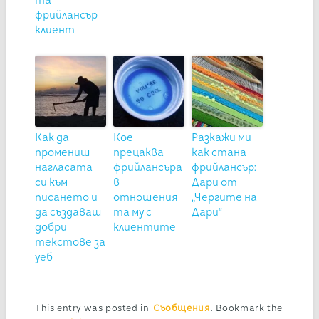
та
фрийлансър –
клиент
Как да
Кое
Разкажи ми
промениш
прецаква
как стана
нагласата
фрийлансъра
фрийлансър:
си към
в
Дари от
писането и
отношения
„Чергите на
да създаваш
та му с
Дари“
добри
клиентите
текстове за
уеб
This entry was posted in
Съобщения
. Bookmark the