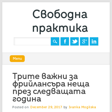
Свободна
практика
Main menu
Skip
Menu
to
content
Трите важни за
фрийлансъра неща
през следващата
година
Posted on
December 29, 2017
by
Ivanka Mogilska