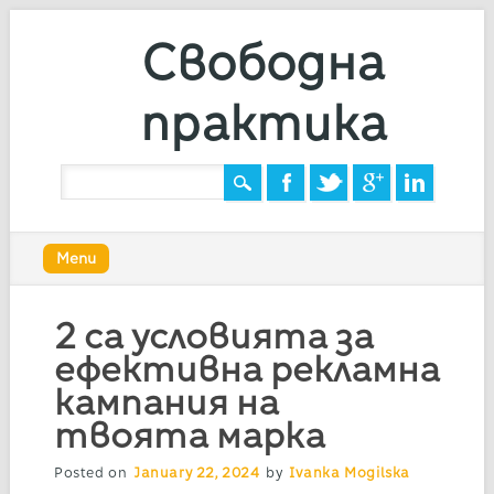
Свободна
практика
Main menu
Skip
Menu
to
content
2 са условията за
ефективна рекламна
кампания на
твоята марка
Posted on
January 22, 2024
by
Ivanka Mogilska