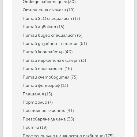
Откъде работя днес
(30)
Отношения с колеги
(19)
Питай SEO специалист
(17)
Питай адвокат
(15)
Питай видео специалист
(6)
Питай дизайнер + статии
(61)
Питай копирайтър
(40)
Питай маркетинг експерт
(3)
Питай програмист
(16)
Питай счетоводител
(75)
Питай фотограф
(13)
Плащания
(15)
Портфолио
(7)
Постоянни клиенти
(41)
Преговаряне за цена
(35)
Притчи
(19)
Професионално и личностно развитие
(175)