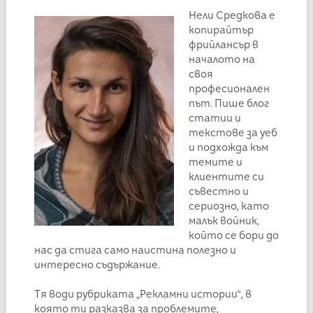
Нели Средкова е
копирайтър
фрийлансър в
началото на
своя
професионален
път. Пише блог
статии и
текстове за уеб
и подхожда към
темите и
клиентите си
съвестно и
сериозно, като
малък войник,
който се бори до
нас да стига само наистина полезно и
интересно съдържание.
Тя води рубриката „Рекламни истории“, в
която ти разказва за проблемите,