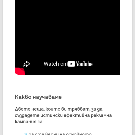
Какво научаваме
Двете неща, които ви трябват, за да
създадете истински ефективна рекламна
кампания са:
да сте верни на основното