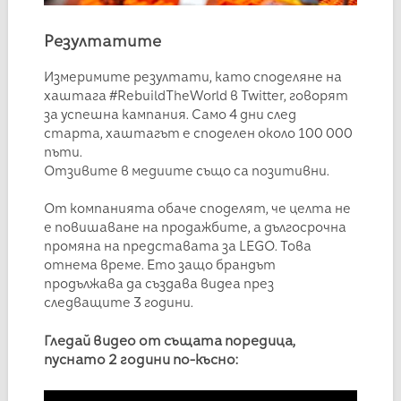
Резултатите
Измеримите резултати, като споделяне на
хаштага #RebuildTheWorld в Twitter, говорят
за успешна кампания. Само 4 дни след
старта, хаштагът е споделен около 100 000
пъти.
Отзивите в медиите също са позитивни.
От компанията обаче споделят, че целта не
е повишаване на продажбите, а дългосрочна
промяна на представата за LEGO. Това
отнема време. Ето защо брандът
продължава да създава видеа през
следващите 3 години.
Гледай видео от същата поредица,
пуснато 2 години по-късно: