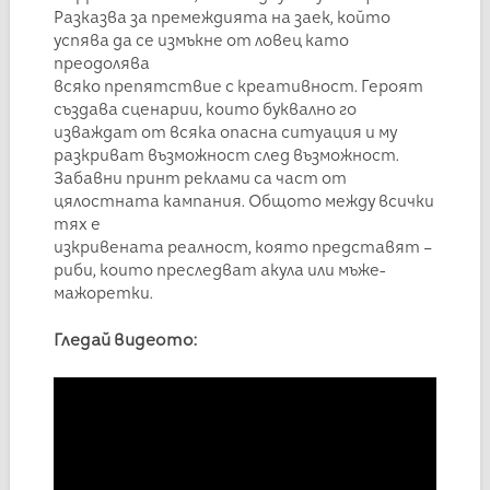
Разказва за премеждията на заек, който
успява да се измъкне от ловец като
преодолява
всяко препятствие с креативност. Героят
създава сценарии, които буквално го
изваждат от всяка опасна ситуация и му
разкриват възможност след възможност.
Забавни принт реклами са част от
цялостната кампания. Общото между всички
тях е
изкривената реалност, която представят –
риби, които преследват акула или мъже-
мажоретки.
Гледай видеото: