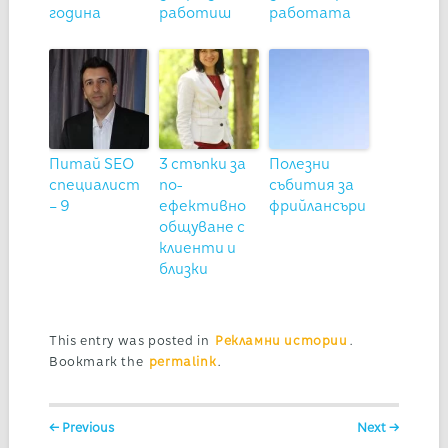
година
работиш
работата
Питай SEO
3 стъпки за
Полезни
специалист
по-
събития за
– 9
ефективно
фрийлансъри
общуване с
клиенти и
близки
This entry was posted in
Рекламни истории
.
Bookmark the
permalink
.
Post navigation
← Previous
Next →