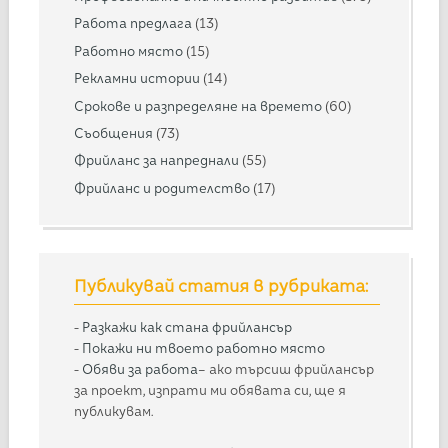
Работа предлага
(13)
Работно място
(15)
Рекламни истории
(14)
Срокове и разпределяне на времето
(60)
Съобщения
(73)
Фрийланс за напреднали
(55)
Фрийланс и родителство
(17)
Публикувай статия в рубриката:
-
Разкажи как стана фрийлансър
-
Покажи ни твоето работно място
-
Обяви за работа
– ако търсиш фрийлансър
за проект, изпрати ми обявата си, ще я
публикувам.