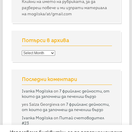
Кликни на името на рубриката, за да
разбереш повече и ми изпрати материала
на mogilska/at/gmail.com
Потърси в архива
Потърси
в
архива
Последни коментари
Ivanka Mogilska
on
7 фрийланс дейности, от
които да започнеш да печелиш бързо
yes Salza Georgieva
on
7 фрийланс дейности,
от които да започнеш да печелиш бързо
Ivanka Mogilska
on
Питай счетоводител
#23
Дарина
on
Питай счетоводител #23