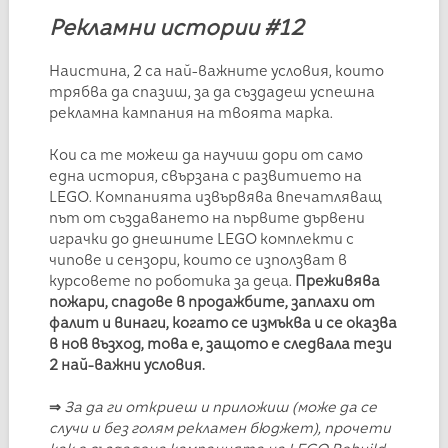
Рекламни истории #12
Наистина, 2 са най-важните условия, които
трябва да спазиш, за да създадеш успешна
рекламна кампания на твоята марка.
Кои са те можеш да научиш дори от само
една история, свързана с развитието на
LEGO. Компанията извървява впечатляващ
път от създаването на първите дървени
играчки до днешните LEGO комплекти с
чипове и сензори, които се използват в
курсовете по роботика за деца.
Преживява
пожари, спадове в продажбите, заплахи от
фалит и винаги, когато се измъква и се оказва
в нов възход, това е, защото е следвала тези
2 най-важни условия.
⇒
За да ги откриеш и приложиш (може да се
случи и без голям рекламен бюджет), прочети