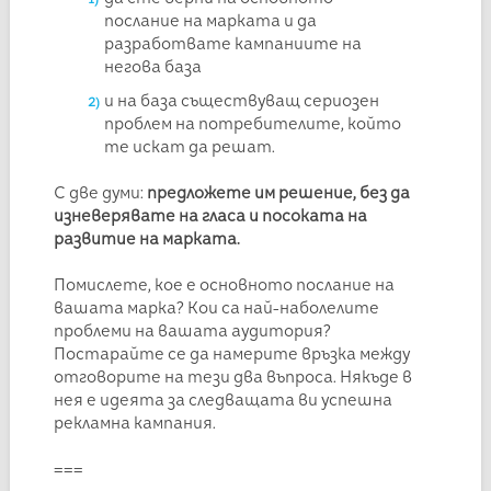
послание на марката и да
разработвате кампаниите на
негова база
и на база съществуващ сериозен
проблем на потребителите, който
те искат да решат.
С две думи:
предложете им решение, без да
изневерявате на гласа и посоката на
развитие на марката.
Помислете, кое е основното послание на
вашата марка? Кои са най-наболелите
проблеми на вашата аудитория?
Постарайте се да намерите връзка между
отговорите на тези два въпроса. Някъде в
нея е идеята за следващата ви успешна
рекламна кампания.
===