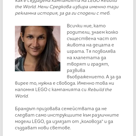
как е създадена кампанията на LEGO Rebuild
the World. Нели Средкова избира именно тази
рекламна история, за да ги сподели с теб.
Всички ние, като
родители, знаем колко
съществена част от
живота на децата е
играта. Тя позволява
на хлапетата да
творят и градят,
развива
въображението. А за да
вирее то, нужна е свобода. Именно това ни
напомня LEGO с кампанията си
Rebuild the
World
.
Брандът призовава семействата да не
следват само инструкциите към различните
модели LEGO, да излязат от „коловоза“ и да
създават нови светове.