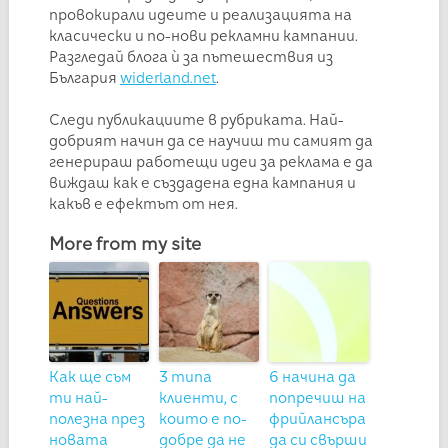
провокирали идеите и реализацията на
класически и по-нови рекламни кампании.
Разгледай блога ѝ за пътешествия из
България
widerland.net
.
Следи публикациите в рубриката. Най-
добрият начин да се научиш ти самият да
генерираш работещи идеи за реклама е да
виждаш как е създадена една кампания и
какъв е ефектът от нея.
More from my site
Как ще съм
3 типа
6 начина да
ти най-
клиенти, с
попречиш на
полезна през
които е по-
фрийлансъра
новата
добре да не
да си свърши