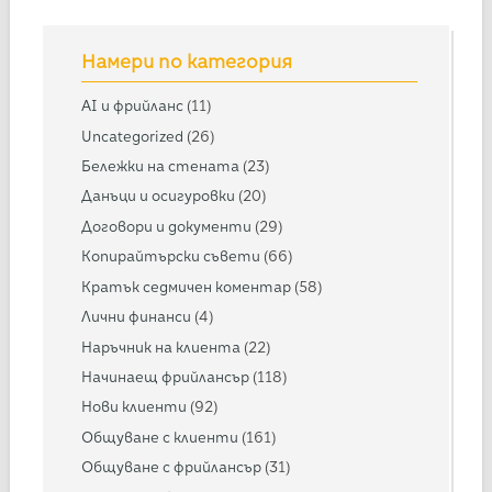
Намери по категория
AI и фрийланс
(11)
Uncategorized
(26)
Бележки на стената
(23)
Данъци и осигуровки
(20)
Договори и документи
(29)
Копирайтърски съвети
(66)
Кратък седмичен коментар
(58)
Лични финанси
(4)
Наръчник на клиента
(22)
Начинаещ фрийлансър
(118)
Нови клиенти
(92)
Общуване с клиенти
(161)
Общуване с фрийлансър
(31)