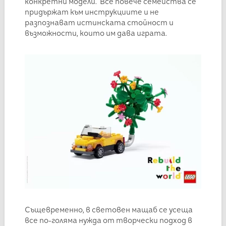
конкретни модели. Все повече семейства се
придържат към инструкциите и не
разпознават истинската стойност и
възможности, които им дава играта.
Същевременно, в световен мащаб се усеща
все по-голяма нужда от творчески подход в