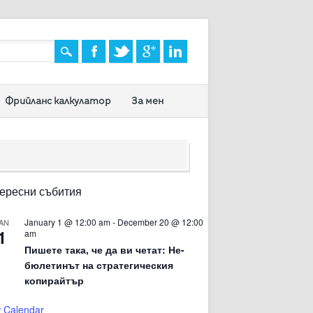
Фрийланс калкулатор
За мен
ересни събития
January 1 @ 12:00 am
-
December 20 @ 12:00
AN
1
am
Пишете така, че да ви четат: Не-
бюлетинът на стратегическия
копирайтър
 Calendar