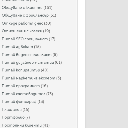
Общуване с клиенти
(161)
Общуване с фрийлансър
(31)
Откъде работя днес
(30)
Отношения с колеги
(19)
Питай SEO специалист
(17)
Питай адвокат
(15)
Питай видео специалист
(6)
Питай дизайнер + статии
(61)
Питай копирайтър
(40)
Питай маркетинг експерт
(3)
Питай програмист
(16)
Питай счетоводител
(75)
Питай фотограф
(13)
Плащания
(15)
Портфолио
(7)
Постоянни клиенти
(41)