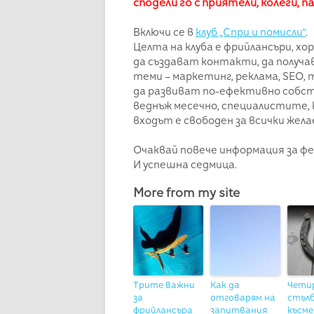
сподели го с приятели, колеги, 
Включи се в
клуб „Спри и помисли“
.
Целта на клуба е фрийлансъри, хор
да създават контакти, да получа
теми – маркетинг, реклама, SEO, 
да развиват по-ефективно собст
веднъж месечно, специалистите,
входът е свободен за всички жела
Очаквай повече информация за фе
И успешна седмица.
More from my site
Трите важни
Как да
Чети
за
отговарям на
стълб
фрийлансъра
запитвания
късме