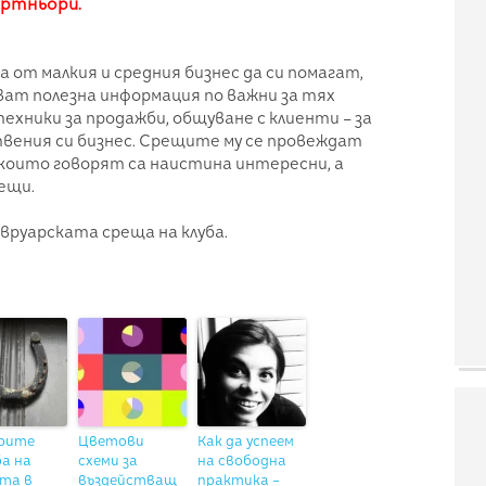
партньори.
а от малкия и средния бизнес да си помагат,
ват полезна информация по важни за тях
техники за продажби, общуване с клиенти – за
вения си бизнес. Срещите му се провеждат
 които говорят са наистина интересни, а
ещи.
вруарската среща на клуба.
рите
Цветови
Как да успеем
а на
схеми за
на свободна
та в
въздействащ
практика –