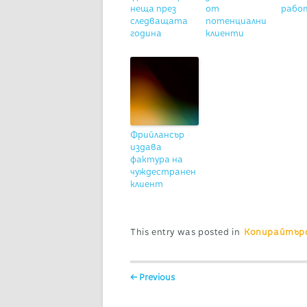
неща през
от
рабо
следващата
потенциални
година
клиенти
Фрийлансър
издава
фактура на
чуждестранен
клиент
This entry was posted in
Копирайтър
Post navigation
← Previous