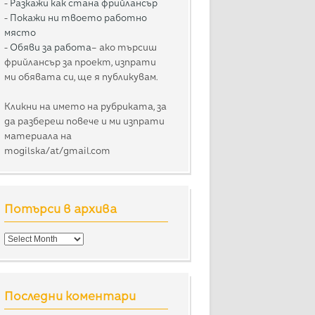
-
Разкажи как стана фрийлансър
-
Покажи ни твоето работно
място
-
Обяви за работа
– ако търсиш
фрийлансър за проект, изпрати
ми обявата си, ще я публикувам.
Кликни на името на рубриката, за
да разбереш повече и ми изпрати
материала на
mogilska/at/gmail.com
Потърси в архива
Потърси
в
архива
Последни коментари