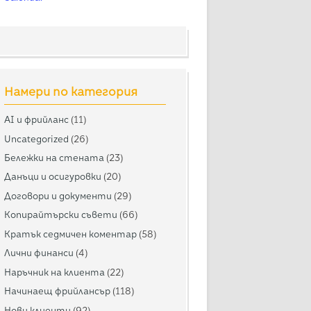
Намери по категория
AI и фрийланс
(11)
Uncategorized
(26)
Бележки на стената
(23)
Данъци и осигуровки
(20)
Договори и документи
(29)
Копирайтърски съвети
(66)
Кратък седмичен коментар
(58)
Лични финанси
(4)
Наръчник на клиента
(22)
Начинаещ фрийлансър
(118)
Нови клиенти
(92)