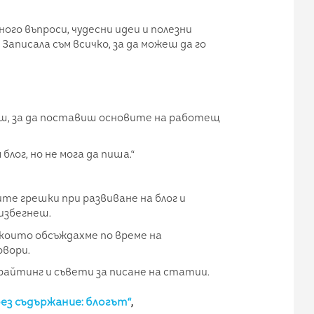
ного въпроси, чудесни идеи и полезни
Записала съм всичко, за да можеш да го
ш, за да поставиш основите на работещ
лог, но не мога да пиша.“
те грешки при развиване на блог и
 избегнеш.
които обсъждахме по време на
вори.
ирайтинг и съвети за писане на статии.
ез съдържание: блогът“
,