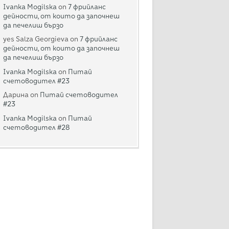
Ivanka Mogilska
on
7 фрийланс
дейности, от които да започнеш
да печелиш бързо
yes Salza Georgieva
on
7 фрийланс
дейности, от които да започнеш
да печелиш бързо
Ivanka Mogilska
on
Питай
счетоводител #23
Дарина
on
Питай счетоводител
#23
Ivanka Mogilska
on
Питай
счетоводител #28