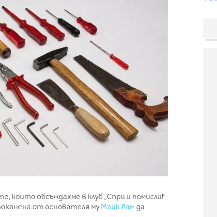
е, които обсъждахме в клуб „Спри и помисли!“
 поканена от основателя му
Майк Рам
да