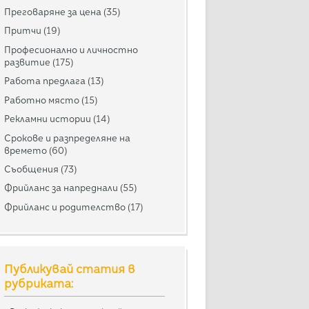
Преговаряне за цена
(35)
Притчи
(19)
Професионално и личностно
развитие
(175)
Работа предлага
(13)
Работно място
(15)
Рекламни истории
(14)
Срокове и разпределяне на
времето
(60)
Съобщения
(73)
Фрийланс за напреднали
(55)
Фрийланс и родителство
(17)
Публикувай статия в
рубриката: