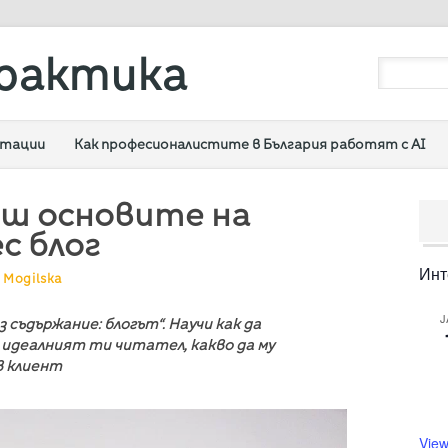
рактика
ултации
Как професионалистите в България работят с AI
иш основите на
с блог
Инт
 Mogilska
J
съдържание: блогът“. Научи как да
е идеалният ти читател, какво да му
в клиент
View