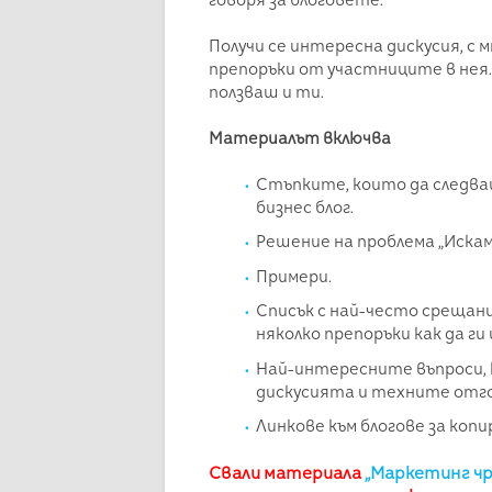
Получи се интересна дискусия, с м
препоръки от участниците в нея. 
ползваш и ти.
Материалът включва
Стъпките, които да следва
бизнес блог.
Решение на проблема „Искам б
Примери.
Списък с най-често срещани
няколко препоръки как да ги
Най-интересните въпроси, 
дискусията и техните отго
Линкове към блогове за коп
Свали материала
„Маркетинг чр