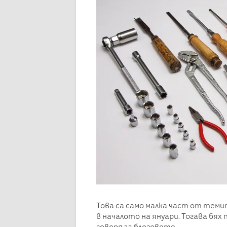
Това са само малка част от темит
в началото на януари. Тогава бях
говоря за блоговете.