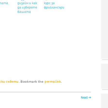
тата
дизайн и как
курс за
да изберете
фрийлансъри
вашата
ски съвети
. Bookmark the
permalink
.
Next →