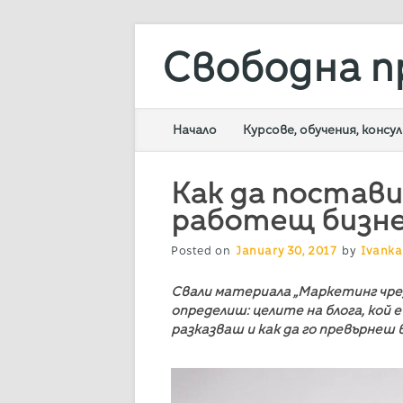
Свободна п
Main menu
Skip
Начало
Курсове, обучения, конс
to
content
Как да постав
работещ бизне
Posted on
January 30, 2017
by
Ivanka
Свали материала „Маркетинг чрез 
определиш: целите на блога, кой 
разказваш и как да го превърнеш 