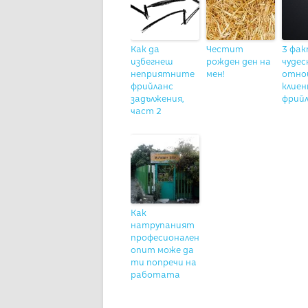
Как да
Честит
3 фак
избегнеш
рожден ден на
чудес
неприятните
мен!
отно
фрийланс
клиен
задължения,
фрий
част 2
Как
натрупаният
професионален
опит може да
ти попречи на
работата