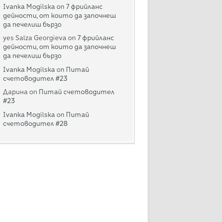
Ivanka Mogilska
on
7 фрийланс
дейности, от които да започнеш
да печелиш бързо
yes Salza Georgieva
on
7 фрийланс
дейности, от които да започнеш
да печелиш бързо
Ivanka Mogilska
on
Питай
счетоводител #23
Дарина
on
Питай счетоводител
#23
Ivanka Mogilska
on
Питай
счетоводител #28