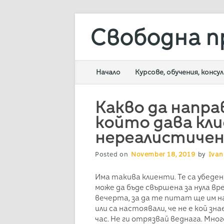
Свободна п
Main menu
Skip
Начало
Курсове, обучения, конс
to
content
Какво да направ
който дава кл
нереалистичен
Posted on
November 18, 2019
by
Ivan
Има такива клиенти. Те са убеден
може да бъде свършена за нула вре
вечерта, за да те питат ще им 
или са настоявали, че не е кой зн
час. Не ги отрязвай веднага. Мно