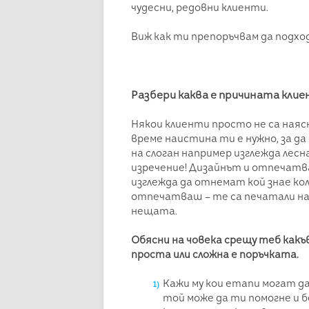
чудесни, редовни клиенти.
Виж как ти препоръчвам да подхо
Разбери каква е причината кли
Някои клиенти просто не са наясн
време наистина ти е нужно, за д
на слоган например изглежда лесна 
изречение! Дизайнът и отпечатв
изглежда да отнемат кой знае кол
отпечатваш – те са печатали на
нещата.
Обясни на човека срещу теб какъ
проста или сложна е поръчката.
Кажи му кои етапи могат да 
той може да ти помогне и 