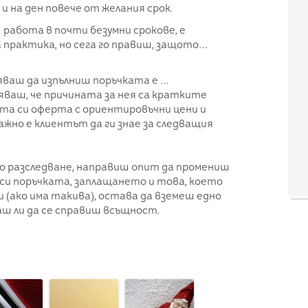
 и на ден повече от желания срок.
ш работа в почти безумни срокове, е
практика, но сега го правиш, защото…
сяваш да изпълниш поръчката е …
яваш, че причината за нея са кратките
та си оферта с ориентировъчни цени и
Важно е клиентът да ги знае за следващия
о разследване, направиш опит да промениш
си поръчката, заплащането и това, което
 (ако има такива), остава да вземеш едно
аш ли да се справиш всъщност.