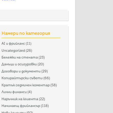
Намери по категория
AI и фрийланс
(11)
Uncategorized
(26)
Бележки на стената
(23)
Данъци и осигуровки
(20)
Договори и документи
(29)
Копирайтърски съвети
(66)
Кратък седмичен коментар
(58)
Лични финанси
(4)
Наръчник на клиента
(22)
Начинаещ фрийлансър
(118)
Нови клиенти
(92)