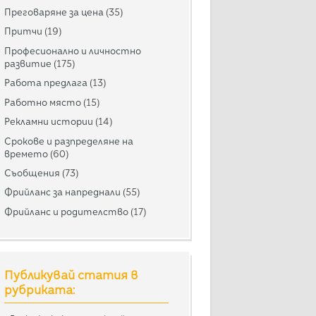
Преговаряне за цена
(35)
Притчи
(19)
Професионално и личностно
развитие
(175)
Работа предлага
(13)
Работно място
(15)
Рекламни истории
(14)
Срокове и разпределяне на
времето
(60)
Съобщения
(73)
Фрийланс за напреднали
(55)
Фрийланс и родителство
(17)
Публикувай статия в
рубриката: