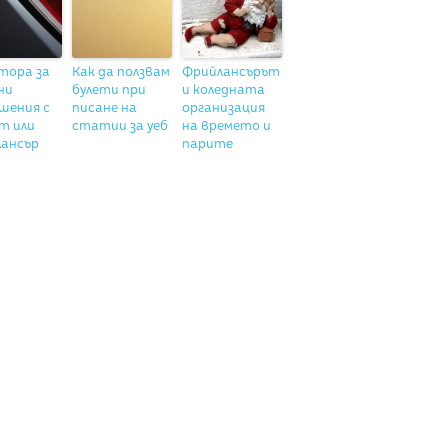
тора за
Как да ползвам
Фрийлансърът
ни
булети при
и коледната
шения с
писане на
организация
т или
статии за уеб
на времето и
лансър
парите