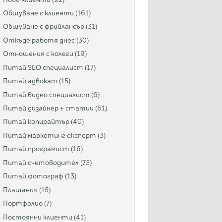
Общуване с клиенти
(161)
Общуване с фрийлансър
(31)
Откъде работя днес
(30)
Отношения с колеги
(19)
Питай SEO специалист
(17)
Питай адвокат
(15)
Питай видео специалист
(6)
Питай дизайнер + статии
(61)
Питай копирайтър
(40)
Питай маркетинг експерт
(3)
Питай програмист
(16)
Питай счетоводител
(75)
Питай фотограф
(13)
Плащания
(15)
Портфолио
(7)
Постоянни клиенти
(41)