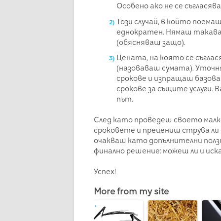
Особено ако не се съгласява
Този случай, в който поема
еднократен. Нямаш такава 
(обясняваш защо).
Цената, на която се съгла
(назоваваш сумата). Уточн
срокове и изпращаш базова
срокове за същите услуги. 
път.
След като проведеш своето малк
сроковете и прецениш струва ли 
очакваш като допълнителни ползи
финално решение: можеш ли и иск
Успех!
More from my site