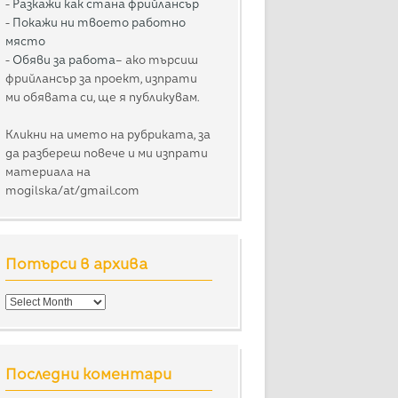
-
Разкажи как стана фрийлансър
-
Покажи ни твоето работно
място
-
Обяви за работа
– ако търсиш
фрийлансър за проект, изпрати
ми обявата си, ще я публикувам.
Кликни на името на рубриката, за
да разбереш повече и ми изпрати
материала на
mogilska/at/gmail.com
Потърси в архива
Потърси
в
архива
Последни коментари