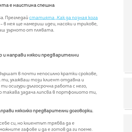
ента е наистина спешна
а. Прегледай
статията „Как да позная кога
– в нея ще намериш идеи, насоки и трикове,
аш зърното от плявата.
ор и направи някои предварителни
свършат в почти непосилно кратки срокове,
а ти, ухажваш този клиент отдавна и
ти осигури дългосрочна работа с него,
о такава задача липсва в портфолиото ти,
аправи няколко предварителни договорки.
ебе си, но клиентът трябва да е
можните гафове и да е готов да ги поеме.