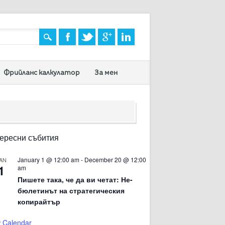
Фрийланс калкулатор
За мен
ересни събития
January 1 @ 12:00 am
-
December 20 @ 12:00
AN
1
am
Пишете така, че да ви четат: Не-
бюлетинът на стратегическия
копирайтър
 Calendar