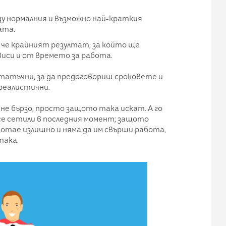
ду нормалния и възможно най-краткия
ата.
 че крайният резултат, за който ще
виси и от времето за работа.
татъчни, за да предоговориш сроковете и
реалистични.
е бързо, просто защото така искат. А го
 се сетили в последния момент; защото
отае излишно и няма да им свърши работа,
така.