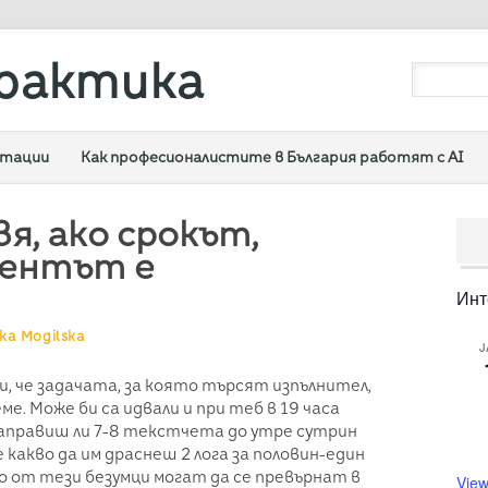
рактика
ултации
Как професионалистите в България работят с AI
я, ако срокът,
иентът е
Инт
ka Mogilska
J
и, че задачата, за която търсят изпълнител,
ме. Може би са идвали и при теб в 19 часа
направиш ли 7-8 текстчета до утре сутрин
ае какво да им драснеш 2 лога за половин-един
го от тези безумци могат да се превърнат в
View