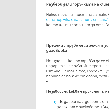
Разбери дали поръчката на кли
Някои поръчки наистина са такив
една поръчка е наистина спешна“
които ще ти помогнат да отсяв
Прецени струва ли си целият з
договорки
Има задачи, които трябва да се 
но зорът си струва. Интересни с
изпълнението на този проект ще 
парите са повече от добри, точн
etc.
Независимо каква е причината, н
Ще дадеш най-доброто от с
запознат с рисковете и въз