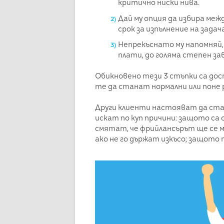
критично ниски нива.
Дай му опция да избира меж
срок за изпълнение на задач
Непрекъснато му напомняй,
плати, до голяма степен за
Обикновено тези 3 стъпки са дос
те да станат нормални или поне 
Други клиенти настояват да стан
искат по куп причини: защото са
смятат, че фрийлансърът ще се м
ако не го държат изкъсо; защото 