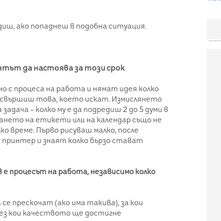
диш, ако попаднеш в подобна ситуация.
ентът да настоява за този срок
о с процеса на работа и нямат идея колко
а свършиш това, което искат. Измислянето
задача – колко му е да подредиш 2 до 5 думи в
ането на етикети или на календар също не
ко време. Първо рисуваш малко, после
 принтер и знаят колко бързо стават
в е процесът на работа, независимо колко
се прескочат (ако има такива), за кои
без кои качеството ще достигне