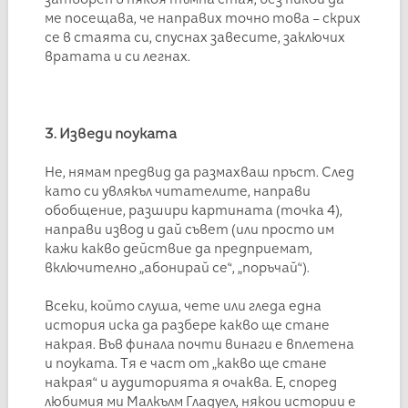
ме посещава, че направих точно това – скрих
се в стаята си, спуснах завесите, заключих
вратата и си легнах.
3. Изведи поуката
Не, нямам предвид да размахваш пръст. След
като си увлякъл читателите, направи
обобщение, разшири картината (точка 4),
направи извод и дай съвет (или просто им
кажи какво действие да предприемат,
включително „абонирай се“, „поръчай“).
Всеки, който слуша, чете или гледа една
история иска да разбере какво ще стане
накрая. Във финала почти винаги е вплетена
и поуката. Тя е част от „какво ще стане
накрая“ и аудиторията я очаква. Е, според
любимия ми Малкълм Гладуел, някои истории е