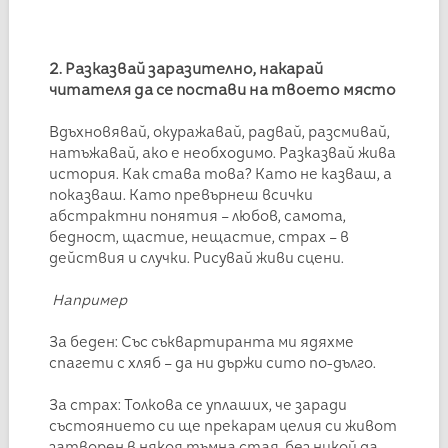
2. Разказвай заразително, накарай
читателя да се постави на твоето място
Вдъхновявай, окуражавай, радвай, разсмивай,
натъжавай, ако е необходимо. Разказвай жива
история. Как става това? Като не казваш, а
показваш. Като превърнеш всички
абстрактни понятия – любов, самота,
бедност, щастие, нещастие, страх – в
действия и случки. Рисувай живи сцени.
Например
За беден: Със съквартиранта ми ядяхме
спагети с хляб – да ни държи сито по-дълго.
За страх: Толкова се уплаших, че заради
състоянието си ще прекарам целия си живот
затворен в някоя тъмна стая, без никой да