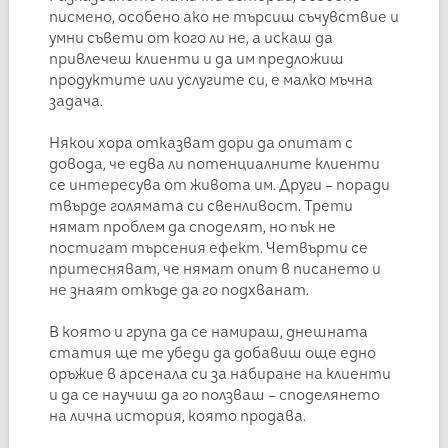
писмено, особено ако не търсиш съчувствие и
умни съвети от кого ли не, а искаш да
привлечеш клиенти и да им предложиш
продуктите или услугите си, е малко мъчна
задача.
Някои хора отказват дори да опитат с
довода, че едва ли потенциалните клиенти
се интересува от живота им. Други – поради
твърде голямата си свенливост. Трети
нямат проблем да споделят, но пък не
постигат търсения ефект. Четвърти се
притесняват, че нямат опит в писането и
не знаят откъде да го подхванат.
В която и група да се намираш, днешната
статия ще те убеди да добавиш още едно
оръжие в арсенала си за набиране на клиенти
и да се научиш да го ползваш – споделянето
на лична история, която продава.