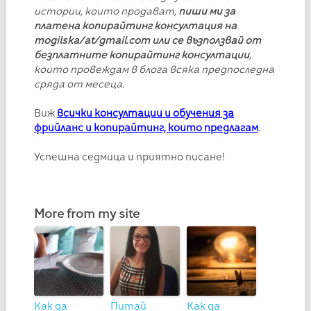
истории, които продават,
пиши ми за
платена копирайтинг консултация на
mogilska/at/gmail.com или се възползвай от
безплатните копирайтинг консултации
,
които провеждам в блога всяка предпоследна
сряда от месеца.
Виж
всички консултации и обучения за
фрийланс и копирайтинг, които предлагам
.
Успешна седмица и приятно писане!
More from my site
Как да
Питай
Как да