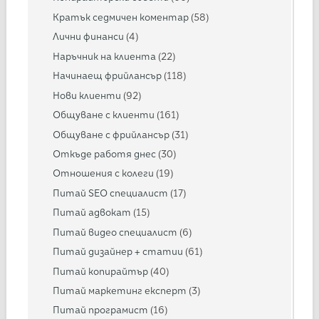
Кратък седмичен коментар
(58)
Лични финанси
(4)
Наръчник на клиента
(22)
Начинаещ фрийлансър
(118)
Нови клиенти
(92)
Общуване с клиенти
(161)
Общуване с фрийлансър
(31)
Откъде работя днес
(30)
Отношения с колеги
(19)
Питай SEO специалист
(17)
Питай адвокат
(15)
Питай видео специалист
(6)
Питай дизайнер + статии
(61)
Питай копирайтър
(40)
Питай маркетинг експерт
(3)
Питай програмист
(16)