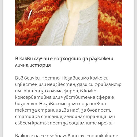
В какви случаи е подходящо да разкажеш
лична история
Във всички. Честно. Независимо колко си
известен или неизвестен, дали си фрийлансър
или пишеш за голяма фирма, в колко
консервативна или чувствителна сфера е
бизнесът. Независимо дали подготвяш
текст за страница „За нас“, за блог пост,
статия за списание, лендинг страница или
съвсем кратък пост за социалните мрежи.
Важно е да се съобразяваш със спецификите