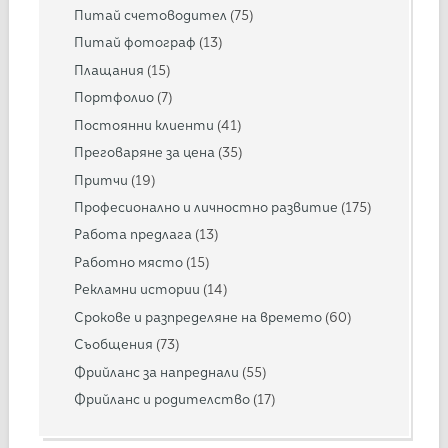
Питай счетоводител
(75)
Питай фотограф
(13)
Плащания
(15)
Портфолио
(7)
Постоянни клиенти
(41)
Преговаряне за цена
(35)
Притчи
(19)
Професионално и личностно развитие
(175)
Работа предлага
(13)
Работно място
(15)
Рекламни истории
(14)
Срокове и разпределяне на времето
(60)
Съобщения
(73)
Фрийланс за напреднали
(55)
Фрийланс и родителство
(17)