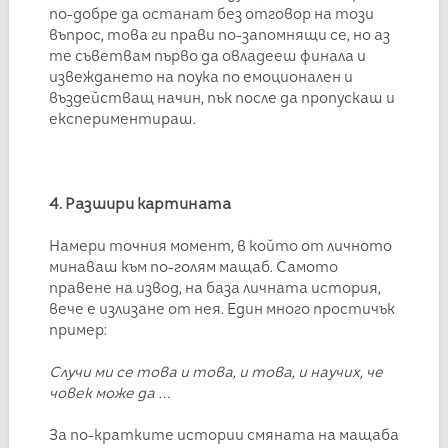
по-добре да останат без отговор на този
въпрос, това ги прави по-запомнящи се, но аз
те съветвам първо да овладееш финала и
извеждането на поука по емоционален и
въздействащ начин, пък после да пропускаш и
експериментираш.
4. Разшири картината
Намери точния момент, в който от личното
минаваш към по-голям мащаб. Самото
правене на извод, на база личната история,
вече е излизане от нея. Един много простичък
пример:
Случи ми се това и това, и това, и научих, че
човек може да …
За по-кратките истории смяната на мащаба