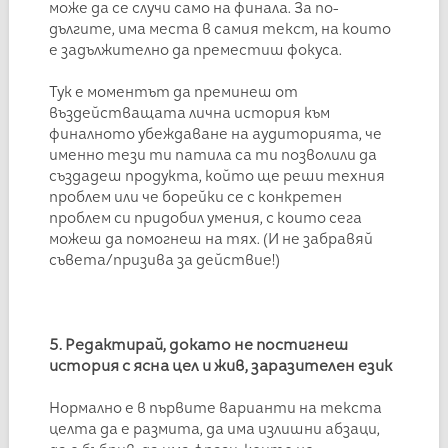
може да се случи само на финала. За по-
дългите, има места в самия текст, на които
е задължително да преместиш фокуса.
Тук е моментът да преминеш от
въздействащата лична история към
финалното убеждаване на аудиторията, че
именно тези ти патила са ти позволили да
създадеш продукта, който ще реши техния
проблем или че борейки се с конкретен
проблем си придобил умения, с които сега
можеш да помогнеш на тях. (И не забравяй
съвета/призива за действие!)
5. Редактирай, докато не постигнеш
история с ясна цел и жив, заразителен език
Нормално е в първите варианти на текста
целта да е размита, да има излишни абзаци,