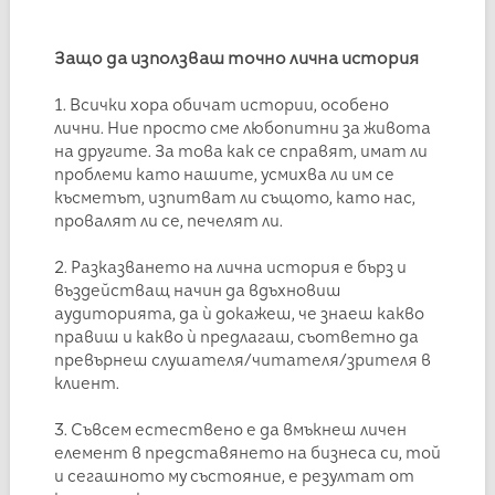
Защо да използваш точно лична история
1. Всички хора обичат истории, особено
лични. Ние просто сме любопитни за живота
на другите. За това как се справят, имат ли
проблеми като нашите, усмихва ли им се
късметът, изпитват ли същото, като нас,
провалят ли се, печелят ли.
2. Разказването на лична история е бърз и
въздействащ начин да вдъхновиш
аудиторията, да ѝ докажеш, че знаеш какво
правиш и какво ѝ предлагаш, съответно да
превърнеш слушателя/читателя/зрителя в
клиент.
3. Съвсем естествено е да вмъкнеш личен
елемент в представянето на бизнеса си, той
и сегашното му състояние, е резултат от