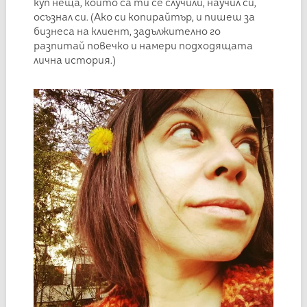
куп неща, които са ти се случили, научил си,
осъзнал си. (Ако си копирайтър, и пишеш за
бизнеса на клиент, задължително го
разпитай повечко и намери подходящата
лична история.)