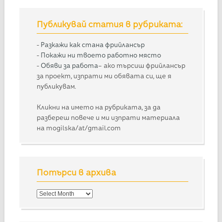
Публикувай статия в рубриката:
-
Разкажи как стана фрийлансър
-
Покажи ни твоето работно място
-
Обяви за работа
– ако търсиш фрийлансър
за проект, изпрати ми обявата си, ще я
публикувам.
Кликни на името на рубриката, за да
разбереш повече и ми изпрати материала
на mogilska/at/gmail.com
Потърси в архива
Потърси
в
архива