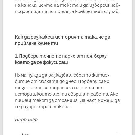
на канала, целта на текста и да избереш най-
подходящата история за конкретния случай.
Как да разкажеш историята така, че да
привлече клиенти
1. Подбери точното парче от нея, върху
което да се фокусираш
Няма нужда да разказваш своето житие-
битие от люлката до днес. Подбери само
тези факти, истории или парчета от
истории, които ще ти свършат работа. Ако
пишеш текст за страница „За нас“, можеш да
се разпростреш повече.
Например