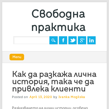
Свободна
практика
Main menu
Skip
Menu
to
content
Как да разкажа лична
история, така че да
привлека клиенти
Posted on
April 13, 2020
by
Ivanka Mogilska
Разказването на лични истории, особено