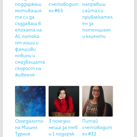
поддържаш
счетоводит
направиш
мотивация
ел #65
сайта си
та си да
привлекател
създаваш в
ен за
епохата на
потенциалн
AI, потока
и клиенти
от лоши и
фалшиви
новини и
смазващата
скорост на
живеене
Огледалото
3 полезни
Питай
на Мишел
неща за теб
счетоводит
Турние
и 1 подарък
ел #32