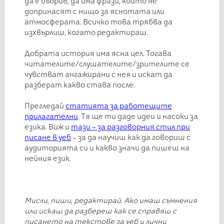
да е бъбрив, да има фрази, които не
допринасят с нищо за яснотата или
атмосферата. Всичко това трябва да
изхвърлиш, когато редактираш.
Добрата история има ясна цел. Тогава
читателите/слушателите/зрителите се
чувстват ангажирани с нея и искат да
разберат какво става после.
Прегледай
статията за работещите
прилагателни
. Тя ще ти даде идеи и насоки за
езика. Виж и
тази – за разговорния стил при
писане в уеб
– за да научиш как да говориш с
аудиторията си и какво значи да пишеш на
нейния език.
Мисли, пиши, редактирай. Ако имаш съмнения
или искаш да разбереш как се справяш с
писането на текстове за уеб и лични