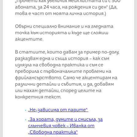
„Прочети как увеличих мейл листата си с 500
абоната, за 24 часа, на рождения си ден“ (Да,
това е част от моята лична история.)
Обърни специално внимание и на гледната
точка към историята и къде ще сложиш
акцентите.
В статиите, които давам за пример по-долу,
разказвам една и съща история – как съм
излязла на свободна практика и съм се
преборила с първоначалните проблеми на
фрийлансърството. Само че акцентирам на
различни детайли и събития, и да, добавям
или махам детайли, според целите на
конкретния текст.
„Не-зависима от парите“
„За хората, думите и смисъла, за
слънчевия човек – Иванка от
„Свободна практика“