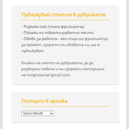
Публикувай статия в рубриката:
-
Разкажи как стана фрийлансър
-
Покажи ни твоето работно място
-
Обяви за работа
– ако търсиш фрийлансър
за проект, изпрати ми обявата си, ще я
публикувам.
Кликни на името на рубриката, за да
разбереш повече и ми изпрати материала
на mogilska/at/gmail.com
Потърси в архива
Потърси
в
архива