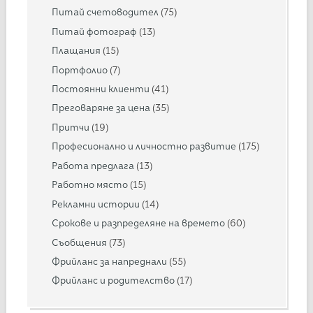
Питай счетоводител
(75)
Питай фотограф
(13)
Плащания
(15)
Портфолио
(7)
Постоянни клиенти
(41)
Преговаряне за цена
(35)
Притчи
(19)
Професионално и личностно развитие
(175)
Работа предлага
(13)
Работно място
(15)
Рекламни истории
(14)
Срокове и разпределяне на времето
(60)
Съобщения
(73)
Фрийланс за напреднали
(55)
Фрийланс и родителство
(17)