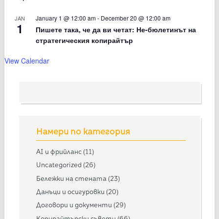
January 1 @ 12:00 am
-
December 20 @ 12:00 am
JAN
1
Пишете така, че да ви четат: Не-бюлетинът на
стратегическия копирайтър
View Calendar
Намери по категория
AI и фрийланс
(11)
Uncategorized
(26)
Бележки на стената
(23)
Данъци и осигуровки
(20)
Договори и документи
(29)
Копирайтърски съвети
(66)