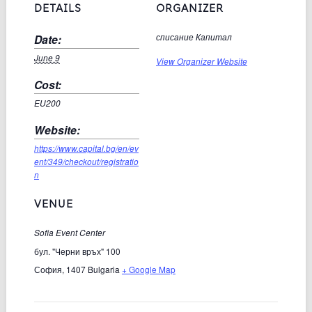
DETAILS
ORGANIZER
Date:
списание Капитал
June 9
View Organizer Website
Cost:
EU200
Website:
https://www.capital.bg/en/ev
ent/349/checkout/registratio
n
VENUE
Sofia Event Center
бул. "Черни връх" 100
София
,
1407
Bulgaria
+ Google Map