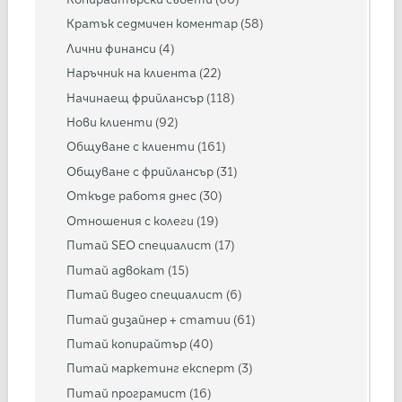
Кратък седмичен коментар
(58)
Лични финанси
(4)
Наръчник на клиента
(22)
Начинаещ фрийлансър
(118)
Нови клиенти
(92)
Общуване с клиенти
(161)
Общуване с фрийлансър
(31)
Откъде работя днес
(30)
Отношения с колеги
(19)
Питай SEO специалист
(17)
Питай адвокат
(15)
Питай видео специалист
(6)
Питай дизайнер + статии
(61)
Питай копирайтър
(40)
Питай маркетинг експерт
(3)
Питай програмист
(16)