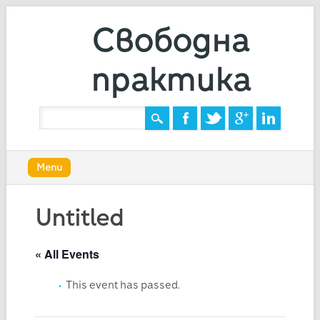
Свободна
практика
Main menu
Skip
Menu
to
content
Untitled
« All Events
This event has passed.