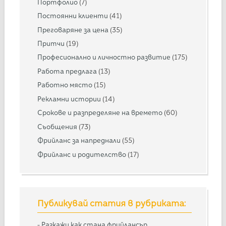
Портфолио
(7)
Постоянни клиенти
(41)
Преговаряне за цена
(35)
Притчи
(19)
Професионално и личностно развитие
(175)
Работа предлага
(13)
Работно място
(15)
Рекламни истории
(14)
Срокове и разпределяне на времето
(60)
Съобщения
(73)
Фрийланс за напреднали
(55)
Фрийланс и родителство
(17)
Публикувай статия в рубриката:
-
Разкажи как стана фрийлансър