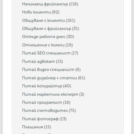
Начинаещ фрийлансър
(118)
Нови клиенти
(92)
Общуване с клиенти
(161)
Общуване с фрийлансър
(31)
Откъде работя днес
(30)
Отношения с колеги
(19)
Питай SEO специалист
(17)
Питай адвокат
(15)
Питай видео специалист
(6)
Питай дизайнер + статии
(61)
Питай копирайтър
(40)
Питай маркетинг експерт
(3)
Питай програмист
(16)
Питай счетоводител
(75)
Питай фотограф
(13)
Плащания
(15)