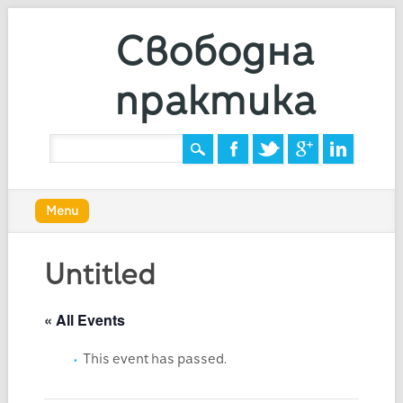
Свободна
практика
Main menu
Skip
Menu
to
content
Untitled
« All Events
This event has passed.