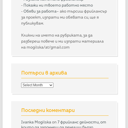
-
Покажи ни твоето работно място
-
Обяви за работа
– ако търсиш фрийлансър
за проект, изпрати ми обявата си, ще я
публикувам.
Кликни на името на рубриката, за да
разбереш повече и ми изпрати материала
на mogilska/at/gmail.com
Потърси в архива
Потърси
в
архива
Последни коментари
Ivanka Mogilska
on
7 фрийланс дейности, от
които да започнеш да печелиш бързо