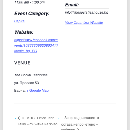
11:00 am - 1:00 pm
Email:
Event Category:
info@thesocialteahouse.bg
Варна
View Organizer Website
Website:
https://www.facebook.com/e
vents/1036330962080341?
locale=bg_BG
VENUE
The Social Teahouse
ул. Преслав 53
Варна
,
+ Google Map
Защо съдържанието
DEV.BG | Office Tech
Talks – събитие на живо
остава непрочетено –
уебинар