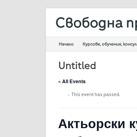
Свободна п
Main menu
Skip
Начало
Курсове, обучения, конс
to
content
Untitled
« All Events
This event has passed.
Актьорски к