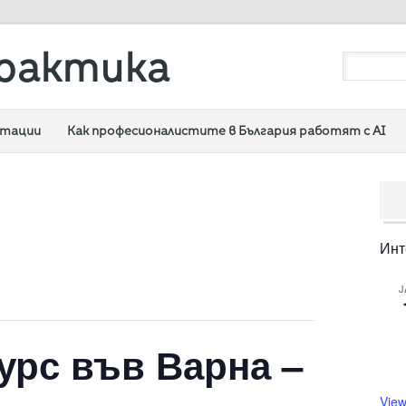
рактика
ултации
Как професионалистите в България работят с AI
Инт
J
урс във Варна –
View