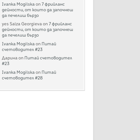
Ivanka Mogilska
on
7 фрийланс
дейности, от които да започнеш
да печелиш бързо
yes Salza Georgieva
on
7 фрийланс
дейности, от които да започнеш
да печелиш бързо
Ivanka Mogilska
on
Питай
счетоводител #23
Дарина
on
Питай счетоводител
#23
Ivanka Mogilska
on
Питай
счетоводител #28