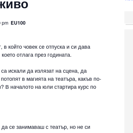
 живо
0 pm
EU100
 в който човек се отпуска и си дава
 което отлага през годината.
 са искали да излязат на сцена, да
 потопят в магията на театъра, какъв по-
? В началото на юли стартира курс по
да се занимаваш с театър, но не си