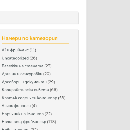
Намери по категория
AI и фрийланс
(11)
Uncategorized
(26)
Бележки на стената
(23)
Данъци и осигуровки
(20)
Договори и документи
(29)
Копирайтърски съвети
(66)
Кратък седмичен коментар
(58)
Лични финанси
(4)
Наръчник на клиента
(22)
Начинаещ фрийлансър
(118)
Нови клиенти
(92)