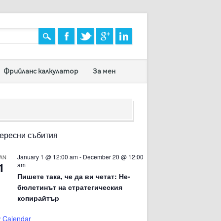
Фрийланс калкулатор
За мен
ересни събития
January 1 @ 12:00 am
-
December 20 @ 12:00
AN
1
am
Пишете така, че да ви четат: Не-
бюлетинът на стратегическия
копирайтър
 Calendar