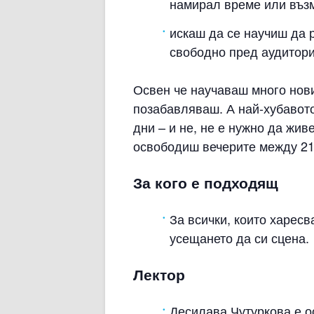
намирал време или въз
искаш да се научиш да 
свободно пред аудитори
Освен че научаваш много нови
позабавляваш. А най-хубавото
дни – и не, не е нужно да жив
освободиш вечерите между 21
За кого е подходящ
За всички, които харесв
усещането да си сцена.
Лектор
Десилава Чутуркова е 