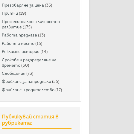
Преговаряне за цена
(35)
Притчи
(19)
Професионално и личностно
развитие
(175)
Работа предлага
(13)
Работно място
(15)
Рекламни истории
(14)
Срокове и разпределяне на
времето
(60)
Съобщения
(73)
Фрийланс за напреднали
(55)
Фрийланс и родителство
(17)
Публикувай статия в
рубриката: