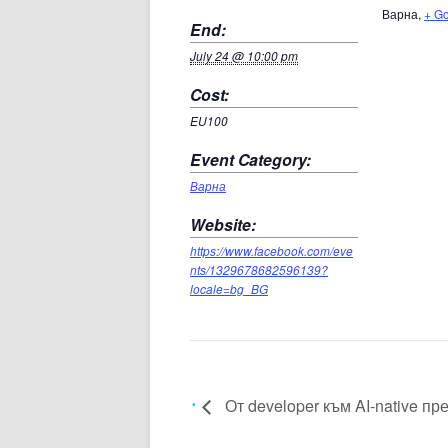
Варна
,
+ G
End:
July 24 @ 10:00 pm
Cost:
EU100
Event Category:
Варна
Website:
https://www.facebook.com/eve
nts/1329678682596139?
locale=bg_BG
От developer към AI-native п