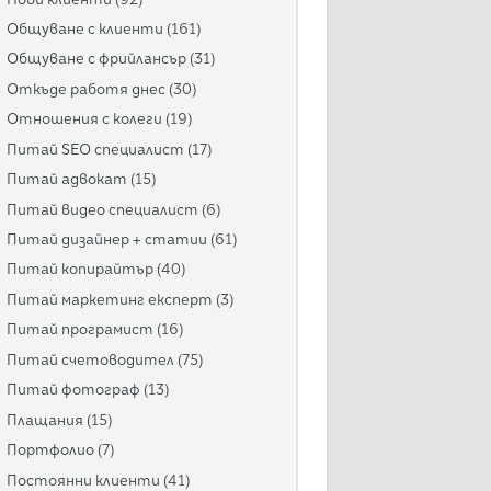
Общуване с клиенти
(161)
Общуване с фрийлансър
(31)
Откъде работя днес
(30)
Отношения с колеги
(19)
Питай SEO специалист
(17)
Питай адвокат
(15)
Питай видео специалист
(6)
Питай дизайнер + статии
(61)
Питай копирайтър
(40)
Питай маркетинг експерт
(3)
Питай програмист
(16)
Питай счетоводител
(75)
Питай фотограф
(13)
Плащания
(15)
Портфолио
(7)
Постоянни клиенти
(41)