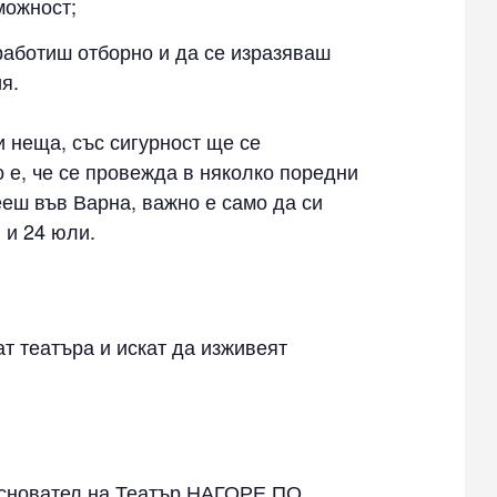
можност;
работиш отборно и да се изразяваш
я.
 неща, със сигурност ще се
 е, че се провежда в няколко поредни
ееш във Варна, важно е само да си
 и 24 юли.
ат театъра и искат да изживеят
основател на Театър НАГОРЕ ПО