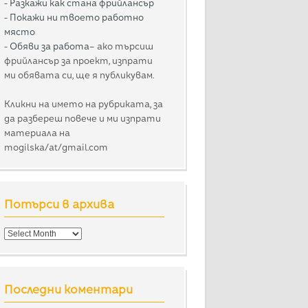
-
Разкажи как стана фрийлансър
-
Покажи ни твоето работно
място
-
Обяви за работа
– ако търсиш
фрийлансър за проект, изпрати
ми обявата си, ще я публикувам.
Кликни на името на рубриката, за
да разбереш повече и ми изпрати
материала на
mogilska/at/gmail.com
Потърси в архива
Потърси
в
архива
Последни коментари