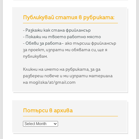
Публикувай статия в рубриката:
-
Разкажи как стана фрийлансър
-
Покажи ни твоето работно място
-
Обяви за работа
– ако търсиш фрийлансър
за проект, изпрати ми обявата си, ще я
публикувам.
Кликни на името на рубриката, за да
разбереш повече и ми изпрати материала
на mogilska/at/gmail.com
Потърси в архива
Потърси
в
архива