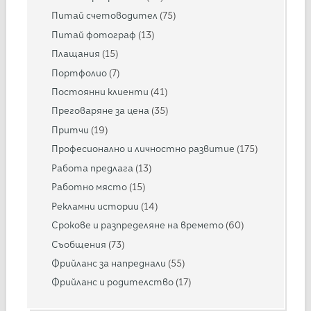
Питай счетоводител
(75)
Питай фотограф
(13)
Плащания
(15)
Портфолио
(7)
Постоянни клиенти
(41)
Преговаряне за цена
(35)
Притчи
(19)
Професионално и личностно развитие
(175)
Работа предлага
(13)
Работно място
(15)
Рекламни истории
(14)
Срокове и разпределяне на времето
(60)
Съобщения
(73)
Фрийланс за напреднали
(55)
Фрийланс и родителство
(17)