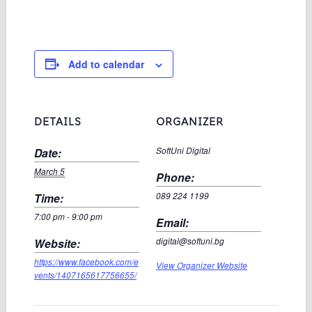
Add to calendar
DETAILS
ORGANIZER
Date:
SoftUni Digital
March 5
Phone:
Time:
089 224 1199
7:00 pm - 9:00 pm
Email:
Website:
digital@softuni.bg
https://www.facebook.com/e
View Organizer Website
vents/1407165617756655/