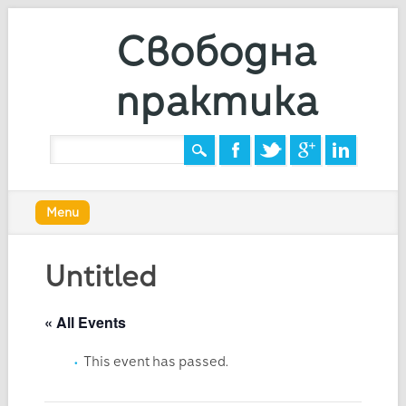
Свободна
практика
Main menu
Skip
Menu
to
content
Untitled
« All Events
This event has passed.