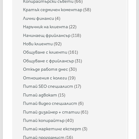
Копирайтърски съвети
(66)
Кратък седмичен коментар
(58)
Лични финанси
(4)
Наръчник на клиента
(22)
Начинаещ фрийлансър
(118)
Нови клиенти
(92)
Общуване с клиенти
(161)
Общуване с фрийлансър
(31)
Откъде работя днес
(30)
Отношения с колеги
(19)
Питай SEO специалист
(17)
Питай адвокат
(15)
Питай видео специалист
(6)
Питай дизайнер + статии
(61)
Питай копирайтър
(40)
Питай маркетинг експерт
(3)
Питай програмист
(16)