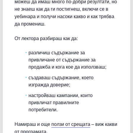
можеш да имаш много по-добри резултати, но
не знаеш как да ги постигнеш, включи се в
уебинара и получи насоки какво и как трябва
да промениш.
От лектора разбираш как да:
различиш съдържание за
привличане от съдържание за
продажба и кога кое да използваш;
създаваш съдържание, което
изгражда доверие;
настройваш кампании, които
привличат правилните
потребители.
Намираш и още
ползи от срещата
– виж какви
от програмата.