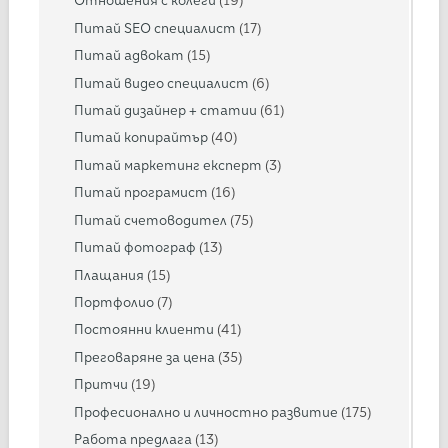
Отношения с колеги
(19)
Питай SEO специалист
(17)
Питай адвокат
(15)
Питай видео специалист
(6)
Питай дизайнер + статии
(61)
Питай копирайтър
(40)
Питай маркетинг експерт
(3)
Питай програмист
(16)
Питай счетоводител
(75)
Питай фотограф
(13)
Плащания
(15)
Портфолио
(7)
Постоянни клиенти
(41)
Преговаряне за цена
(35)
Притчи
(19)
Професионално и личностно развитие
(175)
Работа предлага
(13)