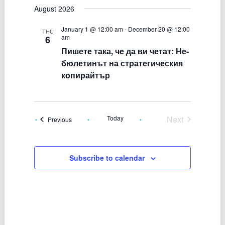
e
n
August 2026
s
e
t
w
t
l
V
s
January 1 @ 12:00 am
-
December 20 @ 12:00
i
e
THU
am
6
e
N
c
w
Пишете така, че да ви четат: Не-
a
t
s
бюлетинът на стратегическия
N
d
v
a
a
копирайтър
i
v
t
g
i
e
g
a
a
.
t
t
Today
Next
i
Events
Previous
i
o
Events
o
n
n
Subscribe to calendar