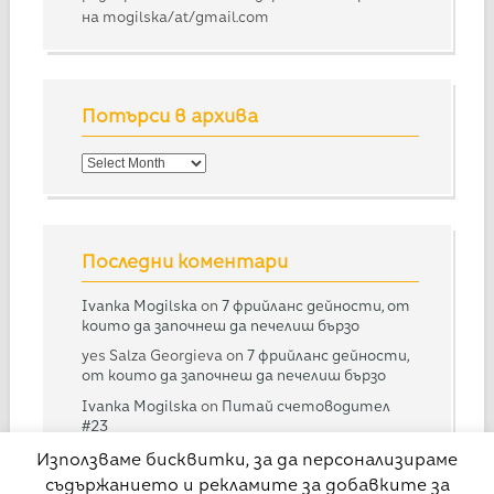
на mogilska/at/gmail.com
Потърси в архива
Потърси
в
архива
Последни коментари
Ivanka Mogilska
on
7 фрийланс дейности, от
които да започнеш да печелиш бързо
yes Salza Georgieva
on
7 фрийланс дейности,
от които да започнеш да печелиш бързо
Ivanka Mogilska
on
Питай счетоводител
#23
Дарина
on
Питай счетоводител #23
Използваме бисквитки, за да персонализираме
съдържанието и рекламите за добавките за
Ivanka Mogilska
on
Питай счетоводител