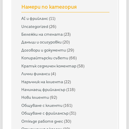
Намери по категория
AI и фрийланс
(11)
Uncategorized
(26)
Бележки на стената
(23)
Данъци и осигуровки
(20)
Договори и документи
(29)
Копирайтърски съвети
(66)
Кратък седмичен коментар
(58)
Лични финанси
(4)
Наръчник на клиента
(22)
Начинаещ фрийлансър
(118)
Нови клиенти
(92)
Общуване с клиенти
(161)
Общуване с фрийлансър
(31)
Откъде работя днес
(30)