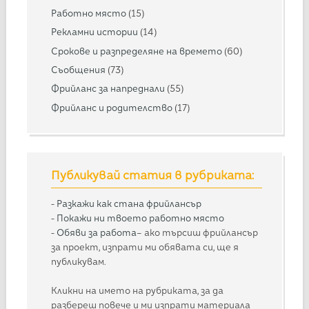
Работно място
(15)
Рекламни истории
(14)
Срокове и разпределяне на времето
(60)
Съобщения
(73)
Фрийланс за напреднали
(55)
Фрийланс и родителство
(17)
Публикувай статия в рубриката:
-
Разкажи как стана фрийлансър
-
Покажи ни твоето работно място
-
Обяви за работа
– ако търсиш фрийлансър
за проект, изпрати ми обявата си, ще я
публикувам.
Кликни на името на рубриката, за да
разбереш повече и ми изпрати материала